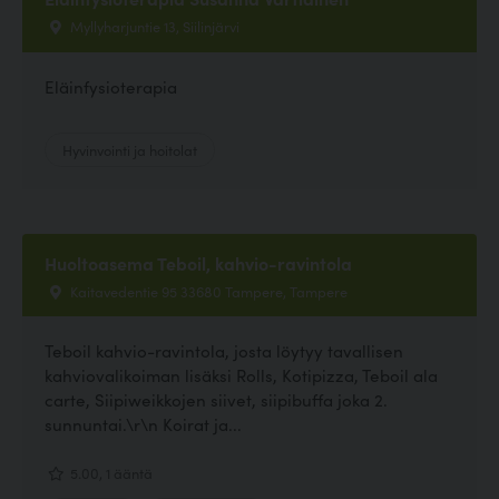
Myllyharjuntie 13, Siilinjärvi
Eläinfysioterapia
Hyvinvointi ja hoitolat
Huoltoasema Teboil, kahvio-ravintola
Kaitavedentie 95 33680 Tampere, Tampere
Teboil kahvio-ravintola, josta löytyy tavallisen
kahviovalikoiman lisäksi Rolls, Kotipizza, Teboil ala
carte, Siipiweikkojen siivet, siipibuffa joka 2.
sunnuntai.\r\n Koirat ja...
5.00, 1 ääntä