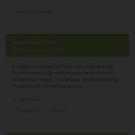
Hyvinvointi ja hoitolat
Koirakahvila Wuffeli
Väinönkatu 26, Jyväskylä
Koirakahvila Jyväskylän keskustan sydämmessä.
Tarjolla suolaisia ja makeita vohveleita. Pientä
suolaista ja makeaa. Herkkuja ja tarvikkeita koirille.
Meidät löydät Väinönkeskuksesta.
3.67, 3 ääntä
Eläinkauppa
Ravintola