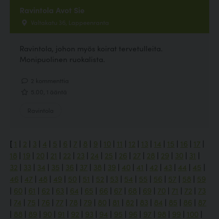
Ravintola Avot Sie
Valtakatu 36, Lappeenranta
Ravintola, johon myös koirat tervetulleita.
Monipuolinen ruokalista.
2 kommenttia
5.00, 1 ääntä
Ravintola
[
1
|
2
|
3
|
4
|
5
|
6
|
7
|
8
|
9
|
10
|
11
|
12
|
13
|
14
|
15
|
16
|
17
|
18
|
19
|
20
|
21
|
22
|
23
|
24
|
25
|
26
|
27
|
28
|
29
|
30
|
31
|
32
|
33
|
34
|
35
|
36
|
37
|
38
|
39
|
40
|
41
|
42
|
43
|
44
|
45
|
46
|
47
|
48
|
49
|
50
|
51
|
52
|
53
|
54
|
55
|
56
|
57
|
58
|
59
|
60
|
61
|
62
|
63
|
64
|
65
|
66
|
67
|
68
|
69
|
70
|
71
|
72
|
73
|
74
|
75
|
76
|
77
|
78
|
79
|
80
|
81
|
82
|
83
|
84
|
85
|
86
|
87
|
88
|
89
|
90
|
91
|
92
|
93
|
94
|
95
|
96
|
97
|
98
|
99
|
100
|