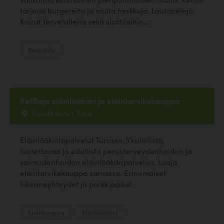
tarjoaa burgereita ja muita herkkuja. Lautapelejä.
Koirat tervetulleita sekä sisätiloihin...
Ravintola
PetBaja eläinlääkäri ja eläintarvikekauppa
Ruunikkokatu 1, Turku
Eläinlääkintäpalvelut Turussa. Yksilöllistä,
luotettavaa ja edullista perusterveydenhoidon ja
sairaudenhoidon eläinlääkäripalvelua. Laaja
eläintarvikekauppa samassa. Erinomaiset
liikenneyhteydet ja parkkipaikat.
Eläinkauppa
Eläinlääkäri