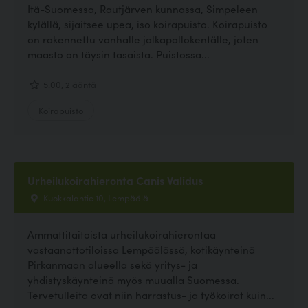
Itä-Suomessa, Rautjärven kunnassa, Simpeleen
kylällä, sijaitsee upea, iso koirapuisto. Koirapuisto
on rakennettu vanhalle jalkapallokentälle, joten
maasto on täysin tasaista. Puistossa...
5.00, 2 ääntä
Koirapuisto
Urheilukoirahieronta Canis Validus
Kuokkalantie 10, Lempäälä
Ammattitaitoista urheilukoirahierontaa
vastaanottotiloissa Lempäälässä, kotikäynteinä
Pirkanmaan alueella sekä yritys- ja
yhdistyskäynteinä myös muualla Suomessa.
Tervetulleita ovat niin harrastus- ja työkoirat kuin...