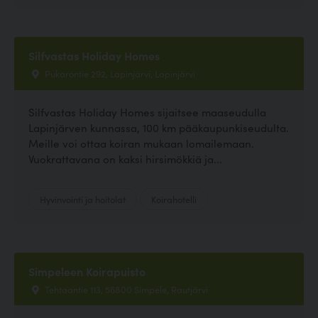
Silfvastas Holiday Homes
Pukarontie 292, Lapinjärvi, Lapinjärvi
Silfvastas Holiday Homes sijaitsee maaseudulla
Lapinjärven kunnassa, 100 km pääkaupunkiseudulta.
Meille voi ottaa koiran mukaan lomailemaan.
Vuokrattavana on kaksi hirsimökkiä ja...
Hyvinvointi ja hoitolat
Koirahotelli
Simpeleen Koirapuisto
Tehtaantie 113, 56800 Simpele, Rautjärvi