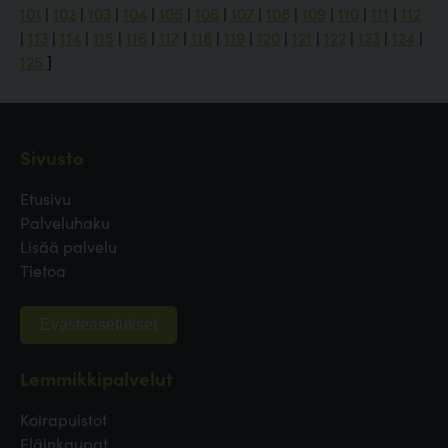
101
|
102
|
103
|
104
|
105
|
106
|
107
|
108
|
109
|
110
|
111
|
112
|
113
|
114
|
115
|
116
|
117
|
118
|
119
|
120
|
121
|
122
|
123
|
124
|
125
]
Sivusto
Etusivu
Palveluhaku
Lisää palvelu
Tietoa
Evästeasetukset
Lemmikkipalvelut
Koirapuistot
Eläinkaupat