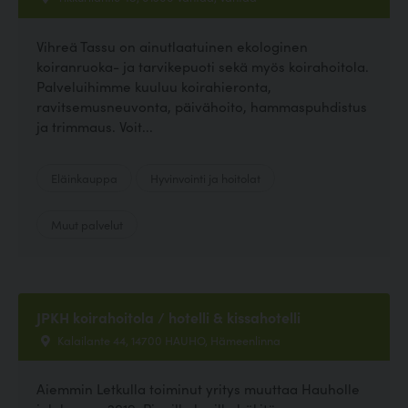
Vihreä Tassu on ainutlaatuinen ekologinen
koiranruoka- ja tarvikepuoti sekä myös koirahoitola.
Palveluihimme kuuluu koirahieronta,
ravitsemusneuvonta, päivähoito, hammaspuhdistus
ja trimmaus. Voit...
Eläinkauppa
Hyvinvointi ja hoitolat
Muut palvelut
JPKH koirahoitola / hotelli & kissahotelli
Kalailante 44, 14700 HAUHO, Hämeenlinna
Aiemmin Letkulla toiminut yritys muuttaa Hauholle