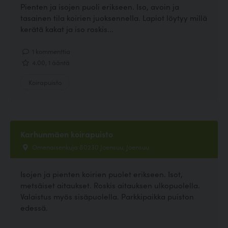
Pienten ja isojen puoli erikseen. Iso, avoin ja
tasainen tila koirien juoksennella. Lapiot löytyy millä
kerätä kakat ja iso roskis...
1 kommenttia
4.00, 1 ääntä
Koirapuisto
Karhunmäen koirapuisto
Omenaisenkuja 80230 Joensuu, Joensuu
Isojen ja pienten koirien puolet erikseen. Isot,
metsäiset aitaukset. Roskis aitauksen ulkopuolella.
Valaistus myös sisäpuolella. Parkkipaikka puiston
edessä.