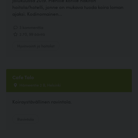
jolukuussa 2019. Pienille korille häkitön
hoitola/hotelli, jonne on mukava tuoda koira loman
ajaksi. Kodinomainen...
3 kommenttia
2.70, 99 ääntä
Hyvinvointi ja hoitolat
Cafe Talo
Hämeentie 2 B, Helsinki
Koiraystävällinen ravintola.
Ravintola