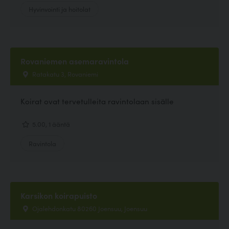
Hyvinvointi ja hoitolat
Rovaniemen asemaravintola
Ratakatu 3, Rovaniemi
Koirat ovat tervetulleita ravintolaan sisälle
5.00, 1 ääntä
Ravintola
Karsikon koirapuisto
Ojalehdonkatu 80260 Joensuu, Joensuu