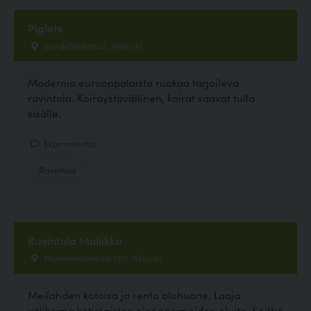
Piglets
Sandelsinkatu 2, Helsinki
Modernia eurooppalaista ruokaa tarjoileva
ravintola. Koiraystävällinen, koirat saavat tulla
sisälle.
1 kommenttia
Ravintola
Ravintola Mullikka
Mannerheimintie 130, Helsinki
Meilahden kotoisa ja rento olohuone. Laaja
valikoima kotimaisten pienpanimoiden oluita. Keittiö