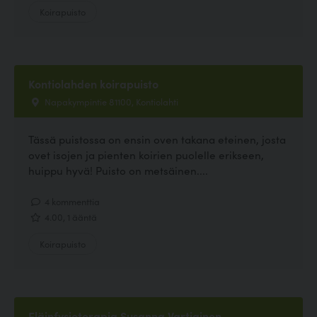
Koirapuisto
Kontiolahden koirapuisto
Napakympintie 81100, Kontiolahti
Tässä puistossa on ensin oven takana eteinen, josta
ovet isojen ja pienten koirien puolelle erikseen,
huippu hyvä! Puisto on metsäinen....
4 kommenttia
4.00, 1 ääntä
Koirapuisto
Eläinfysioterapia Susanna Vartiainen