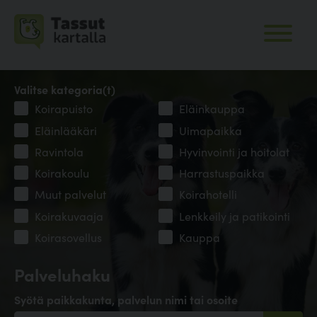
Valitse kategoria(t)
Koirapuisto
Eläinkauppa
Eläinlääkäri
Uimapaikka
Ravintola
Hyvinvointi ja hoitolat
Koirakoulu
Harrastuspaikka
Muut palvelut
Koirahotelli
Koirakuvaaja
Lenkkeily ja patikointi
Koirasovellus
Kauppa
Palveluhaku
Syötä paikkakunta, palvelun nimi tai osoite