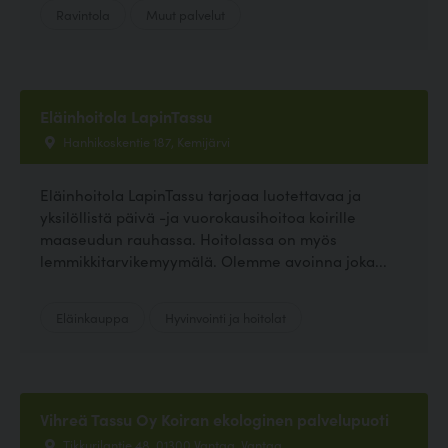
Ravintola
Muut palvelut
Eläinhoitola LapinTassu
Hanhikoskentie 187, Kemijärvi
Eläinhoitola LapinTassu tarjoaa luotettavaa ja
yksilöllistä päivä -ja vuorokausihoitoa koirille
maaseudun rauhassa. Hoitolassa on myös
lemmikkitarvikemyymälä. Olemme avoinna joka...
Eläinkauppa
Hyvinvointi ja hoitolat
Vihreä Tassu Oy Koiran ekologinen palvelupuoti
Tikkurilantie 48, 01300 Vantaa, Vantaa