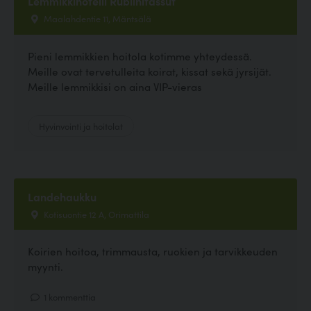
Lemmikkihotelli Rubiinitassut
Maalahdentie 11, Mäntsälä
Pieni lemmikkien hoitola kotimme yhteydessä.
Meille ovat tervetulleita koirat, kissat sekä jyrsijät.
Meille lemmikkisi on aina VIP-vieras
Hyvinvointi ja hoitolat
Landehaukku
Kotisuontie 12 A, Orimattila
Koirien hoitoa, trimmausta, ruokien ja tarvikkeuden
myynti.
1 kommenttia