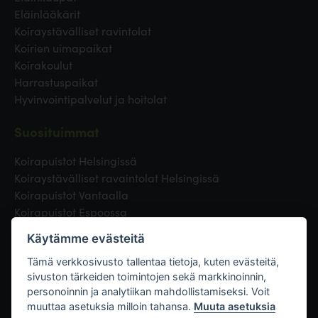
Eläinlääkärit
Koiraystävälliset ravintolat
Koirien uimapaikat
Koirakoulut
Harrastuspaikat
Hyvinvointipalvelut ja hoitolat
Suosituimmat
Koirapuistot Helsingissä
Koiraystävälliset ravaintolat Helsingissä
Koirapuistot Vantaalla
Koirapuistot Espoossa
Koirapuistot Turussa
Käytämme evästeitä
Eläinlääkäri Helsingissä
Koirapuistot Tampereella
Tämä verkkosivusto tallentaa tietoja, kuten evästeitä,
sivuston tärkeiden toimintojen sekä markkinoinnin,
personoinnin ja analytiikan mahdollistamiseksi. Voit
Linkit
muuttaa asetuksia milloin tahansa.
Muuta asetuksia