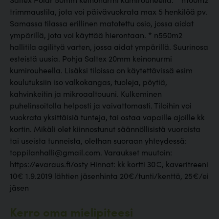
trimmaustila, jota voi päivävuokrata max 5 henkilöä pv.
Samassa tilassa erillinen matotettu osio, jossa aidat
ympärillä, jota voi käyttää hierontaan. * n550m2
hallitila agilityä varten, jossa aidat ympärillä. Suurinosa
esteistä uusia. Pohja Saltex 20mm keinonurmi
kumirouheella. Lisäksi tiloissa on käytettävissä esim
koulutuksiin iso valkokangas, tuoleja, pöytiä,
kahvinkeitin ja mikroaaltouuni. Kulkeminen
puhelinsoitolla helposti ja vaivattomasti. Tiloihin voi
vuokrata yksittäisiä tunteja, tai ostaa vapaille ajoille kk
kortin. Mikäli olet kiinnostunut säännöllisistä vuoroista
tai useista tunneista, olethan suoraan yhteydessä:
toppilanhalli@gmail.com. Varaukset muutoin:
https://evaraus.fi/osty Hinnat: kk kortti 30€, kaveritreeni
10€ 1.9.2019 lähtien jäsenhinta 20€/tunti/kenttä, 25€/ei
jäsen
Kerro oma mielipiteesi