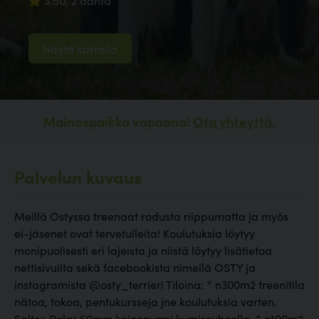
3.50, 2 ääntä
Näytä kartalla
Mainospaikka vapaana!
Ota yhteyttä.
Palvelun kuvaus
Meillä Ostyssa treenaat rodusta riippumatta ja myös
ei-jäsenet ovat tervetulleita! Koulutuksia löytyy
monipuolisesti eri lajeista ja niistä löytyy lisätietoa
nettisivuilta sekä facebookista nimellä OSTY ja
instagramista @osty_terrieri Tiloina: * n300m2 treenitila
nätoa, tokoa, pentukursseja jne koulutuksia varten.
Saltex Polar 50mm keinonurmi kumirouheella. * n100m2