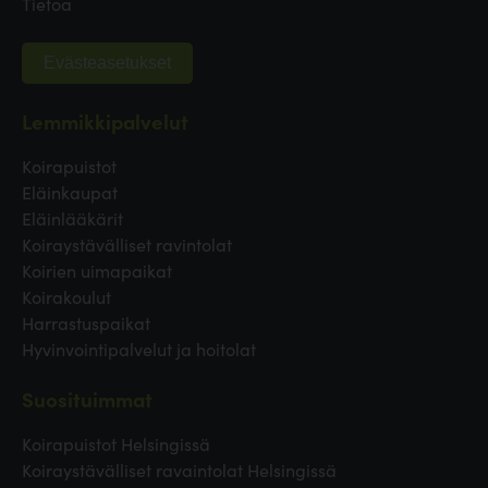
Tietoa
Evästeasetukset
Lemmikkipalvelut
Koirapuistot
Eläinkaupat
Eläinlääkärit
Koiraystävälliset ravintolat
Koirien uimapaikat
Koirakoulut
Harrastuspaikat
Hyvinvointipalvelut ja hoitolat
Suosituimmat
Koirapuistot Helsingissä
Koiraystävälliset ravaintolat Helsingissä