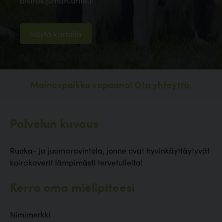
bistrok@marcante.fi
Näytä kartalla
Mainospaikka vapaana!
Ota yhteyttä.
Palvelun kuvaus
Ruoka- ja juomaravintola, jonne ovat hyvinkäyttäytyvät
koirakaverit lämpimästi tervetulleita!
Kerro oma mielipiteesi
Nimimerkki