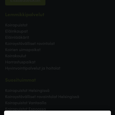
Evästeasetukset
Lemmikkipalvelut
Koirapuistot
Eläinkaupat
Eläinlääkärit
Koiraystävälliset ravintolat
Koirien uimapaikat
Koirakoulut
Harrastuspaikat
Hyvinvointipalvelut ja hoitolat
Suosituimmat
Koirapuistot Helsingissä
Koiraystävälliset ravaintolat Helsingissä
Koirapuistot Vantaalla
Koirapuistot Espoossa
Koirapuistot Turussa