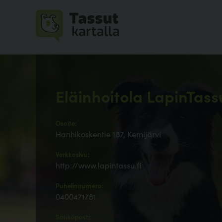
Eläinhoitola LapinTass
Osoite:
Hanhikoskentie 187, Kemijärvi
Verkkosivu:
http://www.lapintassu.fi
Puhelinnumero:
0400471781
Sähköposti: