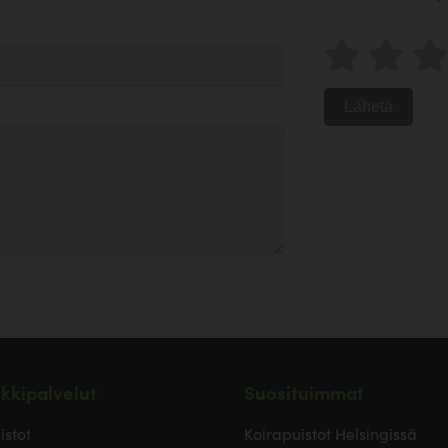
Lähetä
kkipalvelut
Suosituimmat
istot
Koirapuistot Helsingissä