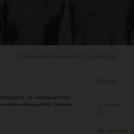
Mainospaikka vapaana!
Ota yhteyttä.
Kuvat
öllistä päivä -ja vuorokausihoitoa
Lataa kuva
 lemmikkitarvikemyymälä. Olemme
Arvostele p