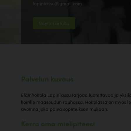
lapintassu@gmail.com
Näytä kartalla
Palvelun kuvaus
Eläinhoitola LapinTassu tarjoaa luotettavaa ja yksil
koirille maaseudun rauhassa. Hoitolassa on myös
avoinna joka päivä sopimuksen mukaan.
Kerro oma mielipiteesi