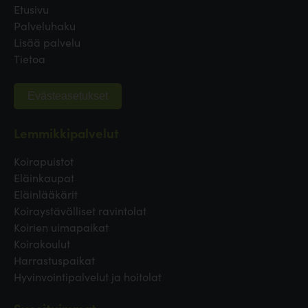
Etusivu
Palveluhaku
Lisää palvelu
Tietoa
Evästeasetukset
Lemmikkipalvelut
Koirapuistot
Eläinkaupat
Eläinlääkärit
Koiraystävälliset ravintolat
Koirien uimapaikat
Koirakoulut
Harrastuspaikat
Hyvinvointipalvelut ja hoitolat