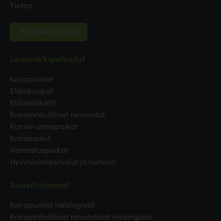
Tietoa
Evästeasetukset
Lemmikkipalvelut
Koirapuistot
Eläinkaupat
Eläinlääkärit
Koiraystävälliset ravintolat
Koirien uimapaikat
Koirakoulut
Harrastuspaikat
Hyvinvointipalvelut ja hoitolat
Suosituimmat
Koirapuistot Helsingissä
Koiraystävälliset ravaintolat Helsingissä