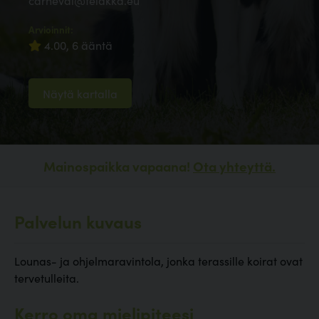
carneval@telakka.eu
Arvioinnit:
4.00, 6 ääntä
Näytä kartalla
Mainospaikka vapaana!
Ota yhteyttä.
Palvelun kuvaus
Lounas- ja ohjelmaravintola, jonka terassille koirat ovat
tervetulleita.
Kerro oma mielipiteesi