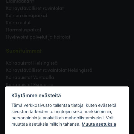
Eläinlääkärit
Koiraystävälliset ravintolat
Koirien uimapaikat
Koirakoulut
Harrastuspaikat
Hyvinvointipalvelut ja hoitolat
Suosituimmat
Koirapuistot Helsingissä
Koiraystävälliset ravaintolat Helsingissä
Koirapuistot Vantaalla
Koirapuistot Espoossa
Koirapuistot Turussa
Käytämme evästeitä
Eläinlääkäri Helsingissä
Koirapuistot Tampereella
Tämä verkkosivusto tallentaa tietoja, kuten evästeitä,
sivuston tärkeiden toimintojen sekä markkinoinnin,
personoinnin ja analytiikan mahdollistamiseksi. Voit
Linkit
muuttaa asetuksia milloin tahansa.
Muuta asetuksia