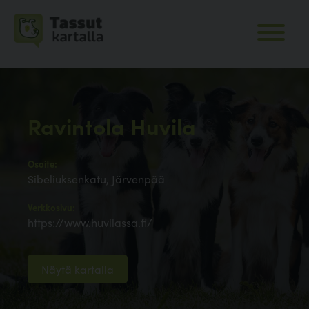
Ravintola Huvila
Osoite:
Sibeliuksenkatu, Järvenpää
Verkkosivu:
https://www.huvilassa.fi/
Näytä kartalla