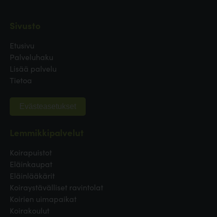
Sivusto
Etusivu
Palveluhaku
Lisää palvelu
Tietoa
Evästeasetukset
Lemmikkipalvelut
Koirapuistot
Eläinkaupat
Eläinlääkärit
Koiraystävälliset ravintolat
Koirien uimapaikat
Koirakoulut