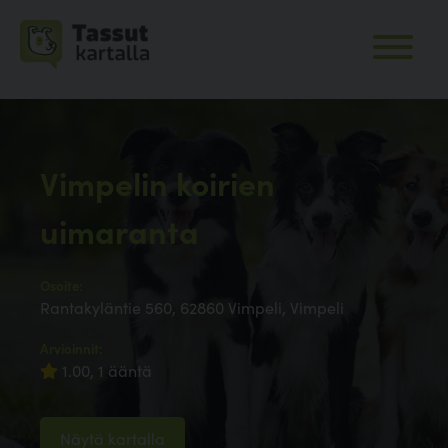
Vimpelin koirien
uimaranta
Osoite:
Rantakyläntie 560, 62860 Vimpeli, Vimpeli
Arvioinnit:
1.00, 1 ääntä
Näytä kartalla