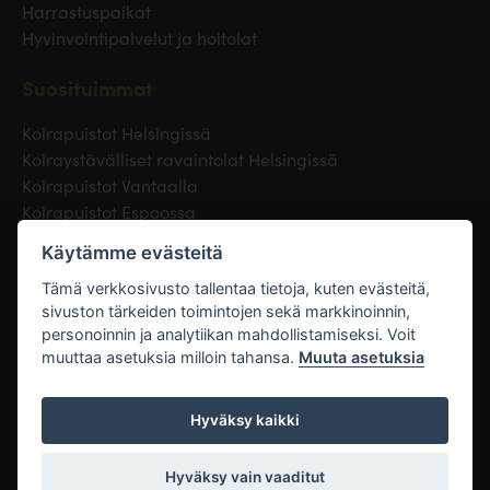
Harrastuspaikat
Hyvinvointipalvelut ja hoitolat
Suosituimmat
Koirapuistot Helsingissä
Koiraystävälliset ravaintolat Helsingissä
Koirapuistot Vantaalla
Koirapuistot Espoossa
Koirapuistot Turussa
Käytämme evästeitä
Eläinlääkäri Helsingissä
Koirapuistot Tampereella
Tämä verkkosivusto tallentaa tietoja, kuten evästeitä,
sivuston tärkeiden toimintojen sekä markkinoinnin,
personoinnin ja analytiikan mahdollistamiseksi. Voit
Linkit
muuttaa asetuksia milloin tahansa.
Muuta asetuksia
Hyväksy kaikki
Hyväksy vain vaaditut