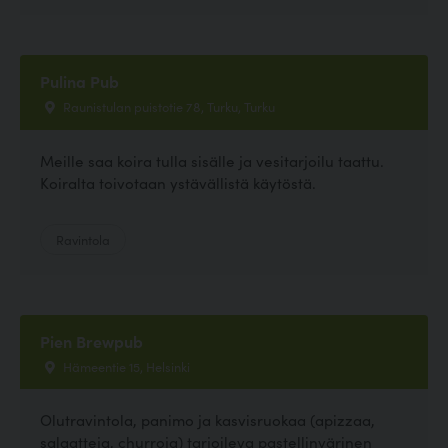
Pulina Pub
Raunistulan puistotie 78, Turku, Turku
Meille saa koira tulla sisälle ja vesitarjoilu taattu.
Koiralta toivotaan ystävällistä käytöstä.
Ravintola
Pien Brewpub
Hämeentie 15, Helsinki
Olutravintola, panimo ja kasvisruokaa (apizzaa,
salaatteja, churroja) tarjoileva pastellinvärinen