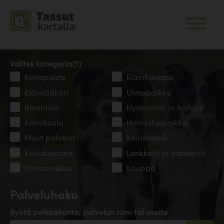
Valitse kategoria(t)
Koirapuisto
Eläinkauppa
Eläinlääkäri
Uimapaikka
Ravintola
Hyvinvointi ja hoitolat
Koirakoulu
Harrastuspaikka
Muut palvelut
Koirahotelli
Koirakuvaaja
Lenkkeily ja patikointi
Koirasovellus
Kauppa
Palveluhaku
Syötä paikkakunta, palvelun nimi tai osoite