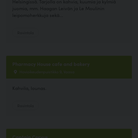
Helsingissä. Tarjolla on kahvia, kuumia ja kylmiä
juomia, mm. Haagan Leivän ja Le Moulinin
leipomoherkkuja sekä...
Ravintola
Pharmacy House cafe and bakery
Hovioikeudenpuistikko 9, Vaasa
Kahvila, lounas.
Ravintola
Captain Corvus