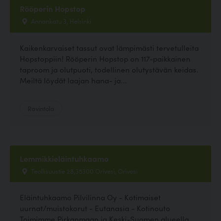
Rööperin Hopstop
Annankatu 3, Helsinki
Kaikenkarvaiset tassut ovat lämpimästi tervetulleita
Hopstoppiin! Rööperin Hopstop on 117-paikkainen
taproom ja olutpuoti, todellinen olutystävän keidas.
Meiltä löydät laajan hana- ja...
Ravintola
Lemmikkieläintuhkaamo
Teollisuustie 28,35300 Orivesi, Orivesi
Eläintuhkaamo Pilvilinna Oy - Kotimaiset
uurnat/muistokorut - Eutanasia - Kotinouto
Toimimme Pirkanmaan ja Keski-Suomen alueella.