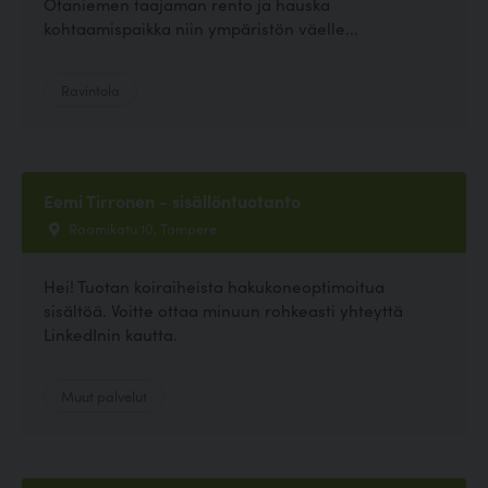
Otaniemen taajaman rento ja hauska
kohtaamispaikka niin ympäristön väelle...
Ravintola
Eemi Tirronen - sisällöntuotanto
Raamikatu 10, Tampere
Hei! Tuotan koiraiheista hakukoneoptimoitua
sisältöä. Voitte ottaa minuun rohkeasti yhteyttä
LinkedInin kautta.
Muut palvelut