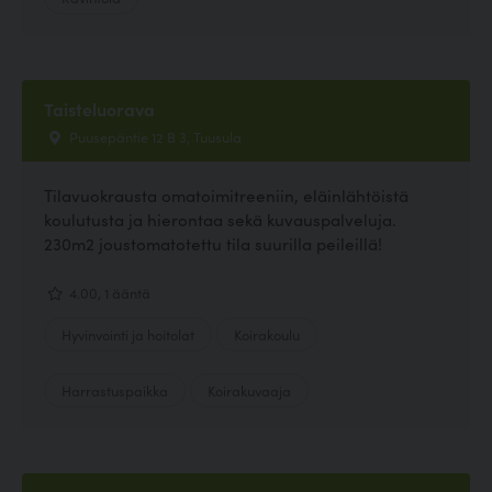
Taisteluorava
Puusepäntie 12 B 3, Tuusula
Tilavuokrausta omatoimitreeniin, eläinlähtöistä
koulutusta ja hierontaa sekä kuvauspalveluja.
230m2 joustomatotettu tila suurilla peileillä!
4.00, 1 ääntä
Hyvinvointi ja hoitolat
Koirakoulu
Harrastuspaikka
Koirakuvaaja