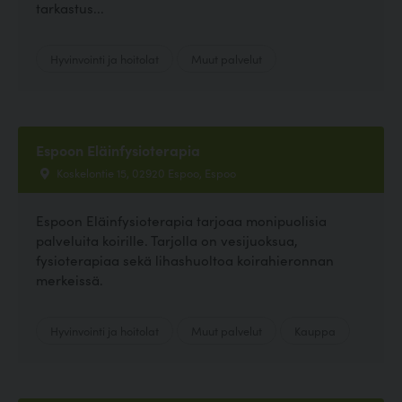
tarkastus...
Hyvinvointi ja hoitolat
Muut palvelut
Espoon Eläinfysioterapia
Koskelontie 15, 02920 Espoo, Espoo
Espoon Eläinfysioterapia tarjoaa monipuolisia
palveluita koirille. Tarjolla on vesijuoksua,
fysioterapiaa sekä lihashuoltoa koirahieronnan
merkeissä.
Hyvinvointi ja hoitolat
Muut palvelut
Kauppa