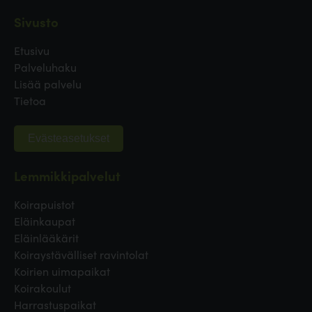
Sivusto
Etusivu
Palveluhaku
Lisää palvelu
Tietoa
Evästeasetukset
Lemmikkipalvelut
Koirapuistot
Eläinkaupat
Eläinlääkärit
Koiraystävälliset ravintolat
Koirien uimapaikat
Koirakoulut
Harrastuspaikat