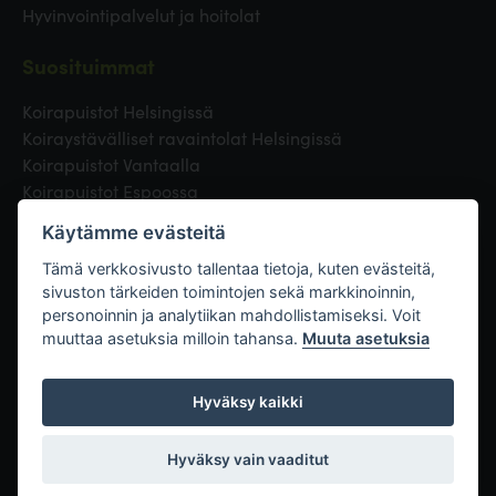
Hyvinvointipalvelut ja hoitolat
Suosituimmat
Koirapuistot Helsingissä
Koiraystävälliset ravaintolat Helsingissä
Koirapuistot Vantaalla
Koirapuistot Espoossa
Koirapuistot Turussa
Käytämme evästeitä
Eläinlääkäri Helsingissä
Koirapuistot Tampereella
Tämä verkkosivusto tallentaa tietoja, kuten evästeitä,
sivuston tärkeiden toimintojen sekä markkinoinnin,
personoinnin ja analytiikan mahdollistamiseksi. Voit
Linkit
muuttaa asetuksia milloin tahansa.
Muuta asetuksia
Hyväksy kaikki
Hyväksy vain vaaditut