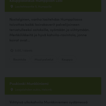
Kauppakeskus Humppilan Lasi
Lasitehtaantie 5, Humppila
Nostalginen, vanha lasitehdas Humppilassa
toivottaa kaikki koirakaverit palvelijoineen
tervetulleeksi ostoksille, syömään ja viihtymään.
Merkkiliikkeitä ja hyvä kahvila-ravintola, jonne
koirat ovat...
5.00, 1 ääntä
Ravintola
Muut palvelut
Kauppa
Puukioski Munkkiniemi
Laajalahden aukio, Helsinki
Viihtyisä ulkokahvila Munkkiniemen sydämessä