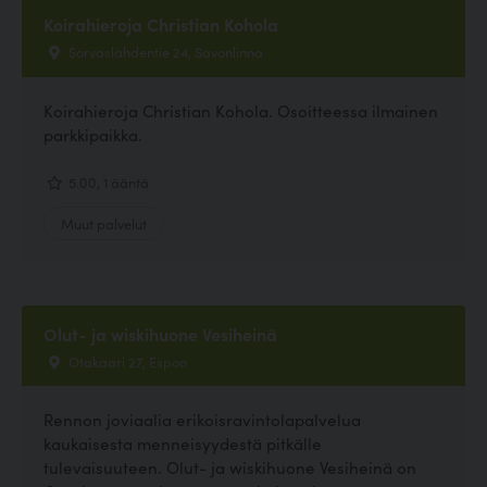
Koirahieroja Christian Kohola
Sorvaslahdentie 24, Savonlinna
Koirahieroja Christian Kohola. Osoitteessa ilmainen
parkkipaikka.
5.00, 1 ääntä
Muut palvelut
Olut- ja wiskihuone Vesiheinä
Otakaari 27, Espoo
Rennon joviaalia erikoisravintolapalvelua
kaukaisesta menneisyydestä pitkälle
tulevaisuuteen. Olut- ja wiskihuone Vesiheinä on