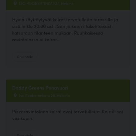
ISO ROOBERTINKATU 1, Helsinki
Hyvin käyttäytyvät koirat tervetulleita terassille ja
sisälle klo 20.00 asti. Sen jälkeen iltakohtaisesti
katsotaan tilanteen mukaan. Ruuhkaisessa
ravintolassa ei koirat...
Ravintola
Daddy Greens Punavuori
Iso Roobertinkatu 26, Helsinki
Pizzaravintolaan koirat ovat tervetulleita. Koiruli sai
vesikupin.
Ravintola