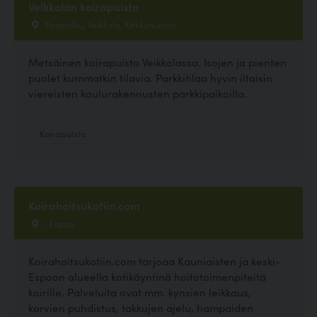
Veikkolan koirapuisto
Kisapolku, Veikkola, Kirkkonummi
Metsäinen koirapuisto Veikkolassa. Isojen ja pienten
puolet kummatkin tilavia. Parkkitilaa hyvin iltaisin
viereisten koulurakennusten parkkipaikoilla.
Koirapuisto
Koirahoitsukotiin.com
, Espoo
Koirahoitsukotiin.com tarjoaa Kauniaisten ja keski-
Espoon alueella kotikäyntinä hoitotoimenpiteitä
koirille. Palveluita ovat mm. kynsien leikkaus,
korvien puhdistus, takkujen ajelu, hampaiden