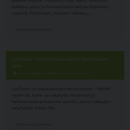
leikkaus, pesu ja kuivaus(myös pohjavillapesut),
nypintä, Siistiminen, kynsien leikkaus,...
Hyvinvointi ja hoitolat
Lux Paws - Koirasi kauneuden ja hyvinvoinnin
piste
Santamäentie 2, 71800 Siilinjärvi, Siilinjärvi
Lux Paws on palveleva koiratrimmaamo - Meiltä
nypinnät, kone- ja saksityöt, tehokkaat ja
hellävaraiset pohjavillan poistot, pesut, takkujen
selvitykset, Emmi-Pet...
Hyvinvointi ja hoitolat