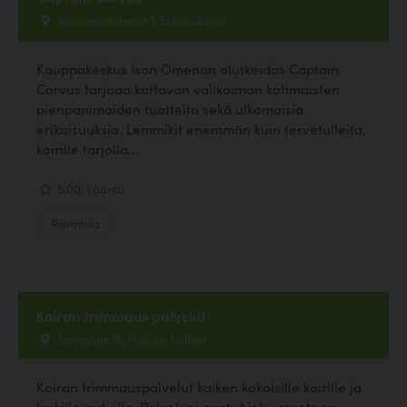
Suomenlahdentie 1, Espoo, Espoo
Kauppakeskus Ison Omenan olutkeidas Captain
Corvus tarjoaa kattavan valikoiman kotimaisten
pienpanimoiden tuotteita sekä ulkomaisia
erikoisuuksia. Lemmikit enemmän kuin tervetulleita,
koirille tarjolla...
5.00, 1 ääntä
Ravintola
Koiran trimmaus palvelut
Terveystie 18, Hollola, Hollola
Koiran trimmauspalvelut kaiken kokoisille koirille ja
kaikille roduille. Palveluni ovat: Ajelu, muotoon