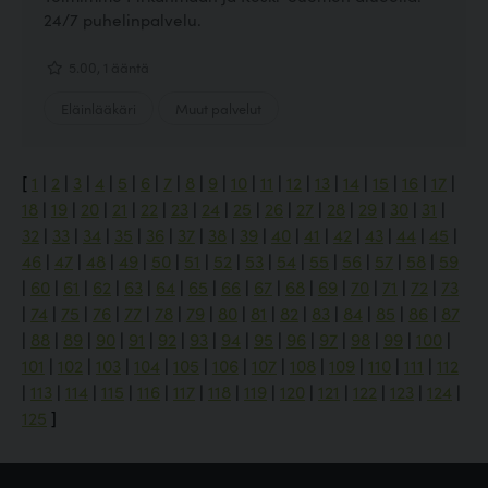
24/7 puhelinpalvelu.
5.00, 1 ääntä
Eläinlääkäri
Muut palvelut
[
1
|
2
|
3
|
4
|
5
|
6
|
7
|
8
|
9
|
10
|
11
|
12
|
13
|
14
|
15
|
16
|
17
|
18
|
19
|
20
|
21
|
22
|
23
|
24
|
25
|
26
|
27
|
28
|
29
|
30
|
31
|
32
|
33
|
34
|
35
|
36
|
37
|
38
|
39
|
40
|
41
|
42
|
43
|
44
|
45
|
46
|
47
|
48
|
49
|
50
|
51
|
52
|
53
|
54
|
55
|
56
|
57
|
58
|
59
|
60
|
61
|
62
|
63
|
64
|
65
|
66
|
67
|
68
|
69
|
70
|
71
|
72
|
73
|
74
|
75
|
76
|
77
|
78
|
79
|
80
|
81
|
82
|
83
|
84
|
85
|
86
|
87
|
88
|
89
|
90
|
91
|
92
|
93
|
94
|
95
|
96
|
97
|
98
|
99
|
100
|
101
|
102
|
103
|
104
|
105
|
106
|
107
|
108
|
109
|
110
|
111
|
112
|
113
|
114
|
115
|
116
|
117
|
118
|
119
|
120
|
121
|
122
|
123
|
124
|
125
]