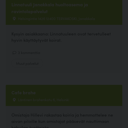
Linnatuuli Janakkala huoltoasema ja
ravintolapalvelut
Helsingintie 1426 12400 TERVAKOSKI, Janakkala
Kysyin asiakkaana: Linnatuuleen ovat tervetulleet
hyvin käyttäytyvät koirat.
3 kommenttia
Muut palvelut
Cafe brahe
Läntinen brahenkatu 6, Helsinki
Omistaja Hillevi rakastaa koiria ja hemmottelee ne
aivan piloille kun omistajat pääsevät nauttimaan
kahvilan tuotteista.