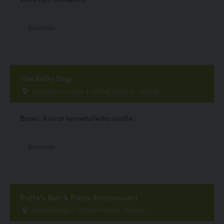
Ravintola
The Salty Dog
Capellan puistotie 2, 00540 Helsinki, Helsinki
Baari. Koirat tervetulleita sisälle.
Ravintola
Putte's Bar & Pizza Sompasaari
Aallonhalkoja 7, 00540 Helsinki, Helsinki