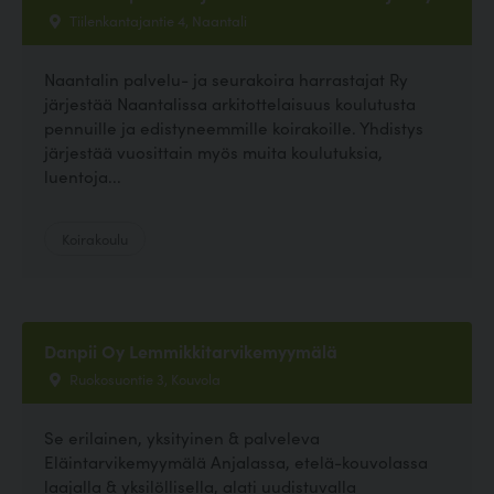
Tiilenkantajantie 4, Naantali
Naantalin palvelu- ja seurakoira harrastajat Ry
järjestää Naantalissa arkitottelaisuus koulutusta
pennuille ja edistyneemmille koirakoille. Yhdistys
järjestää vuosittain myös muita koulutuksia,
luentoja...
Koirakoulu
Danpii Oy Lemmikkitarvikemyymälä
Ruokosuontie 3, Kouvola
Se erilainen, yksityinen & palveleva
Eläintarvikemyymälä Anjalassa, etelä-kouvolassa
laajalla & yksilöllisella, alati uudistuvalla