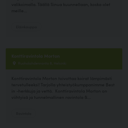
valikoimalla. Täällä Sinua kuunnellaan, koska olet
meille...
Eläinkauppa
Konttiravintola Morton
Ruoholahdenranta 8, Helsinki
Konttiravintola Morton toivottaa koirat lämpimästi
tervetulleeksi! Tarjolla yhteistyökumppanimme Best
in -herkkuja ja vettä. Konttiravintola Morton on
viihtyisä ja tunnelmallinen ravintola &...
Ravintola