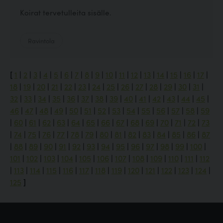
Koirat tervetulleita sisälle.
Ravintola
[
1
|
2
|
3
|
4
|
5
|
6
|
7
|
8
|
9
|
10
|
11
|
12
|
13
|
14
|
15
|
16
|
17
|
18
|
19
|
20
|
21
|
22
|
23
|
24
|
25
|
26
|
27
|
28
|
29
|
30
|
31
|
32
|
33
|
34
|
35
|
36
|
37
|
38
|
39
|
40
|
41
|
42
|
43
|
44
|
45
|
46
|
47
|
48
|
49
|
50
|
51
|
52
|
53
|
54
|
55
|
56
|
57
|
58
|
59
|
60
|
61
|
62
|
63
|
64
|
65
|
66
|
67
|
68
|
69
|
70
|
71
|
72
|
73
|
74
|
75
|
76
|
77
|
78
|
79
|
80
|
81
|
82
|
83
|
84
|
85
|
86
|
87
|
88
|
89
|
90
|
91
|
92
|
93
|
94
|
95
|
96
|
97
|
98
|
99
|
100
|
101
|
102
|
103
|
104
|
105
|
106
|
107
|
108
|
109
|
110
|
111
|
112
|
113
|
114
|
115
|
116
|
117
|
118
|
119
|
120
|
121
|
122
|
123
|
124
|
125
]