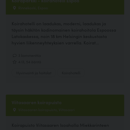
Koiraparkki - koirahotelli Espoo
Rinnekaski, Espoo
Koirahotelli on laadukas, moderni, laadukas ja
täysin häkitön kodinomainen koirahoitola Espoossa
Latokaskessa, noin 18 km Helsingin keskustasta
hyvien liikenneyhteyksien varrella. Koirat...
3 kommenttia
4.13, 54 ääntä
Hyvinvointi ja hoitolat
Koirahotelli
Viitasaaren koirapuisto
Viitasaaren koirapuisto, Viitasaari
Koirapuisto Viitasaaren Isoaholla Miekkarinteen