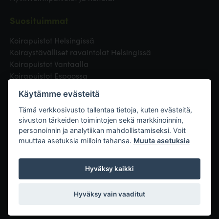
Suosituimmat
Koirapuistot Helsingissä
Koiraystävälliset ravaintolat Helsingissä
Koirapuistot Vantaalla
Koirapuistot Espoossa
Koirapuistot Turussa
Käytämme evästeitä
Eläinlääkäri Helsingissä
Koirapuistot Tampereella
Tämä verkkosivusto tallentaa tietoja, kuten evästeitä,
sivuston tärkeiden toimintojen sekä markkinoinnin,
personoinnin ja analytiikan mahdollistamiseksi. Voit
Linkit
muuttaa asetuksia milloin tahansa.
Muuta asetuksia
Hyväksy kaikki
Hyväksy vain vaaditut