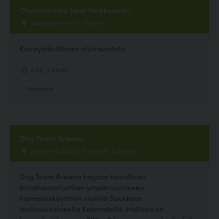
Olutravintola Jano Verkkosaari
capellanranta 4 b, Helsinki
Koiraystävällinen olutravintola
5.00, 2 ääntä
Ravintola
Dog Team Areena
Ratastie 5, 32800 Kokemäki, Kokemäki
Dog Team Areena tarjoaa turvallisen
koiraharrastustilan ympärivuotiseen
harrastuskäyttöön siistillä Suokkaan
teollisuusalueella Kokemäellä. Hallissa on