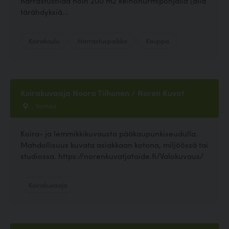
harrastustilaa noin 200 m2 keinonurmipohjalla (alla
tärähdyksiä...
Koirakoulu
Harrastuspaikka
Kauppa
Koirakuvaaja Noora Tiihonen / Noren Kuvat
, Vantaa
Koira- ja lemmikkikuvausta pääkaupunkiseudulla.
Mahdollisuus kuvata asiakkaan kotona, miljöössä tai
studiossa. https://norenkuvatjataide.fi/Valokuvaus/
Koirakuvaaja