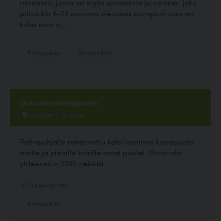
rannassa, jossa on myös uimaranta ja satama. Joka
päivä klo 6-22 avoinna olevassa koirapuistossa on
kaksi osiota:...
Koirapuisto
Uimapaikka
Oulaisten koirapuisto
Kuntotie 7, Oulainen
Peltopohjalle rakennettu kaksi osainen koirapuisto -
isoille ja pienille koirille omat puolet. Pinta-ala
yhteensä n.2200 neliötä.
1 kommenttia
Koirapuisto