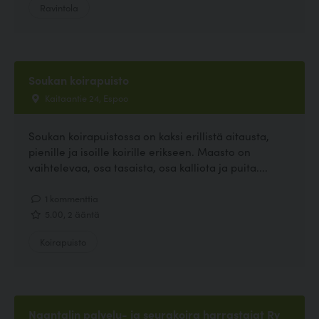
Ravintola
Soukan koirapuisto
Kaitaantie 24, Espoo
Soukan koirapuistossa on kaksi erillistä aitausta,
pienille ja isoille koirille erikseen. Maasto on
vaihtelevaa, osa tasaista, osa kalliota ja puita....
1 kommenttia
5.00, 2 ääntä
Koirapuisto
Naantalin palvelu- ja seurakoira harrastajat Ry