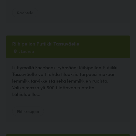
Ravintola
Riihipellon Putiikki Tassuväelle
, Laukaa
Liittymällä Facebook-ryhmään: Riihipellon Putiikki
Tassuväelle voit tehdä tilauksia tarpeesi mukaan
lemmikkitarvikkeista sekä lemmikkien ruoista.
Valikoimassa yli 600 tilattavaa tuotetta.
Lähialueille...
Eläinkauppa