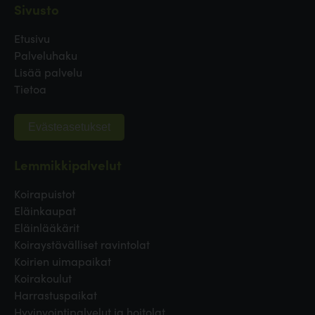
Sivusto
Etusivu
Palveluhaku
Lisää palvelu
Tietoa
Evästeasetukset
Lemmikkipalvelut
Koirapuistot
Eläinkaupat
Eläinlääkärit
Koiraystävälliset ravintolat
Koirien uimapaikat
Koirakoulut
Harrastuspaikat
Hyvinvointipalvelut ja hoitolat