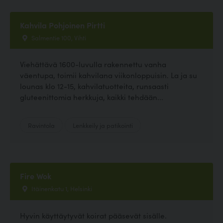
Kahvila Pohjoinen Pirtti
Salmentie 100, Vihti
Viehättävä 1600-luvulla rakennettu vanha
väentupa, toimii kahvilana viikonloppuisin. La ja su
lounas klo 12-15, kahvilatuotteita, runsaasti
gluteenittomia herkkuja, kaikki tehdään...
Ravintola
Lenkkeily ja patikointi
Fire Wok
Itäinenkatu 1, Helsinki
Hyvin käyttäytyvät koirat pääsevät sisälle.