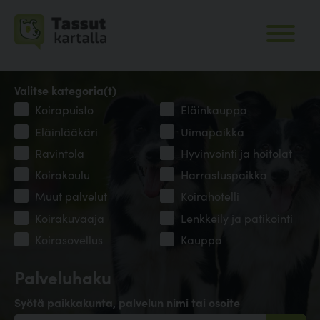
Valitse kategoria(t)
Koirapuisto
Eläinkauppa
Eläinlääkäri
Uimapaikka
Ravintola
Hyvinvointi ja hoitolat
Koirakoulu
Harrastuspaikka
Muut palvelut
Koirahotelli
Koirakuvaaja
Lenkkeily ja patikointi
Koirasovellus
Kauppa
Palveluhaku
Syötä paikkakunta, palvelun nimi tai osoite