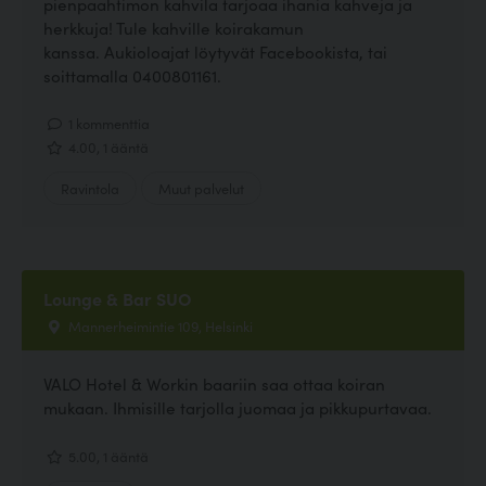
pienpaahtimon kahvila tarjoaa ihania kahveja ja
herkkuja! Tule kahville koirakamun
kanssa. Aukioloajat löytyvät Facebookista, tai
soittamalla 0400801161.
1 kommenttia
4.00, 1 ääntä
Ravintola
Muut palvelut
Lounge & Bar SUO
Mannerheimintie 109, Helsinki
VALO Hotel & Workin baariin saa ottaa koiran
mukaan. Ihmisille tarjolla juomaa ja pikkupurtavaa.
5.00, 1 ääntä