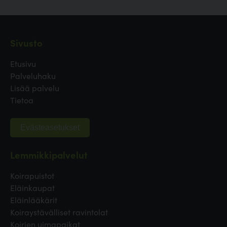
Sivusto
Etusivu
Palveluhaku
Lisää palvelu
Tietoa
Evästeasetukset
Lemmikkipalvelut
Koirapuistot
Eläinkaupat
Eläinlääkärit
Koiraystävälliset ravintolat
Koirien uimapaikat