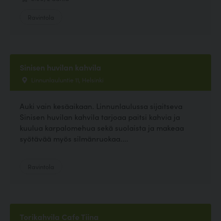
Ravintola
Sinisen huvilan kahvila
Linnunlauluntie 11, Helsinki
Auki vain kesäaikaan. Linnunlaulussa sijaitseva
Sinisen huvilan kahvila tarjoaa paitsi kahvia ja
kuulua karpalomehua sekä suolaista ja makeaa
syötävää myös silmänruokaa....
Ravintola
Torikahvila Cafe Tiina