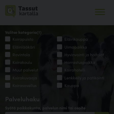
Valitse kategoria(t)
Koirapuisto
Eläinkauppa
Eläinlääkäri
Uimapaikka
Ravintola
Hyvinvointi ja hoitolat
Koirakoulu
Harrastuspaikka
Muut palvelut
Koirahotelli
Koirakuvaaja
Lenkkeily ja patikointi
Koirasovellus
Kauppa
Palveluhaku
Syötä paikkakunta, palvelun nimi tai osoite