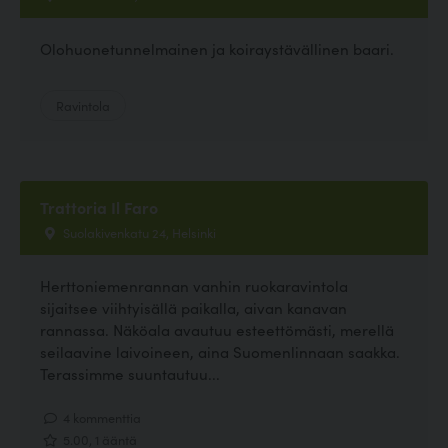
Olohuonetunnelmainen ja koiraystävällinen baari.
Ravintola
Trattoria Il Faro
Suolakivenkatu 24, Helsinki
Herttoniemenrannan vanhin ruokaravintola
sijaitsee viihtyisällä paikalla, aivan kanavan
rannassa. Näköala avautuu esteettömästi, merellä
seilaavine laivoineen, aina Suomenlinnaan saakka.
Terassimme suuntautuu...
4 kommenttia
5.00, 1 ääntä