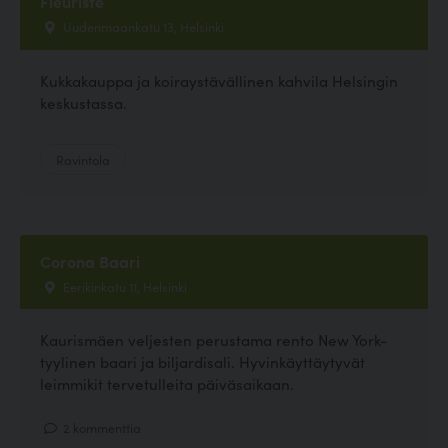
Fleuriste
Uudenmaankatu 13, Helsinki
Kukkakauppa ja koiraystävällinen kahvila Helsingin
keskustassa.
Ravintola
Corona Baari
Eerikinkatu 11, Helsinki
Kaurismäen veljesten perustama rento New York-
tyylinen baari ja biljardisali. Hyvinkäyttäytyvät
leimmikit tervetulleita päiväsaikaan.
2 kommenttia