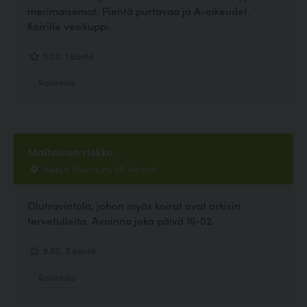
merimaisemat. Pientä purtavaa ja A-oikeudet.
Koirille vesikuppi.
5.00, 1 ääntä
Ravintola
Maltainen riekko
Aleksis Kiven Katu 56, Helsinki
Olutravintola, johon myös koirat ovat arkisin
tervetulleita. Avoinna joka päivä 15-02.
5.00, 3 ääntä
Ravintola