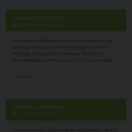
Kaivopuiston Mattolaituri
Ehrenströmintie 3 A, Helsinki
Kaivopuiston Mattolaituri (avoinna maaliskuusta
syyskuun loppuun) on koiraystävällinen terassi
Helsingin Kaivopuiston rannassa. Tarjolla on
koirankeksejä ja vettä jokaiselle sitä tarvitsevalle...
Ravintola
Ravintola Cafe Chapman
Suomenlinna B1, Helsinki
Suomenlinnassa Tykistönlahden pohjukassa lähellä