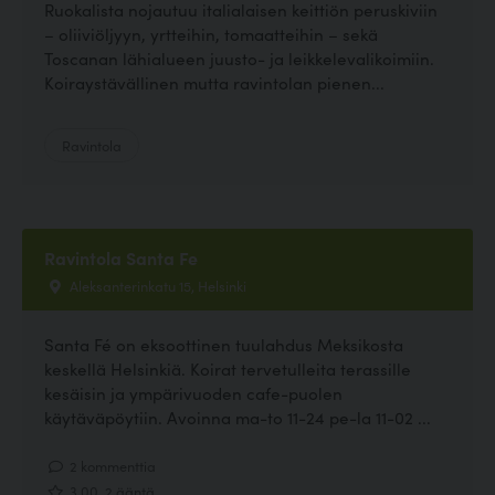
Ruokalista nojautuu italialaisen keittiön peruskiviin
– oliiviöljyyn, yrtteihin, tomaatteihin – sekä
Toscanan lähialueen juusto- ja leikkelevalikoimiin.
Koiraystävällinen mutta ravintolan pienen...
Ravintola
Ravintola Santa Fe
Aleksanterinkatu 15, Helsinki
Santa Fé on eksoottinen tuulahdus Meksikosta
keskellä Helsinkiä. Koirat tervetulleita terassille
kesäisin ja ympärivuoden cafe-puolen
käytäväpöytiin. Avoinna ma-to 11-24 pe-la 11-02 ...
2 kommenttia
3.00, 2 ääntä