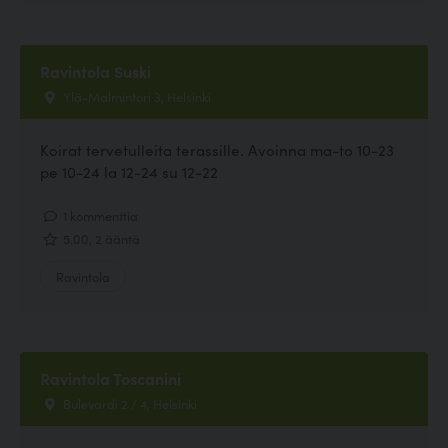
Ravintola Suski
Ylä-Malmintori 3, Helsinki
Koirat tervetulleita terassille. Avoinna ma-to 10-23
pe 10-24 la 12-24 su 12-22
1 kommenttia
5.00, 2 ääntä
Ravintola
Ravintola Toscanini
Bulevardi 2 / 4, Helsinki