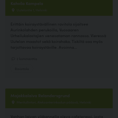
Kahvila Kampela
Uutelantie 1, Helsinki
Erittäin koiraystävällinen ravitola sijaitsee
Aurinkolahden perukoilla, Vuosaaren
Urheilukalastajien venesataman rannassa. Vieressä
Uutelan maastot sekä koirahaka. Tiskiltä saa myös
tarjottavaa koiraystäville. Avoinna...
2 kommenttia
Ravintola
Majakkalaiva Relandersgrund
Meritullintori, Aleksanterinkadun päässä, Helsinki
Vanhan laivan yläkannella oleva cafeterassi, josta