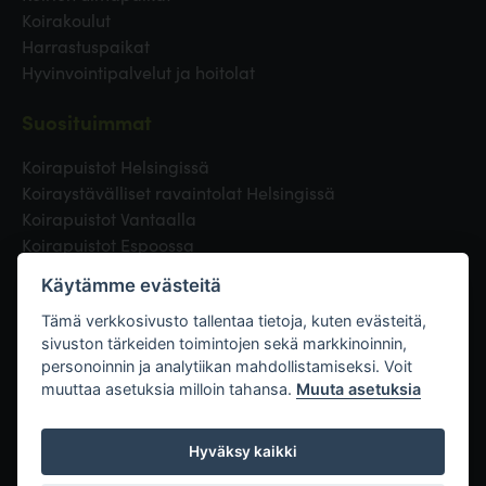
Koirakoulut
Harrastuspaikat
Hyvinvointipalvelut ja hoitolat
Suosituimmat
Koirapuistot Helsingissä
Koiraystävälliset ravaintolat Helsingissä
Koirapuistot Vantaalla
Koirapuistot Espoossa
Koirapuistot Turussa
Käytämme evästeitä
Eläinlääkäri Helsingissä
Koirapuistot Tampereella
Tämä verkkosivusto tallentaa tietoja, kuten evästeitä,
sivuston tärkeiden toimintojen sekä markkinoinnin,
personoinnin ja analytiikan mahdollistamiseksi. Voit
Linkit
muuttaa asetuksia milloin tahansa.
Muuta asetuksia
Hyväksy kaikki