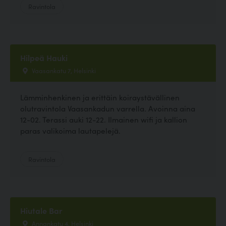
Ravintola
Hilpeä Hauki
Vaasankatu 7, Helsinki
Lämminhenkinen ja erittäin koiraystävällinen
olutravintola Vaasankadun varrella. Avoinna aina
12-02. Terassi auki 12-22. Ilmainen wifi ja kallion
paras valikoima lautapelejä.
Ravintola
Hiutale Bar
Annankatu 4, Helsinki