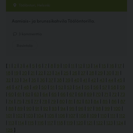
Töölöntori, Helsinki
Aamiais- ja brunssikahvila Töölöntorilla.
3 kommenttia
Ravintola
[
1
|
2
|
3
|
4
|
5
|
6
|
7
|
8
|
9
|
10
|
11
|
12
|
13
|
14
|
15
|
16
|
17
|
18
|
19
|
20
|
21
|
22
|
23
|
24
|
25
|
26
|
27
|
28
|
29
|
30
|
31
|
32
|
33
|
34
|
35
|
36
|
37
|
38
|
39
|
40
|
41
|
42
|
43
|
44
|
45
|
46
|
47
|
48
|
49
|
50
|
51
|
52
|
53
|
54
|
55
|
56
|
57
|
58
|
59
|
60
|
61
|
62
|
63
|
64
|
65
|
66
|
67
|
68
|
69
|
70
|
71
|
72
|
73
|
74
|
75
|
76
|
77
|
78
|
79
|
80
|
81
|
82
|
83
|
84
|
85
|
86
|
87
|
88
|
89
|
90
|
91
|
92
|
93
|
94
|
95
|
96
|
97
|
98
|
99
|
100
|
101
|
102
|
103
|
104
|
105
|
106
|
107
|
108
|
109
|
110
|
111
|
112
|
113
|
114
|
115
|
116
|
117
|
118
|
119
|
120
|
121
|
122
|
123
|
124
|
125
]