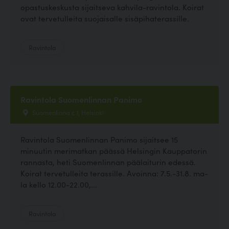
opastuskeskusta sijaitseva kahvila-ravintola. Koirat
ovat tervetulleita suojaisalle sisäpihaterassille.
Ravintola
Ravintola Suomenlinnan Panimo
Suomenlinna c 1, Helsinki
Ravintola Suomenlinnan Panimo sijaitsee 15
minuutin merimatkan päässä Helsingin Kauppatorin
rannasta, heti Suomenlinnan päälaiturin edessä.
Koirat tervetulleita terassille. Avoinna: 7.5.-31.8. ma-
la kello 12.00-22.00,...
Ravintola