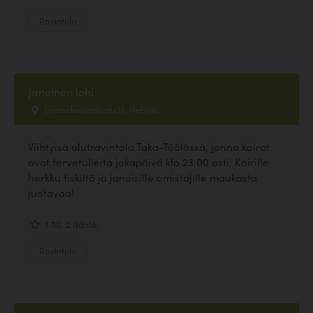
Ravintola
Janoinen lohi
Linnankoskenkatu 12, Helsinki
Viihtyisä olutravintola Taka-Töölössä, jonna koirat
ovat tervetulleita jokapäivä klo 23.00 asti. Koirille
herkku tiskiltä ja janoisille omistajille maukasta
juotavaa!
4.50, 2 ääntä
Ravintola