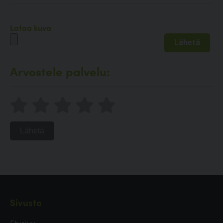
Lataa kuva
Arvostele palvelu:
Lähetä
Sivusto
Etusivu