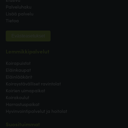
Palveluhaku
Lisää palvelu
Tietoa
Evästeasetukset
Lemmikkipalvelut
Koirapuistot
Eläinkaupat
Eläinlääkärit
Koiraystävälliset ravintolat
Koirien uimapaikat
Koirakoulut
Harrastuspaikat
Hyvinvointipalvelut ja hoitolat
Suosituimmat