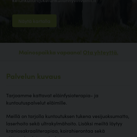
ketunkullan@ketunkullanhyvinvointi.fi
Näytä kartalla
Mainospaikka vapaana!
Ota yhteyttä.
Palvelun kuvaus
Tarjoamme kattavat eläinfysioterapia- ja
kuntoutuspalvelut eläimille.
Meillä on tarjolla kuntoutuksen tukena vesijuoksumatto,
laserhoito sekä ultrakylmähoito. Lisäksi meiltä löytyy
kraniosakraaliterapiaa, koirahierontaa sekä