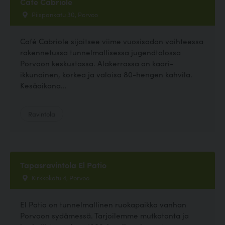
Cafe Cabriole
Piispankatu 30, Porvoo
Café Cabriole sijaitsee viime vuosisadan vaihteessa
rakennetussa tunnelmallisessa jugendtalossa
Porvoon keskustassa. Alakerrassa on kaari-
ikkunainen, korkea ja valoisa 80-hengen kahvila.
Kesäaikana...
Ravintola
Tapasravintola El Patio
Kirkkokatu 4, Porvoo
El Patio on tunnelmallinen ruokapaikka vanhan
Porvoon sydämessä. Tarjoilemme mutkatonta ja