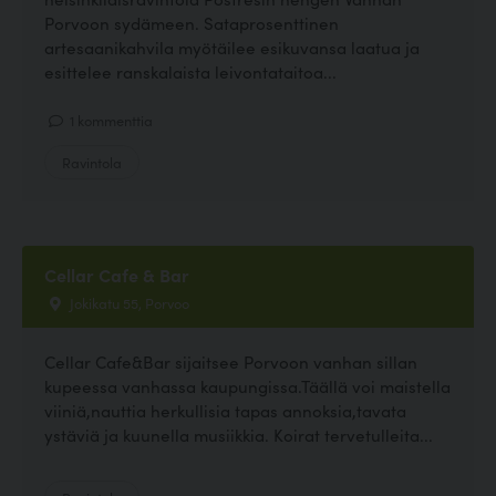
Porvoon sydämeen. Sataprosenttinen
artesaanikahvila myötäilee esikuvansa laatua ja
esittelee ranskalaista leivontataitoa...
1 kommenttia
Ravintola
Cellar Cafe & Bar
Jokikatu 55, Porvoo
Cellar Cafe&Bar sijaitsee Porvoon vanhan sillan
kupeessa vanhassa kaupungissa.Täällä voi maistella
viiniä,nauttia herkullisia tapas annoksia,tavata
ystäviä ja kuunella musiikkia. Koirat tervetulleita...