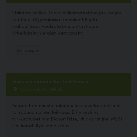
Eläintarvikeliike. Laaja valikoima koirien ja kissojen
tuotteita. Myymälässä treenikenttä jota
mahdollisuus vuokrata omaan käyttöön.
Urheilukoirahierojan vastaanotto.
Eläinkauppa
Koiratrimmaamo Karsta & Kihara
Porvoonkatu 27 , Helsinki
Koirien trimmausta haluamallasi tavalla: kotitrimmi
tai rodunomainen leikkaus. Erityisesti ns
turkkirotuiset mm Bichon Frise, villakoirat jne. Myös
isot koirat. Kynsienleikkaus...