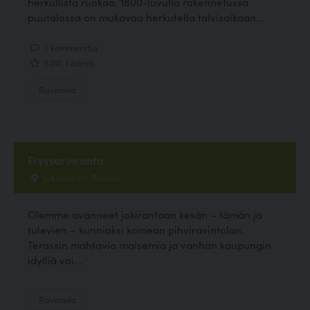
herkullista ruokaa. 1800-luvulla rakennetussa
puutalossa on mukavaa herkutella talvisaikaan...
3 kommenttia
5.00, 1 ääntä
Ravintola
Fryysarinranta
Jokikatu 20, Porvoo
Olemme avanneet jokirantaan kesän – tämän ja
tulevien – kunniaksi komean pihviravintolan.
Terassin mahtavia maisemia ja vanhan kaupungin
idylliä voi...
Ravintola