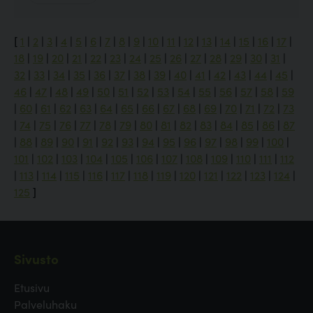
[
1
|
2
|
3
|
4
|
5
|
6
|
7
|
8
|
9
|
10
|
11
|
12
|
13
|
14
|
15
|
16
|
17
|
18
|
19
|
20
|
21
|
22
|
23
|
24
|
25
|
26
|
27
|
28
|
29
|
30
|
31
|
32
|
33
|
34
|
35
|
36
|
37
|
38
|
39
|
40
|
41
|
42
|
43
|
44
|
45
|
46
|
47
|
48
|
49
|
50
|
51
|
52
|
53
|
54
|
55
|
56
|
57
|
58
|
59
|
60
|
61
|
62
|
63
|
64
|
65
|
66
|
67
|
68
|
69
|
70
|
71
|
72
|
73
|
74
|
75
|
76
|
77
|
78
|
79
|
80
|
81
|
82
|
83
|
84
|
85
|
86
|
87
|
88
|
89
|
90
|
91
|
92
|
93
|
94
|
95
|
96
|
97
|
98
|
99
|
100
|
101
|
102
|
103
|
104
|
105
|
106
|
107
|
108
|
109
|
110
|
111
|
112
|
113
|
114
|
115
|
116
|
117
|
118
|
119
|
120
|
121
|
122
|
123
|
124
|
125
]
Sivusto
Etusivu
Palveluhaku