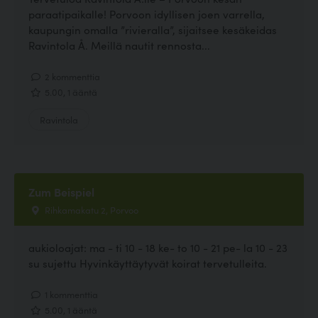
paraatipaikalle! Porvoon idyllisen joen varrella,
kaupungin omalla ”rivieralla”, sijaitsee kesäkeidas
Ravintola Å. Meillä nautit rennosta...
2 kommenttia
5.00, 1 ääntä
Ravintola
Zum Beispiel
Rihkamakatu 2, Porvoo
aukioloajat: ma - ti 10 - 18 ke- to 10 - 21 pe- la 10 - 23
su sujettu Hyvinkäyttäytyvät koirat tervetulleita.
1 kommenttia
5.00, 1 ääntä