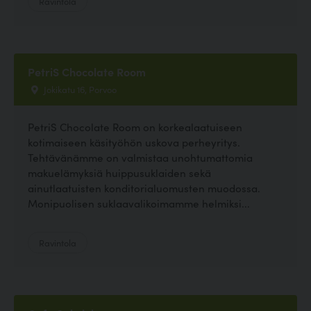
Ravintola
PetriS Chocolate Room
Jokikatu 16, Porvoo
PetriS Chocolate Room on korkealaatuiseen
kotimaiseen käsityöhön uskova perheyritys.
Tehtävänämme on valmistaa unohtumattomia
makuelämyksiä huippusuklaiden sekä
ainutlaatuisten konditorialuomusten muodossa.
Monipuolisen suklaavalikoimamme helmiksi...
Ravintola