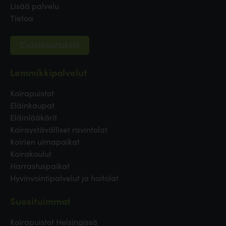
Lisää palvelu
Tietoa
Evästeasetukset
Lemmikkipalvelut
Koirapuistot
Eläinkaupat
Eläinlääkärit
Koiraystävälliset ravintolat
Koirien uimapaikat
Koirakoulut
Harrastuspaikat
Hyvinvointipalvelut ja hoitolat
Suosituimmat
Koirapuistot Helsingissä