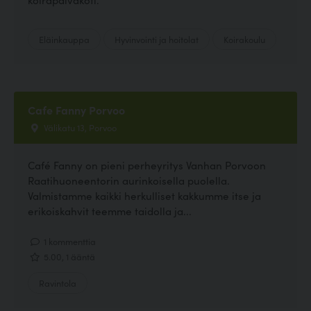
Eläinkauppa
Hyvinvointi ja hoitolat
Koirakoulu
Cafe Fanny Porvoo
Välikatu 13, Porvoo
Café Fanny on pieni perheyritys Vanhan Porvoon
Raatihuoneentorin aurinkoisella puolella.
Valmistamme kaikki herkulliset kakkumme itse ja
erikoiskahvit teemme taidolla ja...
1 kommenttia
5.00, 1 ääntä
Ravintola