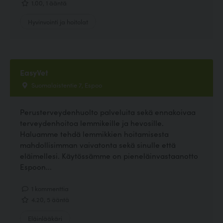
1.00, 1 ääntä
Hyvinvointi ja hoitolat
EasyVet
Suomalaistentie 7, Espoo
Perusterveydenhuolto palveluita sekä ennakoivaa
terveydenhoitoa lemmikeille ja hevosille.
Haluamme tehdä lemmikkien hoitamisesta
mahdollisimman vaivatonta sekä sinulle että
eläimellesi. Käytössämme on pieneläinvastaanotto
Espoon...
1 kommenttia
4.20, 5 ääntä
Eläinlääkäri