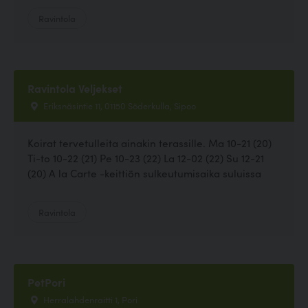
Ravintola
Ravintola Veljekset
Eriksnäsintie 11, 01150 Söderkulla, Sipoo
Koirat tervetulleita ainakin terassille. Ma 10-21 (20)
Ti-to 10-22 (21) Pe 10-23 (22) La 12-02 (22) Su 12-21
(20) A la Carte -keittiön sulkeutumisaika suluissa
Ravintola
PetPori
Herralahdenraitti 1, Pori