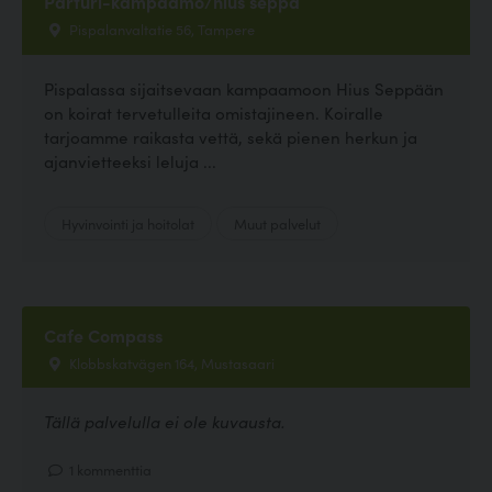
Parturi-kampaamo/hius seppä
Pispalanvaltatie 56, Tampere
Pispalassa sijaitsevaan kampaamoon Hius Seppään
on koirat tervetulleita omistajineen. Koiralle
tarjoamme raikasta vettä, sekä pienen herkun ja
ajanvietteeksi leluja ...
Hyvinvointi ja hoitolat
Muut palvelut
Cafe Compass
Klobbskatvägen 164, Mustasaari
Tällä palvelulla ei ole kuvausta.
1 kommenttia