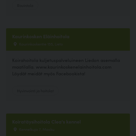
Ravintola
Kaurinkosken Eläinhoitola
Kaurinkoskentie 155, Lieto
Koirahoitola kuljetuspalveluineen Liedon asemalla
maatilalla. www.kaurinkoskenelainhoitola.com
Löydät meidät myös Facebookista!
Hyvinvointi ja hoitolat
Koiratäysihoitola Clea's kennel
Kennelkuja 7, Masku