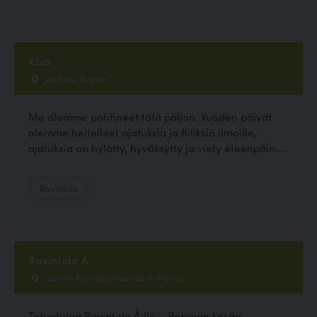
Kiva
Jokikatu, Porvoo
Me olemme pohtineet tätä paljon. Vuoden päivät
olemme heitelleet ajatuksia ja fiiliksiä ilmoille,
ajatuksia on hylätty, hyväksytty ja viety eteenpäin....
Ravintola
Ravintola Å
Itäinen Rantapromenadi 11, Porvoo
Tervetuloa Ravintola Å:lle – Porvoon kesän