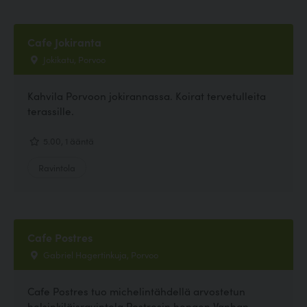
Cafe Jokiranta
Jokikatu, Porvoo
Kahvila Porvoon jokirannassa. Koirat tervetulleita
terassille.
5.00, 1 ääntä
Ravintola
Cafe Postres
Gabriel Hagertinkuja, Porvoo
Cafe Postres tuo michelintähdellä arvostetun
helsinkiläisravintola Postresin hengen Vanhan