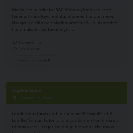
Maskussa vuodesta 1980 lähtien yhtäjaksoisesti
toiminut koiratäysihoitola, otamme hoitoon myös
kissoja. Kaikilla hoidokeilla omat sisä- ja ulkotarhat,
hoitomaksut sisältävät myös...
1 kommenttia
3.13, 8 ääntä
Hyvinvointi ja hoitolat
DogFeelGood
Hämeentie 5, Forssa
Laadukkaat tarvikkeet ja ruuat sekä kissoille että
koirille. Saman katon alla myös koirien koulutukset,
trimmaukset, Trager-hoidot ja hieronta. Nyt myös
koirapäiväkoti.