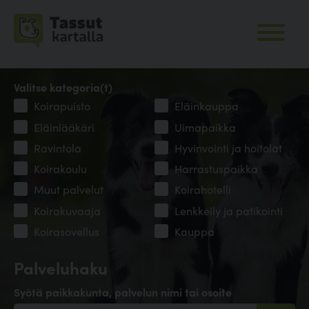
Valitse kategoria(t)
Koirapuisto
Eläinkauppa
Eläinlääkäri
Uimapaikka
Ravintola
Hyvinvointi ja hoitolat
Koirakoulu
Harrastuspaikka
Muut palvelut
Koirahotelli
Koirakuvaaja
Lenkkeily ja patikointi
Koirasovellus
Kauppa
Palveluhaku
Syötä paikkakunta, palvelun nimi tai osoite