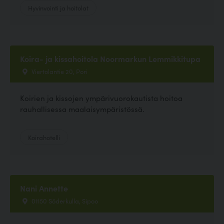
Hyvinvointi ja hoitolat
Koira- ja kissahoitola Noormarkun Lemmikkitupa
Viertolantie 20, Pori
Koirien ja kissojen ympärivuorokautista hoitoa
rauhallisessa maalaisympäristössä.
Koirahotelli
Nani Annette
01150 Söderkulla, Sipoo