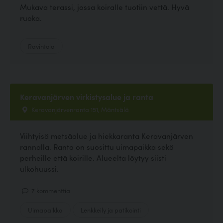
Mukava terassi, jossa koiralle tuotiin vettä. Hyvä
ruoka.
Ravintola
Keravanjärven virkistysalue ja ranta
Keravanjärvenranta 151, Mäntsälä
Viihtyisä metsäalue ja hiekkaranta Keravanjärven
rannalla. Ranta on suosittu uimapaikka sekä
perheille että koirille. Alueelta löytyy siisti
ulkohuussi.
7 kommenttia
Uimapaikka
Lenkkeily ja patikointi