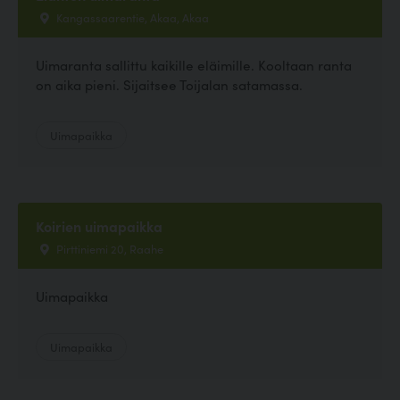
Kangassaarentie, Akaa, Akaa
Uimaranta sallittu kaikille eläimille. Kooltaan ranta
on aika pieni. Sijaitsee Toijalan satamassa.
Uimapaikka
Koirien uimapaikka
Pirttiniemi 20, Raahe
Uimapaikka
Uimapaikka