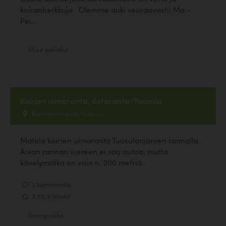
koiranherkkuja . Olemme auki seuraavasti: Ma -
Pe:...
Muut palvelut
Koirien uimaranta, Kotoranta/Tuusula
Kotorannankuja, Tuusula
Matala koirien uimaranta Tuusulanjärven rannalla.
Aivan rannan viereen ei saa autoa, mutta
kävelymatka on vain n. 200 metriä.
2 kommenttia
3.75, 4 ääntä
Uimapaikka