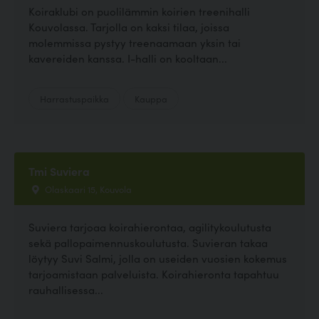
Koiraklubi on puolilämmin koirien treenihalli
Kouvolassa. Tarjolla on kaksi tilaa, joissa
molemmissa pystyy treenaamaan yksin tai
kavereiden kanssa. I-halli on kooltaan...
Harrastuspaikka
Kauppa
Tmi Suviera
Olaskaari 15, Kouvola
Suviera tarjoaa koirahierontaa, agilitykoulutusta
sekä pallopaimennuskoulutusta. Suvieran takaa
löytyy Suvi Salmi, jolla on useiden vuosien kokemus
tarjoamistaan palveluista. Koirahieronta tapahtuu
rauhallisessa...