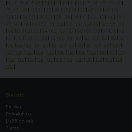
[
1
|
2
|
3
|
4
|
5
|
6
|
7
|
8
|
9
|
10
|
11
|
12
|
13
|
14
|
15
|
16
|
17
|
18
|
19
|
20
|
21
|
22
|
23
|
24
|
25
|
26
|
27
|
28
|
29
|
30
|
31
|
32
|
33
|
34
|
35
|
36
|
37
|
38
|
39
|
40
|
41
|
42
|
43
|
44
|
45
|
46
|
47
|
48
|
49
|
50
|
51
|
52
|
53
|
54
|
55
|
56
|
57
|
58
|
59
|
60
|
61
|
62
|
63
|
64
|
65
|
66
|
67
|
68
|
69
|
70
|
71
|
72
|
73
|
74
|
75
|
76
|
77
|
78
|
79
|
80
|
81
|
82
|
83
|
84
|
85
|
86
|
87
|
88
|
89
|
90
|
91
|
92
|
93
|
94
|
95
|
96
|
97
|
98
|
99
|
100
|
101
|
102
|
103
|
104
|
105
|
106
|
107
|
108
|
109
|
110
|
111
|
112
|
113
|
114
|
115
|
116
|
117
|
118
|
119
|
120
|
121
|
122
|
123
|
124
|
125
]
Sivusto
Etusivu
Palveluhaku
Lisää palvelu
Tietoa