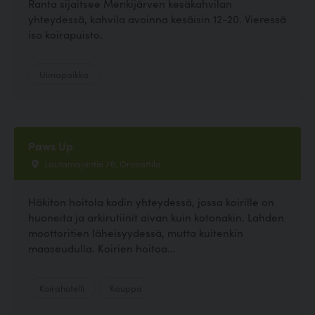
Ranta sijaitsee Menkijärven kesäkahvilan
yhteydessä, kahvila avoinna kesäisin 12-20. Vieressä
iso koirapuisto.
Uimapaikka
Paws Up
Lautamajantie 76, Orimattila
Häkiton hoitola kodin yhteydessä, jossa koirille on
huoneita ja arkirutiinit aivan kuin kotonakin. Lahden
moottoritien läheisyydessä, mutta kuitenkin
maaseudulla. Koirien hoitoa...
Koirahotelli
Kauppa