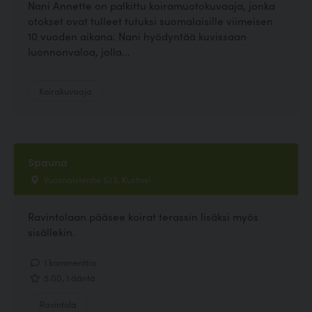
Nani Annette on palkittu koiramuotokuvaaja, jonka
otokset ovat tulleet tutuksi suomalaisille viimeisen
10 vuoden aikana. Nani hyödyntää kuvissaan
luonnonvaloa, jolla...
Koirakuvaaja
Spauna
Vuosnaistentie 623, Kustavi
Ravintolaan pääsee koirat terassin lisäksi myös
sisällekin.
1 kommenttia
5.00, 1 ääntä
Ravintola