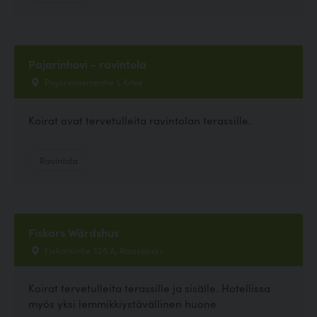
Pajarinhovi - ravintola
Pajarinniementie 1, Kitee
Koirat ovat tervetulleita ravintolan terassille.
Ravintola
Fiskars Wärdshus
Fiskarsintie 326 A, Raasepori
Koirat tervetulleita terassille ja sisälle. Hotellissa
myös yksi lemmikkiystävällinen huone