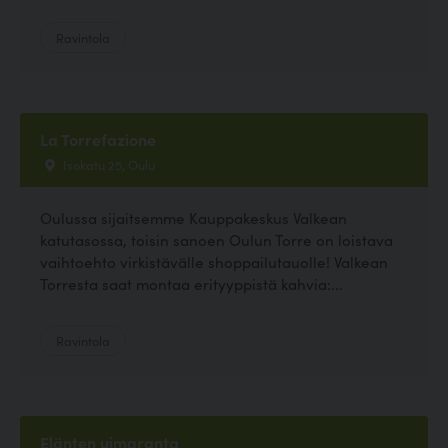
Ravintola
La Torrefazione
Isokatu 25, Oulu
Oulussa sijaitsemme Kauppakeskus Valkean
katutasossa, toisin sanoen Oulun Torre on loistava
vaihtoehto virkistävälle shoppailutauolle! Valkean
Torresta saat montaa erityyppistä kahvia:...
Ravintola
Elänten uimaranta