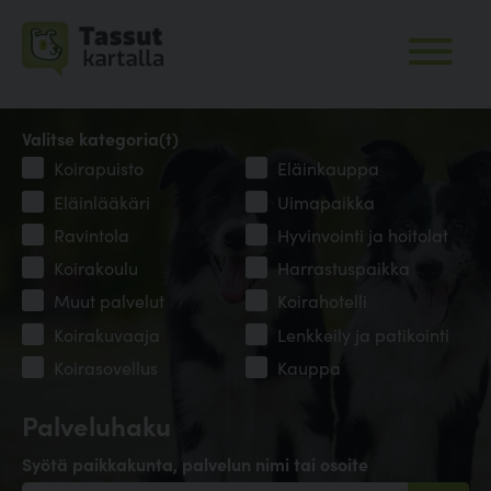
Valitse kategoria(t)
Koirapuisto
Eläinkauppa
Eläinlääkäri
Uimapaikka
Ravintola
Hyvinvointi ja hoitolat
Koirakoulu
Harrastuspaikka
Muut palvelut
Koirahotelli
Koirakuvaaja
Lenkkeily ja patikointi
Koirasovellus
Kauppa
Palveluhaku
Syötä paikkakunta, palvelun nimi tai osoite