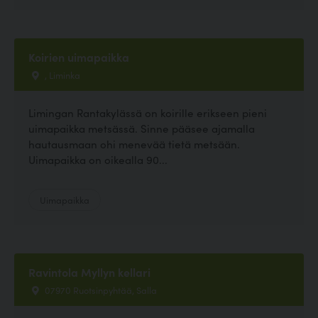
Koirien uimapaikka
, Liminka
Limingan Rantakylässä on koirille erikseen pieni
uimapaikka metsässä. Sinne pääsee ajamalla
hautausmaan ohi menevää tietä metsään.
Uimapaikka on oikealla 90...
Uimapaikka
Ravintola Myllyn kellari
07970 Ruotsinpyhtää, Salla