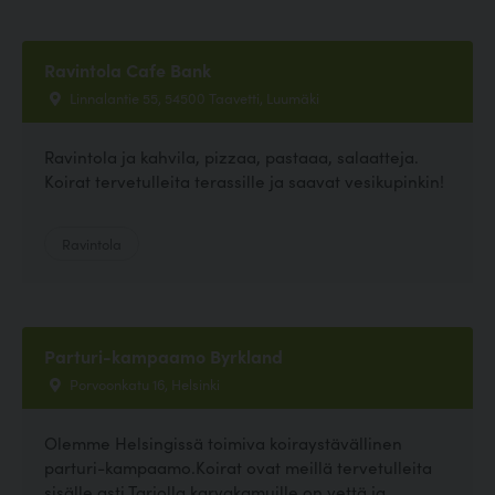
Ravintola Cafe Bank
Linnalantie 55, 54500 Taavetti, Luumäki
Ravintola ja kahvila, pizzaa, pastaaa, salaatteja.
Koirat tervetulleita terassille ja saavat vesikupinkin!
Ravintola
Parturi-kampaamo Byrkland
Porvoonkatu 16, Helsinki
Olemme Helsingissä toimiva koiraystävällinen
parturi-kampaamo.Koirat ovat meillä tervetulleita
sisälle asti.Tarjolla karvakamuille on vettä ja