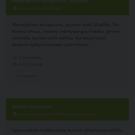
Menkijärven koirapuisto, ALAJÄRVI
Järvenpääntie 6, Alajärvi
Menkijärven koirapuisto, puiston koko 50x60m, 2m
korkea aitaus, maasto mäntykangas/hiekka. Järven
rannalla, koirien uitto sallittu. Vieressä toimii
kesäisin kyläyhdistyksen pyörittämä...
5 kommenttia
4.00, 3 ääntä
Koirapuisto
Koirien uimaranta
Järvenpääntie 26, 62760 Menkijärvi, Alajärvi
Upea matala hiekkaranta, koirien uittaminen sallittu.