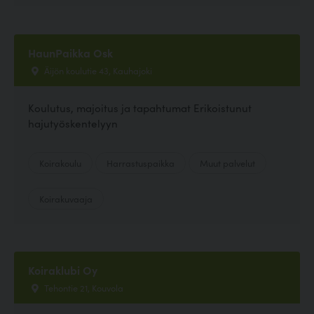
HaunPaikka Osk
Äijön koulutie 43, Kauhajoki
Koulutus, majoitus ja tapahtumat Erikoistunut
hajutyöskentelyyn
Koirakoulu
Harrastuspaikka
Muut palvelut
Koirakuvaaja
Koiraklubi Oy
Tehontie 21, Kouvola