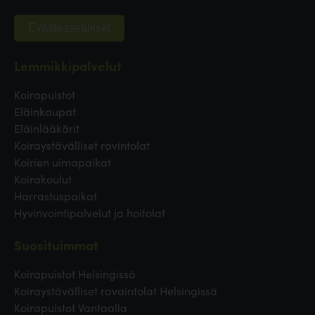
Evästeasetukset
Lemmikkipalvelut
Koirapuistot
Eläinkaupat
Eläinlääkärit
Koiraystävälliset ravintolat
Koirien uimapaikat
Koirakoulut
Harrastuspaikat
Hyvinvointipalvelut ja hoitolat
Suosituimmat
Koirapuistot Helsingissä
Koiraystävälliset ravaintolat Helsingissä
Koirapuistot Vantaalla