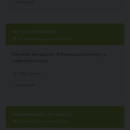
Koirapuisto
Kerrolan koirapuisto
Särkilahdenkadun lähellä, Raisio
Pienehkö koirapuisto. Kakkapussiautomaatti ja
roska-astia löytyy.
3.00, 2 ääntä
Koirapuisto
Topiaksenkadun koirapuisto
Peitturinkadun varrella, Raisio