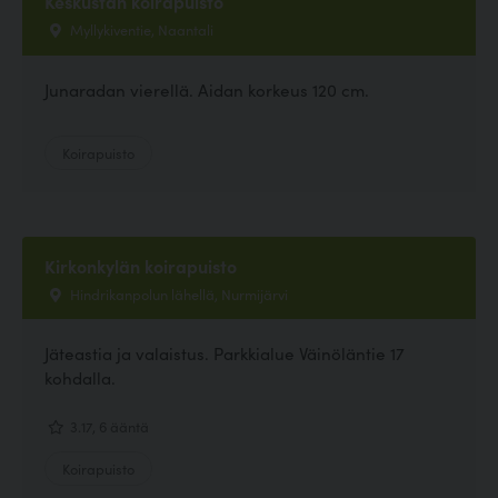
Keskustan koirapuisto
Myllykiventie, Naantali
Junaradan vierellä. Aidan korkeus 120 cm.
Koirapuisto
Kirkonkylän koirapuisto
Hindrikanpolun lähellä, Nurmijärvi
Jäteastia ja valaistus. Parkkialue Väinöläntie 17
kohdalla.
3.17, 6 ääntä
Koirapuisto