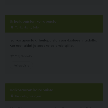
Urheilupuiston koirapuisto
Tahkonkatu, Salo
Iso koirapuisto urheilupuiston parkkialueen laidalla.
Korkeat aidat ja sadekatos omistajille.
2.11, 9 ääntä
Koirapuisto
Halkosaaren koirapuisto
Ruohotie, Seinäjoki