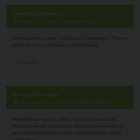
Kasperin koirapuisto
Vuoritien ja Lintuviitan risteyksessä, Seinäjoki
Metsikköinen puisto vaihtelevalla maastolla. Puiston
yhteydessä on myös pieni parkkipaikka.
Koirapuisto
Nurmon koirapuisto
Länsitie ja Lapuantien risteyksen lähellä, Seinäjoki
Metsikköinen puisto melko tasaisella maastolla.
Puistossa ei ole valaistusta. Puiston yhteydessä on
pieni parkkipaikka ja vähän matkan päässä isompi
parkkialue...