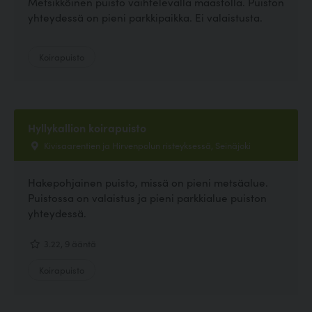
Metsikköinen puisto vaihtelevalla maastolla. Puiston
yhteydessä on pieni parkkipaikka. Ei valaistusta.
Koirapuisto
Hyllykallion koirapuisto
Kivisaarentien ja Hirvenpolun risteyksessä, Seinäjoki
Hakepohjainen puisto, missä on pieni metsäalue.
Puistossa on valaistus ja pieni parkkialue puiston
yhteydessä.
3.22, 9 ääntä
Koirapuisto