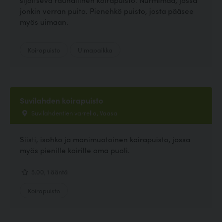
jonkin verran puita. Pienehkö puisto, josta pääsee
myös uimaan.
Koirapuisto
Uimapaikka
Suvilahden koirapuisto
Suvilahdentien varrella, Vaasa
Siisti, isohko ja monimuotoinen koirapuisto, jossa
myös pienille koirille oma puoli.
5.00, 1 ääntä
Koirapuisto