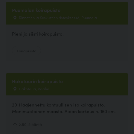
Puumalan koirapuisto
Rinnetien ja Keskustien risteyksessä, Puumala
Pieni ja siisti koirapuisto.
Koirapuisto
Hakotaurin koirapuisto
Hakotauri, Raahe
2011 laajennettu kohtuullisen iso koirapuisto.
Monimuotoinen maasto. Aidan korkeus n. 150 cm.
2.80, 5 ääntä