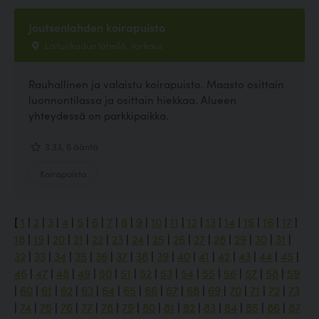
Joutsenlahden koirapuisto
Laiturikadun lähellä, Varkaus
Rauhallinen ja valaistu koirapuisto. Maasto osittain
luonnontilassa ja osittain hiekkaa. Alueen
yhteydessä on parkkipaikka.
3.33, 6 ääntä
Koirapuisto
[
1
|
2
|
3
|
4
|
5
|
6
|
7
|
8
|
9
|
10
|
11
|
12
|
13
|
14
|
15
|
16
|
17
|
18
|
19
|
20
|
21
|
22
|
23
|
24
|
25
|
26
|
27
|
28
|
29
|
30
|
31
|
32
|
33
|
34
|
35
|
36
|
37
|
38
|
39
|
40
|
41
|
42
|
43
|
44
|
45
|
46
|
47
|
48
|
49
|
50
|
51
|
52
|
53
|
54
|
55
|
56
|
57
|
58
|
59
|
60
|
61
|
62
|
63
|
64
|
65
|
66
|
67
|
68
|
69
|
70
|
71
|
72
|
73
|
74
|
75
|
76
|
77
|
78
|
79
|
80
|
81
|
82
|
83
|
84
|
85
|
86
|
87