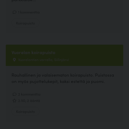
1 kommenttia
Koirapuisto
Vuorelan koirapuisto
Vuorelantien varrella, Siilinjärvi
Rauhallinen ja valaisematon koirapuisto. Puistossa
on myös pujottelukepit, kaksi estettä ja puomi.
2 kommenttia
2.50, 2 ääntä
Koirapuisto