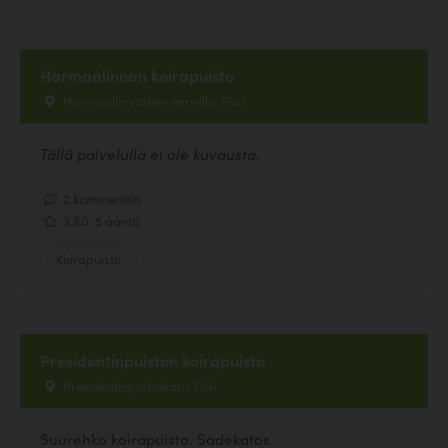
Harmaalinnan koirapuisto
Harmaalinnnatien varrella, Pori
Tällä palvelulla ei ole kuvausta.
2 kommenttia
3.80, 5 ääntä
Koirapuisto
Presidentinpuiston koirapuisto
Presidentinpuistokatu, Pori
Suurehko koirapuisto. Sadekatos.