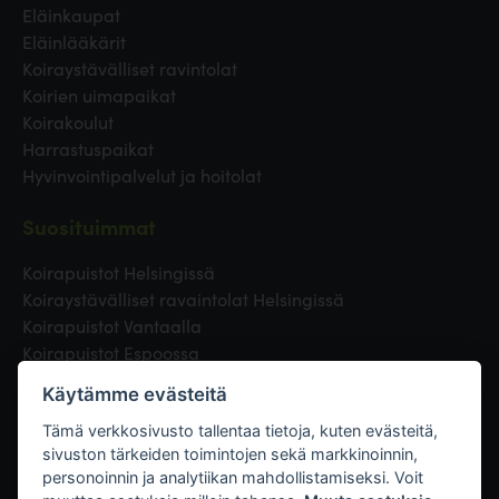
Eläinkaupat
Eläinlääkärit
Koiraystävälliset ravintolat
Koirien uimapaikat
Koirakoulut
Harrastuspaikat
Hyvinvointipalvelut ja hoitolat
Suosituimmat
Koirapuistot Helsingissä
Koiraystävälliset ravaintolat Helsingissä
Koirapuistot Vantaalla
Koirapuistot Espoossa
Koirapuistot Turussa
Käytämme evästeitä
Eläinlääkäri Helsingissä
Koirapuistot Tampereella
Tämä verkkosivusto tallentaa tietoja, kuten evästeitä,
sivuston tärkeiden toimintojen sekä markkinoinnin,
personoinnin ja analytiikan mahdollistamiseksi. Voit
Linkit