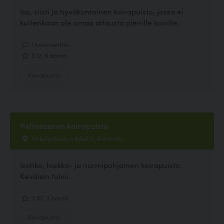
Iso, siisti ja hyväkuntoinen koirapuisto, jossa ei
kuitenkaan ole omaa aitausta pienille koirille.
1 kommenttia
3.17, 6 ääntä
Koirapuisto
Peltosaaren koirapuisto
Uhkolankadun lähellä, Riihimäki
Isohko, hiekka- ja nurmipohjainen koirapuisto.
Keväisin tulvii.
3.67, 3 ääntä
Koirapuisto