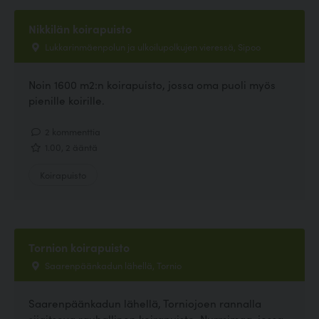
Nikkilän koirapuisto
Lukkarinmäenpolun ja ulkoilupolkujen vieressä, Sipoo
Noin 1600 m2:n koirapuisto, jossa oma puoli myös
pienille koirille.
2 kommenttia
1.00, 2 ääntä
Koirapuisto
Tornion koirapuisto
Saarenpäänkadun lähellä, Tornio
Saarenpäänkadun lähellä, Torniojoen rannalla
sijaitseva rauhallinen koirapuisto. Nurmimaa, jossa