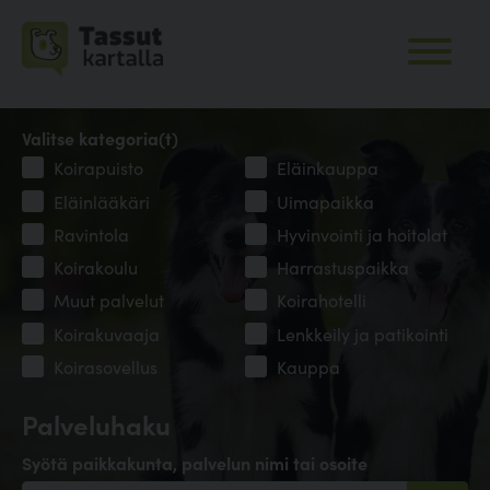
Valitse kategoria(t)
Koirapuisto
Eläinkauppa
Eläinlääkäri
Uimapaikka
Ravintola
Hyvinvointi ja hoitolat
Koirakoulu
Harrastuspaikka
Muut palvelut
Koirahotelli
Koirakuvaaja
Lenkkeily ja patikointi
Koirasovellus
Kauppa
Palveluhaku
Syötä paikkakunta, palvelun nimi tai osoite