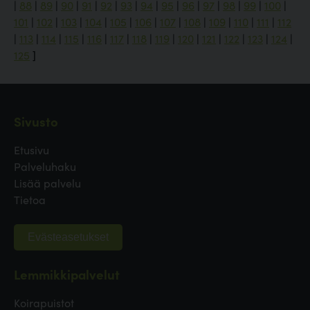
|
88
|
89
|
90
|
91
|
92
|
93
|
94
|
95
|
96
|
97
|
98
|
99
|
100
|
101
|
102
|
103
|
104
|
105
|
106
|
107
|
108
|
109
|
110
|
111
|
112
|
113
|
114
|
115
|
116
|
117
|
118
|
119
|
120
|
121
|
122
|
123
|
124
|
125
]
Sivusto
Etusivu
Palveluhaku
Lisää palvelu
Tietoa
Evästeasetukset
Lemmikkipalvelut
Koirapuistot