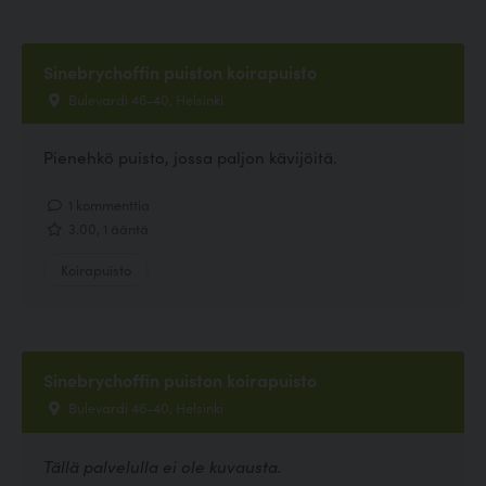
Sinebrychoffin puiston koirapuisto
Bulevardi 46-40, Helsinki
Pienehkö puisto, jossa paljon kävijöitä.
1 kommenttia
3.00, 1 ääntä
Koirapuisto
Sinebrychoffin puiston koirapuisto
Bulevardi 46-40, Helsinki
Tällä palvelulla ei ole kuvausta.