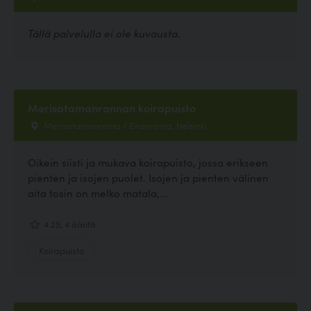
Tällä palvelulla ei ole kuvausta.
Merisatamanrannan koirapuisto
Merisatamanranta / Eiranranta, Helsinki
Oikein siisti ja mukava koirapuisto, jossa erikseen
pienten ja isojen puolet. Isojen ja pienten välinen
aita tosin on melko matala,...
4.25, 4 ääntä
Koirapuisto