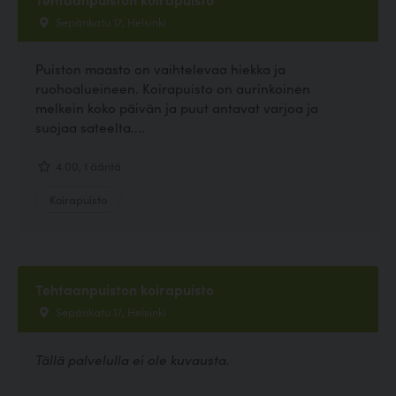
Sepänkatu 17, Helsinki
Puiston maasto on vaihtelevaa hiekka ja
ruohoalueineen. Koirapuisto on aurinkoinen
melkein koko päivän ja puut antavat varjoa ja
suojaa sateelta....
4.00, 1 ääntä
Koirapuisto
Tehtaanpuiston koirapuisto
Sepänkatu 17, Helsinki
Tällä palvelulla ei ole kuvausta.