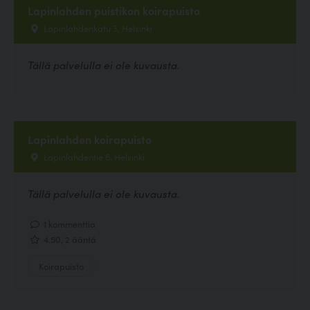
Lapinlahden puistikon koirapuisto
Lapinlahdenkatu 3, Helsinki
Tällä palvelulla ei ole kuvausta.
Lapinlahden koirapuisto
Lapinlahdentie 6, Helsinki
Tällä palvelulla ei ole kuvausta.
1 kommenttia
4.50, 2 ääntä
Koirapuisto