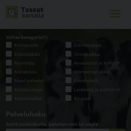
Valitse kategoria(t)
Koirapuisto
Eläinkauppa
Eläinlääkäri
Uimapaikka
Ravintola
Hyvinvointi ja hoitolat
Koirakoulu
Harrastuspaikka
Muut palvelut
Koirahotelli
Koirakuvaaja
Lenkkeily ja patikointi
Koirasovellus
Kauppa
Palveluhaku
Syötä paikkakunta, palvelun nimi tai osoite