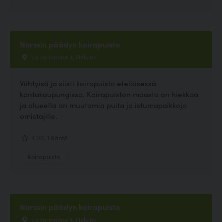
Norssin päädyn koirapuisto
Laivurinrinne 4, Helsinki
Viihtyisä ja siisti koirapuisto eteläisessä
kantakaupungissa. Koirapuiston maasto on hiekkaa
ja alueella on muutamia puita ja istumapaikkoja
omistajille.
4.00, 1 ääntä
Koirapuisto
Norssin päädyn koirapuisto
Laivurinrinne 4, Helsinki