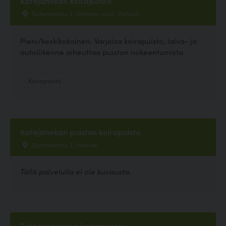
Katajanokan koirapuisto
Satamakatu 3, läntinen puoli, Helsinki
Pieni/keskikokoinen. Varjoisa koirapuisto, laiva- ja
autoliikenne aiheuttaa puiston nokeentumista.
Koirapuisto
Katajanokan puiston koirapuisto
Satamakatu 3, Helsinki
Tällä palvelulla ei ole kuvausta.
Tehtaanpuiston koirapuisto