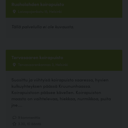
Ruoholahden koirapuisto
Laivapojankatu 15, Helsinki
Tällä palvelulla ei ole kuvausta.
Tervasaaren koirapuisto
Tervasaarenkannas 3, Helsinki
Suosittu ja viihtyisä koirapuisto saaressa, hyvien
kulkuyhteyksen päässä Kruununhaassa.
Koirapuistoon pääsee kävellen. Koirapuiston
maasto on vaihtelevaa, hiekkaa, nurmikkoa, puita
jne....
9 kommenttia
3.30, 10 ääntä