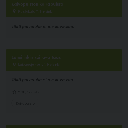
Kaivopuiston koirapuisto
Puistokatu 11, Helsinki
Tällä palvelulla ei ole kuvausta.
Länsilinkin koira-aitaus
Laivapojankatu 1, Helsinki
Tällä palvelulla ei ole kuvausta.
2.00, 1 ääntä
Koirapuisto