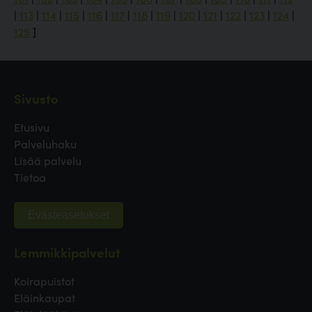
|
113
|
114
|
115
|
116
|
117
|
118
|
119
|
120
|
121
|
122
|
123
|
124
|
125
]
Sivusto
Etusivu
Palveluhaku
Lisää palvelu
Tietoa
Evästeasetukset
Lemmikkipalvelut
Koirapuistot
Eläinkaupat