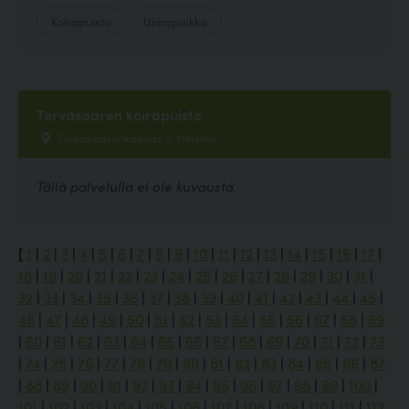
Koirapuisto
Uimapaikka
Tervasaaren koirapuisto
Tervasaarenkannas 3, Helsinki
Tällä palvelulla ei ole kuvausta.
[
1
|
2
|
3
|
4
|
5
|
6
|
7
|
8
|
9
|
10
|
11
|
12
|
13
|
14
|
15
|
16
|
17
|
18
|
19
|
20
|
21
|
22
|
23
|
24
|
25
|
26
|
27
|
28
|
29
|
30
|
31
|
32
|
33
|
34
|
35
|
36
|
37
|
38
|
39
|
40
|
41
|
42
|
43
|
44
|
45
|
46
|
47
|
48
|
49
|
50
|
51
|
52
|
53
|
54
|
55
|
56
|
57
|
58
|
59
|
60
|
61
|
62
|
63
|
64
|
65
|
66
|
67
|
68
|
69
|
70
|
71
|
72
|
73
|
74
|
75
|
76
|
77
|
78
|
79
|
80
|
81
|
82
|
83
|
84
|
85
|
86
|
87
|
88
|
89
|
90
|
91
|
92
|
93
|
94
|
95
|
96
|
97
|
98
|
99
|
100
|
101
|
102
|
103
|
104
|
105
|
106
|
107
|
108
|
109
|
110
|
111
|
112