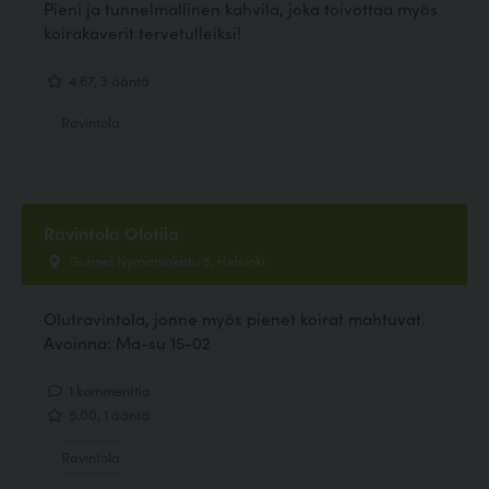
Pieni ja tunnelmallinen kahvila, joka toivottaa myös
koirakaverit tervetulleiksi!
4.67, 3 ääntä
Ravintola
Ravintola Olotila
Gunnel Nymaninkatu 5, Helsinki
Olutravintola, jonne myös pienet koirat mahtuvat.
Avoinna: Ma-su 15-02
1 kommenttia
5.00, 1 ääntä
Ravintola