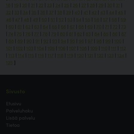
18
|
19
|
20
|
21
|
22
|
23
|
24
|
25
|
26
|
27
|
28
|
29
|
30
|
31
|
32
|
33
|
34
|
35
|
36
|
37
|
38
|
39
|
40
|
41
|
42
|
43
|
44
|
45
|
46
|
47
|
48
|
49
|
50
|
51
|
52
|
53
|
54
|
55
|
56
|
57
|
58
|
59
|
60
|
61
|
62
|
63
|
64
|
65
|
66
|
67
|
68
|
69
|
70
|
71
|
72
|
73
|
74
|
75
|
76
|
77
|
78
|
79
|
80
|
81
|
82
|
83
|
84
|
85
|
86
|
87
|
88
|
89
|
90
|
91
|
92
|
93
|
94
|
95
|
96
|
97
|
98
|
99
|
100
|
101
|
102
|
103
|
104
|
105
|
106
|
107
|
108
|
109
|
110
|
111
|
112
|
113
|
114
|
115
|
116
|
117
|
118
|
119
|
120
|
121
|
122
|
123
|
124
|
125
]
Sivusto
Etusivu
Palveluhaku
Lisää palvelu
Tietoa