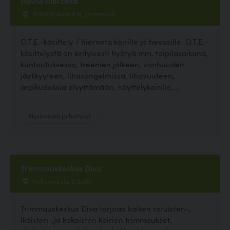
Hevilo hieronta
Yrittäjänkatu 5 B, Järvenpää
O.T.E.-käsittely / hieronta koirille ja hevosille. O.T.E.-
käsittelystä on erityisesti hyötyä mm. toipilasaikana,
kuntoutuksessa, treenien jälkeen, vanhuuden
jäykkyyteen, lihasongelmissa, lihavuuteen,
arpikudoksia elvyttämään, näyttelykoirille,...
Hyvinvointi ja hoitolat
Trimmauskeskus Diva
Hollolankatu 3, Lahti
Trimmauskeskus Diva tarjoaa kaiken rotuisten-,
ikäisten-,ja kokoisten koirien trimmaukset,