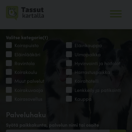
Valitse kategoria(t)
Koirapuisto
Eläinkauppa
Eläinlääkäri
Uimapaikka
Ravintola
Hyvinvointi ja hoitolat
Koirakoulu
Harrastuspaikka
Muut palvelut
Koirahotelli
Koirakuvaaja
Lenkkeily ja patikointi
Koirasovellus
Kauppa
Palveluhaku
Syötä paikkakunta, palvelun nimi tai osoite