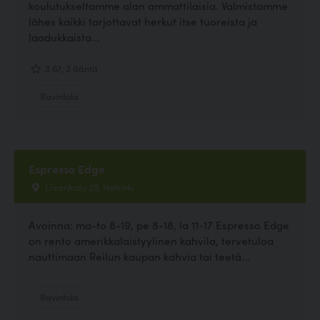
koulutukseltamme alan ammattilaisia. Valmistamme
lähes kaikki tarjottavat herkut itse tuoreista ja
laadukkaista...
3.67, 3 ääntä
Ravintola
Espresso Edge
Liisankatu 29, Helsinki
Avoinna: ma-to 8-19, pe 8-18, la 11-17 Espresso Edge
on rento amerikkalaistyylinen kahvila, tervetuloa
nauttimaan Reilun kaupan kahvia tai teetä...
Ravintola