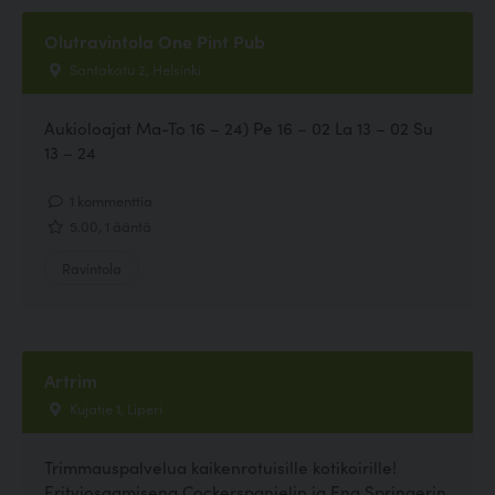
Olutravintola One Pint Pub
Santakatu 2, Helsinki
Aukioloajat Ma-To 16 – 24) Pe 16 – 02 La 13 – 02 Su
13 – 24
1 kommenttia
5.00, 1 ääntä
Ravintola
Artrim
Kujatie 1, Liperi
Trimmauspalvelua kaikenrotuisille kotikoirille!
Erityiosaamisena Cockerspanielin ja Eng.Springerin