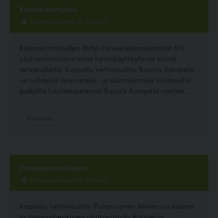
Kaunis Kampela
Lauttasaarentie 10, Helsinki
Kalaravintoloiden (http://www.kalaravintolat.fi/)
olutravintoloihin ovat hyvinkäyttäytyvät koirat
tervetulleita. Kopioitu nettisivuilta: Kaunis Kampela
on viihtyisä seurustelu- ja olutravintola loistavalla
paikalla Lauttasaaressa! Kaunis Kampela vastaa...
Ravintola
Punavuoren Ahven
Punavuorenkatu 12, Helsinki
Kopioitu nettisivuilta: Punavuoren Ahven on kaunis
ja lämminhenkinen olutravintola Rööperin