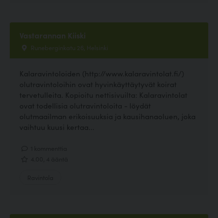
Vastarannan Kiiski
Runeberginkatu 26, Helsinki
Kalaravintoloiden (http://www.kalaravintolat.fi/)
olutravintoloihin ovat hyvinkäyttäytyvät koirat
tervetulleita. Kopioitu nettisivuilta: Kalaravintolat
ovat todellisia olutravintoloita - löydät
olutmaailman erikoisuuksia ja kausihanaoluen, joka
vaihtuu kuusi kertaa...
1 kommenttia
4.00, 4 ääntä
Ravintola