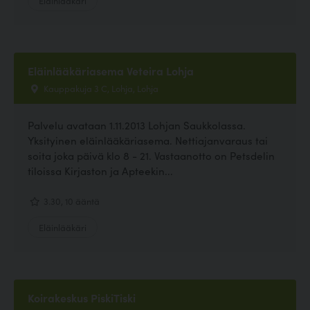
Eläinlääkäriasema Veteira Lohja
Kauppakuja 3 C, Lohja, Lohja
Palvelu avataan 1.11.2013 Lohjan Saukkolassa.
Yksityinen eläinlääkäriasema. Nettiajanvaraus tai
soita joka päivä klo 8 - 21. Vastaanotto on Petsdelin
tiloissa Kirjaston ja Apteekin...
3.30, 10 ääntä
Eläinlääkäri
Koirakeskus PiskiTiski