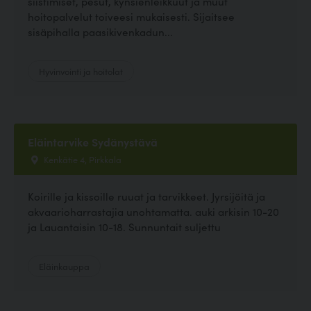
siistimiset, pesut, kynsienleikkuut ja muut
hoitopalvelut toiveesi mukaisesti. Sijaitsee
sisäpihalla paasikivenkadun...
Hyvinvointi ja hoitolat
Eläintarvike Sydänystävä
Kenkätie 4, Pirkkala
Koirille ja kissoille ruuat ja tarvikkeet. Jyrsijöitä ja
akvaarioharrastajia unohtamatta. auki arkisin 10-20
ja Lauantaisin 10-18. Sunnuntait suljettu
Eläinkauppa