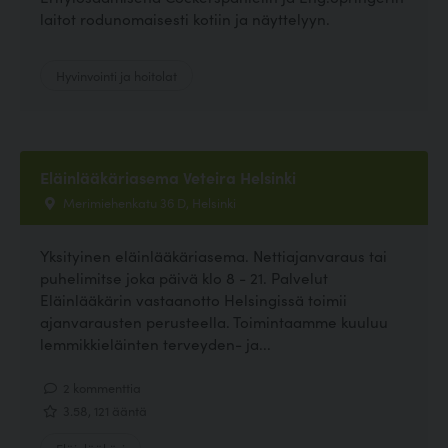
laitot rodunomaisesti kotiin ja näyttelyyn.
Hyvinvointi ja hoitolat
Eläinlääkäriasema Veteira Helsinki
Merimiehenkatu 36 D, Helsinki
Yksityinen eläinlääkäriasema. Nettiajanvaraus tai
puhelimitse joka päivä klo 8 - 21. Palvelut
Eläinlääkärin vastaanotto Helsingissä toimii
ajanvarausten perusteella. Toimintaamme kuuluu
lemmikkieläinten terveyden- ja...
2 kommenttia
3.58, 121 ääntä
Eläinlääkäri