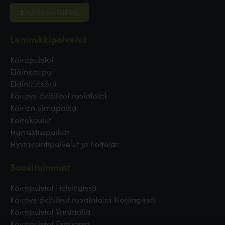
Evästeasetukset
Lemmikkipalvelut
Koirapuistot
Eläinkaupat
Eläinlääkärit
Koiraystävälliset ravintolat
Koirien uimapaikat
Koirakoulut
Harrastuspaikat
Hyvinvointipalvelut ja hoitolat
Suosituimmat
Koirapuistot Helsingissä
Koiraystävälliset ravaintolat Helsingissä
Koirapuistot Vantaalla
Koirapuistot Espoossa