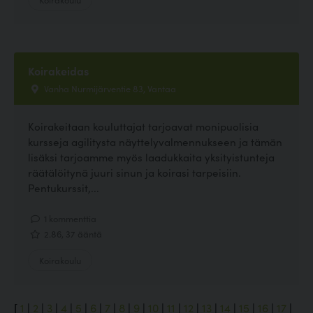
Koirakeidas
Vanha Nurmijärventie 83, Vantaa
Koirakeitaan kouluttajat tarjoavat monipuolisia
kursseja agilitysta näyttelyvalmennukseen ja tämän
lisäksi tarjoamme myös laadukkaita yksityistunteja
räätälöitynä juuri sinun ja koirasi tarpeisiin.
Pentukurssit,...
1 kommenttia
2.86, 37 ääntä
Koirakoulu
[
1
|
2
|
3
|
4
|
5
|
6
|
7
|
8
|
9
|
10
|
11
|
12
|
13
|
14
|
15
|
16
|
17
|