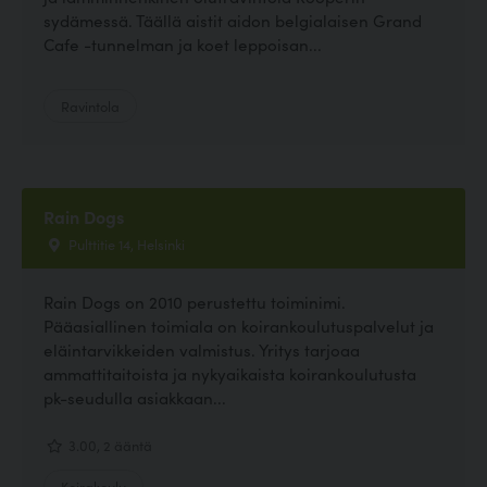
sydämessä. Täällä aistit aidon belgialaisen Grand
Cafe -tunnelman ja koet leppoisan...
Ravintola
Rain Dogs
Pulttitie 14, Helsinki
Rain Dogs on 2010 perustettu toiminimi.
Pääasiallinen toimiala on koirankoulutuspalvelut ja
eläintarvikkeiden valmistus. Yritys tarjoaa
ammattitaitoista ja nykyaikaista koirankoulutusta
pk-seudulla asiakkaan...
3.00, 2 ääntä
Koirakoulu