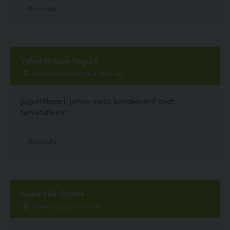
Ravintola
Yobot Frozen Yogurt
Runerberginkatu 54 A, Helsinki
Jugurttibaari, johon myös koirakaverit ovat
tervetulleita!
Ravintola
Good Life Coffee
Kolmas Linja 17, Helsinki