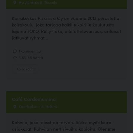
Hyrylänkatu 8, Tuusula
Koirakeskus PiskiTiski Oy on vuonna 2013 perustettu
koirakoulu, joka tarjoaa kaikille koirille koulutusta
lajeina TOKO, Rally-Toko, arkitottelevaisuus, erilaiset
jatkuvat ryhmät...
1 kommenttia
3.63, 56 ääntä
Koirakoulu
Café Cardemumma
Kaarlenkatu 15, Helsinki
Kahvila, joka toivottaa tervetulleeksi myös koira-
asiakkaat. Kahvilan nettisivuilta kopioitu: Olemme