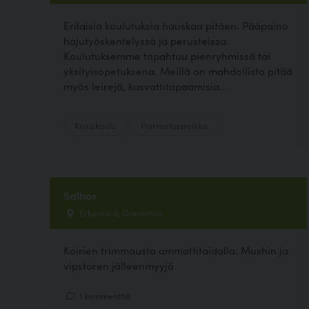
Erilaisia koulutuksia hauskaa pitäen. Pääpaino
hajutyöskentelyssä ja perusteissa.
Koulutuksemme tapahtuu pienryhmissä tai
yksityisopetuksena. Meillä on mahdollista pitää
myös leirejä, kasvattitapaamisia...
Koirakoulu
Harrastuspaikka
Salhos
Erkontie 6, Orimattila
Koirien trimmausta ammattitaidolla. Mushin ja
vipstoren jälleenmyyjä
1 kommenttia