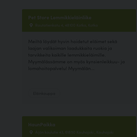
Pet Store Lemmikkieläinliike
Rautatienkatu 4, 48100 Kotka, Kotka
Meiltä löydät hyvin hoidetut eläimet sekä
laajan valikoiman laadukkaita ruokia ja
tarvikkeita kaikille lemmikkieläimille.
Myymälässämme on myös kynsienleikkuu- ja
lomahoitopalvelu! Myymälän...
Eläinkauppa
HaunPaikka
Äijön koulutie 43, 61850 Kauhajoki , Kauhajoki