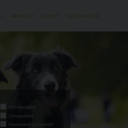
LU
ARTIKKELIT
UUTISET
TIETOA MEISTÄ
Eläinkauppa
Uimapaikka
Hyvinvointi ja hoitolat