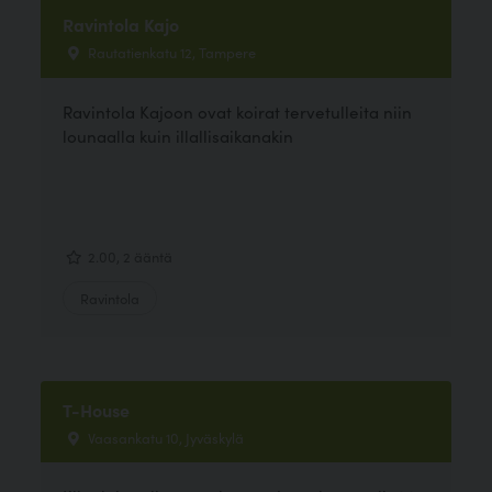
Ravintola Kajo
Rautatienkatu 12, Tampere
Ravintola Kajoon ovat koirat tervetulleita niin
lounaalla kuin illallisaikanakin
2.00, 2 ääntä
Ravintola
T-House
Vaasankatu 10, Jyväskylä