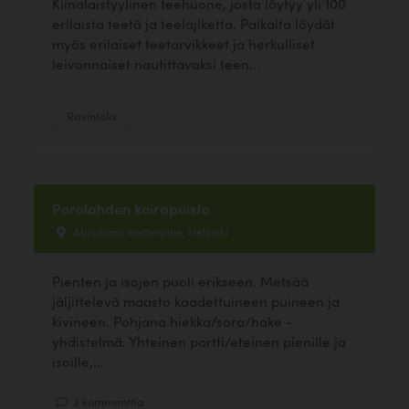
Kiinalaistyylinen teehuone, josta löytyy yli 100
erilaista teetä ja teelajiketta. Paikalta löydät
myös erilaiset teetarvikkeet ja herkulliset
leivonnaiset nautittavaksi teen...
Ravintola
Porolahden koirapuisto
Abraham Wetterintie, Helsinki
Pienten ja isojen puoli erikseen. Metsää
jäljittelevä maasto kaadettuineen puineen ja
kivineen. Pohjana hiekka/sora/hake -
yhdistelmä. Yhteinen portti/eteinen pienille ja
isoille,...
2 kommenttia