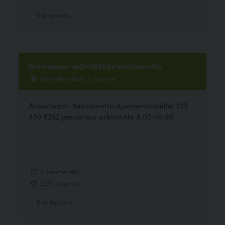
Koirapuisto
Nurmeksen eläinlääkärivastaanotto
Nurmeksenkatu 11, Nurmes
Aukioloajat: Vastaanotto ajanvarauksella: 013
330 8252 janvaraus arkisin klo 8.00-10.00
2 kommenttia
3.00, 2 ääntä
Eläinlääkäri