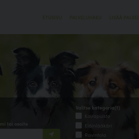
ETUSIVU
PALVELUHAKU
LISÄÄ PALVE
Valitse kategoria(t)
Koirapuisto
mi tai osoite
Eläinlääkäri
Ravintola