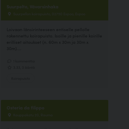
Suurpelto, Vävarsinhaka
Suurpellon koirapuisto, 02750 Espoo, Espoo
Loivaan länsirinteeseen entiselle pellolle
rakennettu koirapuisto. Isoille ja pienille koirille
erilliset aitaukset (n. 60m x 30m ja 30m x
30m)....
1 kommenttia
3.33, 3 ääntä
Koirapuisto
Osteria da filippo
Kauppakatu 20, Rauma