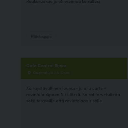
Raakaruokaa ja elinvoimaa koirallesi
Eläinkauppa
Cafe Control Sipoo
Kauppakuja 3 A, Sipoo
Koiraystävällinen lounas- ja a la carte -
ravintola Sipoon Nikkilässä. Koirat tervetulleita
sekä terassille että ravintolaan sisälle.