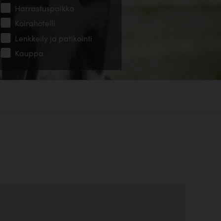
Harrastuspaikka
Koirahotelli
Lenkkeily ja patikointi
Kauppa