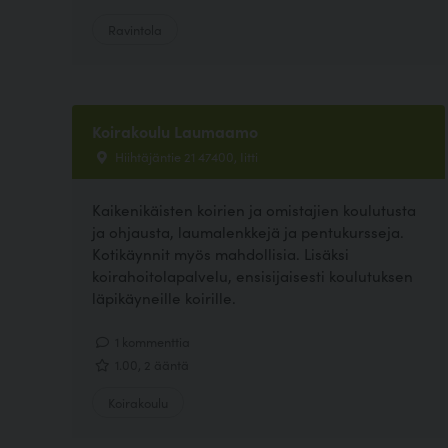
Ravintola
Koirakoulu Laumaamo
Hiihtäjäntie 21 47400, Iitti
Kaikenikäisten koirien ja omistajien koulutusta
ja ohjausta, laumalenkkejä ja pentukursseja.
Kotikäynnit myös mahdollisia. Lisäksi
koirahoitolapalvelu, ensisijaisesti koulutuksen
läpikäyneille koirille.
1 kommenttia
1.00, 2 ääntä
Koirakoulu