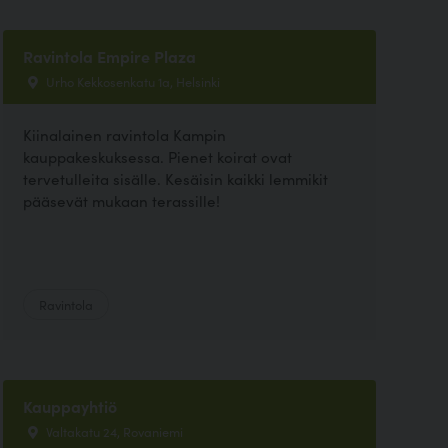
Ravintola Empire Plaza
Urho Kekkosenkatu 1a, Helsinki
Kiinalainen ravintola Kampin
kauppakeskuksessa. Pienet koirat ovat
tervetulleita sisälle. Kesäisin kaikki lemmikit
pääsevät mukaan terassille!
Ravintola
Kauppayhtiö
Valtakatu 24, Rovaniemi