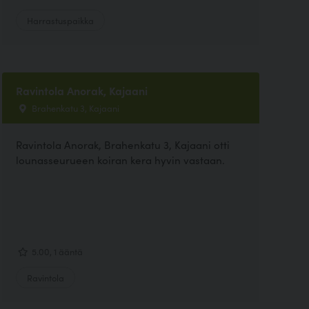
Harrastuspaikka
Ravintola Anorak, Kajaani
Brahenkatu 3, Kajaani
Ravintola Anorak, Brahenkatu 3, Kajaani otti
lounasseurueen koiran kera hyvin vastaan.
5.00, 1 ääntä
Ravintola