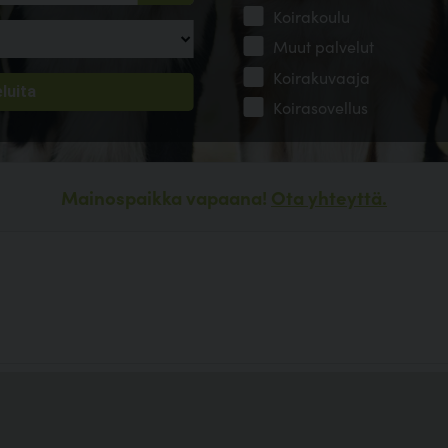
Koirakoulu
Muut palvelut
Koirakuvaaja
Koirasovellus
Mainospaikka vapaana!
Ota yhteyttä.