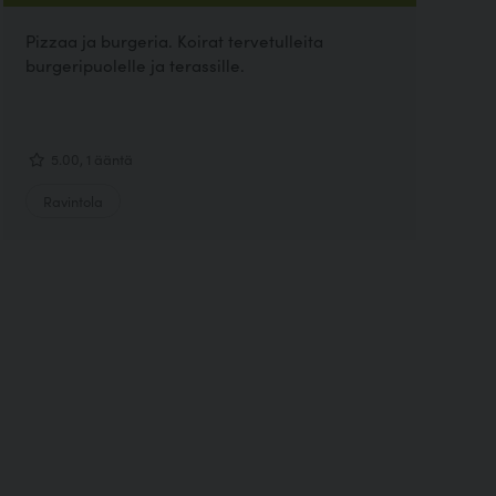
Pizzaa ja burgeria. Koirat tervetulleita
burgeripuolelle ja terassille.
5.00, 1 ääntä
Ravintola