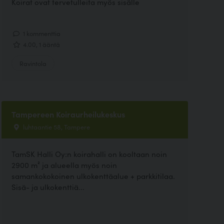
Koirat ovat tervetulleita myös sisälle
1 kommenttia
4.00, 1 ääntä
Ravintola
Tampereen Koiraurheilukeskus
luhtaantie 58, Tampere
TamSK Halli Oy:n koirahalli on kooltaan noin
2900 m² ja alueella myös noin
samankokokoinen ulkokenttäalue + parkkitilaa.
Sisä- ja ulkokenttiä...