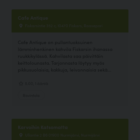
Cafe Antique
Fiskarsintie 352 c, 10470 Fiskars, Raasepori
Cafe Antique on pullantuoksuinen
lämminhenkinen kahvila Fiskarsin ihanassa
ruukkikylässä. Kahvilasta saa päivittäin
keittolounasta. Tarjonnasta löytyy myös
pikkusuolaisia, kakkuja, leivonnaisia sekä...
5.00, 1 ääntä
Ravintola
Karvoihin Katsomatta
Ullantie 2 B6 01900 Nurmijärvi, Nurmijärvi