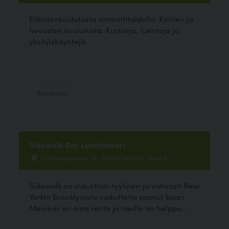
Eläintenkoulutusta ammattitaidolla. Koirien ja
hevosten koulutusta. Kursseja, luentoja ja
yksityiskäyntejä.
Koirakoulu
Sidewalk Bar Lauttasaari
Lauttasaarentie 25 , 00100 Helsinki, Helsinki
Sidewalk on industrial-tyylinen ja vahvasti New
Yorkin Brooklynista vaikutteita saanut baari.
Meininki on aina rento ja meille on helppo...