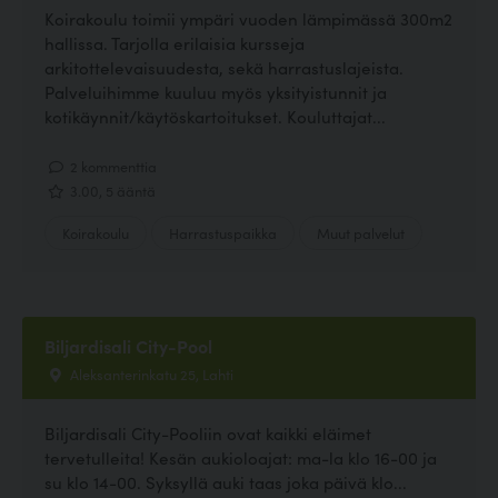
Koirakoulu toimii ympäri vuoden lämpimässä 300m2
hallissa. Tarjolla erilaisia kursseja
arkitottelevaisuudesta, sekä harrastuslajeista.
Palveluihimme kuuluu myös yksityistunnit ja
kotikäynnit/käytöskartoitukset. Kouluttajat...
2 kommenttia
3.00, 5 ääntä
Koirakoulu
Harrastuspaikka
Muut palvelut
Biljardisali City-Pool
Aleksanterinkatu 25, Lahti
Biljardisali City-Pooliin ovat kaikki eläimet
tervetulleita! Kesän aukioloajat: ma-la klo 16-00 ja
su klo 14-00. Syksyllä auki taas joka päivä klo...