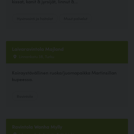
kissat, kanit & jyrsijät, linnut &...
Hyvinvointi ja hoitolat
Muut palvelut
Laivaravintola Majland
Linnankatu 38, Turku
Koiraystävällinen ruoka/juomapaikka Martinsillan
kupeessa.
Ravintola
Ravintola Wanha Mylly
johan sederholmin tie 8, Helsinki