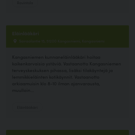
Ravintola
Eläinlääkäri
Sairaalantie 15, 51200 Kangasniemi, Kangasniemi
Kangasniemen kunnaneläinlääkäri hoitaa
kaikenkarvaisia ystäviä. Vastaanotto Kangasniemen
terveyskeskuksen pihassa, lisäksi tilakäyntejä ja
lemmikkieläinten kotikäynnit. Vastaanotto
arkiaamuisin klo 8-10 ilman ajanvarausta,
muulloin...
Eläinlääkäri