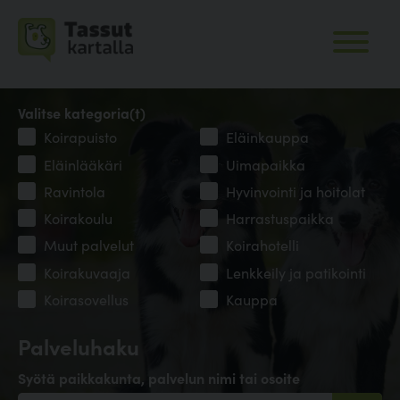
Valitse kategoria(t)
Koirapuisto
Eläinkauppa
Eläinlääkäri
Uimapaikka
Ravintola
Hyvinvointi ja hoitolat
Koirakoulu
Harrastuspaikka
Muut palvelut
Koirahotelli
Koirakuvaaja
Lenkkeily ja patikointi
Koirasovellus
Kauppa
Palveluhaku
Syötä paikkakunta, palvelun nimi tai osoite