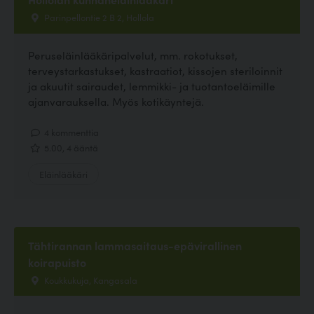
Parinpellontie 2 B 2, Hollola
Peruseläinlääkäripalvelut, mm. rokotukset,
terveystarkastukset, kastraatiot, kissojen steriloinnit
ja akuutit sairaudet, lemmikki- ja tuotantoeläimille
ajanvarauksella. Myös kotikäyntejä.
4 kommenttia
5.00, 4 ääntä
Eläinlääkäri
Tähtirannan lammasaitaus-epävirallinen
koirapuisto
Koukkukuja, Kangasala