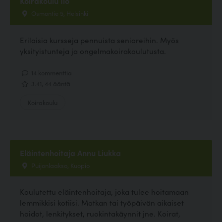
Koirakoulu Ilo
Osmontie 5, Helsinki
Erilaisia kursseja pennuista senioreihin. Myös
yksityistunteja ja ongelmakoirakoulutusta.
14 kommenttia
3.41, 44 ääntä
Koirakoulu
Eläintenhoitaja Annu Liukka
Puijonlaakso, Kuopio
Koulutettu eläintenhoitaja, joka tulee hoitamaan
lemmikkisi kotiisi. Matkan tai työpäivän aikaiset
hoidot, lenkitykset, ruokintakäynnit jne. Koirat,