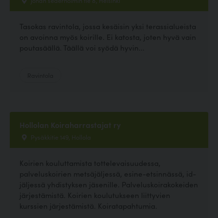
Tasokas ravintola, jossa kesäisin yksi terassialueista
on avoinna myös koirille. Ei katosta, joten hyvä vain
poutasäällä. Täällä voi syödä hyvin...
Ravintola
Hollolan Koiraharrastajat ry
Pysäkkitie 149, Hollola
Koirien kouluttamista tottelevaisuudessa,
palveluskoirien metsäjäljessä, esine-etsinnässä, id-
jäljessä yhdistyksen jäsenille. Palveluskoirakokeiden
järjestämistä. Koirien koulutukseen liittyvien
kurssien järjestämistä. Koiratapahtumia.