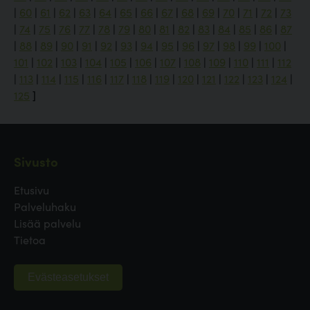
|
60
|
61
|
62
|
63
|
64
|
65
|
66
|
67
|
68
|
69
|
70
|
71
|
72
|
73
|
74
|
75
|
76
|
77
|
78
|
79
|
80
|
81
|
82
|
83
|
84
|
85
|
86
|
87
|
88
|
89
|
90
|
91
|
92
|
93
|
94
|
95
|
96
|
97
|
98
|
99
|
100
|
101
|
102
|
103
|
104
|
105
|
106
|
107
|
108
|
109
|
110
|
111
|
112
|
113
|
114
|
115
|
116
|
117
|
118
|
119
|
120
|
121
|
122
|
123
|
124
|
125
]
Sivusto
Etusivu
Palveluhaku
Lisää palvelu
Tietoa
Evästeasetukset