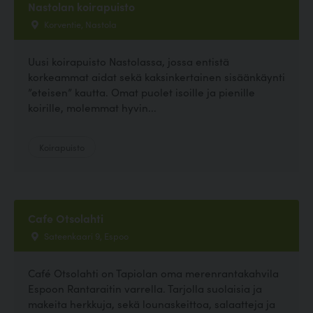
Nastolan koirapuisto
Korventie, Nastola
Uusi koirapuisto Nastolassa, jossa entistä
korkeammat aidat sekä kaksinkertainen sisäänkäynti
”eteisen” kautta. Omat puolet isoille ja pienille
koirille, molemmat hyvin...
Koirapuisto
Cafe Otsolahti
Sateenkaari 9, Espoo
Café Otsolahti on Tapiolan oma merenrantakahvila
Espoon Rantaraitin varrella. Tarjolla suolaisia ja
makeita herkkuja, sekä lounaskeittoa, salaatteja ja