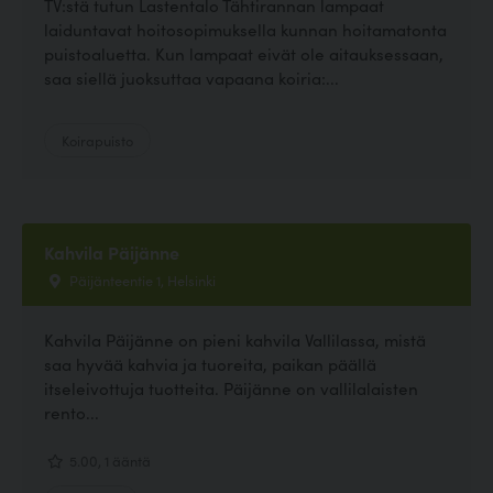
TV:stä tutun Lastentalo Tähtirannan lampaat
laiduntavat hoitosopimuksella kunnan hoitamatonta
puistoaluetta. Kun lampaat eivät ole aitauksessaan,
saa siellä juoksuttaa vapaana koiria:...
Koirapuisto
Kahvila Päijänne
Päijänteentie 1, Helsinki
Kahvila Päijänne on pieni kahvila Vallilassa, mistä
saa hyvää kahvia ja tuoreita, paikan päällä
itseleivottuja tuotteita. Päijänne on vallilalaisten
rento...
5.00, 1 ääntä