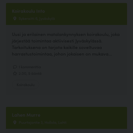
Koirakoulu Into
Sykeraitti 6, Jyväskylä
Uusi ja erilainen matalankynnyksen koirakoulu, joka
järjestää toimintaa aktiivisesti Jyväskylässä.
Tarkoituksena on tarjota kaikille soveltuvaa
harrastustoimintaa, johon jokaisen on mukava...
1 kommenttia
2.00, 5 ääntä
Koirakoulu
Lahen Murre
Puurtajantie 3, Hollola, Lahti