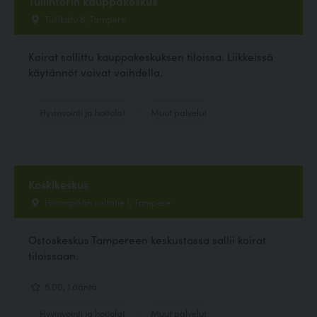
Tullintorin kauppakeskus
Tullikatu 6, Tampere
Koirat sallittu kauppakeskuksen tiloissa. Liikkeissä
käytännöt voivat vaihdella.
Hyvinvointi ja hoitolat
Muut palvelut
Koskikeskus
Hatanpään valtatie 1, Tampere
Ostoskeskus Tampereen keskustassa sallii koirat
tiloissaan.
5.00, 1 ääntä
Hyvinvointi ja hoitolat
Muut palvelut