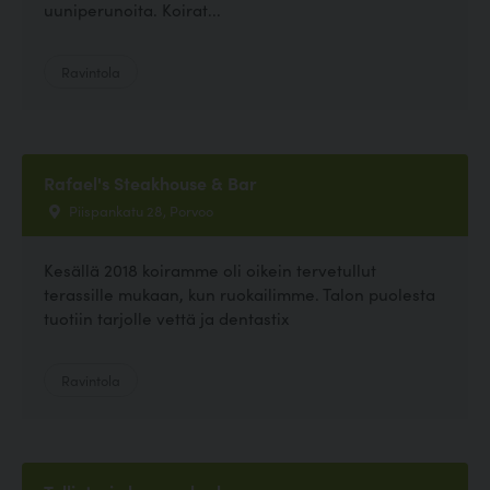
uuniperunoita. Koirat...
Ravintola
Rafael's Steakhouse & Bar
Piispankatu 28, Porvoo
Kesällä 2018 koiramme oli oikein tervetullut
terassille mukaan, kun ruokailimme. Talon puolesta
tuotiin tarjolle vettä ja dentastix
Ravintola