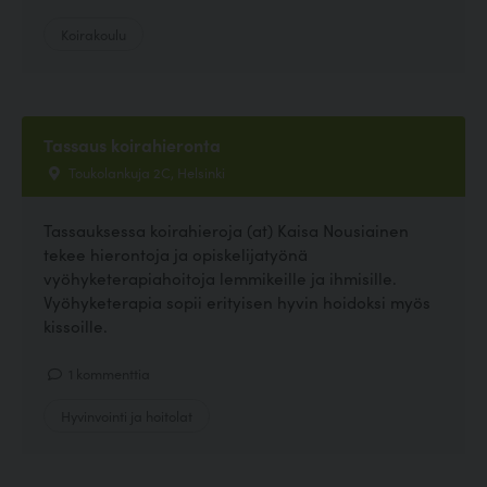
Koirakoulu
Tassaus koirahieronta
Toukolankuja 2C, Helsinki
Tassauksessa koirahieroja (at) Kaisa Nousiainen
tekee hierontoja ja opiskelijatyönä
vyöhyketerapiahoitoja lemmikeille ja ihmisille.
Vyöhyketerapia sopii erityisen hyvin hoidoksi myös
kissoille.
1 kommenttia
Hyvinvointi ja hoitolat