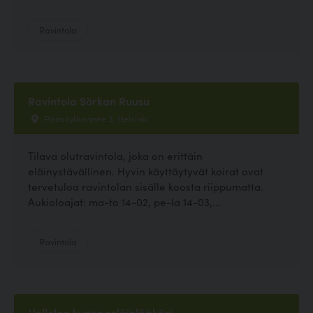
Ravintola
Ravintola Sörkan Ruusu
Pääskylänrinne 3, Helsinki
Tilava olutravintola, joka on erittäin
eläinystävällinen. Hyvin käyttäytyvät koirat ovat
tervetuloa ravintolan sisälle koosta riippumatta.
Aukioloajat: ma-to 14-02, pe-la 14-03,...
Ravintola
Hollolan kunnaneläinlääkäri