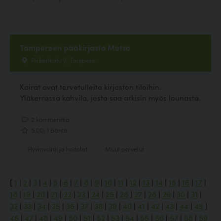
Tampereen pääkirjasto Metso
Pirkankatu 2, Tampere
Koirat ovat tervetulleita kirjaston tiloihin.
Yläkerrassa kahvila, josta saa arkisin myös lounasta.
2 kommenttia
5.00, 1 ääntä
Hyvinvointi ja hoitolat
Muut palvelut
[
1
|
2
|
3
|
4
|
5
|
6
|
7
|
8
|
9
|
10
|
11
|
12
|
13
|
14
|
15
|
16
|
17
|
18
|
19
|
20
|
21
|
22
|
23
|
24
|
25
|
26
|
27
|
28
|
29
|
30
|
31
|
32
|
33
|
34
|
35
|
36
|
37
|
38
|
39
|
40
|
41
|
42
|
43
|
44
|
45
|
46
|
47
|
48
|
49
|
50
|
51
|
52
|
53
|
54
|
55
|
56
|
57
|
58
|
59