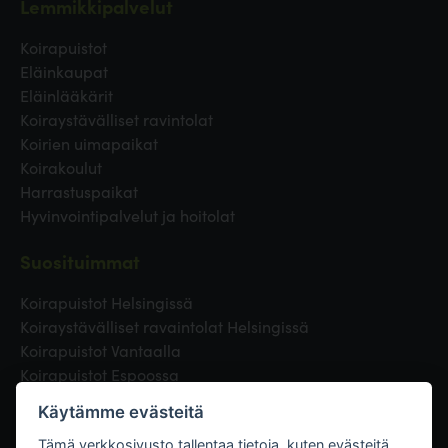
Lemmikkipalvelut
Koirapuistot
Eläinkaupat
Eläinlääkärit
Koiraystävälliset ravintolat
Koirien uimapaikat
Koirakoulut
Harrastuspaikat
Hyvinvointipalvelut ja hoitolat
Suosituimmat
Koirapuistot Helsingissä
Koiraystävälliset ravaintolat Helsingissä
Koirapuistot Vantaalla
Koirapuistot Espoossa
Koirapuistot Turussa
Käytämme evästeitä
Eläinlääkäri Helsingissä
Koirapuistot Tampereella
Tämä verkkosivusto tallentaa tietoja, kuten evästeitä,