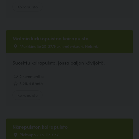
Koirapuisto
Malmin kirkkopuiston koirapuisto
Markkinatie 25-27/Pukinmäenkaari, Helsinki
Suosittu koirapuisto, jossa paljon kävijöitä.
2 kommenttia
3.25, 4 ääntä
Koirapuisto
Närepuiston koirapuisto
Pieksupolku 5, Helsinki