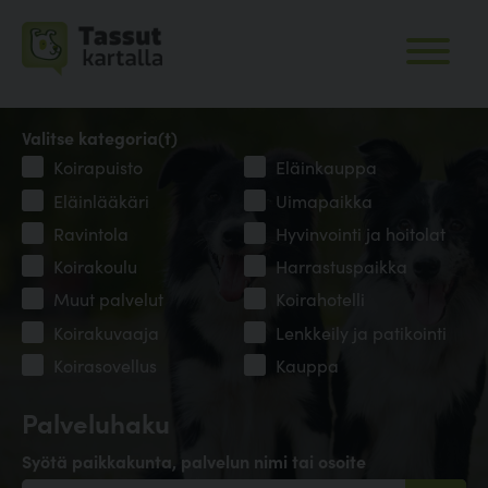
Valitse kategoria(t)
Koirapuisto
Eläinkauppa
Eläinlääkäri
Uimapaikka
Ravintola
Hyvinvointi ja hoitolat
Koirakoulu
Harrastuspaikka
Muut palvelut
Koirahotelli
Koirakuvaaja
Lenkkeily ja patikointi
Koirasovellus
Kauppa
Palveluhaku
Syötä paikkakunta, palvelun nimi tai osoite