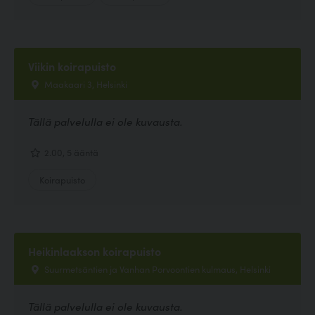
Viikin koirapuisto
Maakaari 3, Helsinki
Tällä palvelulla ei ole kuvausta.
2.00, 5 ääntä
Koirapuisto
Heikinlaakson koirapuisto
Suurmetsäntien ja Vanhan Porvoontien kulmaus, Helsinki
Tällä palvelulla ei ole kuvausta.