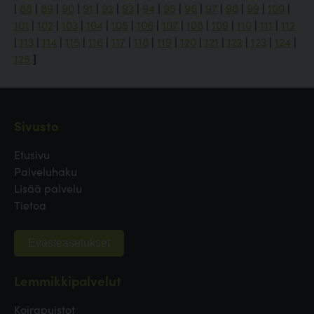
|
88
|
89
|
90
|
91
|
92
|
93
|
94
|
95
|
96
|
97
|
98
|
99
|
100
|
101
|
102
|
103
|
104
|
105
|
106
|
107
|
108
|
109
|
110
|
111
|
112
|
113
|
114
|
115
|
116
|
117
|
118
|
119
|
120
|
121
|
122
|
123
|
124
|
125
]
Sivusto
Etusivu
Palveluhaku
Lisää palvelu
Tietoa
Evästeasetukset
Lemmikkipalvelut
Koirapuistot