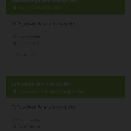
Maasälvänpuiston koirapuisto
Maasälväntie 14, Helsinki
Tällä palvelulla ei ole kuvausta.
1 kommenttia
3.50, 2 ääntä
Koirapuisto
Leivosenpuiston koirapuisto
Leivosenkuja 4/Tapaninkyläntie, Helsinki
Tällä palvelulla ei ole kuvausta.
1 kommenttia
4.00, 1 ääntä