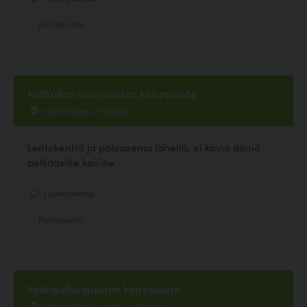
Koirapuisto
Fallkullan aluepuiston koirapuisto
Malminkaari, Helsinki
Lentokenttä ja paloasema lähellä, ei kovia ääniä
pelkääville koirille.
1 kommenttia
Koirapuisto
Vaskipellonpuiston koirapuisto
Henrik Forsiuksentie 31, Helsinki