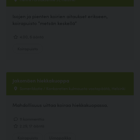
Isojen ja pienten koirien aitaukset erikseen,
koirapuisto "metsän keskellä"
4.00, 6 ääntä
Koirapuisto
Jakomäen hiekkakuoppa
Somerikkotie / Kankaretien kulmausta vastapäätä, Helsinki
Mahdollisuus uittaa koiraa hiekkakuopassa.
11 kommenttia
2.29, 17 ääntä
Koirapuisto
Uimapaikka