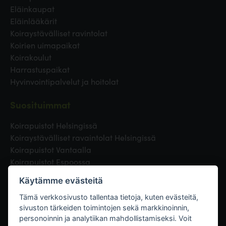
Eläinkaupat
Eläinlääkärit
Koiraystävälliset ravintolat
Koirien uimapaikat
Koirakoulut
Harrastuspaikat
Hyvinvointipalvelut ja hoitolat
Suosituimmat
Koirapuistot Helsingissä
Koiraystävälliset ravaintolat Helsingissä
Koirapuistot Vantaalla
Koirapuistot Espoossa
Koirapuistot Turussa
Käytämme evästeitä
Eläinlääkäri Helsingissä
Koirapuistot Tampereella
Tämä verkkosivusto tallentaa tietoja, kuten evästeitä,
sivuston tärkeiden toimintojen sekä markkinoinnin,
personoinnin ja analytiikan mahdollistamiseksi. Voit
Linkit