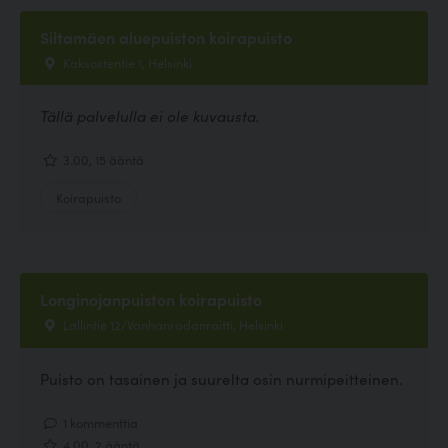
Siltamäen aluepuiston koirapuisto
Kaksostentie 1, Helsinki
Tällä palvelulla ei ole kuvausta.
3.00, 15 ääntä
Koirapuisto
Longinojanpuiston koirapuisto
Lallintie 12/Vanhanradanraitti, Helsinki
Puisto on tasainen ja suurelta osin nurmipeitteinen.
1 kommenttia
4.00, 2 ääntä