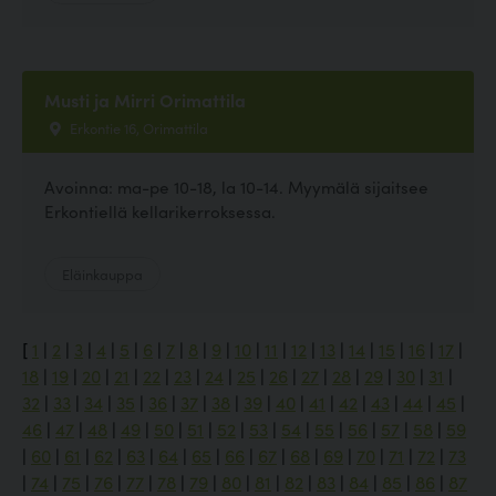
Musti ja Mirri Orimattila
Erkontie 16, Orimattila
Avoinna: ma-pe 10-18, la 10-14. Myymälä sijaitsee
Erkontiellä kellarikerroksessa.
Eläinkauppa
[
1
|
2
|
3
|
4
|
5
|
6
|
7
|
8
|
9
|
10
|
11
|
12
|
13
|
14
|
15
|
16
|
17
|
18
|
19
|
20
|
21
|
22
|
23
|
24
|
25
|
26
|
27
|
28
|
29
|
30
|
31
|
32
|
33
|
34
|
35
|
36
|
37
|
38
|
39
|
40
|
41
|
42
|
43
|
44
|
45
|
46
|
47
|
48
|
49
|
50
|
51
|
52
|
53
|
54
|
55
|
56
|
57
|
58
|
59
|
60
|
61
|
62
|
63
|
64
|
65
|
66
|
67
|
68
|
69
|
70
|
71
|
72
|
73
|
74
|
75
|
76
|
77
|
78
|
79
|
80
|
81
|
82
|
83
|
84
|
85
|
86
|
87