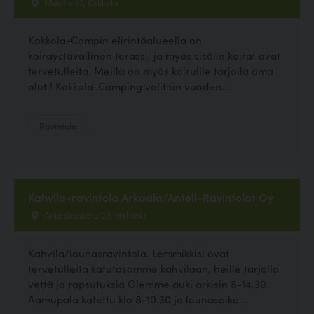
Meritie 10, Kokkola
Kokkola-Campin elirintäalueella on
koiraystävällinen terassi, ja myös sisälle koirat ovat
tervetulleita. Meillä on myös koiruille tarjolla oma
olut ! Kokkola-Camping valittiin vuoden...
Ravintola
Kahvila-ravintola Arkadia/Antell-Ravintolat Oy
Arkadiankatu 23, Helsinki
Kahvila/lounasravintola. Lemmikkisi ovat
tervetulleita katutasomme kahvilaan, heille tarjolla
vettä ja rapsutuksia Olemme auki arkisin 8-14.30.
Aamupala katettu klo 8-10.30 ja lounasaika...