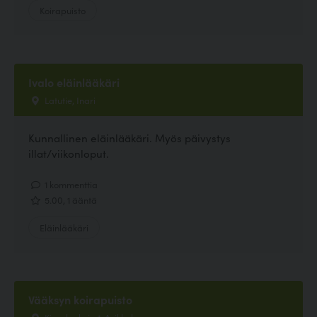
Koirapuisto
Ivalo eläinlääkäri
Latutie, Inari
Kunnallinen eläinlääkäri. Myös päivystys
illat/viikonloput.
1 kommenttia
5.00, 1 ääntä
Eläinlääkäri
Vääksyn koirapuisto
Kissalankuja 1, Asikkala