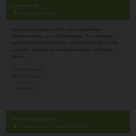
Helppo arki
Matinkyläntie, Espoo
Koirankoulutusta etenkin arjen ongelmien
ratkaisemiseen ja ehkäisemiseen. Perustaitojen
opettamista ja haasteiden selvittämistä pennuille,
nuorille, aikuisille ja vanhoille koirille. Omistaja
oppii...
2 kommenttia
1.00, 3 ääntä
Koirakoulu
Ravintola Maja/talo
Pirkankatu 1 33230 Tampere, Tampere