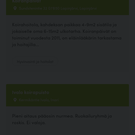
Koiranpäivät
Sundstenintie 32 07850 Lapinjärvi, Lapinjärvi
Koirahoitola, kahdeksan paikkaa 4-9m2 sisätila ja
jokaiselle oma 6-15m2 ulkotarha. Koiranpäivät on
toiminut vuodesta 2011, on eläinlääkärin tarkastama
ja hoitajilla...
Hyvinvointi ja hoitolat
Ivalo koirapuisto
Kermikäntie Ivalo, Inari
Pieni aitaus pääosin nurmea. Ruokailuryhmä ja
roskis. Ei valoja.