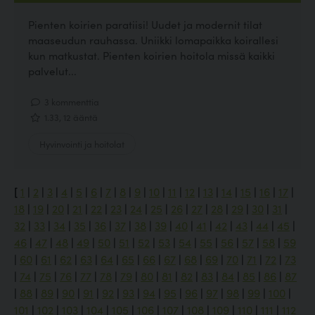
Pienten koirien paratiisi! Uudet ja modernit tilat
maaseudun rauhassa. Uniikki lomapaikka koirallesi
kun matkustat. Pienten koirien hoitola missä kaikki
palvelut...
3 kommenttia
1.33, 12 ääntä
Hyvinvointi ja hoitolat
[
1
|
2
|
3
|
4
|
5
|
6
|
7
|
8
|
9
|
10
|
11
|
12
|
13
|
14
|
15
|
16
|
17
|
18
|
19
|
20
|
21
|
22
|
23
|
24
|
25
|
26
|
27
|
28
|
29
|
30
|
31
|
32
|
33
|
34
|
35
|
36
|
37
|
38
|
39
|
40
|
41
|
42
|
43
|
44
|
45
|
46
|
47
|
48
|
49
|
50
|
51
|
52
|
53
|
54
|
55
|
56
|
57
|
58
|
59
|
60
|
61
|
62
|
63
|
64
|
65
|
66
|
67
|
68
|
69
|
70
|
71
|
72
|
73
|
74
|
75
|
76
|
77
|
78
|
79
|
80
|
81
|
82
|
83
|
84
|
85
|
86
|
87
|
88
|
89
|
90
|
91
|
92
|
93
|
94
|
95
|
96
|
97
|
98
|
99
|
100
|
101
|
102
|
103
|
104
|
105
|
106
|
107
|
108
|
109
|
110
|
111
|
112