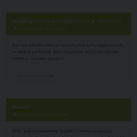
Mesijengi koirien perhepäivähoito ja -lomahoito
Itätuulenkuja 7 A 10, Espoo
Koirien päivähoitoa ja lomahoitoa kotiympäristössä
ja osana perhettä. Vain muutama koira kerrallaan
mahtuu mukaan jengiin!
Hyvinvointi ja hoitolat
Kuonola
Lauttasaarentie 50, Helsinki
SPA- palveluistamme löydät trimmauspalvelut,