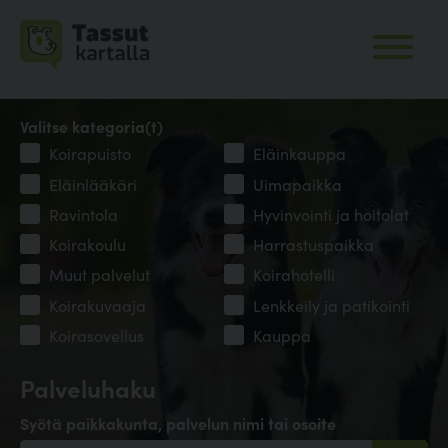
Valitse kategoria(t)
Koirapuisto
Eläinkauppa
Eläinlääkäri
Uimapaikka
Ravintola
Hyvinvointi ja hoitolat
Koirakoulu
Harrastuspaikka
Muut palvelut
Koirahotelli
Koirakuvaaja
Lenkkeily ja patikointi
Koirasovellus
Kauppa
Palveluhaku
Syötä paikkakunta, palvelun nimi tai osoite