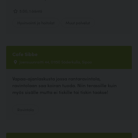
5.00, 1 ääntä
Hyvinvointi ja hoitolat
Muut palvelut
Cafe Sibbe
Joensuunraitti 44, 01150 Söderkulla, Sipoo
Vapaa-ajanlaskusta jossa rantaravintola,
ravintolaan saa koiran tuoda. Niin terassille kuin
myös sisälle mutta ei tiskille tai tiskin taakse!
Ravintola