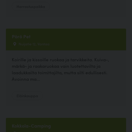
Harrastuspaikka
Pörö Pet
Nuijatie 12, Vantaa
Koirille ja kissoille ruokaa ja tarvikkeita. Kuiva-,
märkä- ja raakaruokaa vain luotettavilta ja
laadukkailta toimittajilta, mutta silti edullisesti.
Avoinna ma...
Eläinkauppa
Kokkola-Camping