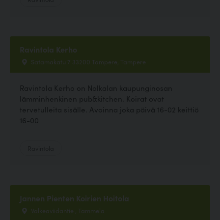
Ravintola Kerho
Satamakatu 7 33200 Tampere, Tampere
Ravintola Kerho on Nalkalan kaupunginosan
lämminhenkinen pub&kitchen. Koirat ovat
tervetulleita sisälle. Avoinna joka päivä 16-02 keittiö
16-00
Ravintola
Jannen Pienten Koirien Hoitola
Valkeaviidantie , Tammela