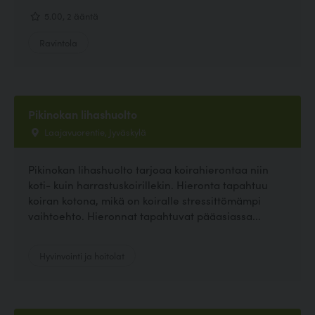
5.00, 2 ääntä
Ravintola
Pikinokan lihashuolto
Laajavuorentie, Jyväskylä
Pikinokan lihashuolto tarjoaa koirahierontaa niin
koti- kuin harrastuskoirillekin. Hieronta tapahtuu
koiran kotona, mikä on koiralle stressittömämpi
vaihtoehto. Hieronnat tapahtuvat pääasiassa...
Hyvinvointi ja hoitolat