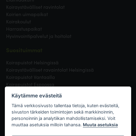
Koiraystävälliset ravintolat
Koirien uimapaikat
Koirakoulut
Harrastuspaikat
Hyvinvointipalvelut ja hoitolat
Suosituimmat
Koirapuistot Helsingissä
Koiraystävälliset ravaintolat Helsingissä
Koirapuistot Vantaalla
Koirapuistot Espoossa
Koirapuistot Turussa
Käytämme evästeitä
Eläinlääkäri Helsingissä
Koirapuistot Tampereella
Tämä verkkosivusto tallentaa tietoja, kuten evästeitä,
sivuston tärkeiden toimintojen sekä markkinoinnin,
personoinnin ja analytiikan mahdollistamiseksi. Voit
Linkit
muuttaa asetuksia milloin tahansa.
Muuta asetuksia