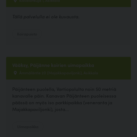
Tällä palvelulla ei ole kuvausta.
Koirapuisto
Vääksy, Päijänne koirien uimapaikka
Ämmäläntie 20 (Majakkapaviljonki), Asikkala
Päijänteen puolella, Vartiopolulta noin 50 metriä
kanavalle päin. Kanavan Päijänteen puoleisessa
päässä on myös iso parkkipaikka (veneranta ja
Majakkapaviljonki), josta...
Uimapaikka