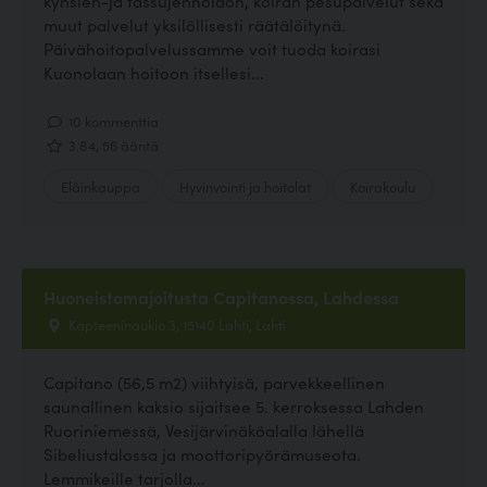
kynsien-ja tassujenhoidon, koiran pesupalvelut sekä
muut palvelut yksilöllisesti räätälöitynä.
Päivähoitopalvelussamme voit tuoda koirasi
Kuonolaan hoitoon itsellesi...
10 kommenttia
3.84, 56 ääntä
Eläinkauppa
Hyvinvointi ja hoitolat
Koirakoulu
Huoneistomajoitusta Capitanossa, Lahdessa
Kapteeninaukio 3, 15140 Lahti, Lahti
Capitano (56,5 m2) viihtyisä, parvekkeellinen
saunallinen kaksio sijaitsee 5. kerroksessa Lahden
Ruoriniemessä, Vesijärvinäköalalla lähellä
Sibeliustalossa ja moottoripyörämuseota.
Lemmikeille tarjolla...