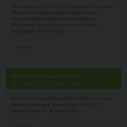
Nautiskeluravintola Maja/Talo palvelee sinua aivan
Pyynikintorin läheisyydessä reippaan viiden
minuutin kävelymatkan päässä Tampereen
keskustasta. Koirat ovat tervetulleita sisälle.
Aukioloajat: Ma-Ti Closed...
Ravintola
Kasvisravintola Gopal, Tammela
Ilmarinkatu 16 33500 Tampere, Tampere
Koirat ovat tervetulleita sisälle. Gopalissa on myös
terassi. Aukioloajat: lounas arkisin klo 11 - 17
lauantaisin klo 12 - 16 su klo 12.00 -...
Ravintola