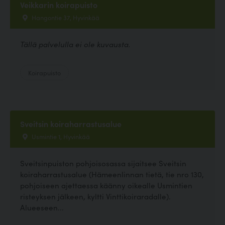
Veikkarin koirapuisto
Hangontie 37, Hyvinkää
Tällä palvelulla ei ole kuvausta.
Koirapuisto
Sveitsin koiraharrastusalue
Usmintie 1, Hyvinkää
Sveitsinpuiston pohjoisosassa sijaitsee Sveitsin
koiraharrastusalue (Hämeenlinnan tietä, tie nro 130,
pohjoiseen ajettaessa käänny oikealle Usmintien
risteyksen jälkeen, kyltti Vinttikoiraradalle).
Alueeseen...