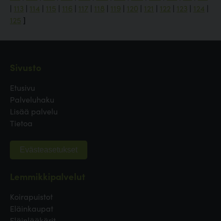
|
113
|
114
|
115
|
116
|
117
|
118
|
119
|
120
|
121
|
122
|
123
|
124
|
125
]
Sivusto
Etusivu
Palveluhaku
Lisää palvelu
Tietoa
Evästeasetukset
Lemmikkipalvelut
Koirapuistot
Eläinkaupat
Eläinlääkärit