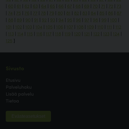
|
60
|
61
|
62
|
63
|
64
|
65
|
66
|
67
|
68
|
69
|
70
|
71
|
72
|
73
|
74
|
75
|
76
|
77
|
78
|
79
|
80
|
81
|
82
|
83
|
84
|
85
|
86
|
87
|
88
|
89
|
90
|
91
|
92
|
93
|
94
|
95
|
96
|
97
|
98
|
99
|
100
|
101
|
102
|
103
|
104
|
105
|
106
|
107
|
108
|
109
|
110
|
111
|
112
|
113
|
114
|
115
|
116
|
117
|
118
|
119
|
120
|
121
|
122
|
123
|
124
|
125
]
Sivusto
Etusivu
Palveluhaku
Lisää palvelu
Tietoa
Evästeasetukset