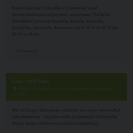
Kaikki Elämäsi Ystävälle <3 Lemmikit ovat
tervetulleita palvelijoineen asioimaan Putiikilla.
Tarvikkeet ja ruoat kissoille, koirille, kaneille,
jyrsijöille, hevosille. Avoinna: ma 11-17 ti-to 12-17 pe
10-17 la 10-14...
Eläinkauppa
Ciao! Caffe Espa
Pohjois-Esplanadi 29, Galleria Esplanadin katutasossa,
Helsinki
We <3 Dogs! Karvainen ystäväsi on myös tervetullut
kahvilaamme - tarjolla vettä ja keksejä! Omistajille
löytyy laaja valikoima suolaisia täytettyjä...