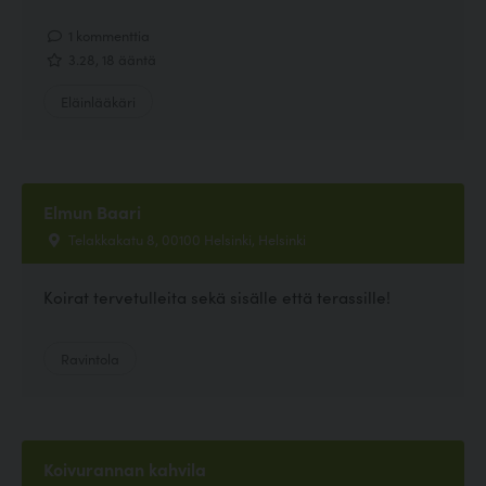
1 kommenttia
3.28, 18 ääntä
Eläinlääkäri
Elmun Baari
Telakkakatu 8, 00100 Helsinki, Helsinki
Koirat tervetulleita sekä sisälle että terassille!
Ravintola
Koivurannan kahvila