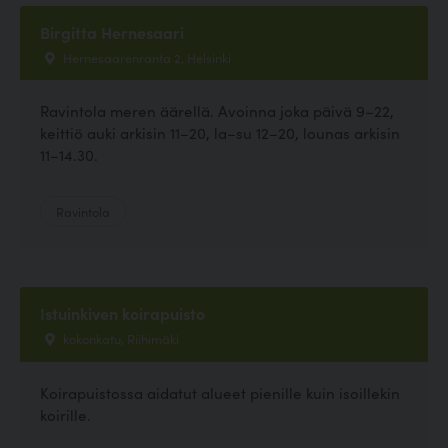
Birgitta Hernesaari
Hernesaarenranta 2, Helsinki
Ravintola meren äärellä. Avoinna joka päivä 9–22,
keittiö auki arkisin 11–20, la–su 12–20, lounas arkisin
11–14.30.
Ravintola
Istuinkiven koirapuisto
kokonkatu, Riihimäki
Koirapuistossa aidatut alueet pienille kuin isoillekin
koirille.