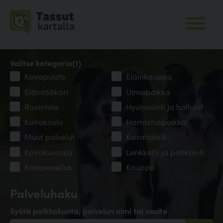
Valitse kategoria(t)
Koirapuisto
Eläinkauppa
Eläinlääkäri
Uimapaikka
Ravintola
Hyvinvointi ja hoitolat
Koirakoulu
Harrastuspaikka
Muut palvelut
Koirahotelli
Koirakuvaaja
Lenkkeily ja patikointi
Koirasovellus
Kauppa
Palveluhaku
Syötä paikkakunta, palvelun nimi tai osoite