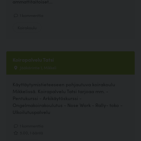
ammattitaitoiset...
1 kommenttia
Koirakoulu
Koirapalvelu Tatsi
Jääkärintie 1, Mikkeli
Käyttäytymistieteeseen pohjautuva koirakoulu
Mikkelissä. Koirapalvelu Tatsi tarjoaa mm. -
Pentukurssi - Arkikäytöskurssi -
Ongelmakoirakoulutus - Nose Work - Rally- toko -
Ulkoilutuspalvelu
1 kommenttia
5.00, 1 ääntä