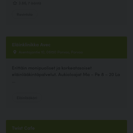
3.86, 7 ääntä
Ravintola
Eläinklinikka Avec
Asentajantie 10, 06150 Porvoo, Porvoo
Erittäin monipuoliset ja korkeatasoiset
eläinlääkintäpalvelut. Aukioloajat Ma – Pe 8 – 20 La
...
Eläinlääkäri
Twist Cafe