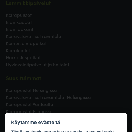
Lemmikkipalvelut
Koirapuistot
Eläinkaupat
Eläinlääkärit
Koiraystävälliset ravintolat
Koirien uimapaikat
Koirakoulut
Harrastuspaikat
Hyvinvointipalvelut ja hoitolat
Suosituimmat
Koirapuistot Helsingissä
Koiraystävälliset ravaintolat Helsingissä
Koirapuistot Vantaalla
Koirapuistot Espoossa
Koirapuistot Turussa
Käytämme evästeitä
Eläinlääkäri Helsingissä
Tämä verkkosivusto tallentaa tietoja, kuten evästeitä,