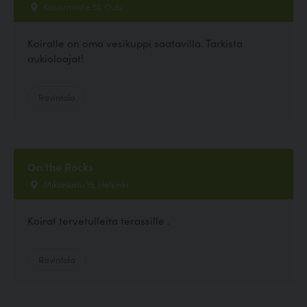
Kasarmintie 51, Oulu
Koiralle on oma vesikuppi saatavilla. Tarkista
aukioloajat!
Ravintola
On the Rocks
Mikonkatu 15, Helsinki
Koirat tervetulleita terassille .
Ravintola