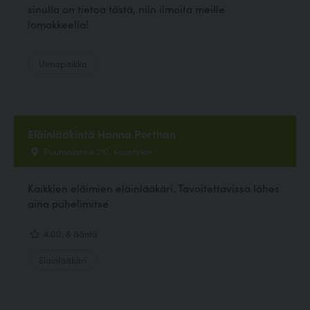
sinulla on tietoa tästä, niin ilmoita meille
lomakkeella!
Uimapaikka
Eläinlääkintä Hanna Porthan
Puumalantie 210, Kaustinen
Kaikkien eläimien eläinlääkäri. Tavoitettavissa lähes
aina puhelimitse
4.00, 8 ääntä
Eläinlääkäri