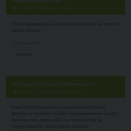
Public House Selvä Pyy
Tuntiritie 16, Äkäslompolo, Kolari
Pubi/ruokapaikka, iso terassi ja sisällekin voi mennä
koiran kanssa
1 kommenttia
Ravintola
Easy Dog koirakoulu & käytösneuvonta
Ouluntie 31 C 84100 Ylivieska, Ylivieska
Easy Dog tarjoaa paljon uusia kursseja kaiken
ikäisille ja tasoisille koirille! Tarjonnastamme löydät
kursseja mm. kotikoirille, harrastuskoirille ja
ongelmakoirille. Kouluttajina toimivat