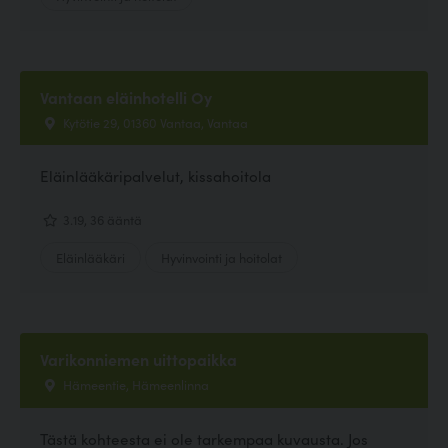
Vantaan eläinhotelli Oy
Kytötie 29, 01360 Vantaa, Vantaa
Eläinlääkäripalvelut, kissahoitola
3.19, 36 ääntä
Eläinlääkäri
Hyvinvointi ja hoitolat
Varikonniemen uittopaikka
Hämeentie, Hämeenlinna
Tästä kohteesta ei ole tarkempaa kuvausta. Jos