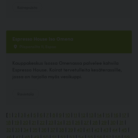
Koirapuisto
Espresso House Iso Omena
Piispansilta 11, Espoo
Kauppakeskus Isossa Omenassa palvelee kahvila
Espresso House. Koirat tervetulleita kesäterassille,
jossa on tarjolla myös vesikuppi.
Ravintola
[
1
|
2
|
3
|
4
|
5
|
6
|
7
|
8
|
9
|
10
|
11
|
12
|
13
|
14
|
15
|
16
|
17
|
18
|
19
|
20
|
21
|
22
|
23
|
24
|
25
|
26
|
27
|
28
|
29
|
30
|
31
|
32
|
33
|
34
|
35
|
36
|
37
|
38
|
39
|
40
|
41
|
42
|
43
|
44
|
45
|
46
|
47
|
48
|
49
|
50
|
51
|
52
|
53
|
54
|
55
|
56
|
57
|
58
|
59