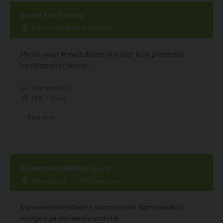
Santa Fen Terassi
Aleksanterinkatu 15 , Helsinki
Meille ovat tervetulleita niin isot kuin pienetkin
hyvätapaiset koirat!
1 kommenttia
1.00, 1 ääntä
Ravintola
Kunnaneläinlääkäri Juva
Raviradantie 7 51900 Juva, Juva
Kunnaneläinlääkärin vastaanotto Vastaanotolla
röntgen ja verianalysaatorit