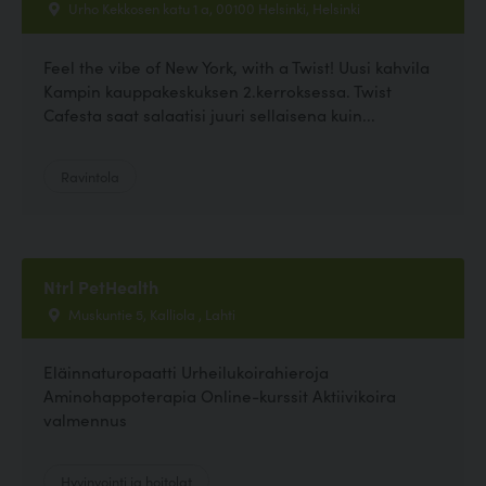
Urho Kekkosen katu 1 a, 00100 Helsinki, Helsinki
Feel the vibe of New York, with a Twist! Uusi kahvila
Kampin kauppakeskuksen 2.kerroksessa. Twist
Cafesta saat salaatisi juuri sellaisena kuin...
Ravintola
Ntrl PetHealth
Muskuntie 5, Kalliola , Lahti
Eläinnaturopaatti Urheilukoirahieroja
Aminohappoterapia Online-kurssit Aktiivikoira
valmennus
Hyvinvointi ja hoitolat