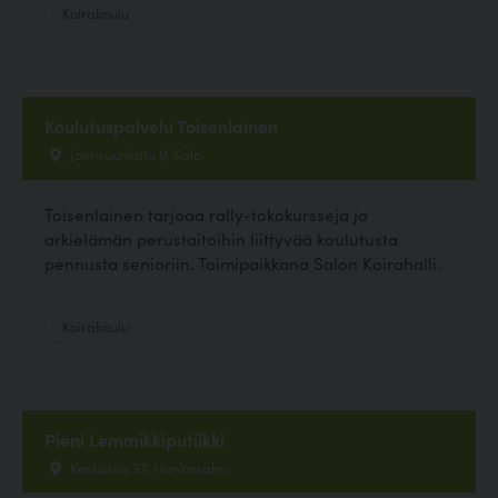
Koirakoulu
Koulutuspalvelu Toisenlainen
Joensuunkatu 9, Salo
Toisenlainen tarjoaa rally-tokokursseja ja
arkielämän perustaitoihin liittyvää koulutusta
pennusta senioriin. Toimipaikkana Salon Koirahalli.
Koirakoulu
Pieni Lemmikkiputiikki
Keskustie 37, Hankasalmi