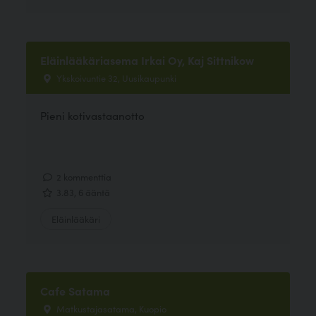
Eläinlääkäriasema Irkai Oy, Kaj Sittnikow
Ykskoivuntie 32, Uusikaupunki
Pieni kotivastaanotto
2 kommenttia
3.83, 6 ääntä
Eläinlääkäri
Cafe Satama
Matkustajasatama, Kuopio