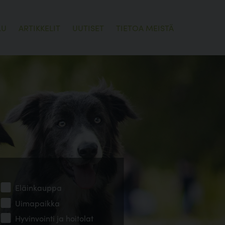
LU
ARTIKKELIT
UUTISET
TIETOA MEISTÄ
Eläinkauppa
Uimapaikka
Hyvinvointi ja hoitolat