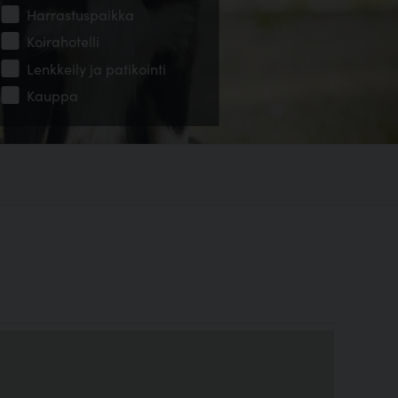
Harrastuspaikka
Koirahotelli
Lenkkeily ja patikointi
Kauppa