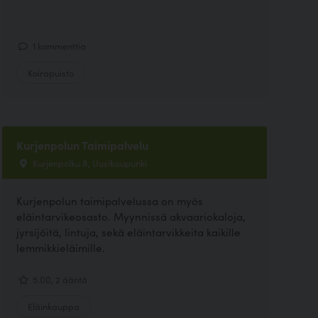
1 kommenttia
Koirapuisto
Kurjenpolun Taimipalvelu
Kurjenpolku 8, Uusikaupunki
Kurjenpolun taimipalvelussa on myös
eläintarvikeosasto. Myynnissä akvaariokaloja,
jyrsijöitä, lintuja, sekä eläintarvikkeita kaikille
lemmikkieläimille.
5.00, 2 ääntä
Eläinkauppa