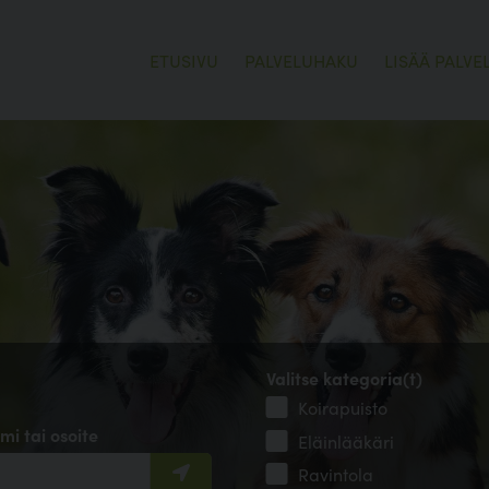
ETUSIVU
PALVELUHAKU
LISÄÄ PALVE
Valitse kategoria(t)
Koirapuisto
mi tai osoite
Eläinlääkäri
Ravintola