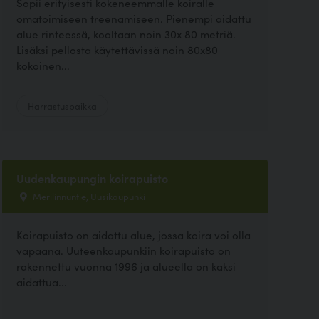
Sopii erityisesti kokeneemmalle koiralle
omatoimiseen treenamiseen. Pienempi aidattu
alue rinteessä, kooltaan noin 30x 80 metriä.
Lisäksi pellosta käytettävissä noin 80x80
kokoinen...
Harrastuspaikka
Uudenkaupungin koirapuisto
Merilinnuntie, Uusikaupunki
Koirapuisto on aidattu alue, jossa koira voi olla
vapaana. Uuteenkaupunkiin koirapuisto on
rakennettu vuonna 1996 ja alueella on kaksi
aidattua...