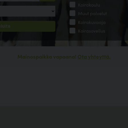
Koirakoulu
Muut palvelut
Koirakuvaaja
Koirasovellus
Mainospaikka vapaana!
Ota yhteyttä.