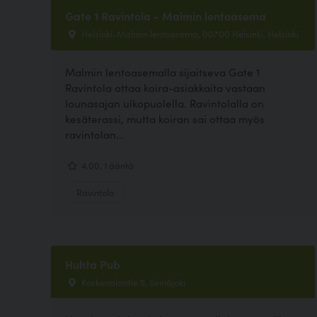
Gate 1 Ravintola - Malmin lentoasema
Helsinki-Malmin lentoasema, 00700 Helsinki, Helsinki
Malmin lentoasemalla sijaitseva Gate 1
Ravintola ottaa koira-asiakkaita vastaan
lounasajan ulkopuolella. Ravintolalla on
kesäterassi, mutta koiran sai ottaa myös
ravintolan...
4.00, 1 ääntä
Ravintola
Huhta Pub
Koskenalantie 5, Seinäjoki