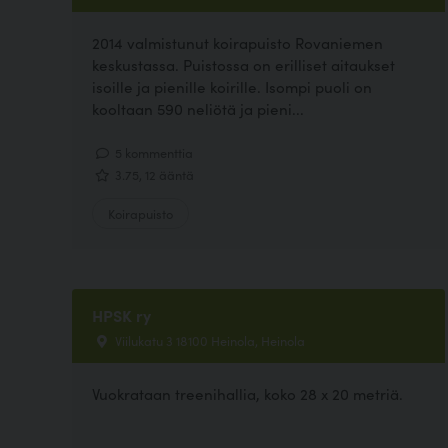
2014 valmistunut koirapuisto Rovaniemen
keskustassa. Puistossa on erilliset aitaukset
isoille ja pienille koirille. Isompi puoli on
kooltaan 590 neliötä ja pieni...
5 kommenttia
3.75, 12 ääntä
Koirapuisto
HPSK ry
Viilukatu 3 18100 Heinola, Heinola
Vuokrataan treenihallia, koko 28 x 20 metriä.