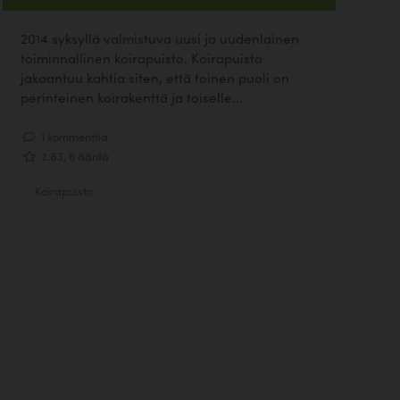
2014 syksyllä valmistuva uusi ja uudenlainen
toiminnallinen koirapuisto. Koirapuisto
jakaantuu kahtia siten, että toinen puoli on
perinteinen koirakenttä ja toiselle...
1 kommenttia
2.83, 6 ääntä
Koirapuisto