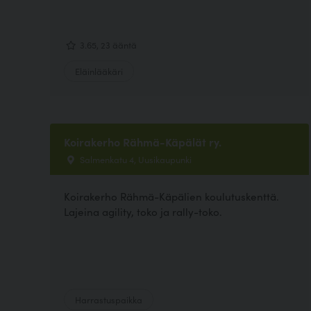
3.65, 23 ääntä
Eläinlääkäri
Koirakerho Rähmä-Käpälät ry.
Salmenkatu 4, Uusikaupunki
Koirakerho Rähmä-Käpälien koulutuskenttä.
Lajeina agility, toko ja rally-toko.
Harrastuspaikka