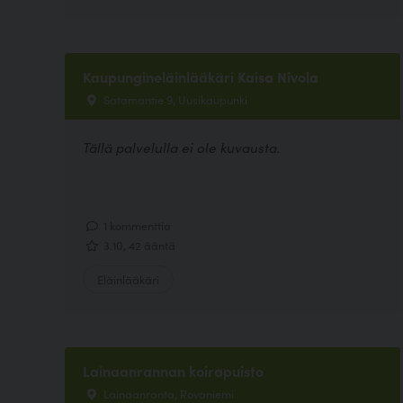
Kaupungineläinlääkäri Kaisa Nivola
Satamantie 9, Uusikaupunki
Tällä palvelulla ei ole kuvausta.
1 kommenttia
3.10, 42 ääntä
Eläinlääkäri
Lainaanrannan koirapuisto
Lainaanranta, Rovaniemi