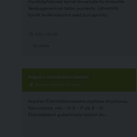
Hyväkäytöksiset koirat tervetulleita terassille.
Vesikuppiserviisi talon puolesta. Lähistöllä
hyvät lenkkimaastot sekä koirapuisto.
5.00, 1 ääntä
Ravintola
Anjalan eläinlääkäriasema
Ruokosuontie 3 a, Kouvola
Anjalan Eläinlääkäriasema sijaitsee Anjalassa,
Kouvolassa. ma – to 8 - 17 pe 8 - 15
Eläinlääkärin puhelinaika arkisin klo...