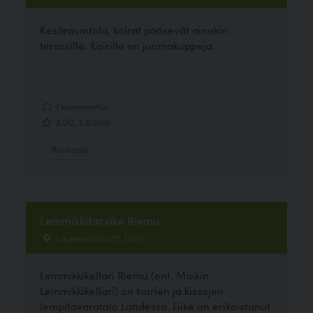
Kesäravintola, koirat pääsevät ainakin
terassille. Koirille on juomakuppeja.
1 kommenttia
3.00, 2 ääntä
Ravintola
Lemmikkitarvike Riemu
Launeenkatu 70, Lahti
Lemmikkikellari Riemu (ent. Maikin
Lemmikkikellari) on koirien ja kissojen
lempitavaratalo Lahdessa. Liike on erikoistunut