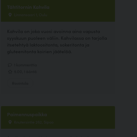
Tähtitornin Kahvila
Linnansaari 1, Oulu
Kahvila on joka vuosi avoinna aina vapusta
syyskuun puoleen väliin. Kahvilassa on tarjolla
itsetehtyä laktoositonta, sokeritonta ja
gluteenitonta koirien jäätelöä.
1 kommenttia
5.00, 1 ääntä
Ravintola
Paimennuspaikka
Knutersintie 262, Sipoo