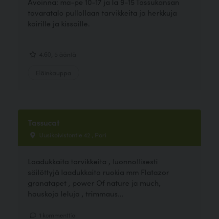
Avoinna: ma-pe 10-17 ja la 9-15 Tassukansan
tavaratalo pullollaan tarvikkeita ja herkkuja
koirille ja kissoille.
4.60, 5 ääntä
Eläinkauppa
Tassucat
Uusikoivistontie 42 , Pori
Laadukkaita tarvikkeita , luonnollisesti
säilöttyjä laadukkaita ruokia mm Flatazor
granatapet , power Of nature ja much,
hauskoja leluja , trimmaus...
1 kommenttia