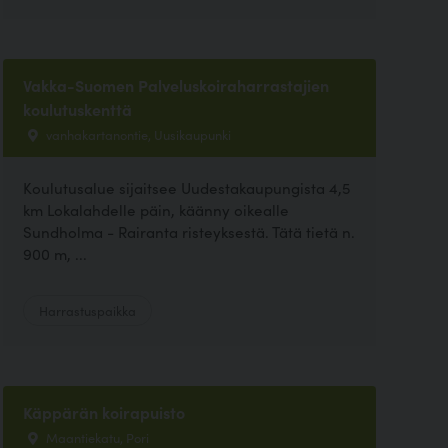
Vakka-Suomen Palveluskoiraharrastajien
koulutuskenttä
vanhakartanontie, Uusikaupunki
Koulutusalue sijaitsee Uudestakaupungista 4,5
km Lokalahdelle päin, käänny oikealle
Sundholma - Rairanta risteyksestä. Tätä tietä n.
900 m, ...
Harrastuspaikka
Käppärän koirapuisto
Maantiekatu, Pori