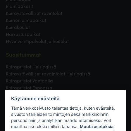
Eläinlääkärit
Koiraystävälliset ravintolat
Koirien uimapaikat
Koirakoulut
Harrastuspaikat
Hyvinvointipalvelut ja hoitolat
Suosituimmat
Koirapuistot Helsingissä
Koiraystävälliset ravaintolat Helsingissä
Koirapuistot Vantaalla
Koirapuistot Espoossa
Koirapuistot Turussa
Käytämme evästeitä
Eläinlääkäri Helsingissä
Koirapuistot Tampereella
Tämä verkkosivusto tallentaa tietoja, kuten evästeitä,
sivuston tärkeiden toimintojen sekä markkinoinnin,
personoinnin ja analytiikan mahdollistamiseksi. Voit
Linkit
muuttaa asetuksia milloin tahansa.
Muuta asetuksia