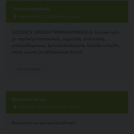
Trimmauspalvelu
Herajoentie 201, 12520 Kormu, Loppi
GOLDIE'S GROOM TRIMMAUSPALVELU. Koirien koti-
ja näyttelytrimmauksia, nypintää, siistimistä,
pohjavillapesua, kynsienleikkausta, kaikille roduille,
myös suuret ja jättikokoiset koirat.
Muut palvelut
Ravintola Brod
Bulevardi 26, 00120 helsinki, Helsinki
Ravintola on koiraystävällinen.