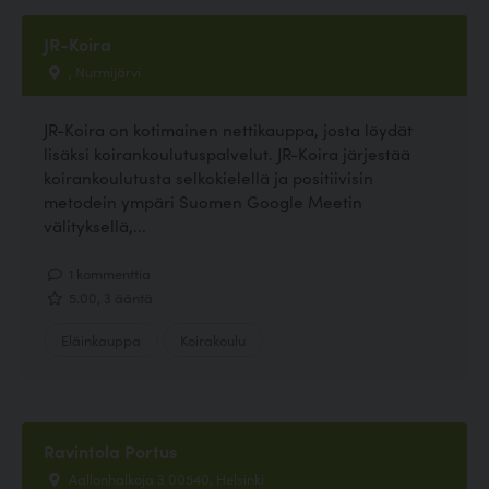
JR-Koira
, Nurmijärvi
JR-Koira on kotimainen nettikauppa, josta löydät
lisäksi koirankoulutuspalvelut. JR-Koira järjestää
koirankoulutusta selkokielellä ja positiivisin
metodein ympäri Suomen Google Meetin
välityksellä,...
1 kommenttia
5.00, 3 ääntä
Eläinkauppa
Koirakoulu
Ravintola Portus
Aallonhalkoja 3 00540, Helsinki