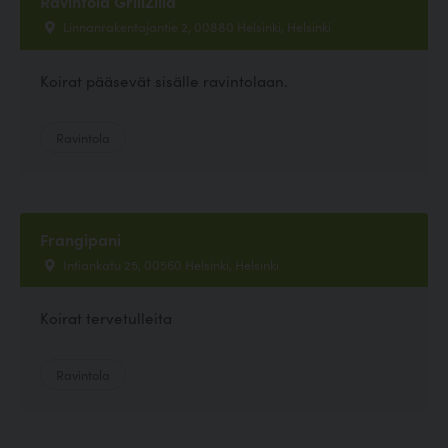
Ravintola GrillZilla
Linnanrakentajantie 2, 00880 Helsinki, Helsinki
Koirat pääsevät sisälle ravintolaan.
Ravintola
Frangipani
Intiankatu 25, 00560 Helsinki, Helsinki
Koirat tervetulleita
Ravintola