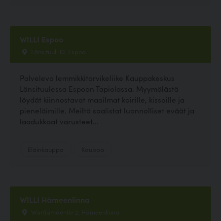
WILLI Espoo
Länsituuli 10, Espoo
Palveleva lemmikkitarvikeliike Kauppakeskus
Länsituulessa Espoon Tapiolassa. Myymälästä
löydät kiinnostavat maailmat koirille, kissoille ja
pieneläimille. Meiltä saalistat luonnolliset eväät ja
laadukkaat varusteet...
Eläinkauppa
Kauppa
WILLI Hämeenlinna
Wartiamäentie 2, Hämeenlinna