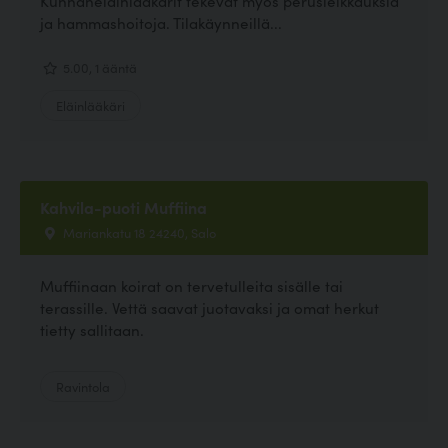
Kunnaneläinlääkärit tekevät myös perusleikkauksia
ja hammashoitoja. Tilakäynneillä...
5.00, 1 ääntä
Eläinlääkäri
Kahvila-puoti Muffiina
Mariankatu 18 24240, Salo
Muffiinaan koirat on tervetulleita sisälle tai
terassille. Vettä saavat juotavaksi ja omat herkut
tietty sallitaan.
Ravintola