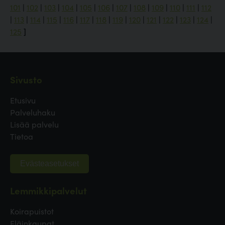
101
|
102
|
103
|
104
|
105
|
106
|
107
|
108
|
109
|
110
|
111
|
112
|
113
|
114
|
115
|
116
|
117
|
118
|
119
|
120
|
121
|
122
|
123
|
124
|
125
]
Sivusto
Etusivu
Palveluhaku
Lisää palvelu
Tietoa
Evästeasetukset
Lemmikkipalvelut
Koirapuistot
Eläinkaupat