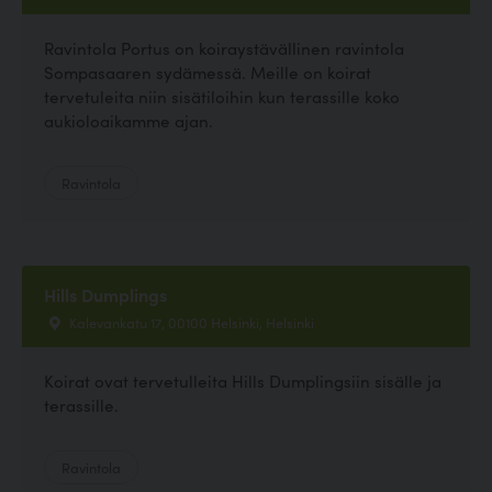
Ravintola Portus on koiraystävällinen ravintola
Sompasaaren sydämessä. Meille on koirat
tervetuleita niin sisätiloihin kun terassille koko
aukioloaikamme ajan.
Ravintola
Hills Dumplings
Kalevankatu 17, 00100 Helsinki, Helsinki
Koirat ovat tervetulleita Hills Dumplingsiin sisälle ja
terassille.
Ravintola