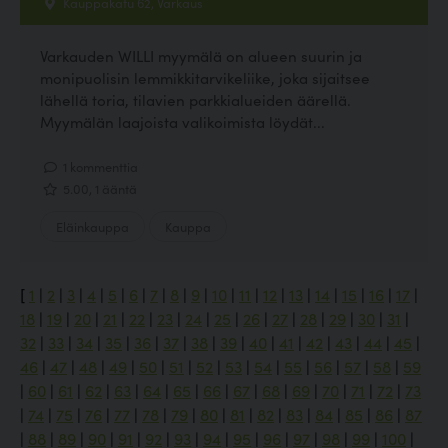
Kauppakatu 62, Varkaus
Varkauden WILLI myymälä on alueen suurin ja
monipuolisin lemmikkitarvikeliike, joka sijaitsee
lähellä toria, tilavien parkkialueiden äärellä.
Myymälän laajoista valikoimista löydät...
1 kommenttia
5.00, 1 ääntä
Eläinkauppa
Kauppa
[
1
|
2
|
3
|
4
|
5
|
6
|
7
|
8
|
9
|
10
|
11
|
12
|
13
|
14
|
15
|
16
|
17
|
18
|
19
|
20
|
21
|
22
|
23
|
24
|
25
|
26
|
27
|
28
|
29
|
30
|
31
|
32
|
33
|
34
|
35
|
36
|
37
|
38
|
39
|
40
|
41
|
42
|
43
|
44
|
45
|
46
|
47
|
48
|
49
|
50
|
51
|
52
|
53
|
54
|
55
|
56
|
57
|
58
|
59
|
60
|
61
|
62
|
63
|
64
|
65
|
66
|
67
|
68
|
69
|
70
|
71
|
72
|
73
|
74
|
75
|
76
|
77
|
78
|
79
|
80
|
81
|
82
|
83
|
84
|
85
|
86
|
87
|
88
|
89
|
90
|
91
|
92
|
93
|
94
|
95
|
96
|
97
|
98
|
99
|
100
|