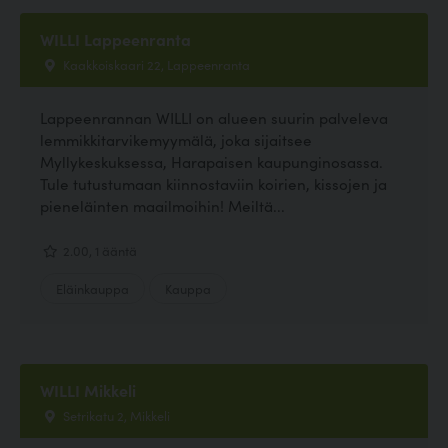
WILLI Lappeenranta
Kaakkoiskaari 22, Lappeenranta
Lappeenrannan WILLI on alueen suurin palveleva
lemmikkitarvikemyymälä, joka sijaitsee
Myllykeskuksessa, Harapaisen kaupunginosassa.
Tule tutustumaan kiinnostaviin koirien, kissojen ja
pieneläinten maailmoihin! Meiltä...
2.00, 1 ääntä
Eläinkauppa
Kauppa
WILLI Mikkeli
Setrikatu 2, Mikkeli