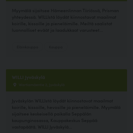
Myymälä sijaitsee Hämeenlinnan Tiiriössä, Prisman
yhteydessä. WILLIstä löydät kiinnostavat maailmat
koirille, kissoille ja pieneläimille. Meiltä saalistat
luonnolliset eväät ja laadukkaat varusteet...
Eläinkauppa
Kauppa
WILLI Jyväskylä
Wartiamäentie 2, Jyväskylä
Jyväskylän WILLIstä löydät kiinnostavat maailmat
koirille, kissoille, hevosille ja pieneläimille. Myymälä
sijaitsee keskeisellä paikalla Seppälän
kaupunginosassa, Kauppakeskus Seppää
vastapäätä. WILLI Jyväskylä...