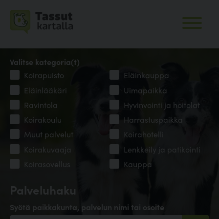
Valitse kategoria(t)
Koirapuisto
Eläinkauppa
Eläinlääkäri
Uimapaikka
Ravintola
Hyvinvointi ja hoitolat
Koirakoulu
Harrastuspaikka
Muut palvelut
Koirahotelli
Koirakuvaaja
Lenkkeily ja patikointi
Koirasovellus
Kauppa
Palveluhaku
Syötä paikkakunta, palvelun nimi tai osoite