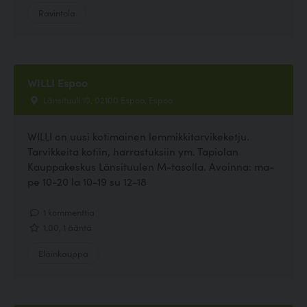
Ravintola
WILLI Espoo
Länsituuli 10, 02100 Espoo, Espoo
WILLI on uusi kotimainen lemmikkitarvikeketju.
Tarvikkeita kotiin, harrastuksiin ym. Tapiolan
Kauppakeskus Länsituulen M-tasolla. Avoinna: ma-
pe 10-20 la 10-19 su 12-18
1 kommenttia
1.00, 1 ääntä
Eläinkauppa