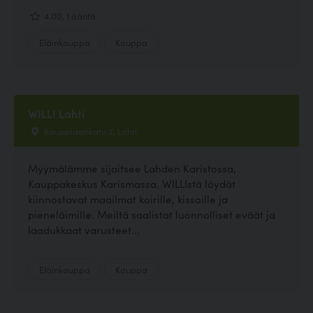
4.00, 1 ääntä
Eläinkauppa
Kauppa
WILLI Lahti
Kauppiaankatu 2, Lahti
Myymälämme sijaitsee Lahden Karistossa,
Kauppakeskus Karismassa. WILLIstä löydät
kiinnostavat maailmat koirille, kissoille ja
pieneläimille. Meiltä saalistat luonnolliset eväät ja
laadukkaat varusteet...
Eläinkauppa
Kauppa