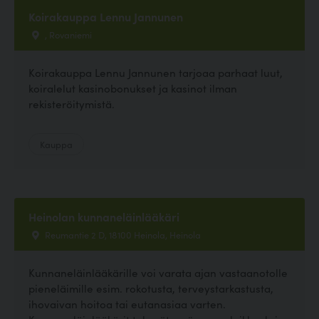
Koirakauppa Lennu Jannunen
, Rovaniemi
Koirakauppa Lennu Jannunen tarjoaa parhaat luut,
koiralelut kasinobonukset ja kasinot ilman
rekisteröitymistä.
Kauppa
Heinolan kunnaneläinlääkäri
Reumantie 2 D, 18100 Heinola, Heinola
Kunnaneläinlääkärille voi varata ajan vastaanotolle
pieneläimille esim. rokotusta, terveystarkastusta,
ihovaivan hoitoa tai eutanasiaa varten.