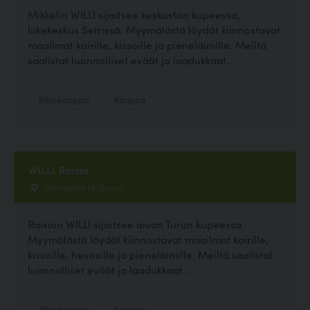
Mikkelin WILLI sijaitsee keskustan kupeessa,
liikekeskus Setrissä. Myymälästä löydät kiinnostavat
maailmat koirille, kissoille ja pieneläimille. Meiltä
saalistat luonnolliset eväät ja laadukkaat...
Eläinkauppa
Kauppa
WILLI Raisio
Itäniityntie 14, Raisio
Raision WILLI sijaitsee aivan Turun kupeessa.
Myymälästä löydät kiinnostavat maailmat koirille,
kissoille, hevosille ja pieneläimille. Meiltä saalistat
luonnolliset eväät ja laadukkaat...
Eläinkauppa
Kauppa