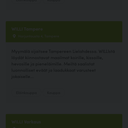
WILLI Tampere
Harjuntausta 4, Tampere
Myymälä sijaitsee Tampereen Lielahdessa. WILLIstä
löydät kiinnostavat maailmat koirille, kissoille,
hevosille ja pieneläimille. Meiltä saalistat
luonnolliset eväät ja laadukkaat varusteet
jokaiselle...
Eläinkauppa
Kauppa
WILLI Varkaus