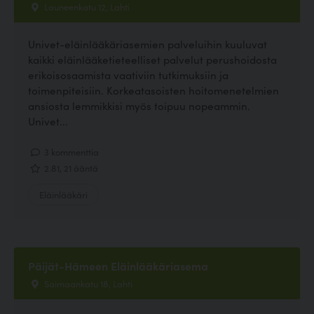
Launeenkatu 12, Lahti
Univet-eläinlääkäriasemien palveluihin kuuluvat
kaikki eläinlääketieteelliset palvelut perushoidosta
erikoisosaamista vaativiin tutkimuksiin ja
toimenpiteisiin. Korkeatasoisten hoitomenetelmien
ansiosta lemmikkisi myös toipuu nopeammin.
Univet...
3 kommenttia
2.81, 21 ääntä
Eläinlääkäri
Päijät-Hämeen Eläinlääkäriasema
Saimaankatu 18, Lahti