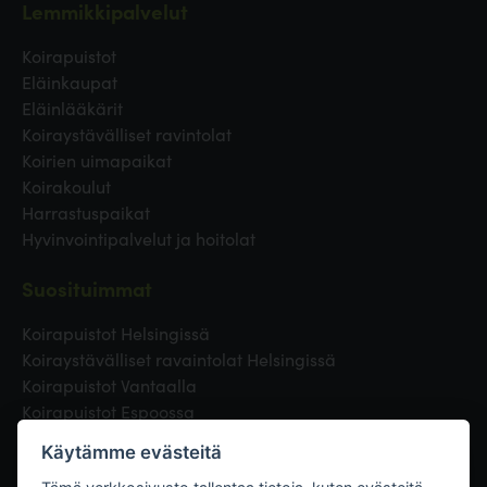
Lemmikkipalvelut
Koirapuistot
Eläinkaupat
Eläinlääkärit
Koiraystävälliset ravintolat
Koirien uimapaikat
Koirakoulut
Harrastuspaikat
Hyvinvointipalvelut ja hoitolat
Suosituimmat
Koirapuistot Helsingissä
Koiraystävälliset ravaintolat Helsingissä
Koirapuistot Vantaalla
Koirapuistot Espoossa
Koirapuistot Turussa
Käytämme evästeitä
Eläinlääkäri Helsingissä