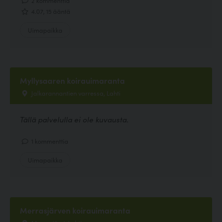
4.07, 15 ääntä
Uimapaikka
Myllysaaren koirauimaranta
Jalkarannantien varressa, Lahti
Tällä palvelulla ei ole kuvausta.
1 kommenttia
Uimapaikka
Merrasjärven koirauimaranta