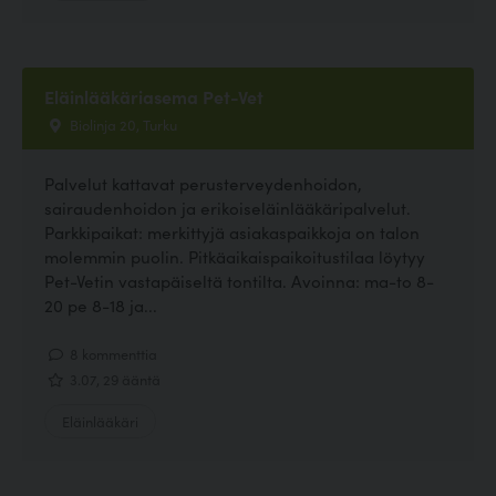
Eläinlääkäriasema Pet-Vet
Biolinja 20, Turku
Palvelut kattavat perusterveydenhoidon,
sairaudenhoidon ja erikoiseläinlääkäripalvelut.
Parkkipaikat: merkittyjä asiakaspaikkoja on talon
molemmin puolin. Pitkäaikaispaikoitustilaa löytyy
Pet-Vetin vastapäiseltä tontilta. Avoinna: ma-to 8-
20 pe 8-18 ja...
8 kommenttia
3.07, 29 ääntä
Eläinlääkäri