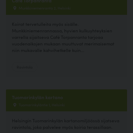
Cafe Torpanranta
Munkkiniemenranta 2, Helsinki
Koirat tervetulleita myös sisälle.
Munkkiniemenrannassa, hyvien kulkuyhteyksien
varrella sijaitseva Café Torpanranta tarjoaa
vuodenaikojen mukaan muuttuvat merimaisemat
niin mukavalle kahvihetkelle kuin...
Ravintola
Tuomarinkylän kartano
Tuomarinkyläntie 1, Helsinki
Helsingin Tuomarinkylän kartanomiljöössä sijatseva
ravintola, joka palvelee myös koiria terassillaan.