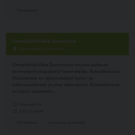
Eläinlääkäri
Omaeläinklinikka Savonlinna
Kalervonkatu 1, Savonlinna
Omaeläinklinikka Savonlinna tarjoaa kattavat
terveydenhoitopalvelut lemmikeille. Nykyaikaisissa
tiloissamme on ajanmukaiset hoito- ja
tutkimusvälineet ja oma laboratorio. Klinikallamme
on hyvin varusteltu...
1 kommenttia
3.27, 22 ääntä
Eläinlääkäri
Hyvinvointi ja hoitolat