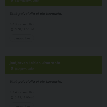
Merrasjärvi, Lahti
Tällä palvelulla ei ole kuvausta.
3 kommenttia
3.50, 12 ääntä
Uimapaikka
Joutjärven koirien uimaranta
Joutjärvi, Lahti
Tällä palvelulla ei ole kuvausta.
4 kommenttia
2.83, 18 ääntä
Uimapaikka