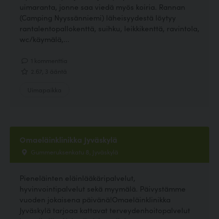
uimaranta, jonne saa viedä myös koiria. Rannan
(Camping Nyyssänniemi) läheisyydestä löytyy
rantalentopallokenttä, suihku, leikkikenttä, ravintola,
wc/käymälä,...
1 kommenttia
2.67, 3 ääntä
Uimapaikka
Omaeläinklinikka Jyväskylä
Gummeruksenkatu 8, Jyväskylä
Pieneläinten eläinlääkäripalvelut,
hyvinvointipalvelut sekä myymälä. Päivystämme
vuoden jokaisena päivänä!Omaeläinklinikka
Jyväskylä tarjoaa kattavat terveydenhoitopalvelut