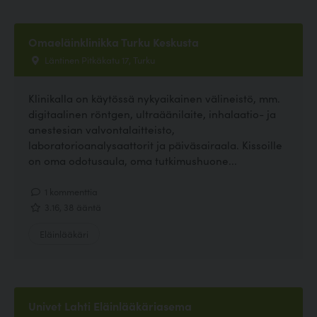
Omaeläinklinikka Turku Keskusta
Läntinen Pitkäkatu 17, Turku
Klinikalla on käytössä nykyaikainen välineistö, mm.
digitaalinen röntgen, ultraäänilaite, inhalaatio- ja
anestesian valvontalaitteisto,
laboratorioanalysaattorit ja päiväsairaala. Kissoille
on oma odotusaula, oma tutkimushuone...
1 kommenttia
3.16, 38 ääntä
Eläinlääkäri
Univet Lahti Eläinlääkäriasema