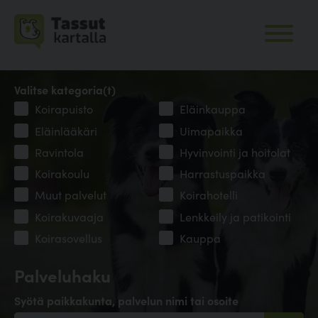
Valitse kategoria(t)
Koirapuisto
Eläinkauppa
Eläinlääkäri
Uimapaikka
Ravintola
Hyvinvointi ja hoitolat
Koirakoulu
Harrastuspaikka
Muut palvelut
Koirahotelli
Koirakuvaaja
Lenkkeily ja patikointi
Koirasovellus
Kauppa
Palveluhaku
Syötä paikkakunta, palvelun nimi tai osoite