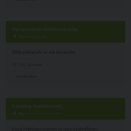
Herrasmannin koirauimaranta
Alasenjärvi, Lahti
Tällä palvelulla ei ole kuvausta.
3.50, 34 ääntä
Uimapaikka
Camping Nyyssänniemi
Nyyssänniementie, Keuruu
Hyvä hiekkapohjainen ja lapsiystävällinen