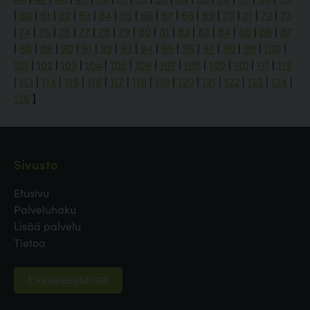
|
60
|
61
|
62
|
63
|
64
|
65
|
66
|
67
|
68
|
69
|
70
|
71
|
72
|
73
|
74
|
75
|
76
|
77
|
78
|
79
|
80
|
81
|
82
|
83
|
84
|
85
|
86
|
87
|
88
|
89
|
90
|
91
|
92
|
93
|
94
|
95
|
96
|
97
|
98
|
99
|
100
|
101
|
102
|
103
|
104
|
105
|
106
|
107
|
108
|
109
|
110
|
111
|
112
|
113
|
114
|
115
|
116
|
117
|
118
|
119
|
120
|
121
|
122
|
123
|
124
|
125
]
Sivusto
Etusivu
Palveluhaku
Lisää palvelu
Tietoa
Evästeasetukset