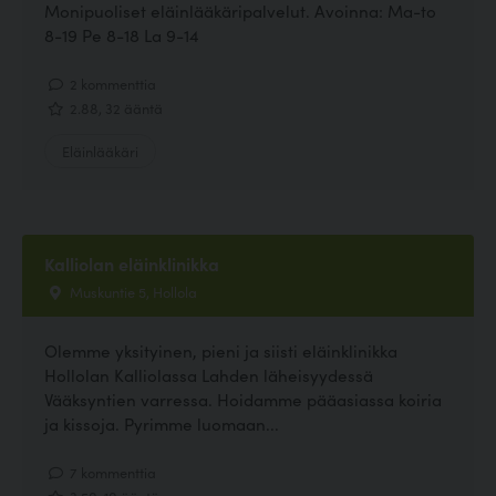
Monipuoliset eläinlääkäripalvelut. Avoinna: Ma-to
8-19 Pe 8-18 La 9-14
2 kommenttia
2.88, 32 ääntä
Eläinlääkäri
Kalliolan eläinklinikka
Muskuntie 5, Hollola
Olemme yksityinen, pieni ja siisti eläinklinikka
Hollolan Kalliolassa Lahden läheisyydessä
Vääksyntien varressa. Hoidamme pääasiassa koiria
ja kissoja. Pyrimme luomaan...
7 kommenttia