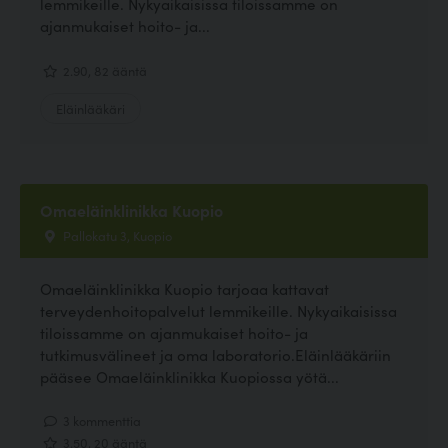
lemmikeille. Nykyaikaisissa tiloissamme on
ajanmukaiset hoito- ja...
2.90, 82 ääntä
Eläinlääkäri
Omaeläinklinikka Kuopio
Pallokatu 3, Kuopio
Omaeläinklinikka Kuopio tarjoaa kattavat
terveydenhoitopalvelut lemmikeille. Nykyaikaisissa
tiloissamme on ajanmukaiset hoito- ja
tutkimusvälineet ja oma laboratorio.Eläinlääkäriin
pääsee Omaeläinklinikka Kuopiossa yötä...
3 kommenttia
3.50, 20 ääntä