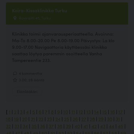
Koira-Kissaklinikka Turku
Raviraitti 45, Turku
Klinikka toimii ajanvarausperiaatteella. Avoinna:
Ma-To 8.00-20.00 Pe 8.00-19.00 Päivystys: La klo
9.00-17.00 Navigaattoria käyttäessäsi klinikka
saattaa löytya paremmin osoitteella Vanha
Tampereentie 233.
4 kommenttia
3.00, 28 ääntä
Eläinlääkäri
[
1
|
2
|
3
|
4
|
5
|
6
|
7
|
8
|
9
|
10
|
11
|
12
|
13
|
14
|
15
|
16
|
17
|
18
|
19
|
20
|
21
|
22
|
23
|
24
|
25
|
26
|
27
|
28
|
29
|
30
|
31
|
32
|
33
|
34
|
35
|
36
|
37
|
38
|
39
|
40
|
41
|
42
|
43
|
44
|
45
|
46
|
47
|
48
|
49
|
50
|
51
|
52
|
53
|
54
|
55
|
56
|
57
|
58
|
59