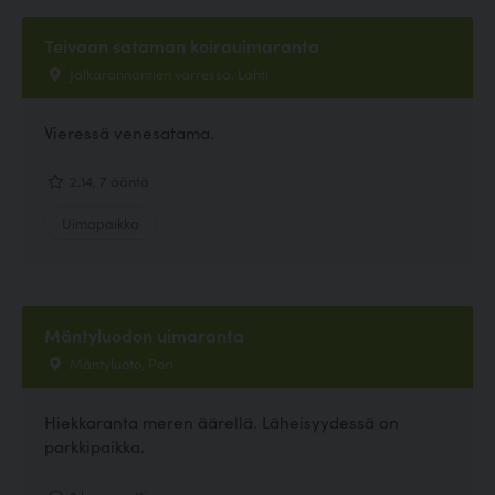
Teivaan sataman koirauimaranta
Jalkarannantien varressa, Lahti
Vieressä venesatama.
2.14, 7 ääntä
Uimapaikka
Mäntyluodon uimaranta
Mäntyluoto, Pori
Hiekkaranta meren äärellä. Läheisyydessä on
parkkipaikka.
2 kommenttia