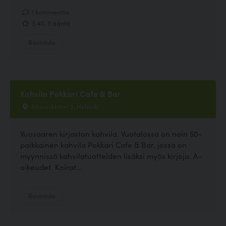
1 kommenttia
3.40, 5 ääntä
Ravintola
Kahvila Pokkari Cafe & Bar
Mosaiikkitori 2, Helsinki
Vuosaaren kirjaston kahvila. Vuotalossa on noin 50-
paikkainen kahvila Pokkari Cafe & Bar, jossa on
myynnissä kahvilatuotteiden lisäksi myös kirjoja. A-
oikeudet. Koirat...
Ravintola