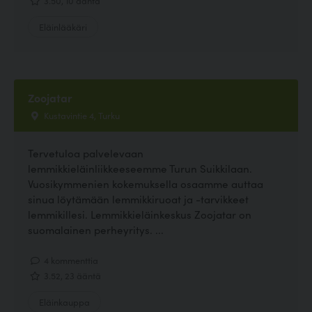
3.50, 10 ääntä
Eläinlääkäri
Zoojatar
Kustavintie 4, Turku
Tervetuloa palvelevaan
lemmikkieläinliikkeeseemme Turun Suikkilaan.
Vuosikymmenien kokemuksella osaamme auttaa
sinua löytämään lemmikkiruoat ja -tarvikkeet
lemmikillesi. Lemmikkieläinkeskus Zoojatar on
suomalainen perheyritys. ...
4 kommenttia
3.52, 23 ääntä
Eläinkauppa