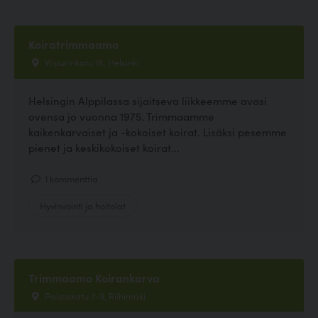
Koiratrimmaamo
Viipurinkatu 18, Helsinki
Helsingin Alppilassa sijaitseva liikkeemme avasi
ovensa jo vuonna 1975. Trimmaamme
kaikenkarvaiset ja -kokoiset koirat. Lisäksi pesemme
pienet ja keskikokoiset koirat...
1 kommenttia
Hyvinvointi ja hoitolat
Trimmaamo Koirankarva
Palstakatu 7-9, Riihimäki