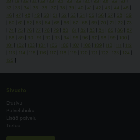
32
|
33
|
34
|
35
|
36
|
37
|
38
|
39
|
40
|
41
|
42
|
43
|
44
|
45
|
46
|
47
|
48
|
49
|
50
|
51
|
52
|
53
|
54
|
55
|
56
|
57
|
58
|
59
|
60
|
61
|
62
|
63
|
64
|
65
|
66
|
67
|
68
|
69
|
70
|
71
|
72
|
73
|
74
|
75
|
76
|
77
|
78
|
79
|
80
|
81
|
82
|
83
|
84
|
85
|
86
|
87
|
88
|
89
|
90
|
91
|
92
|
93
|
94
|
95
|
96
|
97
|
98
|
99
|
100
|
101
|
102
|
103
|
104
|
105
|
106
|
107
|
108
|
109
|
110
|
111
|
112
|
113
|
114
|
115
|
116
|
117
|
118
|
119
|
120
|
121
|
122
|
123
|
124
|
125
]
Sivusto
Etusivu
Palveluhaku
Lisää palvelu
Tietoa