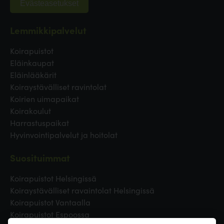
Evästeasetukset
Lemmikkipalvelut
Koirapuistot
Eläinkaupat
Eläinlääkärit
Koiraystävälliset ravintolat
Koirien uimapaikat
Koirakoulut
Harrastuspaikat
Hyvinvointipalvelut ja hoitolat
Suosituimmat
Koirapuistot Helsingissä
Koiraystävälliset ravaintolat Helsingissä
Koirapuistot Vantaalla
Koirapuistot Espoossa