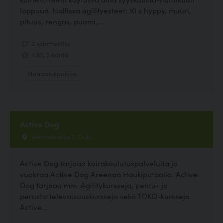
loppuun. Hallissa agilityesteet: 10 x hyppy, muuri,
pituus, rengas, puomi,...
2 kommenttia
4.67, 3 ääntä
Harrastuspaikka
Active Dog
Verstasmutka 3, Oulu
Active Dog tarjoaa koirakoulutuspalveluita ja
vuokraa Active Dog Areenaa Haukiputaalla. Active
Dog tarjoaa mm. Agilitykursseja, pentu- ja
perustottelevaisuuskursseja sekä TOKO-kursseja.
Active...