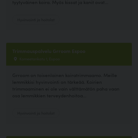
tyytyväinen koira. Myös kissat ja kanit ovat...
Hyvinvointi ja hoitolat
Trimmauspalvelu Grroom Espoo
Komeetankatu 1, Espoo
Grroom on toisenlainen koiratrimmaamo. Meille
lemmikkisi hyvinvointi on tärkeää. Koirien
trimmaaminen ei ole vain välttämätön paha vaan
osa lemmikkien terveydenhoitoa...
Hyvinvointi ja hoitolat