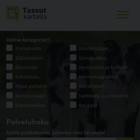
Valitse kategoria(t)
Koirapuisto
Eläinkauppa
Eläinlääkäri
Uimapaikka
Ravintola
Hyvinvointi ja hoitolat
Koirakoulu
Harrastuspaikka
Muut palvelut
Koirahotelli
Koirakuvaaja
Lenkkeily ja patikointi
Koirasovellus
Kauppa
Palveluhaku
Syötä paikkakunta, palvelun nimi tai osoite