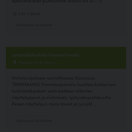
ajanvaraukset puhelimitse arkisin klo 10 – 17
2.67, 3 ääntä
Hyvinvointi ja hoitolat
Lemmikkihoitola OnnenOrvokki
Pappilantie 41, Sauvo
Hoitola sijaitsee rauhallisessa Sauvossa.
TRIMMAAMO Trimmauspalvelu huoltaa kotikoirien
turkinleikkaukset sekä kaikkien eläinten
näyttelypesut ja siistimiset, tyytyväisyystakuulla.
Pesen näyttelyyn myös kissat ja jyrsijät....
Hyvinvointi ja hoitolat