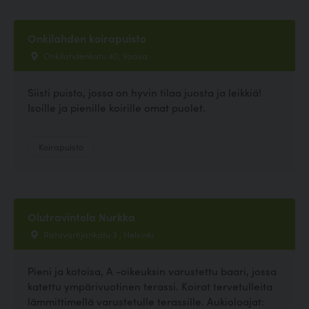
Onkilahden koirapuisto
Onkilahdenkatu 40, Vaasa
Siisti puisto, jossa on hyvin tilaa juosta ja leikkiä!
Isoille ja pienille koirille omat puolet.
Koirapuisto
Olutravintola Nurkka
Ratavartijankatu 3 , Helsinki
Pieni ja kotoisa, A -oikeuksin varustettu baari, jossa
katettu ympärivuotinen terassi. Koirat tervetulleita
lämmittimellä varustetulle terassille. Aukioloajat: