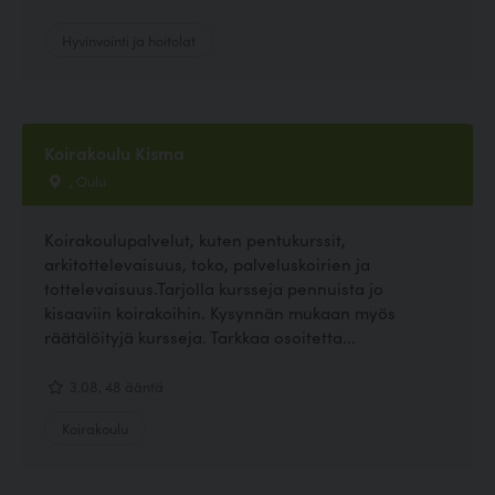
Hyvinvointi ja hoitolat
Koirakoulu Kisma
, Oulu
Koirakoulupalvelut, kuten pentukurssit,
arkitottelevaisuus, toko, palveluskoirien ja
tottelevaisuus.Tarjolla kursseja pennuista jo
kisaaviin koirakoihin. Kysynnän mukaan myös
räätälöityjä kursseja. Tarkkaa osoitetta...
3.08, 48 ääntä
Koirakoulu