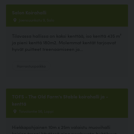
Salon Koirahalli
Joensuunkatu 9, Salo
Tilavassa hallissa on kaksi kenttää, iso kenttä 435 m²
ja pieni kenttä 180m2. Molemmat kentät tarjoavat
hyvät puitteet treenaamiseen ja...
Harrastuspaikka
TOFS - The Old Farm's Stable koirahalli ja -
kenttä
Toivolantie 56, Loppi
Hiekkapohjainen 10m x 25m valaistu muovihalli
koirien treeni käytössä aina syyskuusta-huhtikuun