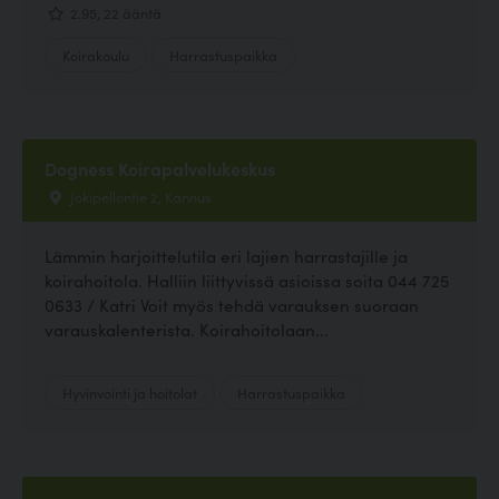
2.95, 22 ääntä
Koirakoulu
Harrastuspaikka
Dogness Koirapalvelukeskus
Jokipellontie 2, Kannus
Lämmin harjoittelutila eri lajien harrastajille ja
koirahoitola. Halliin liittyvissä asioissa soita 044 725
0633 / Katri Voit myös tehdä varauksen suoraan
varauskalenterista. Koirahoitolaan...
Hyvinvointi ja hoitolat
Harrastuspaikka