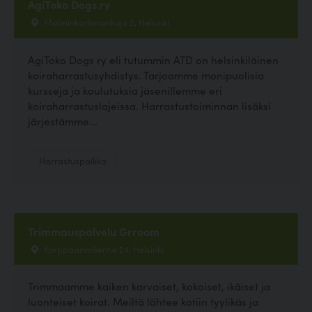
AgiToko Dogs ry
Malminkartanonkuja 2, Helsinki
AgiToko Dogs ry eli tutummin ATD on helsinkiläinen
koiraharrastusyhdistys. Tarjoamme monipuolisia
kursseja ja koulutuksia jäsenillemme eri
koiraharrastuslajeissa. Harrastustoiminnan lisäksi
järjestämme...
Harrastuspaikka
Trimmauspalvelu Grroom
Korppaanmäentie 24, Helsinki
Trimmaamme kaiken karvaiset, kokoiset, ikäiset ja
luonteiset koirat. Meiltä lähtee kotiin tyylikäs ja