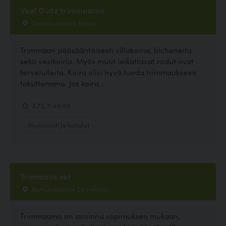
Yael Ovitz trimmaamo
Olarinluoma 13, Espoo
Trimmaan pääsääntöisesti villakoiria, bichoneita
sekä vesikoiria. Myös muut leikattavat rodut ovat
tervetulleita. Koira olisi hyvä tuoda trimmaukseen
takuttomana. Jos koira...
3.73, 11 ääntä
Hyvinvointi ja hoitolat
Trimmaus.net
Aamuruskontie 24, Helsinki
Trimmaamo on avoinna sopimuksen mukaan,