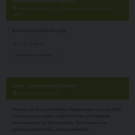
Koirahieronta Rekku Rennox
Aleksanterinkatu 25 b ja Lahden seutu, myös kotikäynnit,
Lahti
Koirahieroja Satu Köngäs.
3.00, 57 ääntä
Hyvinvointi ja hoitolat
Koira- ja kissahoitola Tassula
Laurellintie 44, Asikkala
Tassula on Koulutuskeskus Salpauksen vuonna 2010
valmistuneen uuden eläinhoitolan yhteydessä
toimiva koira- ja kissahoitola. Tassula on osa
oppimisympäristöä, jossa opiskelijat...