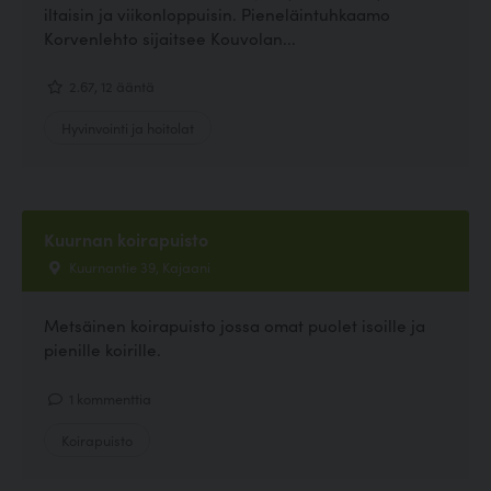
iltaisin ja viikonloppuisin. Pieneläintuhkaamo
Korvenlehto sijaitsee Kouvolan...
2.67, 12 ääntä
Hyvinvointi ja hoitolat
Kuurnan koirapuisto
Kuurnantie 39, Kajaani
Metsäinen koirapuisto jossa omat puolet isoille ja
pienille koirille.
1 kommenttia
Koirapuisto