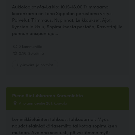
Aukioloajat Ma-La klo: 10.15-18.00 Trimmaamo
koirankarva on Tiina Sippolan perustama yritys.
Palvelut: Trimmaus, Nypinnät, Leikkaukset, Ajot,
Kynsien leikkuu, Sopimuksesta pestään, Kasvattajille
pennun ensipantoja...
2 kommenttia
2.58, 26 ääntä
Hyvinvointi ja hoitolat
Pieneläintuhkaamo Korvenlehto
Aholanmäentie 281, Kouvola
Lemmikkieläinten tuhkaus, tuhkauurnat. Myös
noudot eläinlääkäriasemilta tai kotoa sopimuksen
mukaan. Avoinna sovitusti, päivystämme myös