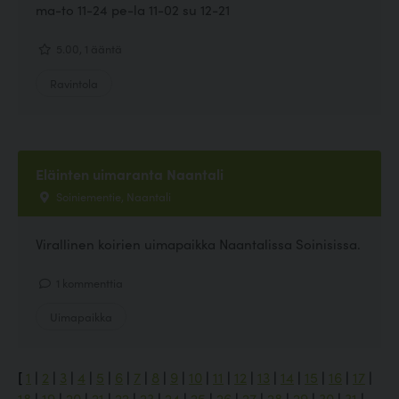
ma-to 11-24 pe-la 11-02 su 12-21
5.00, 1 ääntä
Ravintola
Eläinten uimaranta Naantali
Soiniementie, Naantali
Virallinen koirien uimapaikka Naantalissa Soinisissa.
1 kommenttia
Uimapaikka
[
1
|
2
|
3
|
4
|
5
|
6
|
7
|
8
|
9
|
10
|
11
|
12
|
13
|
14
|
15
|
16
|
17
|
18
|
19
|
20
|
21
|
22
|
23
|
24
|
25
|
26
|
27
|
28
|
29
|
30
|
31
|