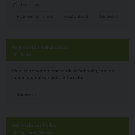
1 kommenttia
Hyvinvointi ja hoitolat
Muut palvelut
Koirahotelli
Keijumetsän Koirahoitola
, Rusko
Pieni koirahoitola maaseudulla Vahdolla, puolen
tunnin ajomatkan päässä Turusta.
Koirahotelli
Ravintola Los Pollos
Tullikatu 6, Tampere