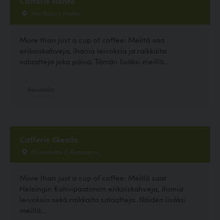
Cafferie Hanko
Merikatu 1, Hanko
More than just a cup of coffee: Meiltä saa
erikoiskahveja, ihania leivoksia ja raikkaita
salaatteja joka päivä. Tämän lisäksi meillä...
Ravintola
Cafferie Ekenäs
Museokatu 2, Raasepori
More than just a cup of coffee: Meillä saat
Helsingin Kahvipaatimon erikoiskahveja, ihania
leivoksia sekä raikkaita salaatteja. Näiden lisäksi
meillä...