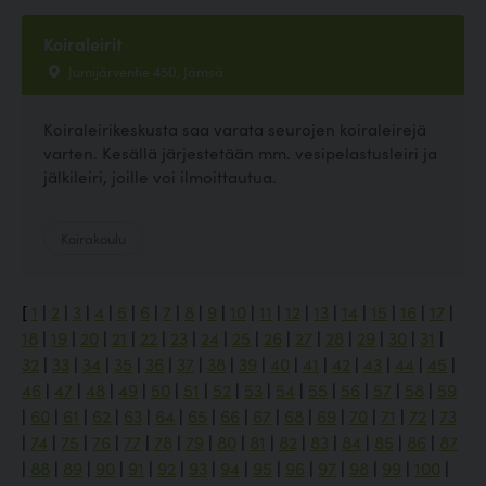
Koiraleirit
Jumijärventie 450, Jämsä
Koiraleirikeskusta saa varata seurojen koiraleirejä
varten. Kesällä järjestetään mm. vesipelastusleiri ja
jälkileiri, joille voi ilmoittautua.
Koirakoulu
[
1
|
2
|
3
|
4
|
5
|
6
|
7
|
8
|
9
|
10
|
11
|
12
|
13
|
14
|
15
|
16
|
17
|
18
|
19
|
20
|
21
|
22
|
23
|
24
|
25
|
26
|
27
|
28
|
29
|
30
|
31
|
32
|
33
|
34
|
35
|
36
|
37
|
38
|
39
|
40
|
41
|
42
|
43
|
44
|
45
|
46
|
47
|
48
|
49
|
50
|
51
|
52
|
53
|
54
|
55
|
56
|
57
|
58
|
59
|
60
|
61
|
62
|
63
|
64
|
65
|
66
|
67
|
68
|
69
|
70
|
71
|
72
|
73
|
74
|
75
|
76
|
77
|
78
|
79
|
80
|
81
|
82
|
83
|
84
|
85
|
86
|
87
|
88
|
89
|
90
|
91
|
92
|
93
|
94
|
95
|
96
|
97
|
98
|
99
|
100
|