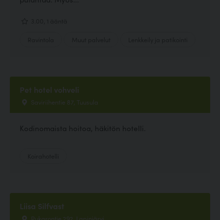
3.00, 1 ääntä
Ravintola
Muut palvelut
Lenkkeily ja patikointi
Pet hotel vohveli
Saviriihentie 87, Tuusula
Kodinomaista hoitoa, häkitön hotelli.
Koirahotelli
Liisa Silfvast
Pukarontie 292, Lapinjärvi