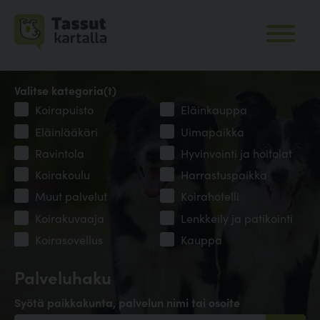
Valitse kategoria(t)
Koirapuisto
Eläinkauppa
Eläinlääkäri
Uimapaikka
Ravintola
Hyvinvointi ja hoitolat
Koirakoulu
Harrastuspaikka
Muut palvelut
Koirahotelli
Koirakuvaaja
Lenkkeily ja patikointi
Koirasovellus
Kauppa
Palveluhaku
Syötä paikkakunta, palvelun nimi tai osoite