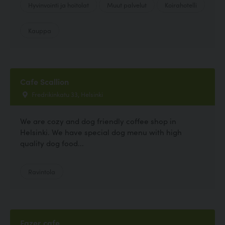
Hyvinvointi ja hoitolat
Muut palvelut
Koirahotelli
Kauppa
Cafe Scallion
Fredrikinkatu 33, Helsinki
We are cozy and dog friendly coffee shop in
Helsinki. We have special dog menu with high
quality dog food...
Ravintola
Fazer cafe