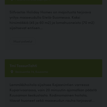
Silfvastas Holiday Homes on majoitusta tarjoava
yritys maaseudulla Etelä-Suomessa. Kaksi
hirsimökkiä (45 ja 60 m2) ja lomahuoneisto (70 m2)
sijaitsevat entisen...
Muut palvelut
Tmi TassunTahti
Vesisuontie 74, Kuusamo
Lemmikkihoitola sijaitsee Kajaanintien varressa
Kuparivaarassa, vain 20 minuutin ajomatkan päästä
Kuusamon keskustasta. Kodinomainen hoitola,
tilavat huoneet sekä maaseudun rauha tarjoavat...