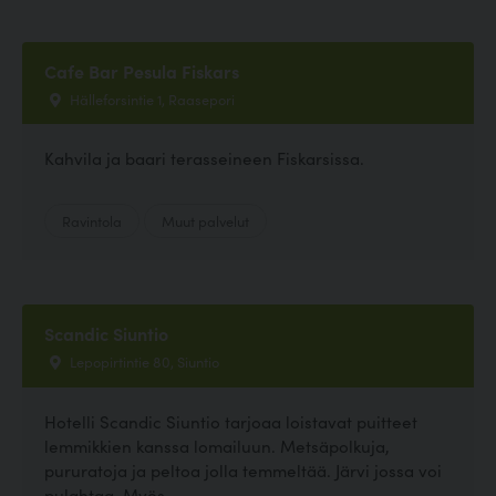
Cafe Bar Pesula Fiskars
Hälleforsintie 1, Raasepori
Kahvila ja baari terasseineen Fiskarsissa.
Ravintola
Muut palvelut
Scandic Siuntio
Lepopirtintie 80, Siuntio
Hotelli Scandic Siuntio tarjoaa loistavat puitteet
lemmikkien kanssa lomailuun. Metsäpolkuja,
pururatoja ja peltoa jolla temmeltää. Järvi jossa voi
pulahtaa. Myös...