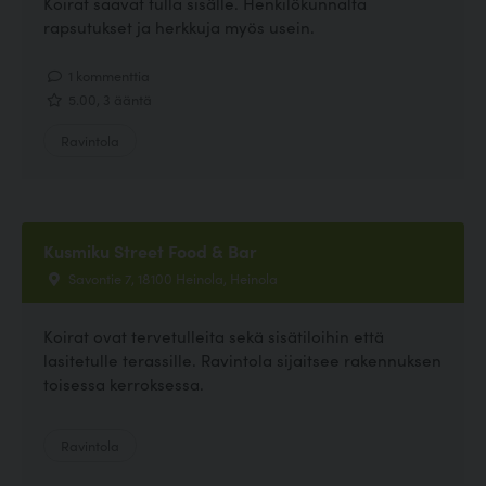
Koirat saavat tulla sisälle. Henkilökunnalta
rapsutukset ja herkkuja myös usein.
1 kommenttia
5.00, 3 ääntä
Ravintola
Kusmiku Street Food & Bar
Savontie 7, 18100 Heinola, Heinola
Koirat ovat tervetulleita sekä sisätiloihin että
lasitetulle terassille. Ravintola sijaitsee rakennuksen
toisessa kerroksessa.
Ravintola