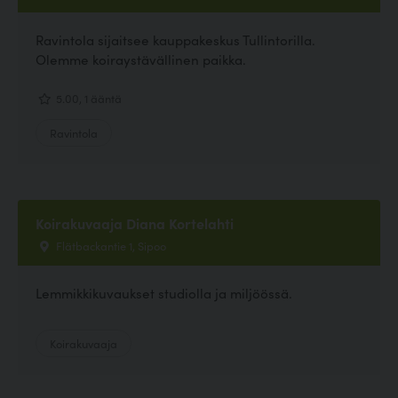
Ravintola sijaitsee kauppakeskus Tullintorilla.
Olemme koiraystävällinen paikka.
5.00, 1 ääntä
Ravintola
Koirakuvaaja Diana Kortelahti
Flätbackantie 1, Sipoo
Lemmikkikuvaukset studiolla ja miljöössä.
Koirakuvaaja