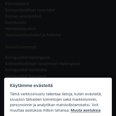
Eläinlääkärit
Koiraystävälliset ravintolat
Koirien uimapaikat
Koirakoulut
Harrastuspaikat
Hyvinvointipalvelut ja hoitolat
Suosituimmat
Koirapuistot Helsingissä
Koiraystävälliset ravaintolat Helsingissä
Koirapuistot Vantaalla
Koirapuistot Espoossa
Koirapuistot Turussa
Käytämme evästeitä
Eläinlääkäri Helsingissä
Koirapuistot Tampereella
Tämä verkkosivusto tallentaa tietoja, kuten evästeitä,
sivuston tärkeiden toimintojen sekä markkinoinnin,
personoinnin ja analytiikan mahdollistamiseksi. Voit
Linkit
muuttaa asetuksia milloin tahansa.
Muuta asetuksia