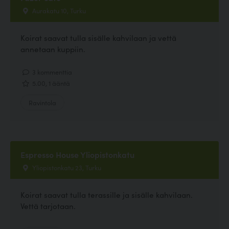
Aurakatu 10, Turku
Koirat saavat tulla sisälle kahvilaan ja vettä
annetaan kuppiin.
3 kommenttia
5.00, 1 ääntä
Ravintola
Espresso House Yliopistonkatu
Yliopistonkatu 23, Turku
Koirat saavat tulla terassille ja sisälle kahvilaan.
Vettä tarjotaan.