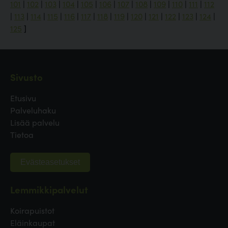
101
|
102
|
103
|
104
|
105
|
106
|
107
|
108
|
109
|
110
|
111
|
112
|
113
|
114
|
115
|
116
|
117
|
118
|
119
|
120
|
121
|
122
|
123
|
124
|
125
]
Sivusto
Etusivu
Palveluhaku
Lisää palvelu
Tietoa
Evästeasetukset
Lemmikkipalvelut
Koirapuistot
Eläinkaupat