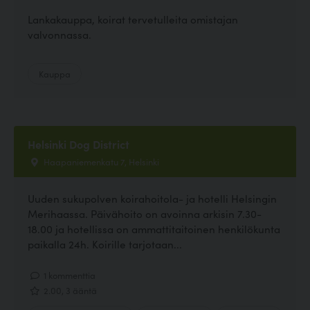
Lankakauppa, koirat tervetulleita omistajan
valvonnassa.
Kauppa
Helsinki Dog District
Haapaniemenkatu 7, Helsinki
Uuden sukupolven koirahoitola- ja hotelli Helsingin
Merihaassa. Päivähoito on avoinna arkisin 7.30-
18.00 ja hotellissa on ammattitaitoinen henkilökunta
paikalla 24h. Koirille tarjotaan...
1 kommenttia
2.00, 3 ääntä