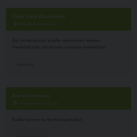
Fazer Cafe Kluuvinkatu
Kluuvikatu 3, Helsinki
Sai ottaa koiran sisälle aamiaisen aikaan.
Henkilökunta otti koiran vastaan mielellään.
Ravintola
Koiran trimmaus
Mestarintie 27, Porvoo
Kaikki koirien turkinhoitopalvelut
Muut palvelut