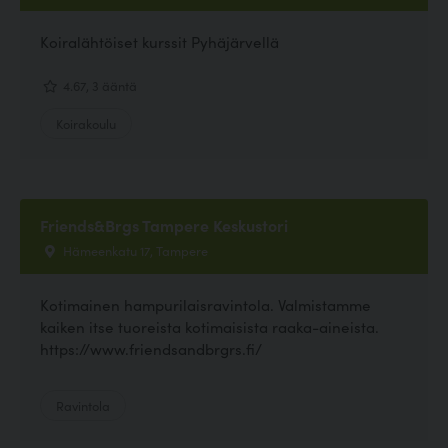
Koiralähtöiset kurssit Pyhäjärvellä
4.67, 3 ääntä
Koirakoulu
Friends&Brgs Tampere Keskustori
Hämeenkatu 17, Tampere
Kotimainen hampurilaisravintola. Valmistamme
kaiken itse tuoreista kotimaisista raaka-aineista.
https://www.friendsandbrgrs.fi/
Ravintola