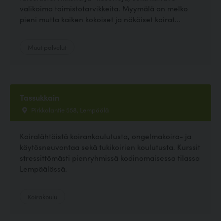
valikoima toimistotarvikkeita. Myymälä on melko
pieni mutta kaiken kokoiset ja näköiset koirat...
Muut palvelut
Tassukkain
Pirkkalantie 558, Lempäälä
Koiralähtöistä koirankoulutusta, ongelmakoira- ja
käytösneuvontaa sekä tukikoirien koulutusta. Kurssit
stressittömästi pienryhmissä kodinomaisessa tilassa
Lempäälässä.
Koirakoulu