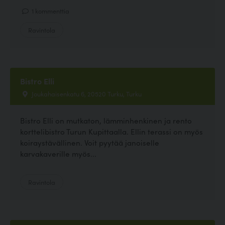
1 kommenttia
Ravintola
Bistro Elli
Joukahaisenkatu 6, 20520 Turku, Turku
Bistro Elli on mutkaton, lämminhenkinen ja rento
korttelibistro Turun Kupittaalla. Ellin terassi on myös
koiraystävällinen. Voit pyytää janoiselle
karvakaverille myös...
Ravintola