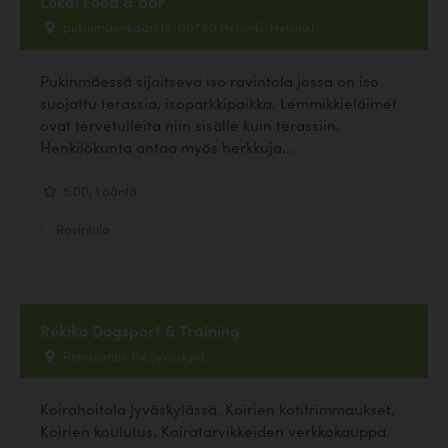
Lokal Food & bar
pukinmäenkaari 18, 00780 Helsinki, Helsinki
Pukinmäessä sijaitseva iso ravintola jossa on iso
suojattu terassia, isoparkkipaikka. Lemmikkieläimet
ovat tervetulleita niin sisälle kuin terassiin.
Henkilökunta antaa myös herkkuja...
5.00, 1 ääntä
Ravintola
Rekiko Dogsport & Training
Remulantie 114, Jyväskylä
Koirahoitola Jyväskylässä. Koirien kotitrimmaukset.
Koirien koulutus. Koiratarvikkeiden verkkokauppa.