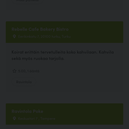
Rebelle Cafe Bakery Bistro
Eerikinkatu 7, 20100 turku, Turku
Koirat erittäin tervetulleita koko kahvilaan. Kahvila
sekä myös ruokaa tarjolla.
5.00, 1 ääntä
Ravintola
Ravintola Poke
Keskustori 7 , Tampere