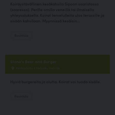
Koiraystävällinen kesäkahvila Sipoon saaristossa
(saaressa). Perille omilla veneillä tai ilmaisella
yhteysaluksella. Koirat tervetulleita ulos terassille ja
sisään kahvilaan. Myynnissä kesäisin...
Ravintola
Stone's Beer and Burger
Keskuskatu 4 Helsinki, Helsinki
Hyviä burgereita ja olutta. Koirat voi tuoda sisälle.
Ravintola