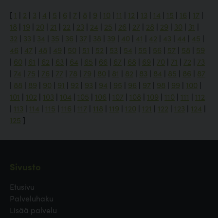
[
1
|
2
|
3
|
4
|
5
|
6
|
7
|
8
|
9
|
10
|
11
|
12
|
13
|
14
|
15
|
16
|
17
|
18
|
19
|
20
|
21
|
22
|
23
|
24
|
25
|
26
|
27
|
28
|
29
|
30
|
31
|
32
|
33
|
34
|
35
|
36
|
37
|
38
|
39
|
40
|
41
|
42
|
43
|
44
|
45
|
46
|
47
|
48
|
49
|
50
|
51
|
52
|
53
|
54
|
55
|
56
|
57
|
58
|
59
|
60
|
61
|
62
|
63
|
64
|
65
|
66
|
67
|
68
|
69
|
70
|
71
|
72
|
73
|
74
|
75
|
76
|
77
|
78
|
79
|
80
|
81
|
82
|
83
|
84
|
85
|
86
|
87
|
88
|
89
|
90
|
91
|
92
|
93
|
94
|
95
|
96
|
97
|
98
|
99
|
100
|
101
|
102
|
103
|
104
|
105
|
106
|
107
|
108
|
109
|
110
|
111
|
112
|
113
|
114
|
115
|
116
|
117
|
118
|
119
|
120
|
121
|
122
|
123
|
124
|
125
]
Sivusto
Etusivu
Palveluhaku
Lisää palvelu