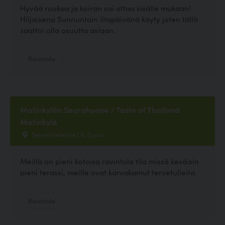
Hyvää ruokaa ja koiran sai ottaa sisälle mukaan!
Hiljaisena Sunnuntain iltapäivänä käyty joten tällä
saattoi olla osuutta asiaan.
Ravintola
Matinkylän Seurahuone / Taste of Thailand
Matinkylä
Sepetlahdentie 1 B, Espoo
Meillä on pieni kotoisa ravintola tila missä kesäisin
pieni terassi, meille ovat karvakamut tervetulleita.
Ravintola