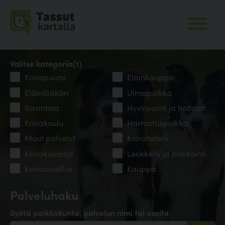
Valitse kategoria(t)
Koirapuisto
Eläinkauppa
Eläinlääkäri
Uimapaikka
Ravintola
Hyvinvointi ja hoitolat
Koirakoulu
Harrastuspaikka
Muut palvelut
Koirahotelli
Koirakuvaaja
Lenkkeily ja patikointi
Koirasovellus
Kauppa
Palveluhaku
Syötä paikkakunta, palvelun nimi tai osoite