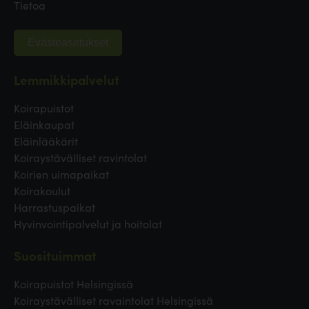
Tietoa
Evästeasetukset
Lemmikkipalvelut
Koirapuistot
Eläinkaupat
Eläinlääkärit
Koiraystävälliset ravintolat
Koirien uimapaikat
Koirakoulut
Harrastuspaikat
Hyvinvointipalvelut ja hoitolat
Suosituimmat
Koirapuistot Helsingissä
Koiraystävälliset ravaintolat Helsingissä