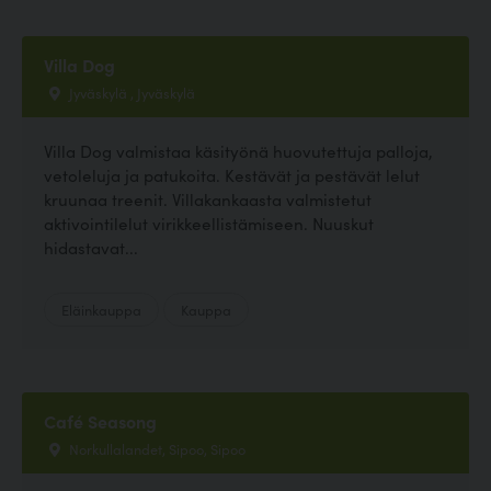
Villa Dog
Jyväskylä , Jyväskylä
Villa Dog valmistaa käsityönä huovutettuja palloja,
vetoleluja ja patukoita. Kestävät ja pestävät lelut
kruunaa treenit. Villakankaasta valmistetut
aktivointilelut virikkeellistämiseen. Nuuskut
hidastavat...
Eläinkauppa
Kauppa
Café Seasong
Norkullalandet, Sipoo, Sipoo