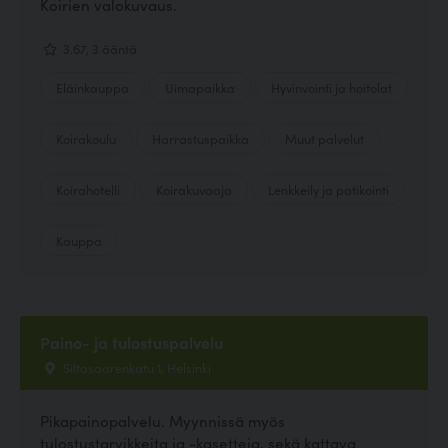
Koirien valokuvaus.
3.67, 3 ääntä
Eläinkauppa
Uimapaikka
Hyvinvointi ja hoitolat
Koirakoulu
Harrastuspaikka
Muut palvelut
Koirahotelli
Koirakuvaaja
Lenkkeily ja patikointi
Kauppa
Paino- ja tulostuspalvelu
Siltasaarenkatu 1, Helsinki
Pikapainopalvelu. Myynnissä myös
tulostustarvikkeita ja -kasetteja, sekä kattava