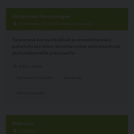
Eläinpalvelu Rantakangas
Ämmäläntie 276, 60200 Seinäjoki, Seinäjoki
Tarjoamme koiraystävällisiä ja ammattitaitoisia
palveluita koirallesi; koirahierontaa sekä koulutusta
yksityiskäynneillä ja kursseilla.
2.00, 2 ääntä
Hyvinvointi ja hoitolat
Koirakoulu
Harrastuspaikka
Rekkuiluja
, Pyhäjärvi