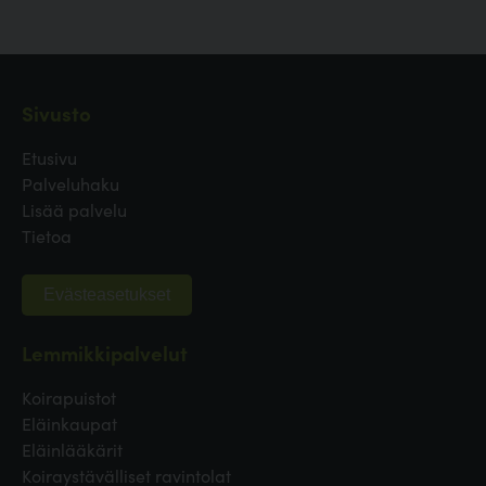
Sivusto
Etusivu
Palveluhaku
Lisää palvelu
Tietoa
Evästeasetukset
Lemmikkipalvelut
Koirapuistot
Eläinkaupat
Eläinlääkärit
Koiraystävälliset ravintolat