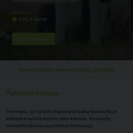
trimmausfancytail@gmail.com
Arvioinnit:
5.00, 5 ääntä
Näytä kartalla
Mainospaikka vapaana!
Ota yhteyttä.
Palvelun kuvaus
Trimmaus- ja turkinhoitopalvelut kaikenkokoisille ja
kaikenkarvaisille koirille sekä kissoille. Koulutettu,
ammattitutkinnon suorittanut trimmaaja.