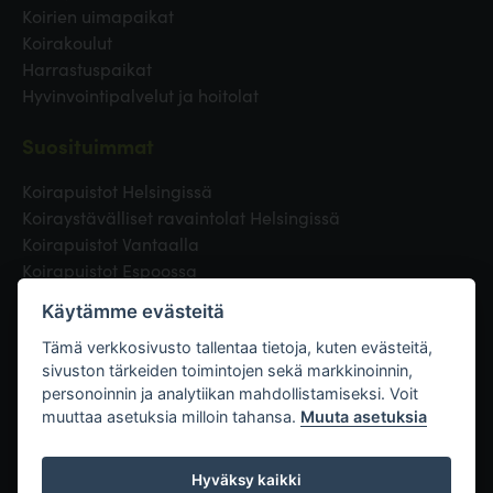
Koirien uimapaikat
Koirakoulut
Harrastuspaikat
Hyvinvointipalvelut ja hoitolat
Suosituimmat
Koirapuistot Helsingissä
Koiraystävälliset ravaintolat Helsingissä
Koirapuistot Vantaalla
Koirapuistot Espoossa
Koirapuistot Turussa
Käytämme evästeitä
Eläinlääkäri Helsingissä
Koirapuistot Tampereella
Tämä verkkosivusto tallentaa tietoja, kuten evästeitä,
sivuston tärkeiden toimintojen sekä markkinoinnin,
personoinnin ja analytiikan mahdollistamiseksi. Voit
Linkit
muuttaa asetuksia milloin tahansa.
Muuta asetuksia
Hyväksy kaikki