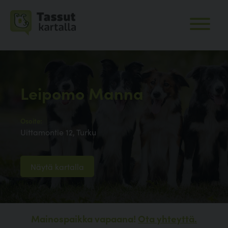
Leipomo Manna
Osoite:
Uittamontie 12, Turku
Näytä kartalla
Mainospaikka vapaana!
Ota yhteyttä.