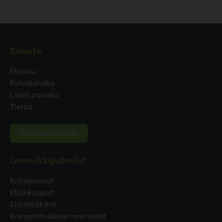
Sivusto
Etusivu
Palveluhaku
Lisää palvelu
Tietoa
Evästeasetukset
Lemmikkipalvelut
Koirapuistot
Eläinkaupat
Eläinlääkärit
Koiraystävälliset ravintolat