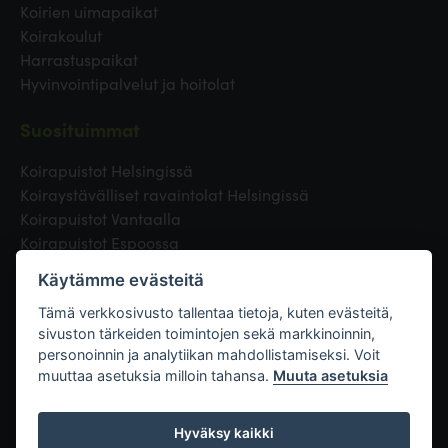
Koirien uimapaikat
Koirakoulut
Harrastuspaikat
Hyvinvointipalvelut ja hoitolat
Suosituimmat
Koirapuistot Helsingissä
Koiraystävälliset ravaintolat Helsingissä
Koirapuistot Vantaalla
Koirapuistot Espoossa
Koirapuistot Turussa
Käytämme evästeitä
Eläinlääkäri Helsingissä
Koirapuistot Tampereella
Tämä verkkosivusto tallentaa tietoja, kuten evästeitä,
sivuston tärkeiden toimintojen sekä markkinoinnin,
personoinnin ja analytiikan mahdollistamiseksi. Voit
Linkit
muuttaa asetuksia milloin tahansa.
Muuta asetuksia
Hyväksy kaikki