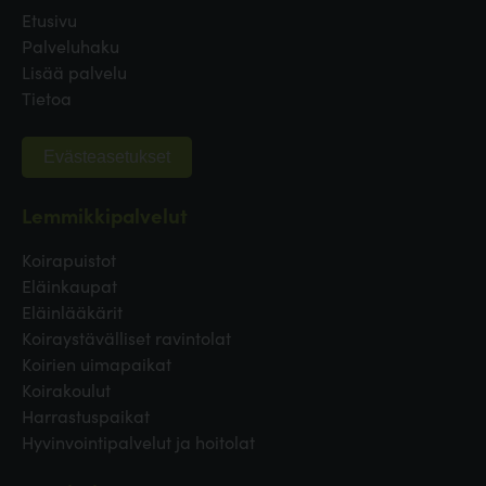
Etusivu
Palveluhaku
Lisää palvelu
Tietoa
Evästeasetukset
Lemmikkipalvelut
Koirapuistot
Eläinkaupat
Eläinlääkärit
Koiraystävälliset ravintolat
Koirien uimapaikat
Koirakoulut
Harrastuspaikat
Hyvinvointipalvelut ja hoitolat