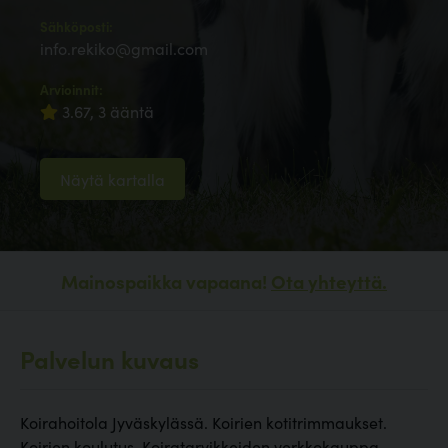
Sähköposti:
info.rekiko@gmail.com
Arvioinnit:
3.67, 3 ääntä
Näytä kartalla
Mainospaikka vapaana!
Ota yhteyttä.
Palvelun kuvaus
Koirahoitola Jyväskylässä. Koirien kotitrimmaukset.
Koirien koulutus. Koiratarvikkeiden verkkokauppa.