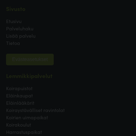
Sivusto
Etusivu
Palveluhaku
Lisää palvelu
Tietoa
Evästeasetukset
Lemmikkipalvelut
Koirapuistot
Eläinkaupat
Eläinlääkärit
Koiraystävälliset ravintolat
Koirien uimapaikat
Koirakoulut
Harrastuspaikat