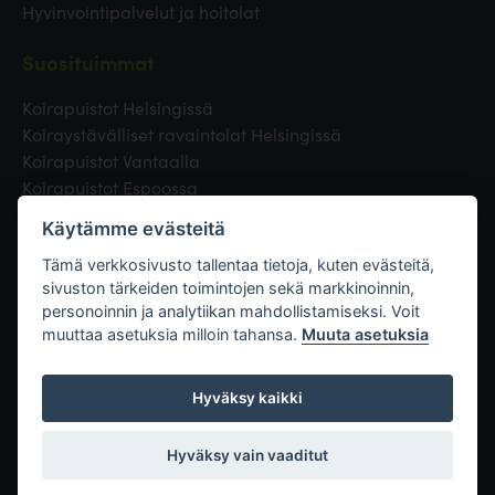
Hyvinvointipalvelut ja hoitolat
Suosituimmat
Koirapuistot Helsingissä
Koiraystävälliset ravaintolat Helsingissä
Koirapuistot Vantaalla
Koirapuistot Espoossa
Koirapuistot Turussa
Käytämme evästeitä
Eläinlääkäri Helsingissä
Koirapuistot Tampereella
Tämä verkkosivusto tallentaa tietoja, kuten evästeitä,
sivuston tärkeiden toimintojen sekä markkinoinnin,
personoinnin ja analytiikan mahdollistamiseksi. Voit
Linkit
muuttaa asetuksia milloin tahansa.
Muuta asetuksia
Hyväksy kaikki
Hyväksy vain vaaditut