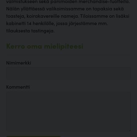
valmistukseen sekä panimoiden merchandise-tuotteita.
Nälän yllättäessä valikoimissamme on tapaksia sekä
toasteja, koirakavereille nameja. Tiloissamme on lisäksi
kabinetti 14 henkilölle, jossa järjestämme mm.
tilauksesta tastingeja.
Kerro oma mielipiteesi
Nimimerkki
Kommentti