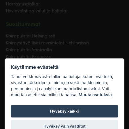
Harrastuspaikat
Hyvinvointipalvelut ja hoitolat
Suosituimmat
Koirapuistot Helsingissä
Koiraystävälliset ravaintolat Helsingissä
Koirapuistot Vantaalla
Koirapuistot Espoossa
Koirapuistot Turussa
Käytämme evästeitä
Eläinlääkäri Helsingissä
Koirapuistot Tampereella
Tämä verkkosivusto tallentaa tietoja, kuten evästeitä,
sivuston tärkeiden toimintojen sekä markkinoinnin,
personoinnin ja analytiikan mahdollistamiseksi. Voit
Linkit
muuttaa asetuksia milloin tahansa.
Muuta asetuksia
Hyväksy kaikki
Hyväksy vain vaaditut