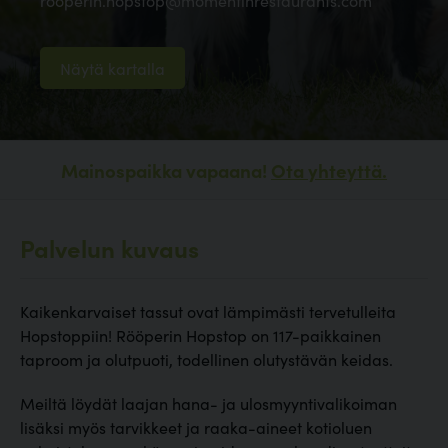
rooperin.hopstop@momentinrestaurants.com
Näytä kartalla
Mainospaikka vapaana!
Ota yhteyttä.
Palvelun kuvaus
Kaikenkarvaiset tassut ovat lämpimästi tervetulleita
Hopstoppiin! Rööperin Hopstop on 117-paikkainen
taproom ja olutpuoti, todellinen olutystävän keidas.
Meiltä löydät laajan hana- ja ulosmyyntivalikoiman
lisäksi myös tarvikkeet ja raaka-aineet kotioluen