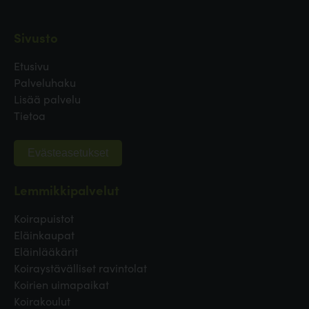
Sivusto
Etusivu
Palveluhaku
Lisää palvelu
Tietoa
Evästeasetukset
Lemmikkipalvelut
Koirapuistot
Eläinkaupat
Eläinlääkärit
Koiraystävälliset ravintolat
Koirien uimapaikat
Koirakoulut