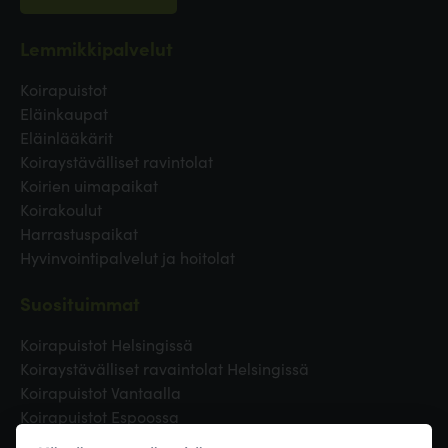
Lemmikkipalvelut
Koirapuistot
Eläinkaupat
Eläinlääkärit
Koiraystävälliset ravintolat
Koirien uimapaikat
Koirakoulut
Harrastuspaikat
Hyvinvointipalvelut ja hoitolat
Suosituimmat
Koirapuistot Helsingissä
Koiraystävälliset ravaintolat Helsingissä
Koirapuistot Vantaalla
Koirapuistot Espoossa
Koirapuistot Turussa