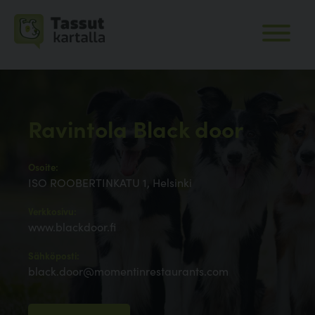
Ravintola Black door
Osoite:
ISO ROOBERTINKATU 1, Helsinki
Verkkosivu:
www.blackdoor.fi
Sähköposti:
black.door@momentinrestaurants.com