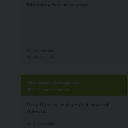
Tällä palvelulla ei ole kuvausta.
1 kommenttia
1.00, 1 ääntä
Tilkanvierron koirapuisto
Tilkanvierto 5, Helsinki
Kiva pikkupuisto, mukavat puut, hauskasti
rinteessä.
1 kommenttia