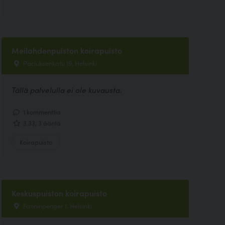
Meilahdenpuiston koirapuisto
Paciuksenkatu 19, Helsinki
Tällä palvelulla ei ole kuvausta.
1 kommenttia
3.33, 3 ääntä
Koirapuisto
Keskuspuiston koirapuisto
Fanninpenger 1, Helsinki