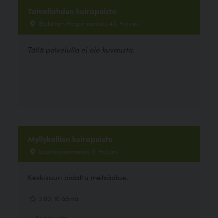
Taivallahden koirapuisto
Eteläinen Hesperiankatu 40, Helsinki
Tällä palvelulla ei ole kuvausta.
Myllykallion koirapuisto
Lauttasaarenmäki 6, Helsinki
Keskisuuri aidattu metsäalue.
3.60, 10 ääntä
Koirapuisto