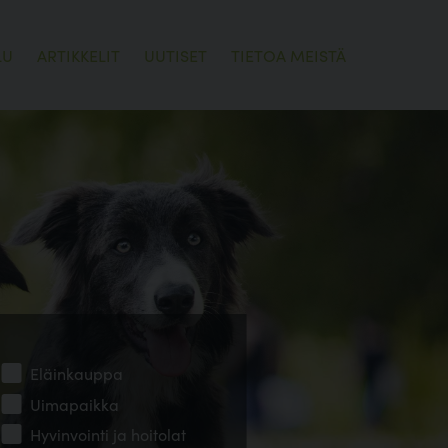
LU
ARTIKKELIT
UUTISET
TIETOA MEISTÄ
Eläinkauppa
Uimapaikka
Hyvinvointi ja hoitolat