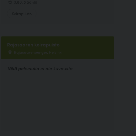
3.80, 5 ääntä
Koirapuisto
Rajasaaren koirapuisto
Rajasaarenpenger, Helsinki
Tällä palvelulla ei ole kuvausta.