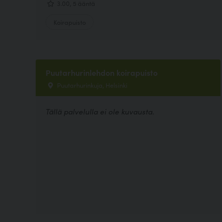
3.00, 5 ääntä
Koirapuisto
Puutarhurinlehdon koirapuisto
Puutarhurinkuja, Helsinki
Tällä palvelulla ei ole kuvausta.