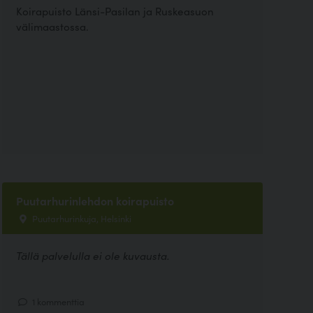
Koirapuisto Länsi-Pasilan ja Ruskeasuon
välimaastossa.
Puutarhurinlehdon koirapuisto
Puutarhurinkuja, Helsinki
Tällä palvelulla ei ole kuvausta.
1 kommenttia