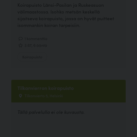
Koirapuisto Länsi-Pasilan ja Ruskeasuon
välimaastossa. Isohko metsän keskellä
sijaitseva koirapuisto, jossa on hyvät puitteet
isommankin koiran tarpeisiin.
1 kommenttia
3.67, 6 ääntä
Koirapuisto
Tilkanvierron koirapuisto
Tilkanvierto 5, Helsinki
Tällä palvelulla ei ole kuvausta.