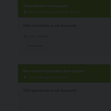
Taivallahden koirapuisto
Eteläinen Hesperiankatu 40, Helsinki
Tällä palvelulla ei ole kuvausta.
3.50, 2 ääntä
Koirapuisto
Nervanderin puistikon koirapuisto
Nervarderinkatu 8, Helsinki
Tällä palvelulla ei ole kuvausta.