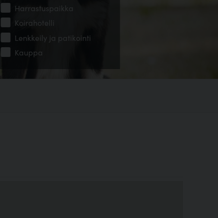
Harrastuspaikka
Koirahotelli
Lenkkeily ja patikointi
Kauppa