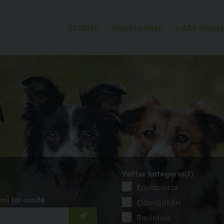
ETUSIVU
PALVELUHAKU
LISÄÄ PALVE
Valitse kategoria(t)
Koirapuisto
mi tai osoite
Eläinlääkäri
Ravintola