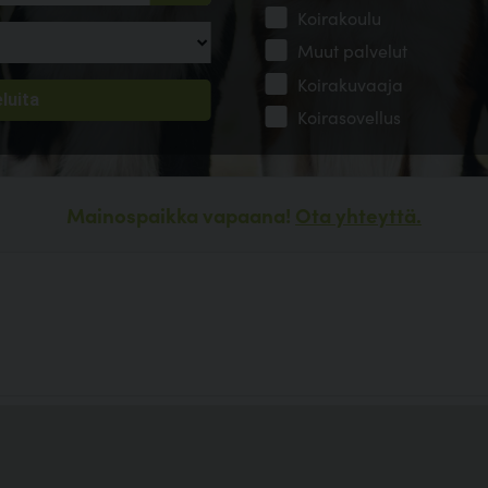
Koirakoulu
Muut palvelut
Koirakuvaaja
Koirasovellus
Mainospaikka vapaana!
Ota yhteyttä.