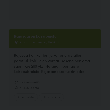
Rajasaaren koirapuisto
Rajasaarenpenger, Helsinki
Rajasaari on koirien ja koiranomistajien
paratiisi, koirille on varattu kokonainen oma
saari. Kesällä yksi Helsingin parhaista
koirapuistoista. Rajasaaressa tuskin edes...
22 kommenttia
4.14, 37 ääntä
Koirapuisto
Uimapaikka