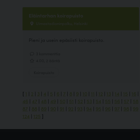
Eläintarhan koirapuisto
Uimastadioninpolku, Helsinki
Pieni ja usein epäsiisti koirapuisto.
3 kommenttia
4.00, 2 ääntä
Koirapuisto
[
1
|
2
|
3
|
4
|
5
|
6
|
7
|
8
|
9
|
10
|
11
|
12
|
13
|
14
|
15
|
16
|
46
|
47
|
48
|
49
|
50
|
51
|
52
|
53
|
54
|
55
|
56
|
57
|
58
87
|
88
|
89
|
90
|
91
|
92
|
93
|
94
|
95
|
96
|
97
|
98
|
99
124
|
125
]