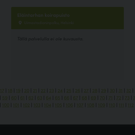
Eläintarhan koirapuisto
Uimastadioninpolku, Helsinki
Tällä palvelulla ei ole kuvausta.
17
|
18
|
19
|
20
|
21
|
22
|
23
|
24
|
25
|
26
|
27
|
28
|
29
|
30
|
31
|
32
|
|
59
|
60
|
61
|
62
|
63
|
64
|
65
|
66
|
67
|
68
|
69
|
70
|
71
|
72
|
73
|
|
100
|
101
|
102
|
103
|
104
|
105
|
106
|
107
|
108
|
109
|
110
|
111
|
112