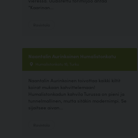
vieressä. Uudistettu torimiljöö antaa
”Kaarinan...
Ravintola
Naantalin Aurinkoinen Humalistonkatu
Humalistonkatu 16, Turku
Naantalin Aurinkoinen toivottaa kaikki kiltit
koirat mukaan kahvittelemaan!
Humalistonkadun kahvila Turussa on pieni ja
tunnelmallinen, mutta sitäkin modernimpi. Se
sijaitsee aivan...
Ravintola