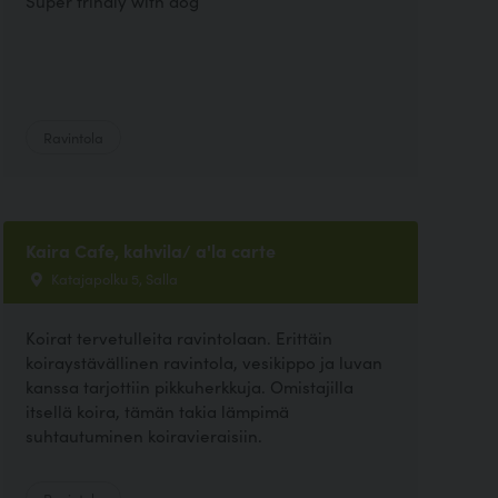
Super frindly with dog
Ravintola
Kaira Cafe, kahvila/ a'la carte
Katajapolku 5, Salla
Koirat tervetulleita ravintolaan. Erittäin
koiraystävällinen ravintola, vesikippo ja luvan
kanssa tarjottiin pikkuherkkuja. Omistajilla
itsellä koira, tämän takia lämpimä
suhtautuminen koiravieraisiin.