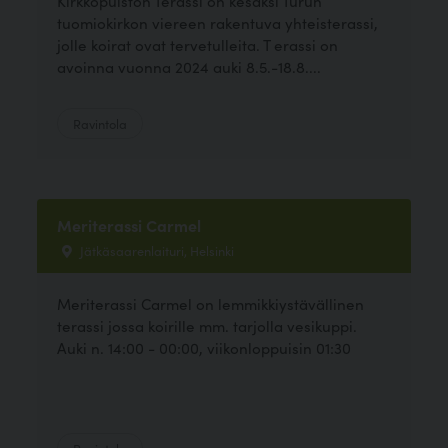
Kirkkopuiston Terassi on kesäksi Turun
tuomiokirkon viereen rakentuva yhteisterassi,
jolle koirat ovat tervetulleita. T erassi on
avoinna vuonna 2024 auki 8.5.-18.8....
Ravintola
Meriterassi Carmel
Jätkäsaarenlaituri, Helsinki
Meriterassi Carmel on lemmikkiystävällinen
terassi jossa koirille mm. tarjolla vesikuppi.
Auki n. 14:00 - 00:00, viikonloppuisin 01:30