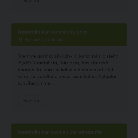
Ravintola
Naantalin Aurinkoinen Nuhjala
Ruotupiha 2, Naantali
Olemme aurinkoisin kahvila jonka toimipisteitä
löydät Naantalista, Raisiosta, Turusta sekä
Kaarinasta. Kaikkiin kahviloihimme ovat kiltit
koirat tervetulleita, myös sisätiloihin. Nuhjalan
kahvilastamme...
Ravintola
Naantalin Aurinkoinen Sarkamaantie