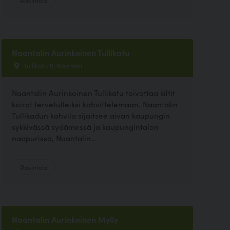
Ravintola
Naantalin Aurinkoinen Tullikatu
Tullikatu 11, Naantali
Naantalin Aurinkoinen Tullikatu toivottaa kiltit
koirat tervetulleiksi kahvittelemaan. Naantalin
Tullikadun kahvila sijaitsee aivan kaupungin
sykkivässä sydämessä ja kaupungintalon
naapurissa, Naantalin...
Ravintola
Naantalin Aurinkoinen Mylly