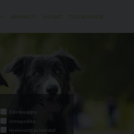
LU
ARTIKKELIT
UUTISET
TIETOA MEISTÄ
Eläinkauppa
Uimapaikka
Hyvinvointi ja hoitolat