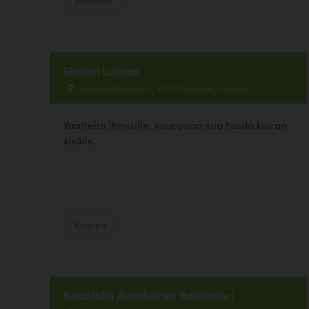
Ravintola
Ekotori Loimaa
Leppäkuljunkatu 2, 32200 Loimaa, Loimaa
Vaatteita ihmisille, kauppaan saa tuoda koiran
sisälle.
Kauppa
Naantalin Aurinkoinen Raisiontori