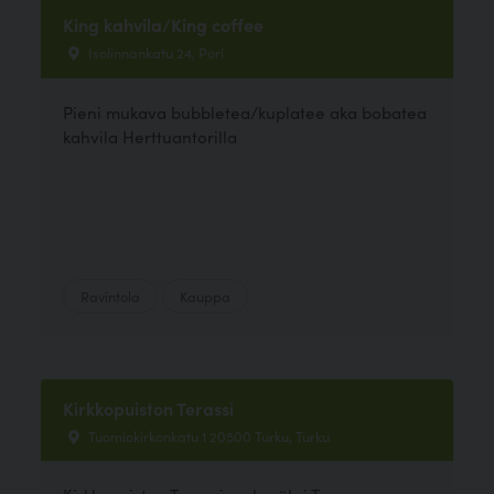
King kahvila/King coffee
Isolinnankatu 24, Pori
Pieni mukava bubbletea/kuplatee aka bobatea
kahvila Herttuantorilla
Ravintola
Kauppa
Kirkkopuiston Terassi
Tuomiokirkonkatu 1 20500 Turku, Turku