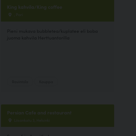
King kahvila/King coffee
, Pori
Pieni mukava bubbletea/kuplatee eli boba
juoma kahvila Herttuantorilla
Ravintola
Kauppa
Persian Cafe and restaurant
Liisankatu 3, Helsinki