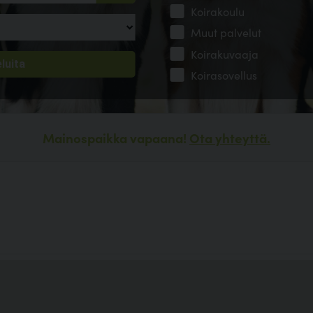
Koirakoulu
Muut palvelut
Koirakuvaaja
Koirasovellus
Mainospaikka vapaana!
Ota yhteyttä.