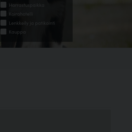
Harrastuspaikka
Koirahotelli
Lenkkeily ja patikointi
Kauppa