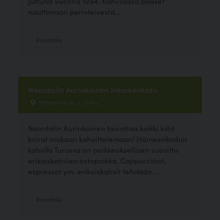
juttuna vuonna 1994. Kahvilassa pääset
nauttimaan perinteisestä...
Ravintola
Naantalin Aurinkoinen Hämeenkatu
Hämeenkatu 3, Turku
Naantalin Aurinkoinen toivottaa kaikki kiltit
koirat mukaan kahvittelemaan! Hämeenkadun
kahvila Turussa on poikkeuksellisen suosittu
erikoiskahvien ostopaikka. Cappuccinot,
espressot ym. erikoiskahvit tehdään...
Ravintola