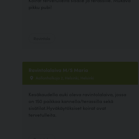
Koirat tervetulleita sisälle ja terassille. Mukava
pikku pubi!
Ravintola
Ravintolalaiva M/S Maria
Aallonhalkoja 2, Helsinki, Helsinki
Kesäkaudella auki oleva ravintolalaiva, jossa
on 150 paikkaa kannella/terassilla sekä
sisätilat.Hyväkäytöksiset koirat ovat
tervetulleita.