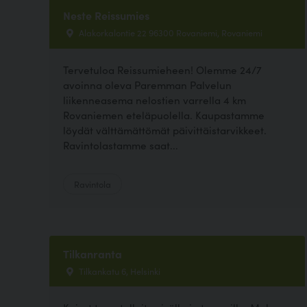
Neste Reissumies
Alakorkalontie 22 96300 Rovaniemi, Rovaniemi
Tervetuloa Reissumieheen! Olemme 24/7
avoinna oleva Paremman Palvelun
liikenneasema nelostien varrella 4 km
Rovaniemen eteläpuolella. Kaupastamme
löydät välttämättömät päivittäistarvikkeet.
Ravintolastamme saat...
Ravintola
Tilkanranta
Tilkankatu 6, Helsinki