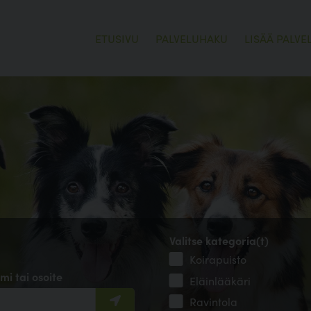
ETUSIVU
PALVELUHAKU
LISÄÄ PALVE
Valitse kategoria(t)
Koirapuisto
mi tai osoite
Eläinlääkäri
Ravintola