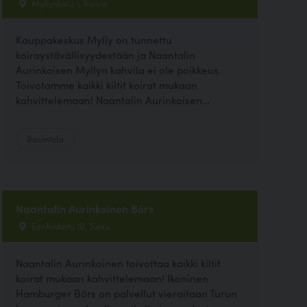
Myllynkatu 1, Raisio
Kauppakeskus Mylly on tunnettu
koiraystävällisyydestään ja Naantalin
Aurinkoisen Myllyn kahvila ei ole poikkeus.
Toivotamme kaikki kiltit koirat mukaan
kahvittelemaan! Naantalin Aurinkoisen...
Ravintola
Naantalin Aurinkoinen Börs
Eerikinkatu 10, Turku
Naantalin Aurinkoinen toivottaa kaikki kiltit
koirat mukaan kahvittelemaan! Ikoninen
Hamburger Börs on palvellut vieraitaan Turun