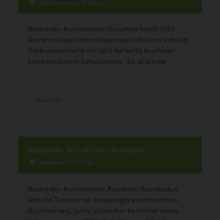
Sarkamaantie 16, Raisio
Naantalin Aurinkoinen toivottaa kaikki kiltit
koirat mukaan kahvittelemaan! Raision kahvila
Sarkamaantiellä on tällä hetkellä kooltaan
kaikkein suurin kahvilamme. Se sijaitsee...
Ravintola
Naantalin Aurinkoinen Aurakatu
Aurakatu 7-9, Turku
Naantalin Aurinkoinen Aurakatu Aurakadun
kahvila Turussa on kaupungin ensimmäinen
Aurinkoinen, josta uutisetkin kertoivat isona