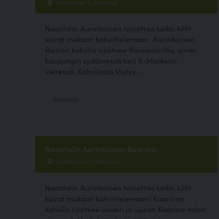
Raisiontori 5, Naantali
Naantalin Aurinkoinen toivottaa kaikki kiltit
koirat mukaan kahvittelemaan. Aurinkoinen
Raision kahvila sijaitsee Raisiontorilla, aivan
kaupungin sydämessä heti S-Marketin
vieressä. Kahvilasta löytyy...
Ravintola
Naantalin Aurinkoinen Kaarina
Puntarikatu 3, Kaarina
Naantalin Aurinkoinen toivottaa kaikki kiltit
koirat mukaan kahvittelemaan! Kaarinan
kahvila sijaitsee uuden ja upean Kaarina-talon