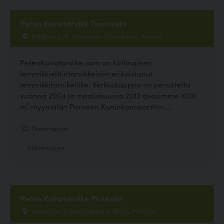
Peten Koiratarvike Tammisto
Sähkötie 2–6, Tammiston Ostospuisto, Vantaa
PetenKoiratarvike.com on kotimainen
lemmikkieläintarvikkeisiin erikoistunut
lemmikkitarvikeliike. Verkkokauppa on perustettu
vuonna 2004 ja maaliskuussa 2012 avasimme 1000
m² myymälän Porvoon Kuninkaanporttiin....
1 kommenttia
Eläinkauppa
Peten Koiratarvike Pirkkala
Saapastie 2, Kauppakeskus Veska, Pirkkala