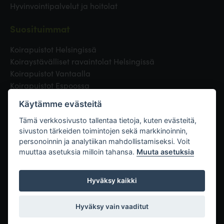
Hyvinvointipalvelut ja hoitolat
Suosituimmat
Koirapuistot Helsingissä
Koiraystävälliset ravaintolat Helsingissä
Koirapuistot Vantaalla
Koirapuistot Espoossa
Koirapuistot Turussa
Käytämme evästeitä
Eläinlääkäri Helsingissä
Koirapuistot Tampereella
Tämä verkkosivusto tallentaa tietoja, kuten evästeitä,
sivuston tärkeiden toimintojen sekä markkinoinnin,
personoinnin ja analytiikan mahdollistamiseksi. Voit
Linkit
muuttaa asetuksia milloin tahansa.
Muuta asetuksia
Hyväksy kaikki
Hyväksy vain vaaditut