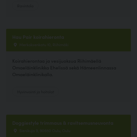
Ravintola
Hau Pair koirahieronta
Merkoksenkatu 10, Riihimäki
Koirahierontaa ja vesijuoksua Riihimäellä
Omaeläinklinikka Ehelissä sekä Hämeenlinnassa
Omaeläinklinikalla.
Hyvinvointi ja hoitolat
Doggiestyle trimmaus & ravitsemusneuvonta
Sienikuja 9, 90650 Oulu, Oulu