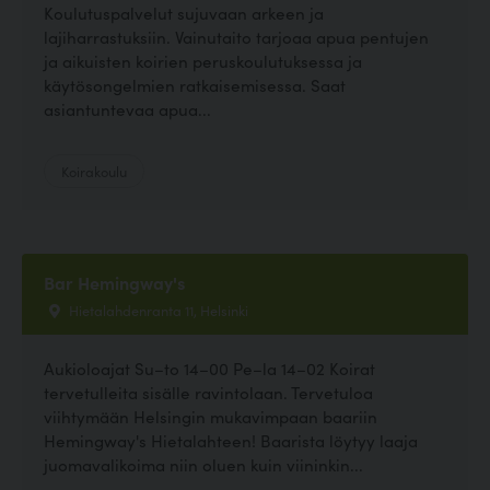
Koulutuspalvelut sujuvaan arkeen ja
lajiharrastuksiin. Vainutaito tarjoaa apua pentujen
ja aikuisten koirien peruskoulutuksessa ja
käytösongelmien ratkaisemisessa. Saat
asiantuntevaa apua...
Koirakoulu
Bar Hemingway's
Hietalahdenranta 11, Helsinki
Aukioloajat Su–to 14–00 Pe–la 14–02 Koirat
tervetulleita sisälle ravintolaan. Tervetuloa
viihtymään Helsingin mukavimpaan baariin
Hemingway's Hietalahteen! Baarista löytyy laaja
juomavalikoima niin oluen kuin viininkin...