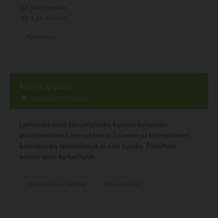
1 kommenttia
3.25, 4 ääntä
Koirakoulu
Kallion kirjasto
Viides linja 11, Helsinki
Lemmikit ovat tervetulleita Kallion kirjaston
ensimmäiseen kerrokseen! Toiseen ja kolmanteen
kerrokseen lemmikkejä ei saa tuoda. Pidäthän
omasi aina kytkettynä.
Hyvinvointi ja hoitolat
Muut palvelut