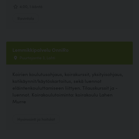
4.00, 1 ääntä
Ravintola
Lemmikkipalvelu OnniRo
Puurtajantie 3, Lahti
Koirien koulutusohjaus, koirakurssit, yksityisohjaus,
kotikäynnit/käytöskartoitus, sekä luennot
eläintenkouluttamiseen liittyen. Tilauskurssit ja -
luennot. Koirakoulutoiminta: koirakoulu Lahen
Murre
Hyvinvointi ja hoitolat