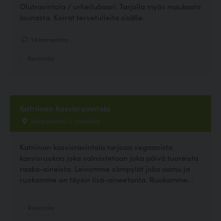
Olutravintola / urheilubaari. Tarjolla myös maukasta
lounasta. Koirat tervetulleita sisälle.
1 kommenttia
Ravintola
Katriinan Kasvisravintola
Kauppakatu 11, Jyväskylä
Katriinan kasvisravintola tarjoaa vegaanista
kasvisruokaa joka valmistetaan joka päivä tuoreista
raaka-aineista. Leivomme sämpylät joka aamu ja
ruokamme on täysin lisä-aineetonta. Ruokamme...
Ravintola