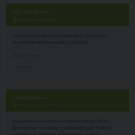
B&J's Livingroom
Huuhankatu 4, Kuopio
Ravintola ja pubi plus kesäterassi. Koirat ovat
tervetuleet kesäterassille ja pubissa.
5.00, 1 ääntä
Ravintola
Tenho Restobar
Helsinginkatu 15, Helsinki
Kaikenkokoiset karvaturrit tervetulleita! Tenho
Restobar on trendikäs ravintola & baari Kallion
sydämessä. Olemme erityisen tunnettuja