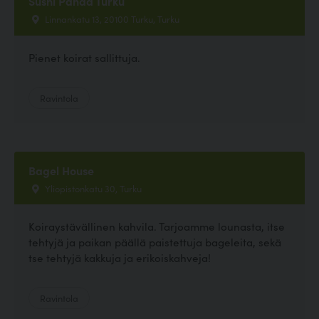
Sushi Panda Turku
Linnankatu 13, 20100 Turku, Turku
Pienet koirat sallittuja.
Ravintola
Bagel House
Yliopistonkatu 30, Turku
Koiraystävällinen kahvila. Tarjoamme lounasta, itse
tehtyjä ja paikan päällä paistettuja bageleita, sekä
tse tehtyjä kakkuja ja erikoiskahveja!
Ravintola