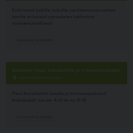
Kotitrimmit kaikille roduille, ravitsemusneuvontaa
koirille erityisesti sairauksien tukihoitoa
ravitsemuksellisesti.
Hyvinvointi ja hoitolat
Valkoinen Tassu, koirahoitola ja trimmauspalvelut
Juankoskentie 853, Kuopio
Pieni KoiraHotelli maalla ja trimmauspalvelut
Aukioloajat: ma-pe: 8.20 la-su: 8-18
Hyvinvointi ja hoitolat