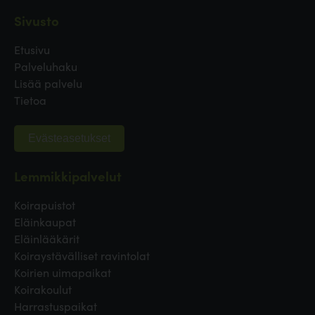
Sivusto
Etusivu
Palveluhaku
Lisää palvelu
Tietoa
Evästeasetukset
Lemmikkipalvelut
Koirapuistot
Eläinkaupat
Eläinlääkärit
Koiraystävälliset ravintolat
Koirien uimapaikat
Koirakoulut
Harrastuspaikat