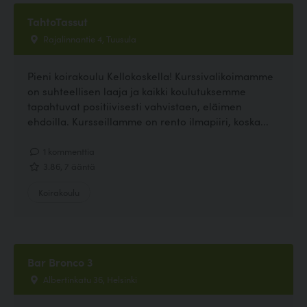
TahtoTassut
Rajalinnantie 4, Tuusula
Pieni koirakoulu Kellokoskella! Kurssivalikoimamme
on suhteellisen laaja ja kaikki koulutuksemme
tapahtuvat positiivisesti vahvistaen, eläimen
ehdoilla. Kursseillamme on rento ilmapiiri, koska...
1 kommenttia
3.86, 7 ääntä
Koirakoulu
Bar Bronco 3
Albertinkatu 36, Helsinki