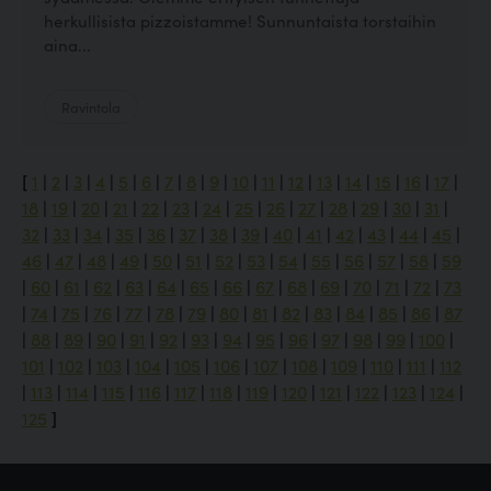
herkullisista pizzoistamme! Sunnuntaista torstaihin
aina...
Ravintola
[
1
|
2
|
3
|
4
|
5
|
6
|
7
|
8
|
9
|
10
|
11
|
12
|
13
|
14
|
15
|
16
|
17
|
18
|
19
|
20
|
21
|
22
|
23
|
24
|
25
|
26
|
27
|
28
|
29
|
30
|
31
|
32
|
33
|
34
|
35
|
36
|
37
|
38
|
39
|
40
|
41
|
42
|
43
|
44
|
45
|
46
|
47
|
48
|
49
|
50
|
51
|
52
|
53
|
54
|
55
|
56
|
57
|
58
|
59
|
60
|
61
|
62
|
63
|
64
|
65
|
66
|
67
|
68
|
69
|
70
|
71
|
72
|
73
|
74
|
75
|
76
|
77
|
78
|
79
|
80
|
81
|
82
|
83
|
84
|
85
|
86
|
87
|
88
|
89
|
90
|
91
|
92
|
93
|
94
|
95
|
96
|
97
|
98
|
99
|
100
|
101
|
102
|
103
|
104
|
105
|
106
|
107
|
108
|
109
|
110
|
111
|
112
|
113
|
114
|
115
|
116
|
117
|
118
|
119
|
120
|
121
|
122
|
123
|
124
|
125
]