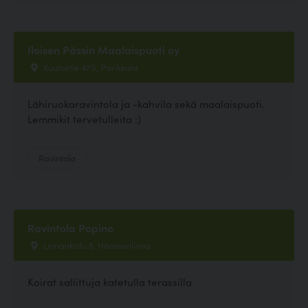
Iloisen Pässin Maalaispuoti oy
Kuutostie 470, Parikkala
Lähiruokaravintola ja -kahvila sekä maalaispuoti.
Lemmikit tervetulleita :)
Ravintola
Ravintola Popino
Linnankatu 6, Hämeenlinna
Koirat sallittuja katetulla terassilla