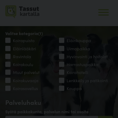
Valitse kategoria(t)
Koirapuisto
Eläinkauppa
Eläinlääkäri
Uimapaikka
Ravintola
Hyvinvointi ja hoitolat
Koirakoulu
Harrastuspaikka
Muut palvelut
Koirahotelli
Koirakuvaaja
Lenkkeily ja patikointi
Koirasovellus
Kauppa
Palveluhaku
Syötä paikkakunta, palvelun nimi tai osoite