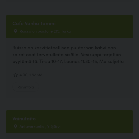
Cafe Vanha Tammi
Ruissalon puistotie 215, Turku
Ruissalon kasvitieteellisen puutarhan kahvilaan
koirat ovat tervetulleita sisälle. Vesikuppi tarjottiin
pyytämättä. Ti-su 10-17, Lounas 11.30-15, Ma suljettu
4.00, 1 ääntä
Ravintola
Vainutaito
Antaverkantie , Ylöjärvi