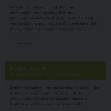
PetenKoiratarvike.com on kotimainen
lemmikkieläintarvikkeisiin erikoistunut
lemmikkitarvikeliike. Verkkokauppa on perustettu
vuonna 2004 ja maaliskuussa 2012 avasimme 1000
m² myymälän Porvoon Kuninkaanporttiin....
Eläinkauppa
Kymen Koirapalvelu
Suurenmaantie 36, 46810 Ummeljoki, Kouvola
Kymen Koirapalvelu tarjoaa koirahotelli palveluiden
lisäksi käytös- ja ongelma koirakoulutusta niin
yksityistunteina kuin myös kurssimuotoisena
koulutuksena yli 15 -vuoden kokemuksella....