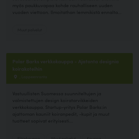
myös paukkuvapaa kohde rauhalliseen uuden
vuoden viettoon. Ilmoitathan lemmikistä ennalta...
Muut palvelut
Polar Barks verkkokauppa - Ajatonta designia
koirakoteihin
, Lappeenranta
Vastuullisten Suomessa suunniteltujen ja
valmistettujen design koiratarvikkeiden
verkkokauppa. Startup-yritys Polar Barks:in
ajattoman kauniit koiranpedit, -kupit ja muut
tuotteet sopivat erityisesti...
Eläinkauppa
Muut palvelut
Kauppa