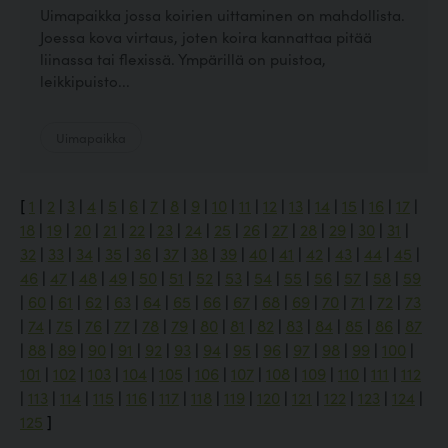
Uimapaikka jossa koirien uittaminen on mahdollista.
Joessa kova virtaus, joten koira kannattaa pitää
liinassa tai flexissä. Ympärillä on puistoa,
leikkipuisto...
Uimapaikka
[
1
|
2
|
3
|
4
|
5
|
6
|
7
|
8
|
9
|
10
|
11
|
12
|
13
|
14
|
15
|
16
|
17
|
18
|
19
|
20
|
21
|
22
|
23
|
24
|
25
|
26
|
27
|
28
|
29
|
30
|
31
|
32
|
33
|
34
|
35
|
36
|
37
|
38
|
39
|
40
|
41
|
42
|
43
|
44
|
45
|
46
|
47
|
48
|
49
|
50
|
51
|
52
|
53
|
54
|
55
|
56
|
57
|
58
|
59
|
60
|
61
|
62
|
63
|
64
|
65
|
66
|
67
|
68
|
69
|
70
|
71
|
72
|
73
|
74
|
75
|
76
|
77
|
78
|
79
|
80
|
81
|
82
|
83
|
84
|
85
|
86
|
87
|
88
|
89
|
90
|
91
|
92
|
93
|
94
|
95
|
96
|
97
|
98
|
99
|
100
|
101
|
102
|
103
|
104
|
105
|
106
|
107
|
108
|
109
|
110
|
111
|
112
|
113
|
114
|
115
|
116
|
117
|
118
|
119
|
120
|
121
|
122
|
123
|
124
|
125
]