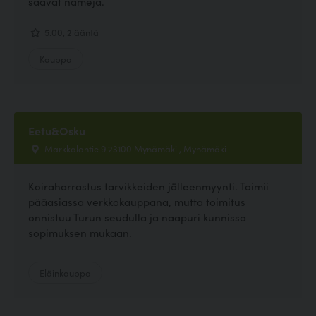
saavat nameja.
5.00, 2 ääntä
Kauppa
Eetu&Osku
Markkalantie 9 23100 Mynämäki , Mynämäki
Koiraharrastus tarvikkeiden jälleenmyynti. Toimii
pääasiassa verkkokauppana, mutta toimitus
onnistuu Turun seudulla ja naapuri kunnissa
sopimuksen mukaan.
Eläinkauppa