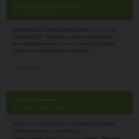
Karhupuiston pieneläinklinikka
Viides linja 14, Helsinki
KARHUPUISTON PIENELÄINKLINIKKA on toiminut
vuodesta 2021. Otamme vastaan tavallisempia
lemmikkieläimiä kuten koiria ja kissoja ja lisäksi
meillä on erikoisosaamista lintuihin,...
Eläinlääkäri
Lentiiran Lomakylä
Petäjäniementie 121, 88930 Lentiira, Kuhmo
Lentiiran Lomakylä tarjoaa lemmikkiystävällistä
mökkimajoitusta, luontoretkiä ja
savusaunaelämyksiä Kainuun rauhassa. Olemme