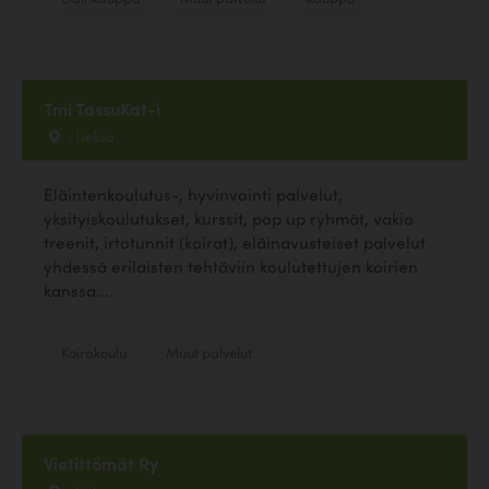
Tmi TassuKat-i
, Lieksa
Eläintenkoulutus-, hyvinvointi palvelut,
yksityiskoulutukset, kurssit, pop up ryhmät, vakio
treenit, irtotunnit (koirat), eläinavusteiset palvelut
yhdessä erilaisten tehtäviin koulutettujen koirien
kanssa....
Koirakoulu
Muut palvelut
Vietittömät Ry