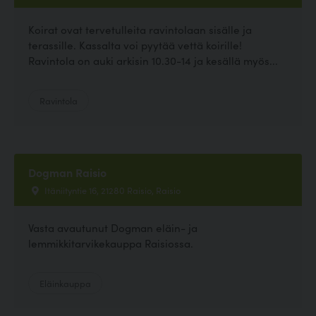
Koirat ovat tervetulleita ravintolaan sisälle ja
terassille. Kassalta voi pyytää vettä koirille!
Ravintola on auki arkisin 10.30-14 ja kesällä myös...
Ravintola
Dogman Raisio
Itäniityntie 16, 21280 Raisio, Raisio
Vasta avautunut Dogman eläin- ja
lemmikkitarvikekauppa Raisiossa.
Eläinkauppa