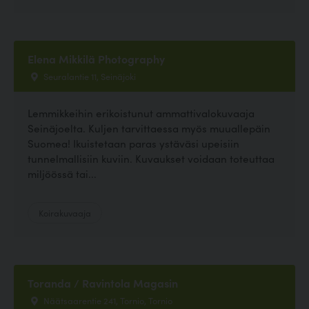
Elena Mikkilä Photography
Seuralantie 11, Seinäjoki
Lemmikkeihin erikoistunut ammattivalokuvaaja
Seinäjoelta. Kuljen tarvittaessa myös muuallepäin
Suomea! Ikuistetaan paras ystäväsi upeisiin
tunnelmallisiin kuviin. Kuvaukset voidaan toteuttaa
miljöössä tai...
Koirakuvaaja
Toranda / Ravintola Magasin
Näätsaarentie 241, Tornio, Tornio