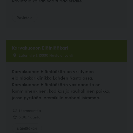
Ravintola,koiran saa tuoda sisälle.
Ravintola
Karvakuonon Eläinlääkäri
Laturintie 1, 15550 Nastola, Lahti
Karvakuonon Eläinlääkäri on yksityinen
eläinlääkäriklinikka Lahden Nastolassa.
Karvakuonon Eläinlääkärin vastaanotto on
lämminhenkinen, kodikas ja rauhallinen paikka,
jossa pyritään lemmikille mahdollisimman...
1 kommenttia
5.00, 1 ääntä
Eläinlääkäri