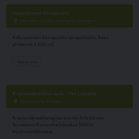
Lappajärven Koirapuisto
Erkkiläntie 2, 62600 Lappajärvi, Lappajärvi
Kaksiosainen Koirapuisto sorapohjalla. Koko
yhteensä 3 000 m2.
Koirapuisto
Kraniosakraaliterapia - Tmi Lujasula
Sähkökierto 4, Siilinjärvi
Kraniosakraaliterapiaa koirille Siilinjärven
Toivalassa Koiraurheilukeskus SAVOn
hyvinvointitiloissa.