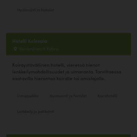
Hyvinvointi ja hoitolat
Hotelli Kalevala
Väinämöinen 9, Kuhmo
Koiraystävällinen hotelli, vieressä hienot
lenkkeilymahdollisuudet ja uimaranta. Tarvittaessa
saatavilla hierontaa koiralle tai omistajalle.
Uimapaikka
Hyvinvointi ja hoitolat
Koirahotelli
Lenkkeily ja patikointi