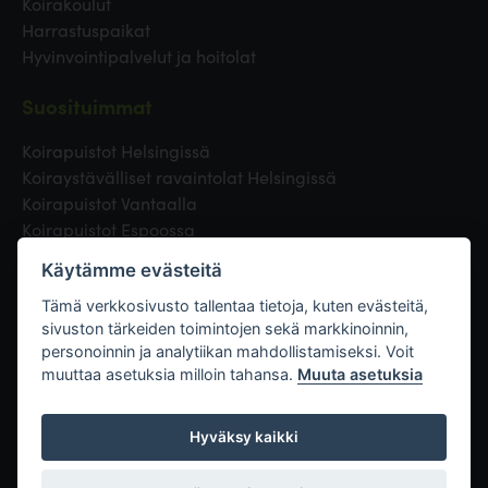
Koirakoulut
Harrastuspaikat
Hyvinvointipalvelut ja hoitolat
Suosituimmat
Koirapuistot Helsingissä
Koiraystävälliset ravaintolat Helsingissä
Koirapuistot Vantaalla
Koirapuistot Espoossa
Koirapuistot Turussa
Käytämme evästeitä
Eläinlääkäri Helsingissä
Koirapuistot Tampereella
Tämä verkkosivusto tallentaa tietoja, kuten evästeitä,
sivuston tärkeiden toimintojen sekä markkinoinnin,
personoinnin ja analytiikan mahdollistamiseksi. Voit
Linkit
muuttaa asetuksia milloin tahansa.
Muuta asetuksia
Hyväksy kaikki