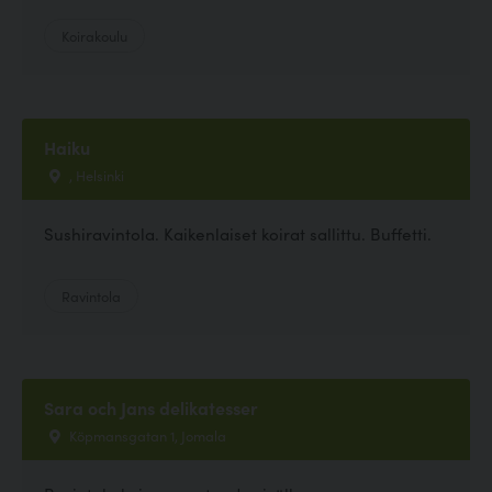
Koirakoulu
Haiku
, Helsinki
Sushiravintola. Kaikenlaiset koirat sallittu. Buffetti.
Ravintola
Sara och Jans delikatesser
Köpmansgatan 1, Jomala