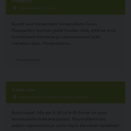
Flowpark
Skanssinkatu 10, Turku
Koirat ovat lämpimästi tervetulleita Turun
Flowparkiin kunhan pidät huolen siitä, että ne ovat
turvallisesti hihnassa ja valvonnassasi koko
vierailun ajan. Flowparkissa...
Muut palvelut
Kukka-Lea
Koskenalantie 5, 60100 Seinäjoki, Seinäjoki
Aukioloajat: Ma-pe 9-18 La 9-15 Koirat on aina
tervetulleita kukkakauppaan. Myymälästä saa
paljon rapsutuksia ja usein myös karvaiset asiakkaat