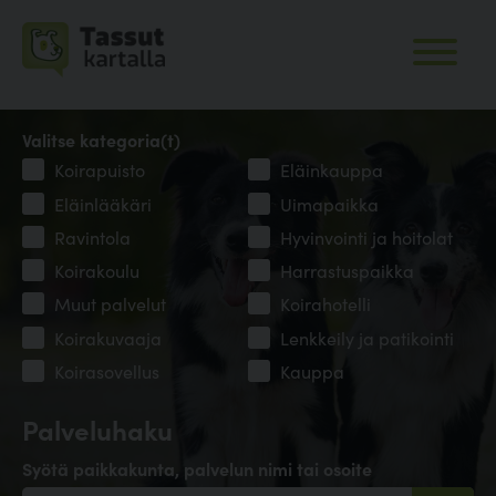
Valitse kategoria(t)
Koirapuisto
Eläinkauppa
Eläinlääkäri
Uimapaikka
Ravintola
Hyvinvointi ja hoitolat
Koirakoulu
Harrastuspaikka
Muut palvelut
Koirahotelli
Koirakuvaaja
Lenkkeily ja patikointi
Koirasovellus
Kauppa
Palveluhaku
Syötä paikkakunta, palvelun nimi tai osoite