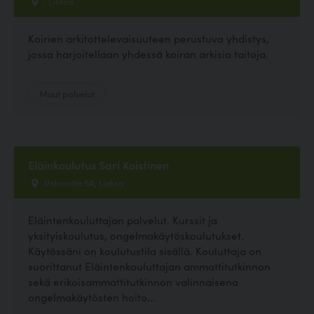
, Lieksa
Koirien arkitottelevaisuuteen perustuva yhdistys,
jossa harjoitellaan yhdessä koiran arkisia taitoja.
Muut palvelut
Eläinkoulutus Sari Koistinen
Pokrontie 5A, Lieksa
Eläintenkouluttajan palvelut. Kurssit ja
yksityiskoulutus, ongelmakäytöskoulutukset.
Käytössäni on koulutustila sisällä. Kouluttaja on
suorittanut Eläintenkouluttajan ammattitutkinnon
sekä erikoisammattitutkinnon valinnaisena
ongelmakäytösten hoito...