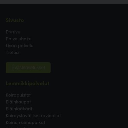
Sivusto
Etusivu
Palveluhaku
Lisää palvelu
Tietoa
Evästeasetukset
Lemmikkipalvelut
Koirapuistot
Eläinkaupat
Eläinlääkärit
Koiraystävälliset ravintolat
Koirien uimapaikat