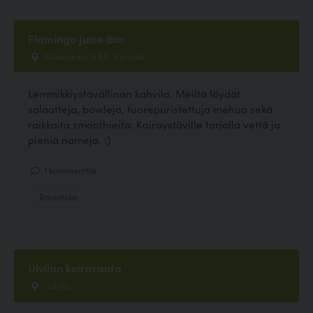
Flamingo Juice Bar
Museokatu 9 B0, Helsinki
Lemmikkiystävällinan kahvila. Meiltä löydät
salaatteja, bowleja, tuorepuristettuja mehua sekä
raikkaita smoothieita. Koiraystäville tarjolla vettä ja
pieniä nameja. :)
1 kommenttia
Ravintola
Ulvilan koiraranta
, Ulvila