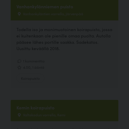
Vanhankylänniemen puisto
Vanhankyläntien varrella, Järvenpää
Todella iso ja monimuotoinen koirapuisto, jossa
ei kuitenkaan ole pienille omaa puolta. Autolla
pääsee lähes portille saakka. Sadekatos.
Uusittu keväällä 2018.
1 kommenttia
4.00, 1 ääntä
Koirapuisto
Kemin koirapuisto
Valtakadun varrella, Kemi