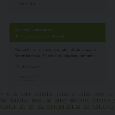
Koirapuisto
Karvetin koirapuisto
Marjapolun varrella, Naantali
Pienehkö koirapuisto Karvetin ulkoilualueella.
Aidan korkeus 150 cm. Kakkapussiautomaatti.
2 kommenttia
Koirapuisto
17
|
18
|
19
|
20
|
21
|
22
|
23
|
24
|
25
|
26
|
27
|
28
|
29
|
30
|
31
|
32
|
|
59
|
60
|
61
|
62
|
63
|
64
|
65
|
66
|
67
|
68
|
69
|
70
|
71
|
72
|
73
|
|
100
|
101
|
102
|
103
|
104
|
105
|
106
|
107
|
108
|
109
|
110
|
111
|
112