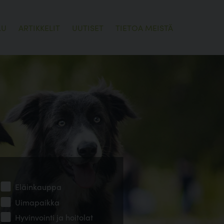
LU
ARTIKKELIT
UUTISET
TIETOA MEISTÄ
Eläinkauppa
Uimapaikka
Hyvinvointi ja hoitolat