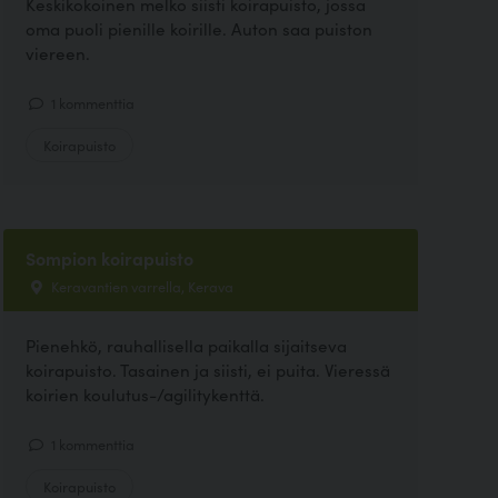
Keskikokoinen melko siisti koirapuisto, jossa
oma puoli pienille koirille. Auton saa puiston
viereen.
1 kommenttia
Koirapuisto
Sompion koirapuisto
Keravantien varrella, Kerava
Pienehkö, rauhallisella paikalla sijaitseva
koirapuisto. Tasainen ja siisti, ei puita. Vieressä
koirien koulutus-/agilitykenttä.
1 kommenttia
Koirapuisto