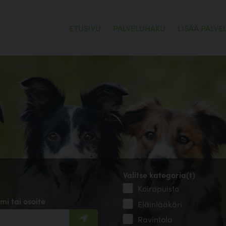
ETUSIVU
PALVELUHAKU
LISÄÄ PALVE
Valitse kategoria(t)
Koirapuisto
mi tai osoite
Eläinlääkäri
Ravintola