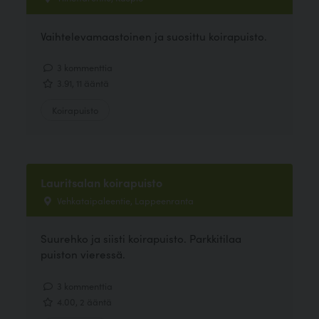
Vaihtelevamaastoinen ja suosittu koirapuisto.
3 kommenttia
3.91, 11 ääntä
Koirapuisto
Lauritsalan koirapuisto
Vehkataipaleentie, Lappeenranta
Suurehko ja siisti koirapuisto. Parkkitilaa
puiston vieressä.
3 kommenttia
4.00, 2 ääntä