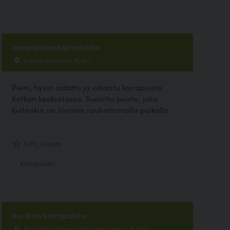
Isonpuiston koirapuisto
Kotkan isopuisto, Kotka
Pieni, hyvin aidattu ja valaistu koirapuisto
Kotkan keskustassa. Suosittu puisto, joka
kuitenkin on hieman rauhattomalla paikalla.
5.00, 1 ääntä
Koirapuisto
Kurikan koirapuisto
Paulaharjuntien ja Kärrytien risteys, Kurikka