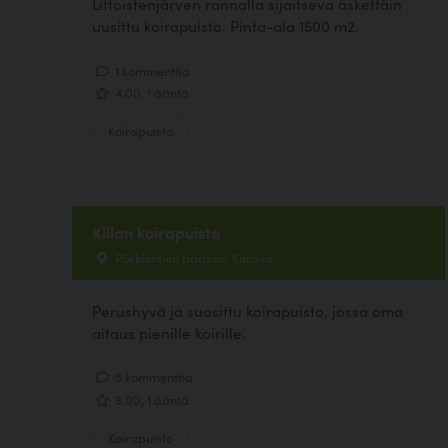
Littoistenjärven rannalla sijaitseva äskettäin
uusittu koirapuisto. Pinta-ala 1500 m2.
1 kommenttia
4.00, 1 ääntä
Koirapuisto
Killan koirapuisto
Pörkiöntien päässä, Kerava
Perushyvä ja suosittu koirapuisto, jossa oma
aitaus pienille koirille.
5 kommenttia
3.00, 1 ääntä
Koirapuisto