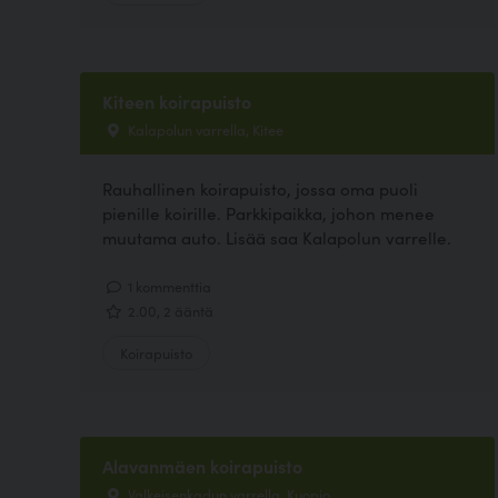
Kiteen koirapuisto
Kalapolun varrella, Kitee
Rauhallinen koirapuisto, jossa oma puoli
pienille koirille. Parkkipaikka, johon menee
muutama auto. Lisää saa Kalapolun varrelle.
1 kommenttia
2.00, 2 ääntä
Koirapuisto
Alavanmäen koirapuisto
Valkeisenkadun varrella, Kuopio