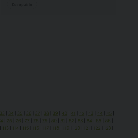
Koirapuisto
33
|
34
|
35
|
36
|
37
|
38
|
39
|
40
|
41
|
42
|
43
|
44
|
45
|
74
|
75
|
76
|
77
|
78
|
79
|
80
|
81
|
82
|
83
|
84
|
85
|
86
|
|
113
|
114
|
115
|
116
|
117
|
118
|
119
|
120
|
121
|
122
|
123
|