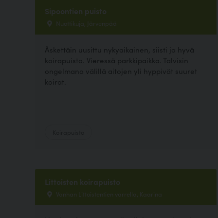
Sipoontien puisto
Nuottikuja, Järvenpää
Äskettäin uusittu nykyaikainen, siisti ja hyvä
koirapuisto. Vieressä parkkipaikka. Talvisin
ongelmana välillä aitojen yli hyppivät suuret
koirat.
Koirapuisto
Littoisten koirapuisto
Vanhan Littoistentien varrella, Kaarina