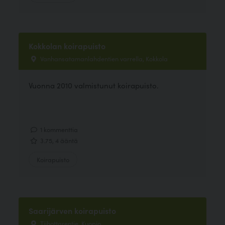
Kokkolan koirapuisto
Vanhansatamanlahdentien varrella, Kokkola
Vuonna 2010 valmistunut koirapuisto.
1 kommenttia
3.75, 4 ääntä
Koirapuisto
Saarijärven koirapuisto
Tiihottarentie, Kuopio