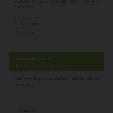
Suurehko koirapuisto saarella. Maasto pääosin
nurmikkoa.
1 kommenttia
5.00, 1 ääntä
Koirapuisto
Kurkelan koirapuisto
Kivitaskunkadun varrella, Kerava
Rauhallisella paikalla sijaitseva ja hyvin aidattu
koirapuisto.
Koirapuisto