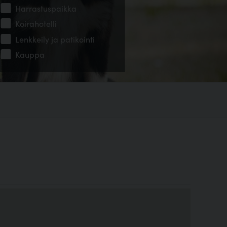
Harrastuspaikka
Koirahotelli
Lenkkeily ja patikointi
Kauppa