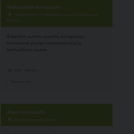
Vaakunatien koirapuisto
Vaakunatien ja Mäkitupalaisenkujan risteyksessä,
Kaarina
Äskettäin uusittu suosittu koirapuisto.
Molemmat puolet samankokoisia ja
kohtuullisen suuria.
4.00, 1 ääntä
Koirapuisto
Ahjon koirapuisto
Ahjontien varrella, Kerava