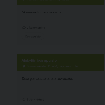
Monimuotoinen maasto.
2 kommenttia
Koirapuisto
Alakylän koirapuisto
Toukolankadun lähellä, Lappeenranta
Tällä palvelulla ei ole kuvausta.
3.75, 4 ääntä