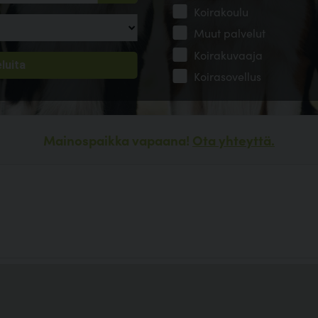
Koirakoulu
Muut palvelut
Koirakuvaaja
Koirasovellus
Mainospaikka vapaana!
Ota yhteyttä.