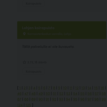
Koirapuisto
Lohjan koirapuisto
Karnaistenkadun varrella, Lohja
Tällä palvelulla ei ole kuvausta.
2.72, 18 ääntä
Koirapuisto
[
1
|
2
|
3
|
4
|
5
|
6
|
7
|
8
|
9
|
10
|
11
|
12
|
13
|
14
|
15
|
16
|
46
|
47
|
48
|
49
|
50
|
51
|
52
|
53
|
54
|
55
|
56
|
57
|
58
87
|
88
|
89
|
90
|
91
|
92
|
93
|
94
|
95
|
96
|
97
|
98
|
99
124
|
125
]