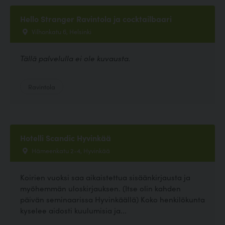
Hello Stranger Ravintola ja cocktailbaari
Vilhonkatu 6, Helsinki
Tällä palvelulla ei ole kuvausta.
Ravintola
Hotelli Scandic Hyvinkää
Hämeenkatu 2-4, Hyvinkää
Koirien vuoksi saa aikaistettua sisäänkirjausta ja
myöhemmän uloskirjauksen. (Itse olin kahden
päivän seminaarissa Hyvinkäällä) Koko henkilökunta
kyselee aidosti kuulumisia ja...