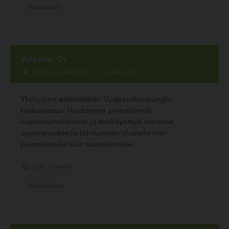
Koirapuisto
VakkaVet Oy
Vakka-Suomenkatu 7 , Uusikaupunki
Yksityinen eläinlääkäri Uudessakaupungin
keskustassa. Hoidamme pieneläimiä
vastaanotollamme ja kotikäyntejä teemme
ajanvarauksella lähikuntien alueella niin
pieneläimille kuin suureläimille.
5.00, 2 ääntä
Eläinlääkäri