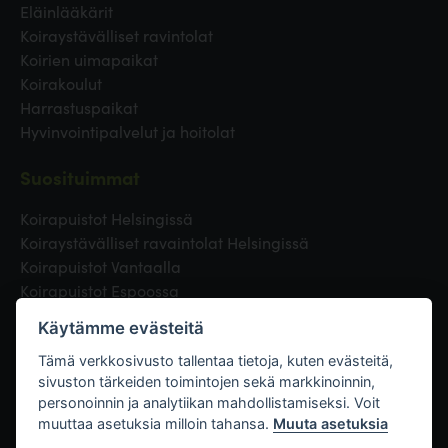
Eläinlääkärit
Koiraystävälliset ravintolat
Koirien uimapaikat
Koirakoulut
Harrastuspaikat
Hyvinvointipalvelut ja hoitolat
Suosituimmat
Koirapuistot Helsingissä
Koiraystävälliset ravaintolat Helsingissä
Koirapuistot Vantaalla
Koirapuistot Espoossa
Koirapuistot Turussa
Käytämme evästeitä
Eläinlääkäri Helsingissä
Koirapuistot Tampereella
Tämä verkkosivusto tallentaa tietoja, kuten evästeitä,
sivuston tärkeiden toimintojen sekä markkinoinnin,
personoinnin ja analytiikan mahdollistamiseksi. Voit
Linkit
muuttaa asetuksia milloin tahansa.
Muuta asetuksia