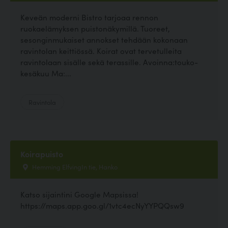
Keveän moderni Bistro tarjoaa rennon
ruokaelämyksen puistonäkymillä. Tuoreet,
sesonginmukaiset annokset tehdään kokonaan
ravintolan keittiössä. Koirat ovat tervetulleita
ravintolaan sisälle sekä terassille. Avoinna:touko-
kesäkuu Ma:...
Ravintola
Koirapuisto
Hemming ElfvingIn tie, Hanko
Katso sijaintini Google Mapsissa!
https://maps.app.goo.gl/1vtc4ecNyYYPQQsw9