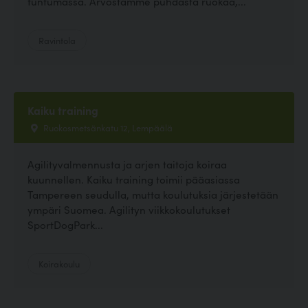
tuntumassa. Arvostamme puhdasta ruokaa,...
Ravintola
Kaiku training
Ruokosmetsänkatu 12, Lempäälä
Agilityvalmennusta ja arjen taitoja koiraa
kuunnellen. Kaiku training toimii pääasiassa
Tampereen seudulla, mutta koulutuksia järjestetään
ympäri Suomea. Agilityn viikkokoulutukset
SportDogPark...
Koirakoulu