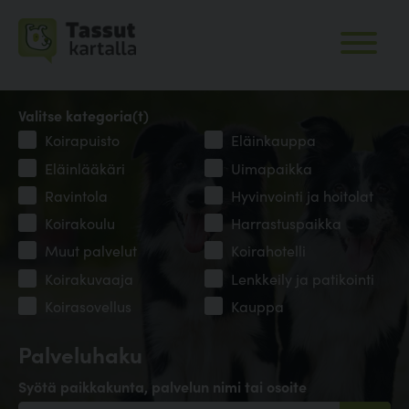
Valitse kategoria(t)
Koirapuisto
Eläinkauppa
Eläinlääkäri
Uimapaikka
Ravintola
Hyvinvointi ja hoitolat
Koirakoulu
Harrastuspaikka
Muut palvelut
Koirahotelli
Koirakuvaaja
Lenkkeily ja patikointi
Koirasovellus
Kauppa
Palveluhaku
Syötä paikkakunta, palvelun nimi tai osoite