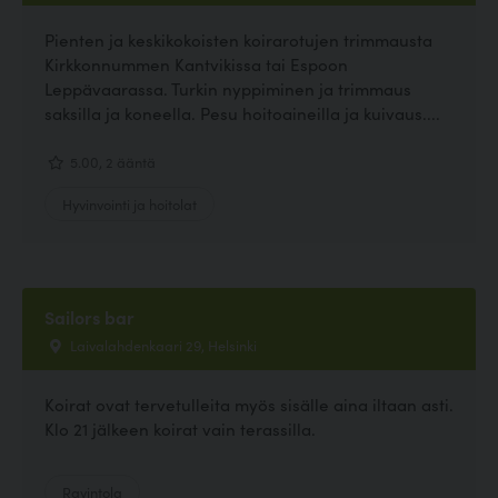
Pienten ja keskikokoisten koirarotujen trimmausta
Kirkkonnummen Kantvikissa tai Espoon
Leppävaarassa. Turkin nyppiminen ja trimmaus
saksilla ja koneella. Pesu hoitoaineilla ja kuivaus....
5.00, 2 ääntä
Hyvinvointi ja hoitolat
Sailors bar
Laivalahdenkaari 29, Helsinki
Koirat ovat tervetulleita myös sisälle aina iltaan asti.
Klo 21 jälkeen koirat vain terassilla.
Ravintola