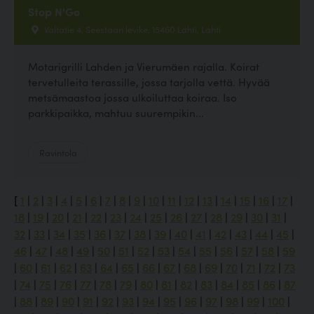
Stop N'Go
Valtatie 4, Seestaan levike, 15460 Lahti, Lahti
Motarigrilli Lahden ja Vierumäen rajalla. Koirat
tervetulleita terassille, jossa tarjolla vettä. Hyvää
metsämaastoa jossa ulkoiluttaa koiraa. Iso
parkkipaikka, mahtuu suurempikin...
Ravintola
[
1
|
2
|
3
|
4
|
5
|
6
|
7
|
8
|
9
|
10
|
11
|
12
|
13
|
14
|
15
|
16
|
17
|
18
|
19
|
20
|
21
|
22
|
23
|
24
|
25
|
26
|
27
|
28
|
29
|
30
|
31
|
32
|
33
|
34
|
35
|
36
|
37
|
38
|
39
|
40
|
41
|
42
|
43
|
44
|
45
|
46
|
47
|
48
|
49
|
50
|
51
|
52
|
53
|
54
|
55
|
56
|
57
|
58
|
59
|
60
|
61
|
62
|
63
|
64
|
65
|
66
|
67
|
68
|
69
|
70
|
71
|
72
|
73
|
74
|
75
|
76
|
77
|
78
|
79
|
80
|
81
|
82
|
83
|
84
|
85
|
86
|
87
|
88
|
89
|
90
|
91
|
92
|
93
|
94
|
95
|
96
|
97
|
98
|
99
|
100
|