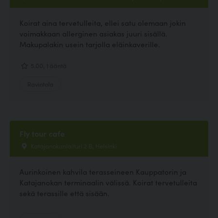
Koirat aina tervetulleita, ellei satu olemaan jokin
voimakkaan allerginen asiakas juuri sisällä.
Makupalakin usein tarjolla eläinkaverille.
5.00, 1 ääntä
Ravintola
Fly tour cafe
Katajanokanlaituri 2 B, Helsinki
Aurinkoinen kahvila terasseineen Kauppatorin ja
Katajanokan terminaalin välissä. Koirat tervetulleita
sekä terassille että sisään.