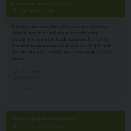
Eläinlääkäriasema MyllyVet
Kiviparintie 2, Helsinki
Eläinlääkäriasema MyllyVet:ssä sinua palvelee
ystävällinen ja asiantunteva henkilökunta.
Haluamme panostaa laadukkaaseen hoitoon ja
lämminhenkiseen asiakaspalveluun. Meiltä saat
lemmikillesi ennaltaehkäisevän terveydenhuollon
lisäksi...
3 kommenttia
4.67, 12 ääntä
Eläinlääkäri
Trimmauspalvelu Noveriadog
Ristikalliontie 24, Kirkkonummi