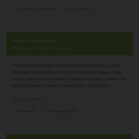
Hyvinvointi ja hoitolat
Muut palvelut
Avarian Sportdogs
Riihiraitti 1, 90240 OULU, Oulu
Avarian Sportdogs on oululainen koirakoulu, joka
tarjoaa agilityvalmennusta ja agilitykursseja, rally-
tokoa, nosework-treenejä, dobo-kursseja, pentu- ja
alkeiskursseja, sekä muiden lajien yksittäisiä...
3.13, 8 ääntä
Koirakoulu
Harrastuspaikka