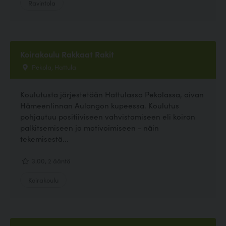
Ravintola
Koirakoulu Rakkaat Rakit
Pekola, Hattula
Koulutusta järjestetään Hattulassa Pekolassa, aivan
Hämeenlinnan Aulangon kupeessa. Koulutus
pohjautuu positiiviseen vahvistamiseen eli koiran
palkitsemiseen ja motivoimiseen - näin
tekemisestä...
3.00, 2 ääntä
Koirakoulu