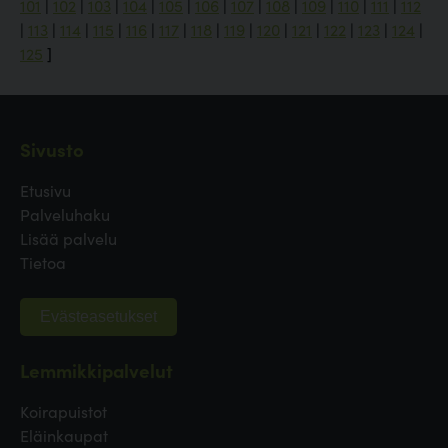
101
|
102
|
103
|
104
|
105
|
106
|
107
|
108
|
109
|
110
|
111
|
112
|
113
|
114
|
115
|
116
|
117
|
118
|
119
|
120
|
121
|
122
|
123
|
124
|
125
]
Sivusto
Etusivu
Palveluhaku
Lisää palvelu
Tietoa
Evästeasetukset
Lemmikkipalvelut
Koirapuistot
Eläinkaupat