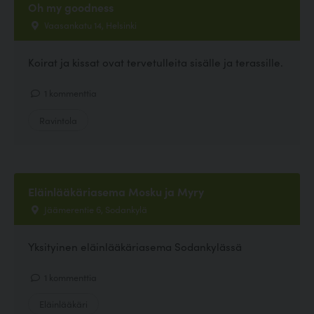
Oh my goodness
Vaasankatu 14, Helsinki
Koirat ja kissat ovat tervetulleita sisälle ja terassille.
1 kommenttia
Ravintola
Eläinlääkäriasema Mosku ja Myry
Jäämerentie 6, Sodankylä
Yksityinen eläinlääkäriasema Sodankylässä
1 kommenttia
Eläinlääkäri