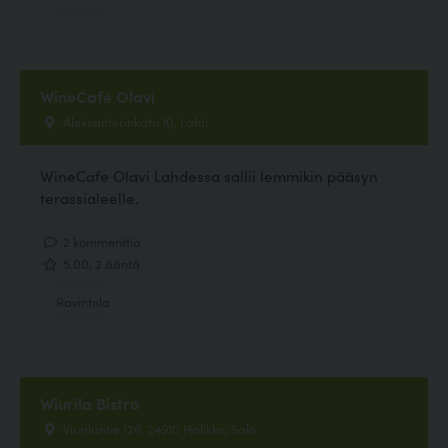
WineCafé Olavi
Aleksanterinkatu 10, Lahti
WineCafe Olavi Lahdessa sallii lemmikin pääsyn
terassialeelle.
2 kommenttia
5.00, 2 ääntä
Ravintola
Wiurila Bistro
Viurilantie 126, 24910 Halikko, Salo