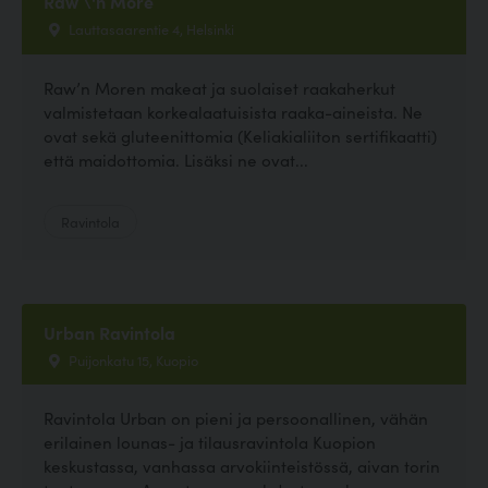
Raw \'n More
Lauttasaarentie 4, Helsinki
Raw’n Moren makeat ja suolaiset raakaherkut
valmistetaan korkealaatuisista raaka-aineista. Ne
ovat sekä gluteenittomia (Keliakialiiton sertifikaatti)
että maidottomia. Lisäksi ne ovat...
Ravintola
Urban Ravintola
Puijonkatu 15, Kuopio
Ravintola Urban on pieni ja persoonallinen, vähän
erilainen lounas- ja tilausravintola Kuopion
keskustassa, vanhassa arvokiinteistössä, aivan torin