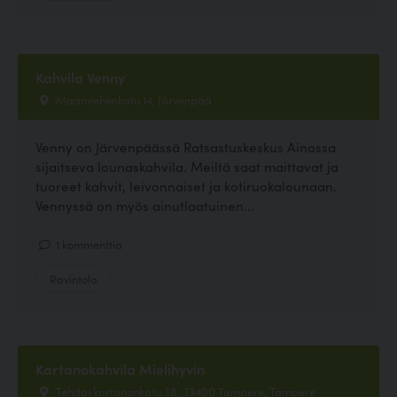
Kahvila Venny
Maamiehenkatu 14, Järvenpää
Venny on Järvenpäässä Ratsastuskeskus Ainossa
sijaitseva lounaskahvila. Meiltä saat maittavat ja
tuoreet kahvit, leivonnaiset ja kotiruokalounaan.
Vennyssä on myös ainutlaatuinen...
1 kommenttia
Ravintola
Kartanokahvila Mielihyvin
Tehdaskartanonkatu 38, 33400 Tampere, Tampere