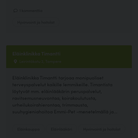
1 kommenttia
Hyvinvointi ja hoitolat
Eläinklinikka Timantti
Leirintäkatu 2, Tampere
Eläinklinikka Timantti tarjoaa monipuoliset
terveyspalvelut kaikille lemmikeille. Timantista
löytyvät mm. eläinlääkärin peruspalvelut,
ravitsemusneuvontaa, koirakoulutusta,
urheilukoirahierontaa, trimmausta,
suuhygieniahoitoa Emmi-Pet -menetelmällä ja...
Eläinkauppa
Eläinlääkäri
Hyvinvointi ja hoitolat