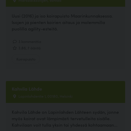
Uusi (2016) ja iso koirapuisto Maarinkunnaksessa.
Isojen ja pienten koirien aitaus ja molemmilla
puolilla agility-esteitä.
3 kommenttia
3.86, 7 ääntä
Koirapuisto
Kahvila Lähde
Lapinlahdentie 1, 00180, Helsinki
Kahvila Lähde on Lapinlahden Lähteen sydän, jonne
myös koirat ovat lämpimästi tervetulleita sisälle.
Kahvilaan voit tulla yksin tai yhdessä kohtaamaan...