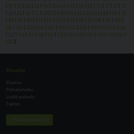
|
60
|
61
|
62
|
63
|
64
|
65
|
66
|
67
|
68
|
69
|
70
|
71
|
72
|
73
|
74
|
75
|
76
|
77
|
78
|
79
|
80
|
81
|
82
|
83
|
84
|
85
|
86
|
87
|
88
|
89
|
90
|
91
|
92
|
93
|
94
|
95
|
96
|
97
|
98
|
99
|
100
|
101
|
102
|
103
|
104
|
105
|
106
|
107
|
108
|
109
|
110
|
111
|
112
|
113
|
114
|
115
|
116
|
117
|
118
|
119
|
120
|
121
|
122
|
123
|
124
|
125
]
Sivusto
Etusivu
Palveluhaku
Lisää palvelu
Tietoa
Evästeasetukset