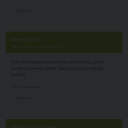
Ravintola
Farmors Deli
Topeliuksenkatu 3, Helsinki
Pieni käsityötä kunnioittava deli-kahvila, johon
koirat pääsevät sisälle. Tarjolla myös herkkuja
koirille!
1 kommenttia
Ravintola
Ravintola Casa Mare