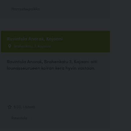
Harrastuspaikka
Ravintola Anorak, Kajaani
Brahenkatu 3, Kajaani
Ravintola Anorak, Brahenkatu 3, Kajaani otti
lounasseurueen koiran kera hyvin vastaan.
5.00, 1 ääntä
Ravintola