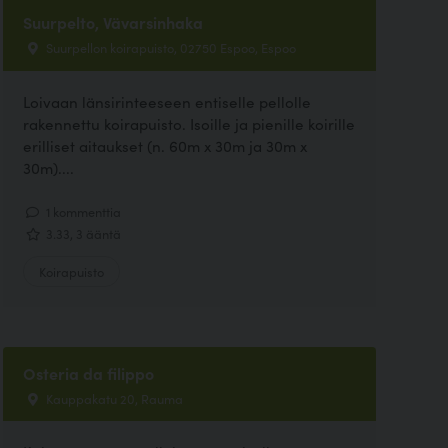
Suurpelto, Vävarsinhaka
Suurpellon koirapuisto, 02750 Espoo, Espoo
Loivaan länsirinteeseen entiselle pellolle
rakennettu koirapuisto. Isoille ja pienille koirille
erilliset aitaukset (n. 60m x 30m ja 30m x
30m)....
1 kommenttia
3.33, 3 ääntä
Koirapuisto
Osteria da filippo
Kauppakatu 20, Rauma