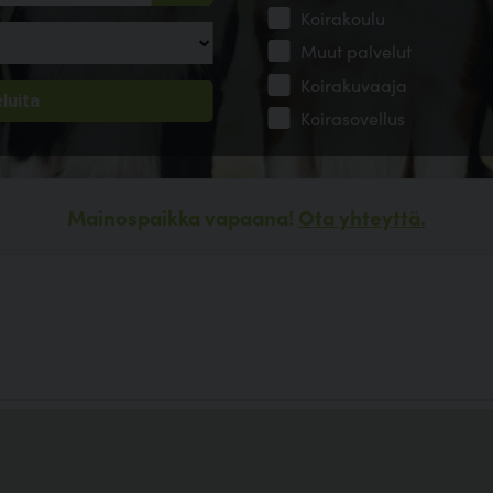
Koirakoulu
Muut palvelut
Koirakuvaaja
Koirasovellus
Mainospaikka vapaana!
Ota yhteyttä.