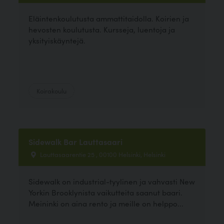
Eläintenkoulutusta ammattitaidolla. Koirien ja
hevosten koulutusta. Kursseja, luentoja ja
yksityiskäyntejä.
Koirakoulu
Sidewalk Bar Lauttasaari
Lauttasaarentie 25 , 00100 Helsinki, Helsinki
Sidewalk on industrial-tyylinen ja vahvasti New
Yorkin Brooklynista vaikutteita saanut baari.
Meininki on aina rento ja meille on helppo...