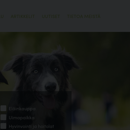
LU
ARTIKKELIT
UUTISET
TIETOA MEISTÄ
Eläinkauppa
Uimapaikka
Hyvinvointi ja hoitolat