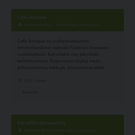
Cafe Antique
Fiskarsintie 352 c, 10470 Fiskars, Raasepori
Cafe Antique on pullantuoksuinen
lämminhenkinen kahvila Fiskarsin ihanassa
ruukkikylässä. Kahvilasta saa päivittäin
keittolounasta. Tarjonnasta löytyy myös
pikkusuolaisia, kakkuja, leivonnaisia sekä...
5.00, 1 ääntä
Ravintola
Karvoihin Katsomatta
Ullantie 2 B6 01900 Nurmijärvi, Nurmijärvi