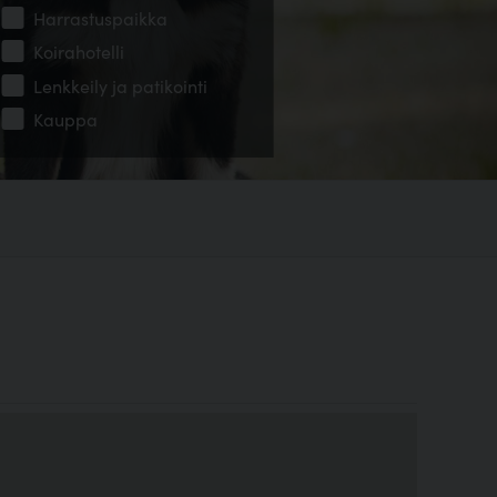
Harrastuspaikka
Koirahotelli
Lenkkeily ja patikointi
Kauppa