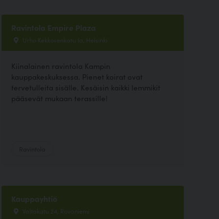
Ravintola Empire Plaza
Urho Kekkosenkatu 1a, Helsinki
Kiinalainen ravintola Kampin
kauppakeskuksessa. Pienet koirat ovat
tervetulleita sisälle. Kesäisin kaikki lemmikit
pääsevät mukaan terassille!
Ravintola
Kauppayhtiö
Valtakatu 24, Rovaniemi