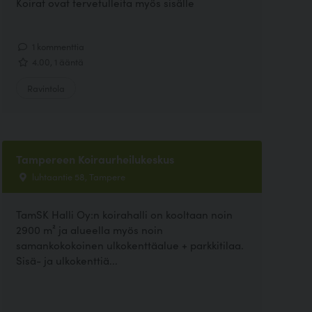
Koirat ovat tervetulleita myös sisälle
1 kommenttia
4.00, 1 ääntä
Ravintola
Tampereen Koiraurheilukeskus
luhtaantie 58, Tampere
TamSK Halli Oy:n koirahalli on kooltaan noin
2900 m² ja alueella myös noin
samankokokoinen ulkokenttäalue + parkkitilaa.
Sisä- ja ulkokenttiä...