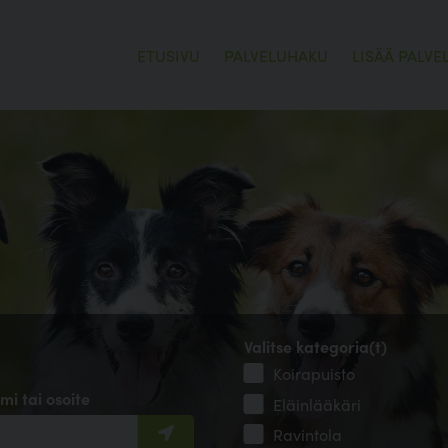
ETUSIVU
PALVELUHAKU
LISÄÄ PALVE
Valitse kategoria(t)
Koirapuisto
mi tai osoite
Eläinlääkäri
Ravintola