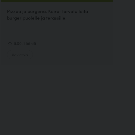
Pizzaa ja burgeria. Koirat tervetulleita
burgeripuolelle ja terassille.
5.00, 1 ääntä
Ravintola