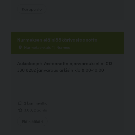
Koirapuisto
Nurmeksen eläinlääkärivastaanotto
Nurmeksenkatu 11, Nurmes
Aukioloajat: Vastaanotto ajanvarauksella: 013
330 8252 janvaraus arkisin klo 8.00-10.00
2 kommenttia
3.00, 2 ääntä
Eläinlääkäri