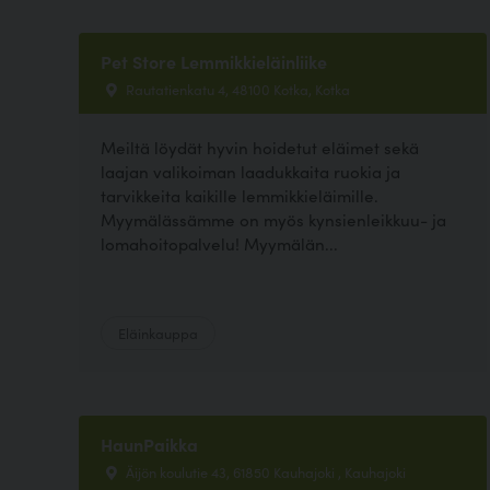
Pet Store Lemmikkieläinliike
Rautatienkatu 4, 48100 Kotka, Kotka
Meiltä löydät hyvin hoidetut eläimet sekä
laajan valikoiman laadukkaita ruokia ja
tarvikkeita kaikille lemmikkieläimille.
Myymälässämme on myös kynsienleikkuu- ja
lomahoitopalvelu! Myymälän...
Eläinkauppa
HaunPaikka
Äijön koulutie 43, 61850 Kauhajoki , Kauhajoki