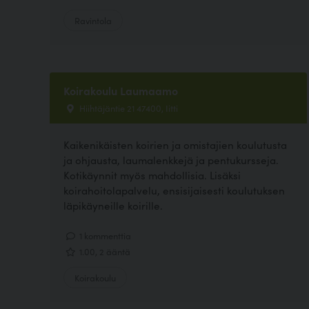
Ravintola
Koirakoulu Laumaamo
Hiihtäjäntie 21 47400, Iitti
Kaikenikäisten koirien ja omistajien koulutusta
ja ohjausta, laumalenkkejä ja pentukursseja.
Kotikäynnit myös mahdollisia. Lisäksi
koirahoitolapalvelu, ensisijaisesti koulutuksen
läpikäyneille koirille.
1 kommenttia
1.00, 2 ääntä
Koirakoulu