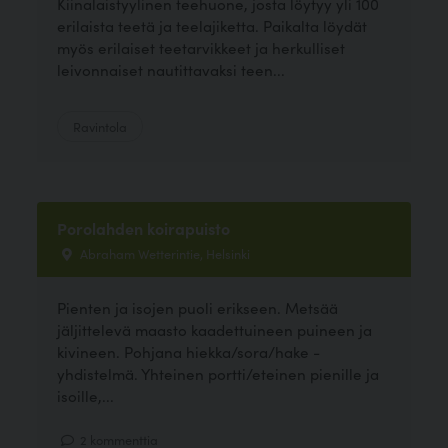
Kiinalaistyylinen teehuone, josta löytyy yli 100
erilaista teetä ja teelajiketta. Paikalta löydät
myös erilaiset teetarvikkeet ja herkulliset
leivonnaiset nautittavaksi teen...
Ravintola
Porolahden koirapuisto
Abraham Wetterintie, Helsinki
Pienten ja isojen puoli erikseen. Metsää
jäljittelevä maasto kaadettuineen puineen ja
kivineen. Pohjana hiekka/sora/hake -
yhdistelmä. Yhteinen portti/eteinen pienille ja
isoille,...
2 kommenttia