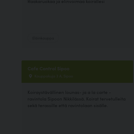
Raakaruokaa ja elinvoimaa koirallesi
Eläinkauppa
Cafe Control Sipoo
Kauppakuja 3 A, Sipoo
Koiraystävällinen lounas- ja a la carte -
ravintola Sipoon Nikkilässä. Koirat tervetulleita
sekä terassille että ravintolaan sisälle.