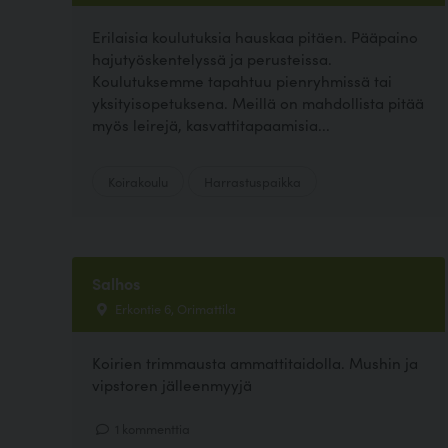
Erilaisia koulutuksia hauskaa pitäen. Pääpaino
hajutyöskentelyssä ja perusteissa.
Koulutuksemme tapahtuu pienryhmissä tai
yksityisopetuksena. Meillä on mahdollista pitää
myös leirejä, kasvattitapaamisia...
Koirakoulu
Harrastuspaikka
Salhos
Erkontie 6, Orimattila
Koirien trimmausta ammattitaidolla. Mushin ja
vipstoren jälleenmyyjä
1 kommenttia