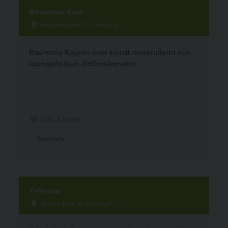
Ravintola Kajo
Rautatienkatu 12, Tampere
Ravintola Kajoon ovat koirat tervetulleita niin
lounaalla kuin illallisaikanakin
2.00, 2 ääntä
Ravintola
T-House
Vaasankatu 10, Jyväskylä