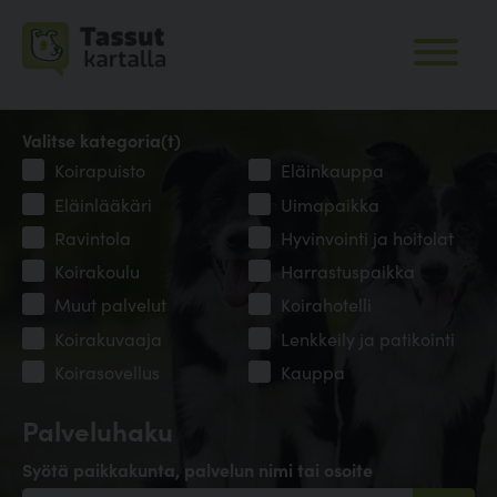
Valitse kategoria(t)
Koirapuisto
Eläinkauppa
Eläinlääkäri
Uimapaikka
Ravintola
Hyvinvointi ja hoitolat
Koirakoulu
Harrastuspaikka
Muut palvelut
Koirahotelli
Koirakuvaaja
Lenkkeily ja patikointi
Koirasovellus
Kauppa
Palveluhaku
Syötä paikkakunta, palvelun nimi tai osoite