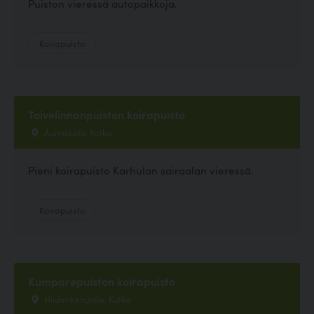
Puiston vieressä autopaikkoja.
Koirapuisto
Toivelinnanpuiston koirapuisto
Aumakatu, Kotka
Pieni koirapuisto Karhulan sairaalan vieressä.
Koirapuisto
Kumparepuiston koirapuisto
Hiidenkirnuntie, Kotka