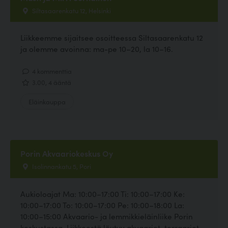
Siltasaarenkatu 12, Helsinki
Liikkeemme sijaitsee osoitteessa Siltasaarenkatu 12
ja olemme avoinna: ma-pe 10–20, la 10–16.
4 kommenttia
3.00, 4 ääntä
Eläinkauppa
Porin Akvaariokeskus Oy
Isolinnankatu 5, Pori
Aukioloajat Ma: 10:00–17:00 Ti: 10:00–17:00 Ke:
10:00–17:00 To: 10:00–17:00 Pe: 10:00–18:00 La:
10:00–15:00 Akvaario- ja lemmikkieläinliike Porin
keskustassa. Liikkeestä löytyy akvaariot, terraariot,