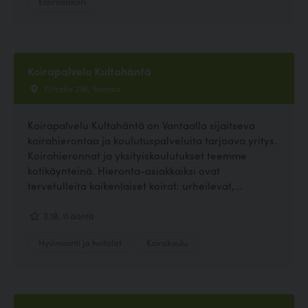
Eläinlääkäri
Koirapalvelu Kultahäntä
Viittatie 21B, Vantaa
Koirapalvelu Kultahäntä on Vantaalla sijaitseva
koirahierontaa ja koulutuspalveluita tarjoava yritys.
Koirahieronnat ja yksityiskoulutukset teemme
kotikäynteinä. Hieronta-asiakkaiksi ovat
tervetulleita kaikenlaiset koirat: urheilevat,...
3.18, 11 ääntä
Hyvinvointi ja hoitolat
Koirakoulu