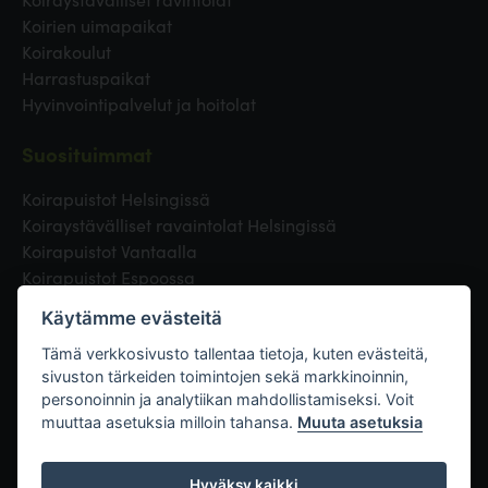
Koirien uimapaikat
Koirakoulut
Harrastuspaikat
Hyvinvointipalvelut ja hoitolat
Suosituimmat
Koirapuistot Helsingissä
Koiraystävälliset ravaintolat Helsingissä
Koirapuistot Vantaalla
Koirapuistot Espoossa
Koirapuistot Turussa
Käytämme evästeitä
Eläinlääkäri Helsingissä
Koirapuistot Tampereella
Tämä verkkosivusto tallentaa tietoja, kuten evästeitä,
sivuston tärkeiden toimintojen sekä markkinoinnin,
personoinnin ja analytiikan mahdollistamiseksi. Voit
Linkit
muuttaa asetuksia milloin tahansa.
Muuta asetuksia
Hyväksy kaikki