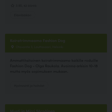
3.90, 42 ääntä
Eläinlääkäri
Koiratrimmaamo Fashion Dog
Otavantie 3, Lauttasaari, Helsinki
Ammattitaitoinen koiratrimmaamo kaikille roduille
Fashion Dog - Olga Raukola. Avoinna arkisin 10-18
mutta myös sopimuksen mukaan.
Hyvinvointi ja hoitolat
Musti ja Mirri Sörnäinen