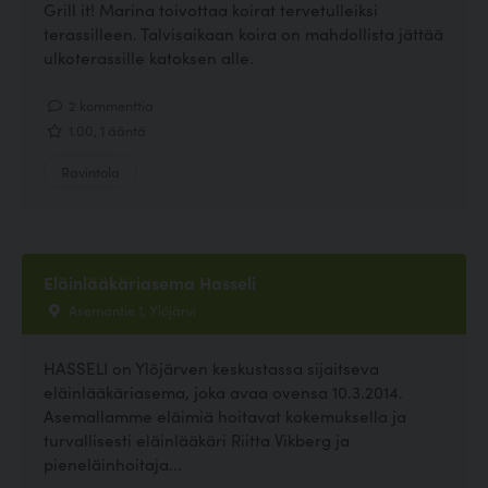
Grill it! Marina toivottaa koirat tervetulleiksi
terassilleen. Talvisaikaan koira on mahdollista jättää
ulkoterassille katoksen alle.
2 kommenttia
1.00, 1 ääntä
Ravintola
Eläinlääkäriasema Hasseli
Asemantie 1, Ylöjärvi
HASSELI on Ylöjärven keskustassa sijaitseva
eläinlääkäriasema, joka avaa ovensa 10.3.2014.
Asemallamme eläimiä hoitavat kokemuksella ja
turvallisesti eläinlääkäri Riitta Vikberg ja
pieneläinhoitaja...