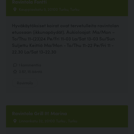
Ravintola Fontti
Kauppiaskatu 5, 20100 Turku, Turku
Hyväkäytöksiset koirat ovat tervetulleita ravintolan
etuosaan (ikkunapöydät). Aukioloajat: Ma/Mon –
To/Thu 11-(23)24 Pe/Fri 11-03 La/Sat 13-03 Su/Sun
Suljettu Keittiö Ma/Mon - To/Thu 11-22 Pe/Fri 11 -
22.30 La/Sat 13-22.30
1 kommenttia
3.67, 15 ääntä
Ravintola
Ravintola Grill It! Marina
Linnankatu 32, 20100 Turku , Turku