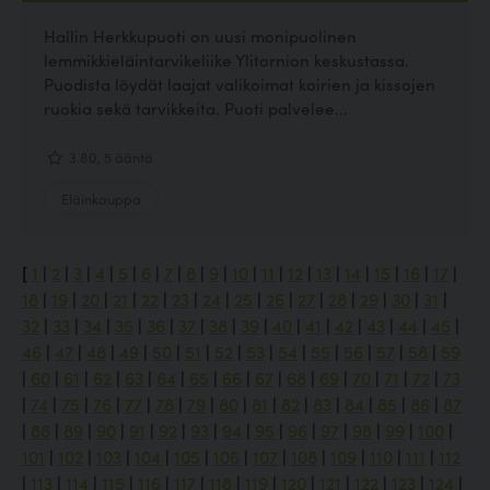
Hallin Herkkupuoti on uusi monipuolinen
lemmikkieläintarvikeliike Ylitornion keskustassa.
Puodista löydät laajat valikoimat koirien ja kissojen
ruokia sekä tarvikkeita. Puoti palvelee...
3.80, 5 ääntä
Eläinkauppa
[
1
|
2
|
3
|
4
|
5
|
6
|
7
|
8
|
9
|
10
|
11
|
12
|
13
|
14
|
15
|
16
|
17
|
18
|
19
|
20
|
21
|
22
|
23
|
24
|
25
|
26
|
27
|
28
|
29
|
30
|
31
|
32
|
33
|
34
|
35
|
36
|
37
|
38
|
39
|
40
|
41
|
42
|
43
|
44
|
45
|
46
|
47
|
48
|
49
|
50
|
51
|
52
|
53
|
54
|
55
|
56
|
57
|
58
|
59
|
60
|
61
|
62
|
63
|
64
|
65
|
66
|
67
|
68
|
69
|
70
|
71
|
72
|
73
|
74
|
75
|
76
|
77
|
78
|
79
|
80
|
81
|
82
|
83
|
84
|
85
|
86
|
87
|
88
|
89
|
90
|
91
|
92
|
93
|
94
|
95
|
96
|
97
|
98
|
99
|
100
|
101
|
102
|
103
|
104
|
105
|
106
|
107
|
108
|
109
|
110
|
111
|
112
|
113
|
114
|
115
|
116
|
117
|
118
|
119
|
120
|
121
|
122
|
123
|
124
|