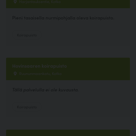
Harjantauksentie, Kotka
Pieni tasaisella nurmipohjalla oleva koirapuisto.
Koirapuisto
Hovinsaaren koirapuisto
Ruununmaankatu, Kotka
Tällä palvelulla ei ole kuvausta.
Koirapuisto