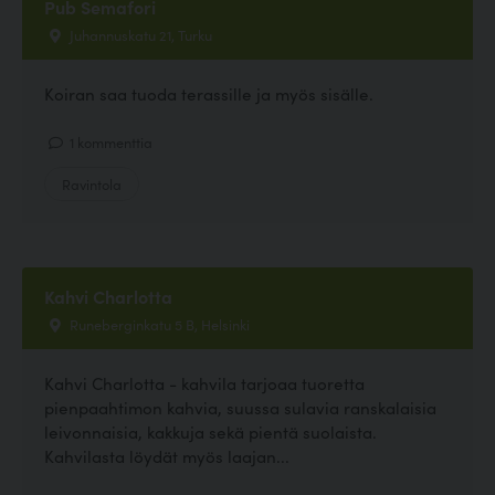
Pub Semafori
Juhannuskatu 21, Turku
Koiran saa tuoda terassille ja myös sisälle.
1 kommenttia
Ravintola
Kahvi Charlotta
Runeberginkatu 5 B, Helsinki
Kahvi Charlotta - kahvila tarjoaa tuoretta
pienpaahtimon kahvia, suussa sulavia ranskalaisia
leivonnaisia, kakkuja sekä pientä suolaista.
Kahvilasta löydät myös laajan...