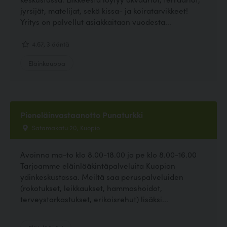
jyrsijät, matelijat, sekä kissa- ja koiratarvikkeet!
Yritys on palvellut asiakkaitaan vuodesta...
4.67, 3 ääntä
Eläinkauppa
Pieneläinvastaanotto Punaturkki
Satamakatu 20, Kuopio
Avoinna ma-to klo 8.00-18.00 ja pe klo 8.00-16.00
Tarjoamme eläinlääkintäpalveluita Kuopion
ydinkeskustassa. Meiltä saa peruspalveluiden
(rokotukset, leikkaukset, hammashoidot,
terveystarkastukset, erikoisrehut) lisäksi...