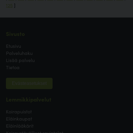
125
]
Sivusto
Etusivu
Palveluhaku
Lisää palvelu
Tietoa
Evästeasetukset
Lemmikkipalvelut
Koirapuistot
Eläinkaupat
Eläinlääkärit
Koiraystävälliset ravintolat