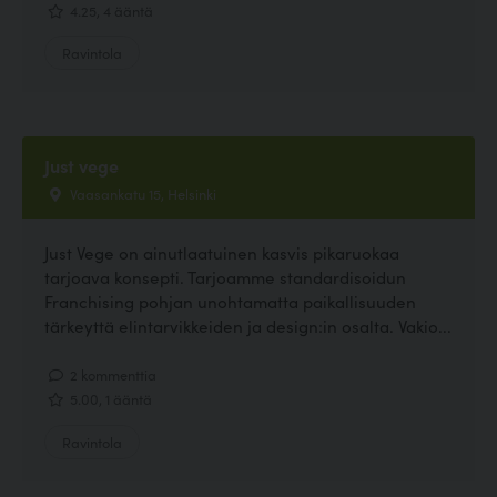
4.25, 4 ääntä
Ravintola
Just vege
Vaasankatu 15, Helsinki
Just Vege on ainutlaatuinen kasvis pikaruokaa
tarjoava konsepti. Tarjoamme standardisoidun
Franchising pohjan unohtamatta paikallisuuden
tärkeyttä elintarvikkeiden ja design:in osalta. Vakio...
2 kommenttia
5.00, 1 ääntä
Ravintola