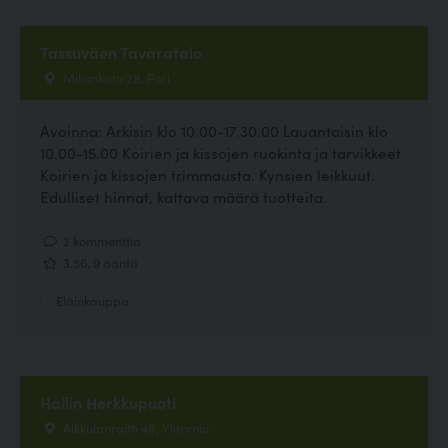
Tassuväen Tavaratalo
Mikonkatu 28, Pori
Avoinna: Arkisin klo 10.00-17.30.00 Lauantaisin klo
10.00-15.00 Koirien ja kissojen ruokinta ja tarvikkeet
Koirien ja kissojen trimmausta. Kynsien leikkuut.
Edulliset hinnat, kattava määrä tuotteita.
2 kommenttia
3.56, 9 ääntä
Eläinkauppa
Hallin Herkkupuoti
Alkkulanraitti 48, Ylitornio