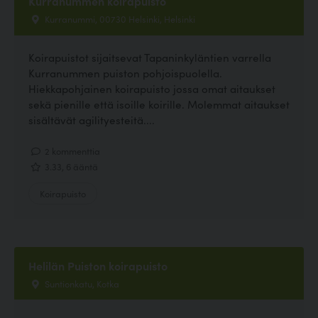
Kurranummen koirapuisto
Kurranummi, 00730 Helsinki, Helsinki
Koirapuistot sijaitsevat Tapaninkyläntien varrella
Kurranummen puiston pohjoispuolella.
Hiekkapohjainen koirapuisto jossa omat aitaukset
sekä pienille että isoille koirille. Molemmat aitaukset
sisältävät agilityesteitä....
2 kommenttia
3.33, 6 ääntä
Koirapuisto
Helilän Puiston koirapuisto
Suntionkatu, Kotka