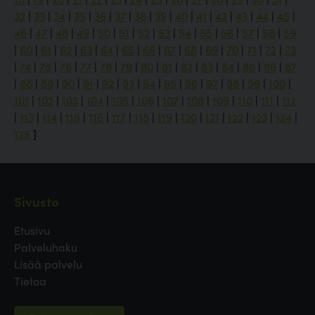
32
|
33
|
34
|
35
|
36
|
37
|
38
|
39
|
40
|
41
|
42
|
43
|
44
|
45
|
46
|
47
|
48
|
49
|
50
|
51
|
52
|
53
|
54
|
55
|
56
|
57
|
58
|
59
|
60
|
61
|
62
|
63
|
64
|
65
|
66
|
67
|
68
|
69
|
70
|
71
|
72
|
73
|
74
|
75
|
76
|
77
|
78
|
79
|
80
|
81
|
82
|
83
|
84
|
85
|
86
|
87
|
88
|
89
|
90
|
91
|
92
|
93
|
94
|
95
|
96
|
97
|
98
|
99
|
100
|
101
|
102
|
103
|
104
|
105
|
106
|
107
|
108
|
109
|
110
|
111
|
112
|
113
|
114
|
115
|
116
|
117
|
118
|
119
|
120
|
121
|
122
|
123
|
124
|
125
]
Sivusto
Etusivu
Palveluhaku
Lisää palvelu
Tietoa