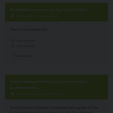
Eläinlääkäriasema Irkai Oy, Kaj Sittnikow
Ykskoivuntie 32, Uusikaupunki
Pieni kotivastaanotto
2 kommenttia
3.83, 6 ääntä
Eläinlääkäri
Vakka-Suomen Palveluskoiraharrastajien
koulutuskenttä
vanhakartanontie, Uusikaupunki
Koulutusalue sijaitsee Uudestakaupungista 4,5 km
Lokalahdelle päin, käänny oikealle Sundholma -