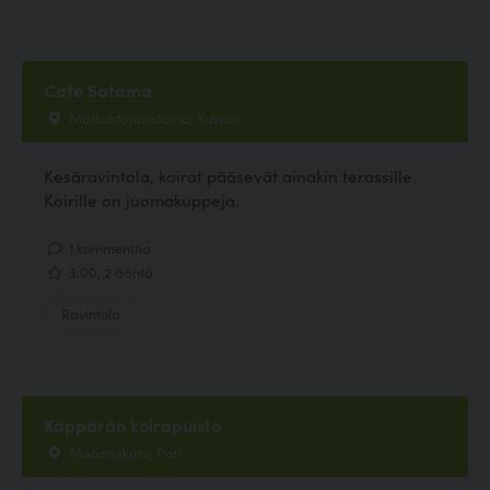
Cafe Satama
Matkustajasatama, Kuopio
Kesäravintola, koirat pääsevät ainakin terassille.
Koirille on juomakuppeja.
1 kommenttia
3.00, 2 ääntä
Ravintola
Käppärän koirapuisto
Maantiekatu, Pori