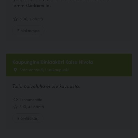
lemmikkieläimille.
5.00, 2 ääntä
Eläinkauppa
Kaupungineläinlääkäri Kaisa Nivola
Satamantie 9, Uusikaupunki
Tällä palvelulla ei ole kuvausta.
1 kommenttia
3.10, 42 ääntä
Eläinlääkäri