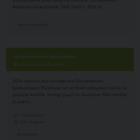
Rairanta risteyksestä. Tätä tietä n. 900 m, ...
Harrastuspaikka
Lainaanrannan koirapuisto
Lainaanranta, Rovaniemi
2014 valmistunut koirapuisto Rovaniemen
keskustassa. Puistossa on erilliset aitaukset isoille ja
pienille koirille. Isompi puoli on kooltaan 590 neliötä
ja pieni...
5 kommenttia
3.75, 12 ääntä
Koirapuisto