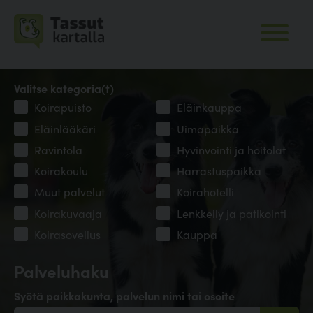
Valitse kategoria(t)
Koirapuisto
Eläinkauppa
Eläinlääkäri
Uimapaikka
Ravintola
Hyvinvointi ja hoitolat
Koirakoulu
Harrastuspaikka
Muut palvelut
Koirahotelli
Koirakuvaaja
Lenkkeily ja patikointi
Koirasovellus
Kauppa
Palveluhaku
Syötä paikkakunta, palvelun nimi tai osoite