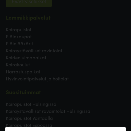
Evästeasetukset
Lemmikkipalvelut
Koirapuistot
Eläinkaupat
Eläinlääkärit
Koiraystävälliset ravintolat
Koirien uimapaikat
Koirakoulut
Harrastuspaikat
Hyvinvointipalvelut ja hoitolat
Suosituimmat
Koirapuistot Helsingissä
Koiraystävälliset ravaintolat Helsingissä
Koirapuistot Vantaalla
Koirapuistot Espoossa