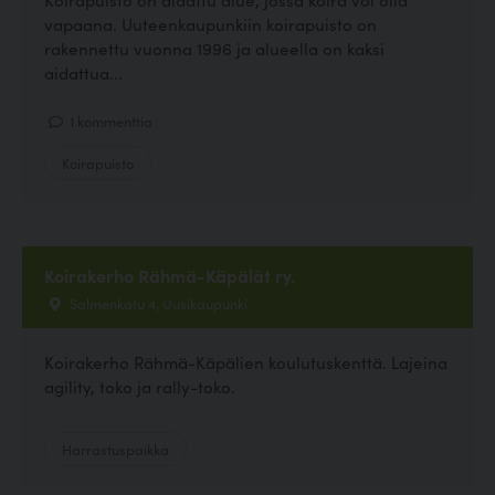
vapaana. Uuteenkaupunkiin koirapuisto on
rakennettu vuonna 1996 ja alueella on kaksi
aidattua...
1 kommenttia
Koirapuisto
Koirakerho Rähmä-Käpälät ry.
Salmenkatu 4, Uusikaupunki
Koirakerho Rähmä-Käpälien koulutuskenttä. Lajeina
agility, toko ja rally-toko.
Harrastuspaikka