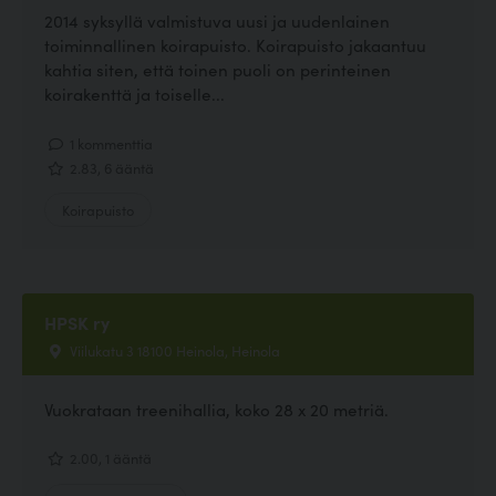
2014 syksyllä valmistuva uusi ja uudenlainen
toiminnallinen koirapuisto. Koirapuisto jakaantuu
kahtia siten, että toinen puoli on perinteinen
koirakenttä ja toiselle...
1 kommenttia
2.83, 6 ääntä
Koirapuisto
HPSK ry
Viilukatu 3 18100 Heinola, Heinola
Vuokrataan treenihallia, koko 28 x 20 metriä.
2.00, 1 ääntä