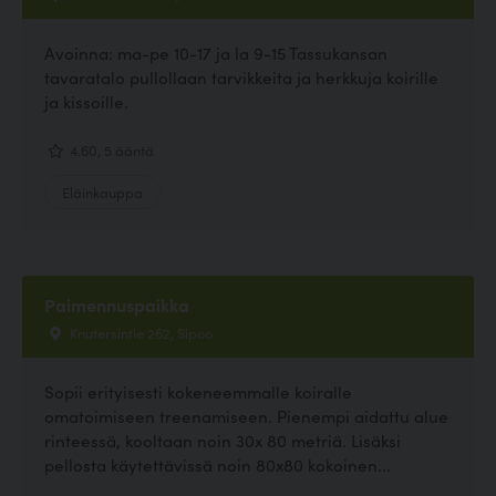
Avoinna: ma-pe 10-17 ja la 9-15 Tassukansan
tavaratalo pullollaan tarvikkeita ja herkkuja koirille
ja kissoille.
4.60, 5 ääntä
Eläinkauppa
Paimennuspaikka
Knutersintie 262, Sipoo
Sopii erityisesti kokeneemmalle koiralle
omatoimiseen treenamiseen. Pienempi aidattu alue
rinteessä, kooltaan noin 30x 80 metriä. Lisäksi
pellosta käytettävissä noin 80x80 kokoinen...