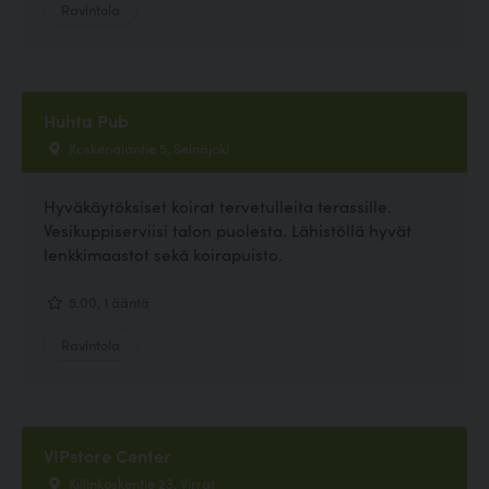
Ravintola
Huhta Pub
Koskenalantie 5, Seinäjoki
Hyväkäytöksiset koirat tervetulleita terassille.
Vesikuppiserviisi talon puolesta. Lähistöllä hyvät
lenkkimaastot sekä koirapuisto.
5.00, 1 ääntä
Ravintola
VIPstore Center
Killinkoskentie 23, Virrat