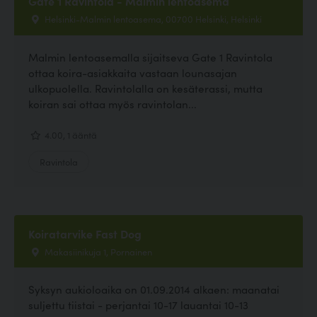
Gate 1 Ravintola - Malmin lentoasema
Helsinki-Malmin lentoasema, 00700 Helsinki, Helsinki
Malmin lentoasemalla sijaitseva Gate 1 Ravintola
ottaa koira-asiakkaita vastaan lounasajan
ulkopuolella. Ravintolalla on kesäterassi, mutta
koiran sai ottaa myös ravintolan...
4.00, 1 ääntä
Ravintola
Koiratarvike Fast Dog
Makasiinikuja 1, Pornainen
Syksyn aukioloaika on 01.09.2014 alkaen: maanatai
suljettu tiistai - perjantai 10-17 lauantai 10-13