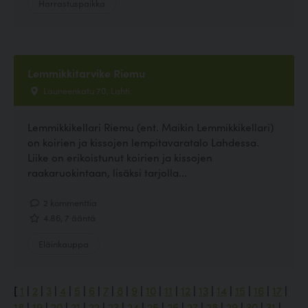
Harrastuspaikka
Lemmikkitarvike Riemu
Launeenkatu 70, Lahti
Lemmikkikellari Riemu (ent. Maikin Lemmikkikellari)
on koirien ja kissojen lempitavaratalo Lahdessa.
Liike on erikoistunut koirien ja kissojen
raakaruokintaan, lisäksi tarjolla...
2 kommenttia
4.86, 7 ääntä
Eläinkauppa
[
1
|
2
|
3
|
4
|
5
|
6
|
7
|
8
|
9
|
10
|
11
|
12
|
13
|
14
|
15
|
16
|
17
|
18
|
19
|
20
|
21
|
22
|
23
|
24
|
25
|
26
|
27
|
28
|
29
|
30
|
31
|