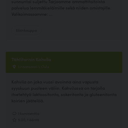
sunnuntai suljettu Tarjoamme ammattitaitoista
palvelua lemmikkieläimille sekä niiden omistajille.
Valikoimassamme: ...
Eläinkauppa
Tähtitornin Kahvila
Linnansaari 1, Oulu
Kahvila on joka vuosi avoinna aina vapusta
syyskuun puoleen väliin. Kahvilassa on tarjolla
itsetehtyä laktoositonta, sokeritonta ja gluteenitonta
koirien jäätelöä.
1 kommenttia
5.00, 1 ääntä