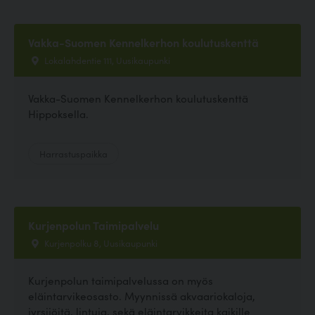
Vakka-Suomen Kennelkerhon koulutuskenttä
Lokalahdentie 111, Uusikaupunki
Vakka-Suomen Kennelkerhon koulutuskenttä
Hippoksella.
Harrastuspaikka
Kurjenpolun Taimipalvelu
Kurjenpolku 8, Uusikaupunki
Kurjenpolun taimipalvelussa on myös
eläintarvikeosasto. Myynnissä akvaariokaloja,
jyrsijöitä, lintuja, sekä eläintarvikkeita kaikille