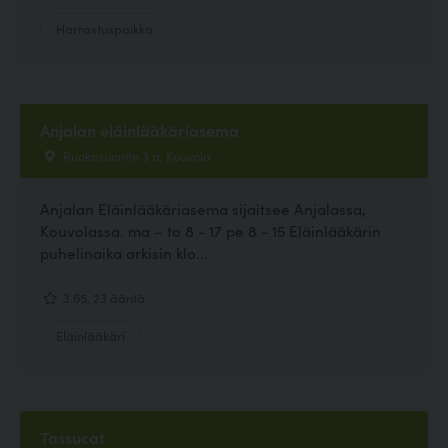
Harrastuspaikka
Anjalan eläinlääkäriasema
Ruokosuontie 3 a, Kouvola
Anjalan Eläinlääkäriasema sijaitsee Anjalassa,
Kouvolassa. ma – to 8 - 17 pe 8 - 15 Eläinlääkärin
puhelinaika arkisin klo...
3.65, 23 ääntä
Eläinlääkäri
Tassucat