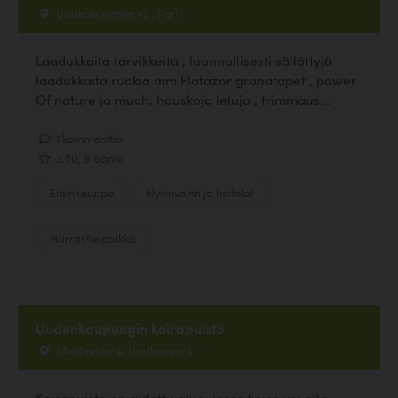
Uusikoivistontie 42 , Pori
Laadukkaita tarvikkeita , luonnollisesti säilöttyjä
laadukkaita ruokia mm Flatazor granatapet , power
Of nature ja much, hauskoja leluja , trimmaus...
1 kommenttia
3.50, 8 ääntä
Eläinkauppa
Hyvinvointi ja hoitolat
Harrastuspaikka
Uudenkaupungin koirapuisto
Merilinnuntie, Uusikaupunki
Koirapuisto on aidattu alue, jossa koira voi olla