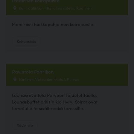
Ikaalisten koirapuisto
Kamraatintien - Peltotien risteys, Ikaalinen
Pieni siisti hiekkapohjainen koirapuisto.
Koirapuisto
Ravintola Fabriken
Läntinen Aleksanterinkatu 1, Porvoo
Lounasravintola Porvoon Taidetehtaalla.
Lounasbuffet arkisin klo 11-14. Koirat ovat
tervetulleita sisälle sekä terassille.
Ravintola