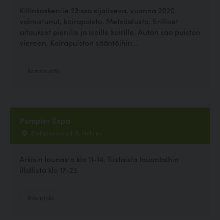
Killinkoskentie 23:ssa sijaitseva, vuonna 2020
valmistunut, koirapuisto. Metsäalusta. Erilliset
aitaukset pienille ja isoille koirille. Auton saa puiston
viereen. Koirapuiston sääntöihin...
Koirapuisto
Pompier Espa
Eteläesplanadi 8, Helsinki
Arkisin lounasta klo 11-14. Tiistaista lauantaihin
illallista klo 17-23.
Ravintola