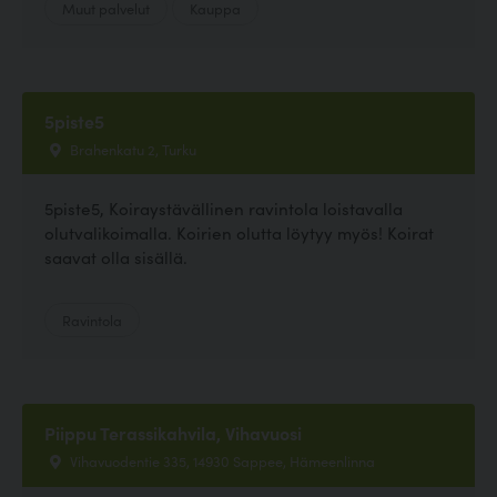
Muut palvelut
Kauppa
5piste5
Brahenkatu 2, Turku
5piste5, Koiraystävällinen ravintola loistavalla
olutvalikoimalla. Koirien olutta löytyy myös! Koirat
saavat olla sisällä.
Ravintola
Piippu Terassikahvila, Vihavuosi
Vihavuodentie 335, 14930 Sappee, Hämeenlinna