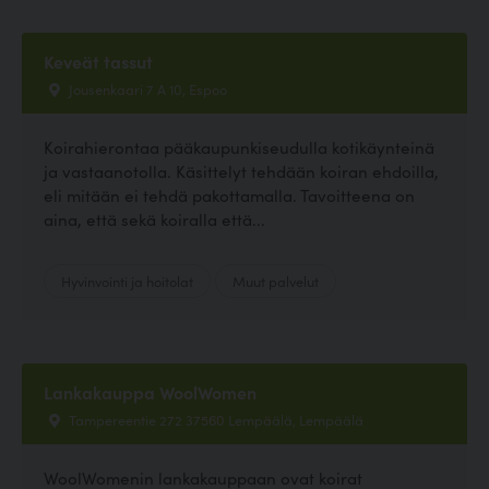
Keveät tassut
Jousenkaari 7 A 10, Espoo
Koirahierontaa pääkaupunkiseudulla kotikäynteinä
ja vastaanotolla. Käsittelyt tehdään koiran ehdoilla,
eli mitään ei tehdä pakottamalla. Tavoitteena on
aina, että sekä koiralla että...
Hyvinvointi ja hoitolat
Muut palvelut
Lankakauppa WoolWomen
Tampereentie 272 37560 Lempäälä, Lempäälä
WoolWomenin lankakauppaan ovat koirat