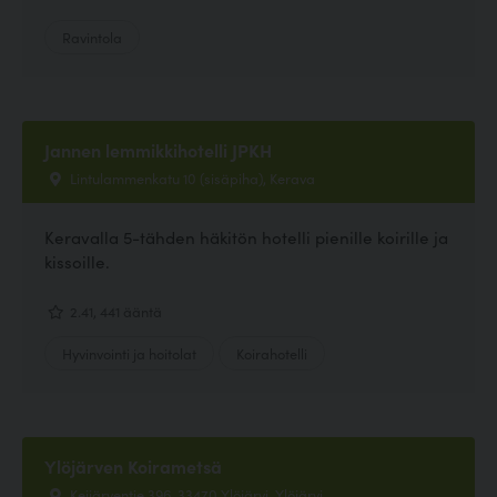
Ravintola
Jannen lemmikkihotelli JPKH
Lintulammenkatu 10 (sisäpiha), Kerava
Keravalla 5-tähden häkitön hotelli pienille koirille ja
kissoille.
2.41, 441 ääntä
Hyvinvointi ja hoitolat
Koirahotelli
Ylöjärven Koirametsä
Keijärventie 396, 33470 Ylöjärvi, Ylöjärvi