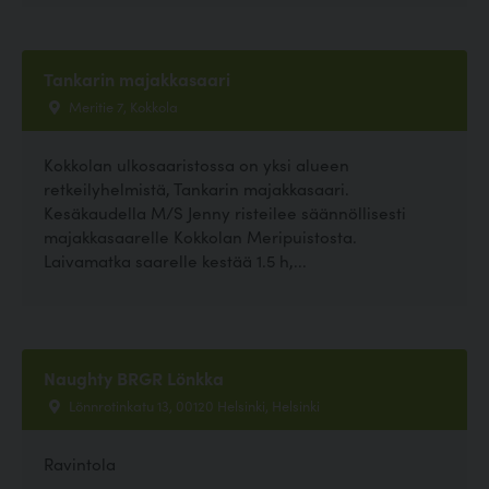
Tankarin majakkasaari
Meritie 7, Kokkola
Kokkolan ulkosaaristossa on yksi alueen
retkeilyhelmistä, Tankarin majakkasaari.
Kesäkaudella M/S Jenny risteilee säännöllisesti
majakkasaarelle Kokkolan Meripuistosta.
Laivamatka saarelle kestää 1.5 h,...
Naughty BRGR Lönkka
Lönnrotinkatu 13, 00120 Helsinki, Helsinki
Ravintola