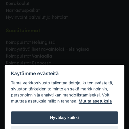
Koirakoulut
Harrastuspaikat
Hyvinvointipalvelut ja hoitolat
Suosituimmat
Koirapuistot Helsingissä
Koiraystävälliset ravaintolat Helsingissä
Koirapuistot Vantaalla
Koirapuistot Espoossa
Koirapuistot Turussa
Käytämme evästeitä
Eläinlääkäri Helsingissä
Koirapuistot Tampereella
Tämä verkkosivusto tallentaa tietoja, kuten evästeitä,
sivuston tärkeiden toimintojen sekä markkinoinnin,
personoinnin ja analytiikan mahdollistamiseksi. Voit
Linkit
muuttaa asetuksia milloin tahansa.
Muuta asetuksia
Hyväksy kaikki