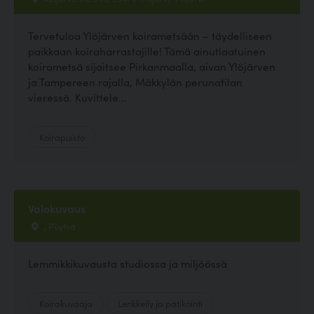
Tervetuloa Ylöjärven koirametsään – täydelliseen
paikkaan koiraharrastajille! Tämä ainutlaatuinen
koirametsä sijaitsee Pirkanmaalla, aivan Ylöjärven
ja Tampereen rajalla, Mäkkylän perunatilan
vieressä. Kuvittele...
Koirapuisto
Valokuvaus
, Pöytyä
Lemmikkikuvausta studiossa ja miljöössä
Koirakuvaaja
Lenkkeily ja patikointi