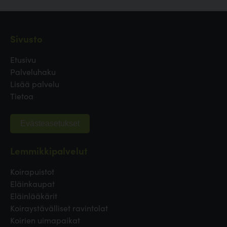
Sivusto
Etusivu
Palveluhaku
Lisää palvelu
Tietoa
Evästeasetukset
Lemmikkipalvelut
Koirapuistot
Eläinkaupat
Eläinlääkärit
Koiraystävälliset ravintolat
Koirien uimapaikat