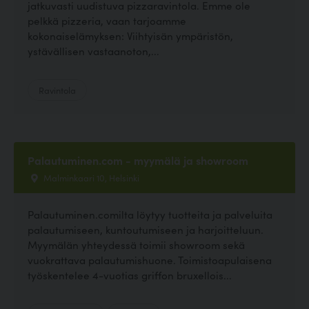
jatkuvasti uudistuva pizzaravintola. Emme ole
pelkkä pizzeria, vaan tarjoamme
kokonaiselämyksen: Viihtyisän ympäristön,
ystävällisen vastaanoton,...
Ravintola
Palautuminen.com - myymälä ja showroom
Malminkaari 10, Helsinki
Palautuminen.comilta löytyy tuotteita ja palveluita
palautumiseen, kuntoutumiseen ja harjoitteluun.
Myymälän yhteydessä toimii showroom sekä
vuokrattava palautumishuone. Toimistoapulaisena
työskentelee 4-vuotias griffon bruxellois...