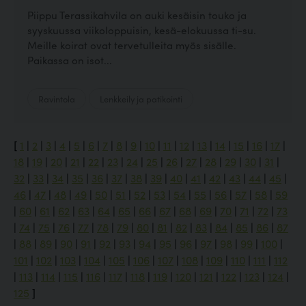
Piippu Terassikahvila on auki kesäisin touko ja
syyskuussa viikoloppuisin, kesä-elokuussa ti-su.
Meille koirat ovat tervetulleita myös sisälle.
Paikassa on isot...
Ravintola
Lenkkeily ja patikointi
[
1
|
2
|
3
|
4
|
5
|
6
|
7
|
8
|
9
|
10
|
11
|
12
|
13
|
14
|
15
|
16
|
17
|
18
|
19
|
20
|
21
|
22
|
23
|
24
|
25
|
26
|
27
|
28
|
29
|
30
|
31
|
32
|
33
|
34
|
35
|
36
|
37
|
38
|
39
|
40
|
41
|
42
|
43
|
44
|
45
|
46
|
47
|
48
|
49
|
50
|
51
|
52
|
53
|
54
|
55
|
56
|
57
|
58
|
59
|
60
|
61
|
62
|
63
|
64
|
65
|
66
|
67
|
68
|
69
|
70
|
71
|
72
|
73
|
74
|
75
|
76
|
77
|
78
|
79
|
80
|
81
|
82
|
83
|
84
|
85
|
86
|
87
|
88
|
89
|
90
|
91
|
92
|
93
|
94
|
95
|
96
|
97
|
98
|
99
|
100
|
101
|
102
|
103
|
104
|
105
|
106
|
107
|
108
|
109
|
110
|
111
|
112
|
113
|
114
|
115
|
116
|
117
|
118
|
119
|
120
|
121
|
122
|
123
|
124
|
125
]