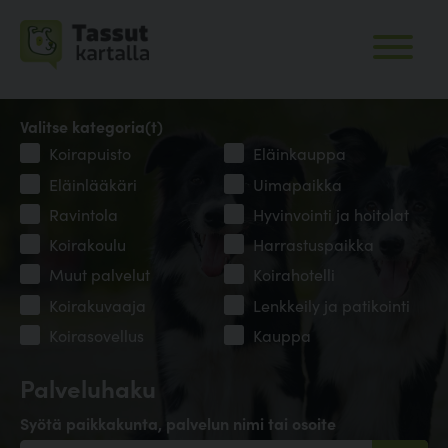
Valitse kategoria(t)
Koirapuisto
Eläinkauppa
Eläinlääkäri
Uimapaikka
Ravintola
Hyvinvointi ja hoitolat
Koirakoulu
Harrastuspaikka
Muut palvelut
Koirahotelli
Koirakuvaaja
Lenkkeily ja patikointi
Koirasovellus
Kauppa
Palveluhaku
Syötä paikkakunta, palvelun nimi tai osoite