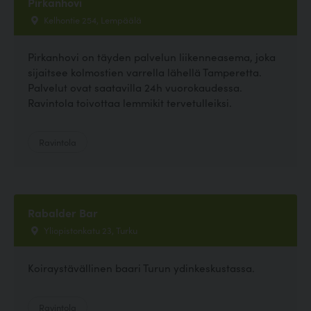
Pirkanhovi
Kelhontie 254, Lempäälä
Pirkanhovi on täyden palvelun liikenneasema, joka
sijaitsee kolmostien varrella lähellä Tamperetta.
Palvelut ovat saatavilla 24h vuorokaudessa.
Ravintola toivottaa lemmikit tervetulleiksi.
Ravintola
Rabalder Bar
Yliopistonkatu 23, Turku
Koiraystävällinen baari Turun ydinkeskustassa.
Ravintola