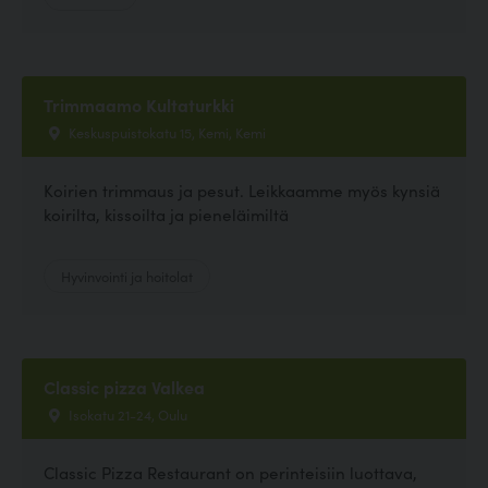
Trimmaamo Kultaturkki
Keskuspuistokatu 15, Kemi, Kemi
Koirien trimmaus ja pesut. Leikkaamme myös kynsiä
koirilta, kissoilta ja pieneläimiltä
Hyvinvointi ja hoitolat
Classic pizza Valkea
Isokatu 21-24, Oulu
Classic Pizza Restaurant on perinteisiin luottava,