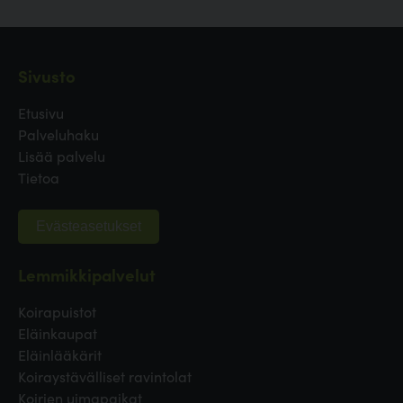
Sivusto
Etusivu
Palveluhaku
Lisää palvelu
Tietoa
Evästeasetukset
Lemmikkipalvelut
Koirapuistot
Eläinkaupat
Eläinlääkärit
Koiraystävälliset ravintolat
Koirien uimapaikat