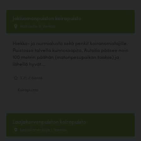
Jokiuomanpuiston koirapuisto
Haltiantie 9, Vantaa
Hiekka- ja nurmialusta sekä penkit koiranomistajille.
Puistossa talvella kunnossapito. Autolla pääsee noin
100 metrin päähän (matonpesupaikan taakse) ja
lähellä hyvät...
3.71, 7 ääntä
Koirapuisto
Laajakorvenpuiston koirapuisto
Laajakorvenkuja 1, Vantaa