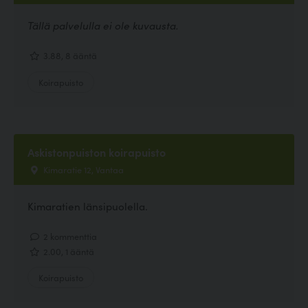
Tällä palvelulla ei ole kuvausta.
3.88, 8 ääntä
Koirapuisto
Askistonpuiston koirapuisto
Kimaratie 12, Vantaa
Kimaratien länsipuolella.
2 kommenttia
2.00, 1 ääntä
Koirapuisto