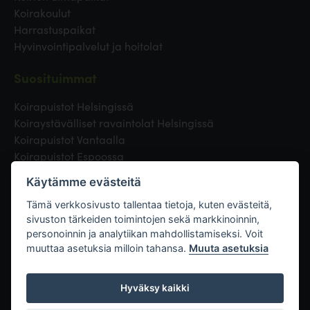
Koirakoulut
Harrastuspaikat
Hyvinvointipalvelut ja hoitolat
Suosituimmat
Koirapuistot Helsingissä
Koiraystävälliset ravaintolat Helsingissä
Koirapuistot Vantaalla
Koirapuistot Espoossa
Koirapuistot Turussa
Käytämme evästeitä
Eläinlääkäri Helsingissä
Koirapuistot Tampereella
Tämä verkkosivusto tallentaa tietoja, kuten evästeitä,
sivuston tärkeiden toimintojen sekä markkinoinnin,
personoinnin ja analytiikan mahdollistamiseksi. Voit
Linkit
muuttaa asetuksia milloin tahansa.
Muuta asetuksia
Hyväksy kaikki