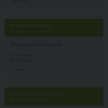
Koirapuisto
Illenpuiston koirapuisto
Hagelstamintie 26, Vantaa
Tällä palvelulla ei ole kuvausta.
1 kommenttia
3.17, 6 ääntä
Koirapuisto
Simonkylänpuiston koirapuisto
Kallioimarteentie, Vantaa