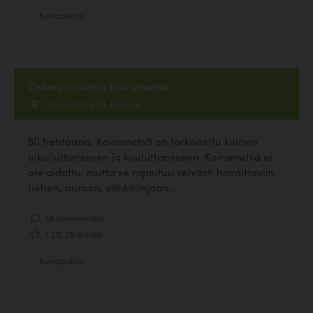
Koirapuisto
Östersundomin koirametsä
Puroniityntie 38, Helsinki
50 hehtaaria. Koirametsä on tarkoitettu koirien
ulkoiluttamiseen ja kouluttamiseen. Koirametsä ei
ole aidattu, mutta se rajautuu selvästi havaittaviin
tiehen, puroon, sähkölinjaan...
38 kommenttia
3.25, 28 ääntä
Koirapuisto