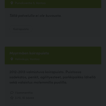
Punakiventie 5, Vantaa
Tällä palvelulla ei ole kuvausta.
Koirapuisto
Myyrmäen koirapuisto
Helmikuja, Vantaa
2012-2013 valmistuva koirapuisto. Puistossa
sadekatos, penkit, agilityesteet, parkkipaikka lähellä
sekä valaistus molemmilla puolilla.
1 kommenttia
3.70, 10 ääntä