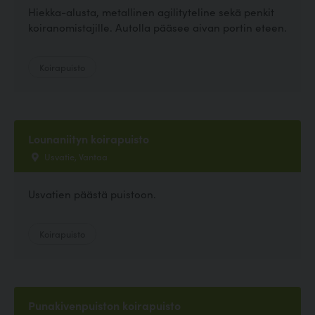
Hiekka-alusta, metallinen agilityteline sekä penkit
koiranomistajille. Autolla pääsee aivan portin eteen.
Koirapuisto
Lounaniityn koirapuisto
Usvatie, Vantaa
Usvatien päästä puistoon.
Koirapuisto
Punakivenpuiston koirapuisto