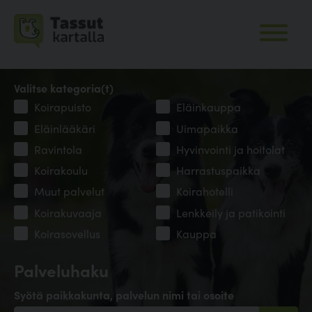
Valitse kategoria(t)
Koirapuisto
Eläinkauppa
Eläinlääkäri
Uimapaikka
Ravintola
Hyvinvointi ja hoitolat
Koirakoulu
Harrastuspaikka
Muut palvelut
Koirahotelli
Koirakuvaaja
Lenkkeily ja patikointi
Koirasovellus
Kauppa
Palveluhaku
Syötä paikkakunta, palvelun nimi tai osoite