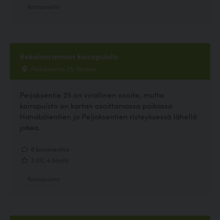
Koirapuisto
Rekolanrannan koirapuisto
Peijaksentie 25, Vantaa
Peijaksentie 25 on virallinen osoite, mutta
koirapuisto on kartan osoittamassa paikassa
Hanabölentien ja Peijaksentien risteyksessä lähellä
jokea.
6 kommenttia
3.00, 4 ääntä
Koirapuisto