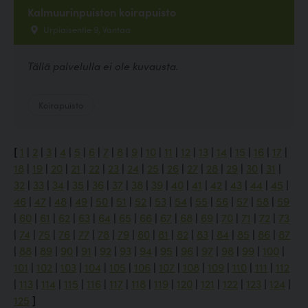
Kalmuurinpuiston koirapuisto
Urpiaisentie 9, Vantaa
Tällä palvelulla ei ole kuvausta.
Koirapuisto
[
1
|
2
|
3
|
4
|
5
|
6
|
7
|
8
|
9
|
10
|
11
|
12
|
13
|
14
|
15
|
16
|
17
|
18
|
19
|
20
|
21
|
22
|
23
|
24
|
25
|
26
|
27
|
28
|
29
|
30
|
31
|
32
|
33
|
34
|
35
|
36
|
37
|
38
|
39
|
40
|
41
|
42
|
43
|
44
|
45
|
46
|
47
|
48
|
49
|
50
|
51
|
52
|
53
|
54
|
55
|
56
|
57
|
58
|
59
|
60
|
61
|
62
|
63
|
64
|
65
|
66
|
67
|
68
|
69
|
70
|
71
|
72
|
73
|
74
|
75
|
76
|
77
|
78
|
79
|
80
|
81
|
82
|
83
|
84
|
85
|
86
|
87
|
88
|
89
|
90
|
91
|
92
|
93
|
94
|
95
|
96
|
97
|
98
|
99
|
100
|
101
|
102
|
103
|
104
|
105
|
106
|
107
|
108
|
109
|
110
|
111
|
112
|
113
|
114
|
115
|
116
|
117
|
118
|
119
|
120
|
121
|
122
|
123
|
124
|
125
]