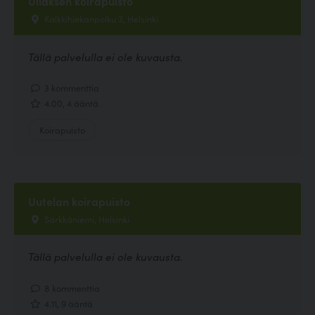
Ullaksen koirapuisto
Kalkkihiekanpolku 3, Helsinki
Tällä palvelulla ei ole kuvausta.
3 kommenttia
4.00, 4 ääntä
Koirapuisto
Uutelan koirapuisto
Särkkäniemi, Helsinki
Tällä palvelulla ei ole kuvausta.
8 kommenttia
4.11, 9 ääntä