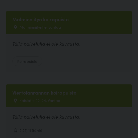
Malminniityn koirapuisto
Malminniityntie, Vantaa
Tällä palvelulla ei ole kuvausta.
Koirapuisto
Viertolanrannan koirapuisto
Kaislatie 22-24, Vantaa
Tällä palvelulla ei ole kuvausta.
2.27, 11 ääntä