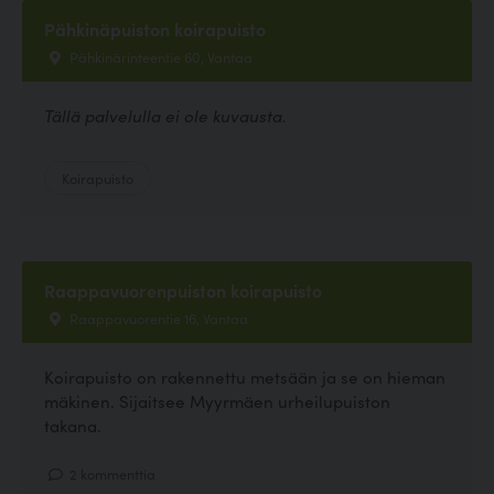
Pähkinäpuiston koirapuisto
Pähkinärinteentie 60, Vantaa
Tällä palvelulla ei ole kuvausta.
Koirapuisto
Raappavuorenpuiston koirapuisto
Raappavuorentie 16, Vantaa
Koirapuisto on rakennettu metsään ja se on hieman
mäkinen. Sijaitsee Myyrmäen urheilupuiston
takana.
2 kommenttia