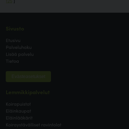
125
]
Sivusto
Etusivu
Palveluhaku
Lisää palvelu
Tietoa
Evästeasetukset
Lemmikkipalvelut
Koirapuistot
Eläinkaupat
Eläinlääkärit
Koiraystävälliset ravintolat