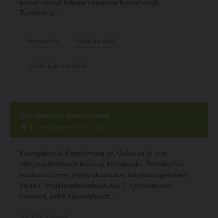
koirat voivat liikkua vapaana turvallisesti.
Tuntihinta...
Koirapuisto
Muut palvelut
Lenkkeily ja patikointi
Koirapalvelu Kannattava
Kolehmaisenlenkki 116, Oulu
Koirapalvelu Kannattava on Oulussa ja sen
lähiympäristössä toimiva koirakoulu. Palveluihin
kuuluuvat mm. yksityiskoulutus, käytösongelmien
hoito ("ongelmakoirakoulutus"), ryhmäkurssit,
luennot, sekä tilausryhmät....
3.33, 3 ääntä