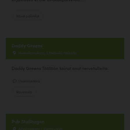
Muut palvelut
Daddy Greens
Humalistonkatu, 3 Helsinki, Helsinki
Daddy Greens Töölöön koirat ovat tervetulleita
1 kommenttia
Ravintola
Pub Stallhagen
Alholminkatu 1, Pietarsaari