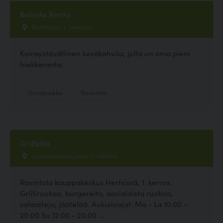
Kahvila Rento
Rantakatu 2, Joensuu
Koiraystävällinen kesäkahvila, jolla on oma pieni
hiekkaranta.
Uimapaikka
Ravintola
Grillzilla
Linnanrakentajantie 2, Helsinki
Ravintola kauppakeskus Hertsissä, 1. kerros.
Grilliruokaa, burgereita, aasialaista ruokaa,
salaatteja, jäätelöä. Aukioloajat: Ma - La 10:00 -
20:00 Su 12:00 - 20:00 ...