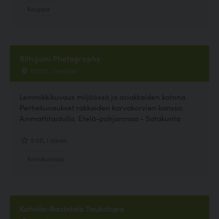
Kauppa
Biitujumi Photography
60100 , Seinäjoki
Lemmikkikuvaus miljöössä ja asiakkaiden kotona.
Perhekuvaukset rakkaiden karvakorvien kanssa.
Ammattitaidolla. Etelä-pohjanmaa - Satakunta
5.00, 1 ääntä
Koirakuvaaja
Kahvila-Ravintola Taukotupa