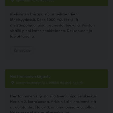
Niementie 16, Kankaanpää
Metsäinen koirapuisto urheilukenttien
läheisyydessä. Koko 3000 m2, keskellä
metsänpohjaa, aidanreunustat hiekalla. Puiston
sisällä pieni katos penkkeineen. Kakkapussit ja
lapiot tarjolla.
Koirapuisto
Herttoniemen kirjasto
Linnanrakentajantie 2, 00880 Helsinki, Helsinki
Herttoniemen kirjasto sijaitsee lähipalvelukeskus
Hertsin 2. kerroksessa. Arkisin kaksi ensimmäistä
aukiolotuntia, klo 8-10, on omatoimiaikaa, jolloin
kirjastossa ei ole asiakaspalvelua....