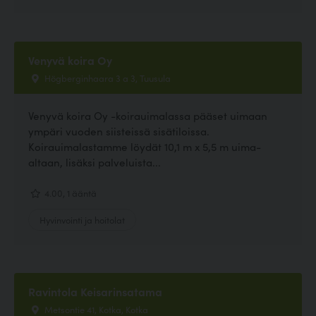
Venyvä koira Oy
Högberginhaara 3 a 3, Tuusula
Venyvä koira Oy -koirauimalassa pääset uimaan
ympäri vuoden siisteissä sisätiloissa.
Koirauimalastamme löydät 10,1 m x 5,5 m uima-
altaan, lisäksi palveluista...
4.00, 1 ääntä
Hyvinvointi ja hoitolat
Ravintola Keisarinsatama
Metsontie 41, Kotka, Kotka