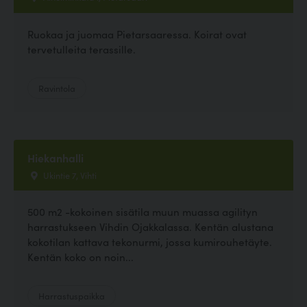
Ruokaa ja juomaa Pietarsaaressa. Koirat ovat
tervetulleita terassille.
Ravintola
Hiekanhalli
Ukintie 7, Vihti
500 m2 -kokoinen sisätila muun muassa agilityn
harrastukseen Vihdin Ojakkalassa. Kentän alustana
kokotilan kattava tekonurmi, jossa kumirouhetäyte.
Kentän koko on noin...
Harrastuspaikka