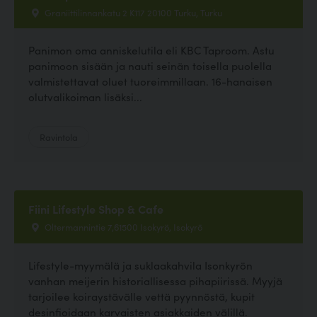
Graniittilinnankatu 2 K117 20100 Turku, Turku
Panimon oma anniskelutila eli KBC Taproom. Astu
panimoon sisään ja nauti seinän toisella puolella
valmistettavat oluet tuoreimmillaan. 16-hanaisen
olutvalikoiman lisäksi...
Ravintola
Fiini Lifestyle Shop & Cafe
Oltermannintie 7,61500 Isokyrö, Isokyrö
Lifestyle-myymälä ja suklaakahvila Isonkyrön
vanhan meijerin historiallisessa pihapiirissä. Myyjä
tarjoilee koiraystävälle vettä pyynnöstä, kupit
desinfioidaan karvaisten asiakkaiden välillä.