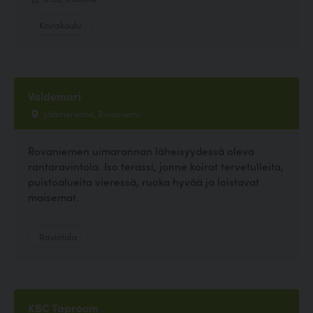
Koirakoulu
Valdemari
Jäämerentie, Rovaniemi
Rovaniemen uimarannan läheisyydessä oleva
rantaravintola. Iso terassi, jonne koirat tervetulleita,
puistoalueita vieressä, ruoka hyvää ja loistavat
maisemat.
Ravintola
KBC Taproom