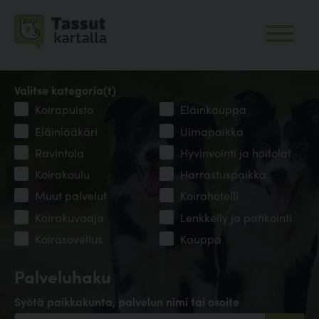
Valitse kategoria(t)
Koirapuisto
Eläinkauppa
Eläinlääkäri
Uimapaikka
Ravintola
Hyvinvointi ja hoitolat
Koirakoulu
Harrastuspaikka
Muut palvelut
Koirahotelli
Koirakuvaaja
Lenkkeily ja patikointi
Koirasovellus
Kauppa
Palveluhaku
Syötä paikkakunta, palvelun nimi tai osoite