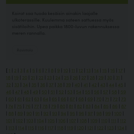
Koirat saa tuoda kesäisin ainakin laajalle
ulkoterassille. Kuulemma sateen sattuessa myös
sisätiloihin. Upea paikka 1800-luvun rakennuksessa
meren rannalla.
Ravintola
[
1
|
2
|
3
|
4
|
5
|
6
|
7
|
8
|
9
|
10
|
11
|
12
|
13
|
14
|
15
|
16
|
17
|
18
|
19
|
20
|
21
|
22
|
23
|
24
|
25
|
26
|
27
|
28
|
29
|
30
|
31
|
32
|
33
|
34
|
35
|
36
|
37
|
38
|
39
|
40
|
41
|
42
|
43
|
44
|
45
|
46
|
47
|
48
|
49
|
50
|
51
|
52
|
53
|
54
|
55
|
56
|
57
|
58
|
59
|
60
|
61
|
62
|
63
|
64
|
65
|
66
|
67
|
68
|
69
|
70
|
71
|
72
|
73
|
74
|
75
|
76
|
77
|
78
|
79
|
80
|
81
|
82
|
83
|
84
|
85
|
86
|
87
|
88
|
89
|
90
|
91
|
92
|
93
|
94
|
95
|
96
|
97
|
98
|
99
|
100
|
101
|
102
|
103
|
104
|
105
|
106
|
107
|
108
|
109
|
110
|
111
|
112
|
113
|
114
|
115
|
116
|
117
|
118
|
119
|
120
|
121
|
122
|
123
|
124
|