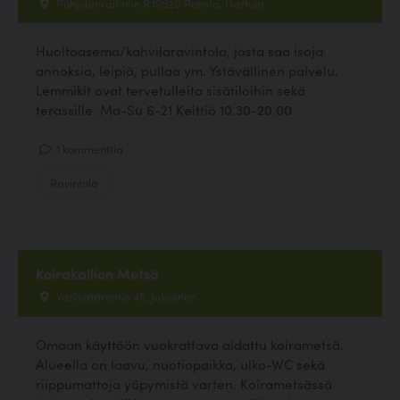
Pohjolanraitintie 9 19620 Pohela, Hartola
Huoltoasema/kahvilaravintola, josta saa isoja
annoksia, leipiä, pullaa ym. Ystävällinen palvelu.
Lemmikit ovat tervetulleita sisätiloihin sekä
terassille. Ma-Su 6-21 Keittiö 10.30-20.00
1 kommenttia
Ravintola
Koirakallion Metsä
Varissaarentie 46, Jokioinen
Omaan käyttöön vuokrattava aidattu koirametsä.
Alueella on laavu, nuotiopaikka, ulko-WC sekä
riippumattoja yöpymistä varten. Koirametsässä