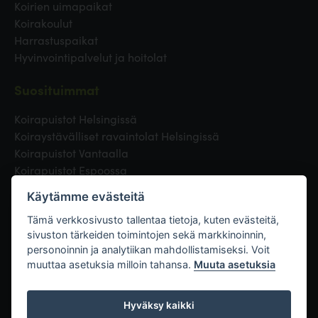
Koirien uimapaikat
Koirakoulut
Harrastuspaikat
Hyvinvointipalvelut ja hoitolat
Suosituimmat
Koirapuistot Helsingissä
Koiraystävälliset ravaintolat Helsingissä
Koirapuistot Vantaalla
Koirapuistot Espoossa
Koirapuistot Turussa
Käytämme evästeitä
Eläinlääkäri Helsingissä
Koirapuistot Tampereella
Tämä verkkosivusto tallentaa tietoja, kuten evästeitä,
sivuston tärkeiden toimintojen sekä markkinoinnin,
personoinnin ja analytiikan mahdollistamiseksi. Voit
Linkit
muuttaa asetuksia milloin tahansa.
Muuta asetuksia
Hyväksy kaikki