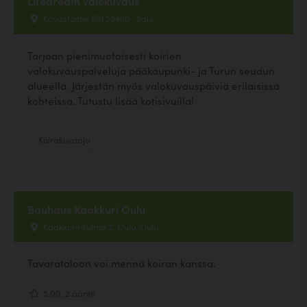
Lifedream valokuvaus
Kavastontie 691 25460 , Salo
Tarjoan pienimuotoisesti koirien
valokuvauspalveluja pääkaupunki- ja Turun seudun
alueella. Järjestän myös valokuvauspäiviä erilaisissa
kohteissa. Tutustu lisää kotisivuilla!
Koirakuvaaja
Bauhaus Kaakkuri Oulu
Kaakkurinkulma 2, Oulu, Oulu
Tavarataloon voi mennä koiran kanssa.
5.00, 2 ääntä