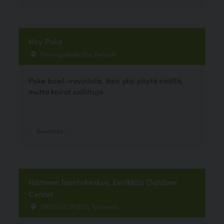
Hey Poke
Fleminginkatu 12a, Helsinki
Poke bowl -ravintola. Vain yksi pöytä sisällä,
mutta koirat sallittuja.
Ravintola
Hämeen luontokeskus, Eerikkilä Outdoor
Center
URHEILUOPISTO, Tammela