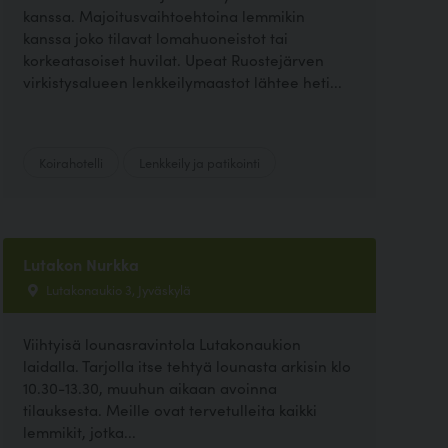
kanssa. Majoitusvaihtoehtoina lemmikin
kanssa joko tilavat lomahuoneistot tai
korkeatasoiset huvilat. Upeat Ruostejärven
virkistysalueen lenkkeilymaastot lähtee heti...
Koirahotelli
Lenkkeily ja patikointi
Lutakon Nurkka
Lutakonaukio 3, Jyväskylä
Viihtyisä lounasravintola Lutakonaukion
laidalla. Tarjolla itse tehtyä lounasta arkisin klo
10.30-13.30, muuhun aikaan avoinna
tilauksesta. Meille ovat tervetulleita kaikki
lemmikit, jotka...