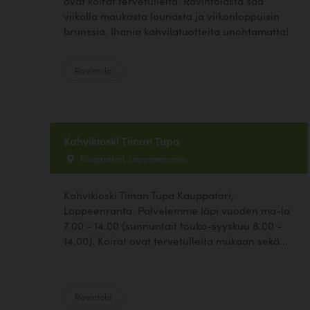
ovat koirat tervetulleita. Ravintolasta saa
viikolla maukasta lounasta ja viikonloppuisin
brunssia. Ihania kahvilatuotteita unohtamatta!
Ravintola
Kahvikioski Tiinan Tupa
Kauppatori, Lappeenranta
Kahvikioski Tiinan Tupa Kauppatori,
Lappeenranta. Palvelemme läpi vuoden ma-la
7.00 - 14.00 (sunnuntait touko-syyskuu 8.00 -
14.00). Koirat ovat tervetulleita mukaan sekä...
Ravintola