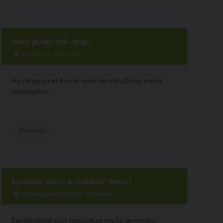
Sisko ja sen Veli -pubi
Lapintie 6, Tampere
Hyvätapaiset koirat ovat tervetulleita myös
sisätiloihin.
Ravintola
Eerikkilä Sport & Outdoor Resort
Urheiluopistontie 138, Tammela
Eerikkilässä voit majoittua myös lemmikin