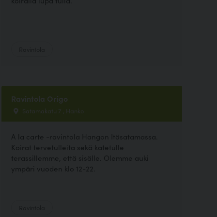
koiralla lupa tulla.
Ravintola
Ravintola Origo
Satamakatu 7 , Hanko
A la carte -ravintola Hangon Itäsatamassa.
Koirat tervetulleita sekä katetulle
terassillemme, että sisälle. Olemme auki
ympäri vuoden klo 12-22.
Ravintola