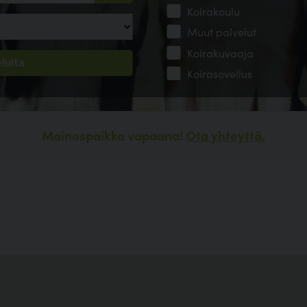
Koirakoulu
Muut palvelut
Koirakuvaaja
Koirasovellus
Mainospaikka vapaana!
Ota yhteyttä.