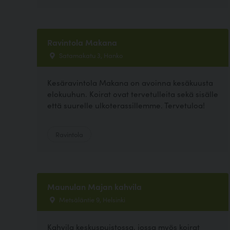
Ravintola Makana
Satamakatu 3, Hanko
Kesäravintola Makana on avoinna kesäkuusta
elokuuhun. Koirat ovat tervetulleita sekä sisälle
että suurelle ulkoterassillemme. Tervetuloa!
Ravintola
Maunulan Majan kahvila
Metsäläntie 9, Helsinki
Kahvila keskuspuistossa, jossa myös koirat