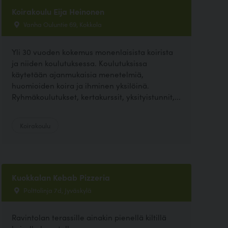
Koirakoulu Eija Heinonen
Vanha Ouluntie 69, Kokkola
Yli 30 vuoden kokemus monenlaisista koirista
ja niiden koulutuksessa. Koulutuksissa
käytetään ajanmukaisia menetelmiä,
huomioiden koira ja ihminen yksilöinä.
Ryhmäkoulutukset, kertakurssit, yksityistunnit,...
Koirakoulu
Kuokkalan Kebab Pizzeria
Polttolinja 7d, Jyväskylä
Ravintolan terassille ainakin pienellä kiltillä