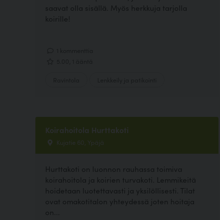
saavat olla sisällä. Myös herkkuja tarjolla
koirille!
1 kommenttia
5.00, 1 ääntä
Ravintola
Lenkkeily ja patikointi
Koirahoitola Hurttakoti
Kujatie 60, Ypäjä
Hurttakoti on luonnon rauhassa toimiva
koirahoitola ja koirien turvakoti. Lemmikeitä
hoidetaan luotettavasti ja yksilöllisesti. Tilat
ovat omakotitalon yhteydessä joten hoitaja
on...