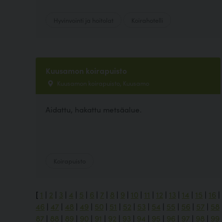
Hyvinvointi ja hoitolat
Koirahotelli
Kuusamon koirapuisto
Kuusamon koirapuisto, Kuusamo
Aidattu, hakattu metsäalue.
Koirapuisto
[
1
|
2
|
3
|
4
|
5
|
6
|
7
|
8
|
9
|
10
|
11
|
12
|
13
|
14
|
15
|
16
|
46
|
47
|
48
|
49
|
50
|
51
|
52
|
53
|
54
|
55
|
56
|
57
|
58
87
|
88
|
89
|
90
|
91
|
92
|
93
|
94
|
95
|
96
|
97
|
98
|
99