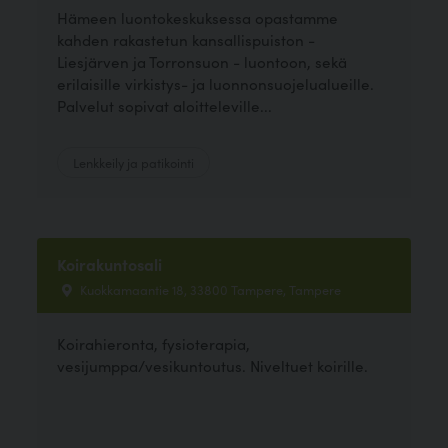
Hämeen luontokeskuksessa opastamme
kahden rakastetun kansallispuiston -
Liesjärven ja Torronsuon - luontoon, sekä
erilaisille virkistys- ja luonnonsuojelualueille.
Palvelut sopivat aloitteleville...
Lenkkeily ja patikointi
Koirakuntosali
Kuokkamaantie 18, 33800 Tampere, Tampere
Koirahieronta, fysioterapia,
vesijumppa/vesikuntoutus. Niveltuet koirille.