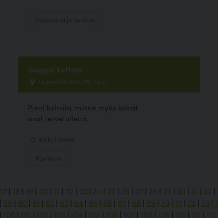
Hyvinvointi ja hoitolat
Gaggui kaffela
Humalistonkatu 15, Turku
Pieni kahvila, minne myös koirat
ovat tervetulleita.
5.00, 1 ääntä
Ravintola
17
|
18
|
19
|
20
|
21
|
22
|
23
|
24
|
25
|
26
|
27
|
28
|
29
|
30
|
31
|
32
|
|
59
|
60
|
61
|
62
|
63
|
64
|
65
|
66
|
67
|
68
|
69
|
70
|
71
|
72
|
73
|
|
100
|
101
|
102
|
103
|
104
|
105
|
106
|
107
|
108
|
109
|
110
|
111
|
112