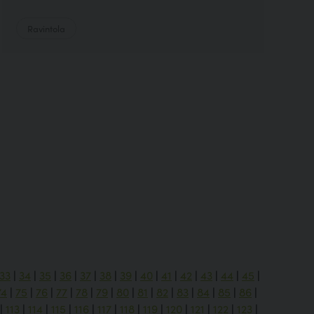
Ravintola
33
|
34
|
35
|
36
|
37
|
38
|
39
|
40
|
41
|
42
|
43
|
44
|
45
|
74
|
75
|
76
|
77
|
78
|
79
|
80
|
81
|
82
|
83
|
84
|
85
|
86
|
|
113
|
114
|
115
|
116
|
117
|
118
|
119
|
120
|
121
|
122
|
123
|