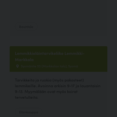
Ravintola
Lemmikkieläintarvikeliike Lemmikki-
Markkala
Sysmäntie 55 (Markkalan talo), Sysmä
Tarvikkeita ja ruokia (myös pakasteet)
lemmikeille. Avoinna arkisin 9-17 ja lauantaisin
9-13. Myymälään ovat myös koirat
tervetulleita.
Eläinkauppa