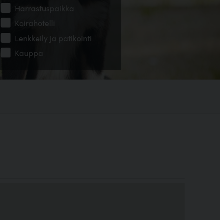
Harrastuspaikka
Koirahotelli
Lenkkeily ja patikointi
Kauppa