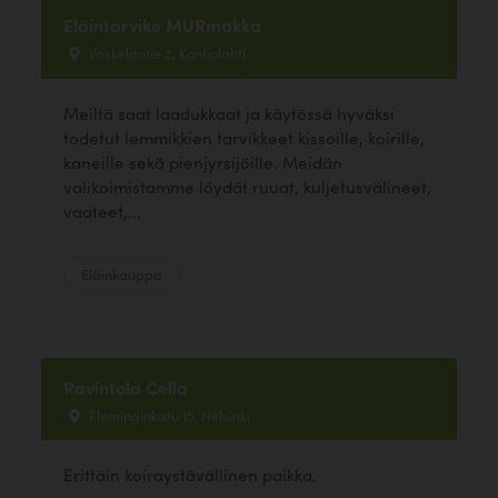
Eläintarvike MURmakka
Vaskelantie 2, Kontiolahti
Meiltä saat laadukkaat ja käytössä hyväksi
todetut lemmikkien tarvikkeet kissoille, koirille,
kaneille sekä pienjyrsijöille. Meidän
valikoimistamme löydät ruuat, kuljetusvälineet,
vaateet,...
Eläinkauppa
Ravintola Cella
Fleminginkatu 15, Helsinki
Erittäin koiraystävällinen paikka.