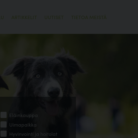
LU
ARTIKKELIT
UUTISET
TIETOA MEISTÄ
Eläinkauppa
Uimapaikka
Hyvinvointi ja hoitolat