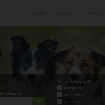
ETUSIVU
PALVELUHAKU
LISÄÄ PALVE
Valitse kategoria(t)
Koirapuisto
mi tai osoite
Eläinlääkäri
Ravintola