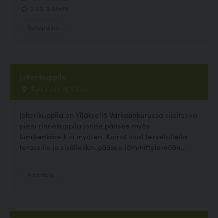
3.00, 9 ääntä
Koirapuisto
Jokerikuppila
Tunturintie 56, Kolari
Jokerikuppila on Ylläksellä Varkaankurussa sijaitseva
pieni rinnekuppila jonne pääsee myös
lumikenkäreittiä myöten. Koirat ovat tervetulleita
terassille ja sisällekkin pääsee lämmittelemään....
Ravintola