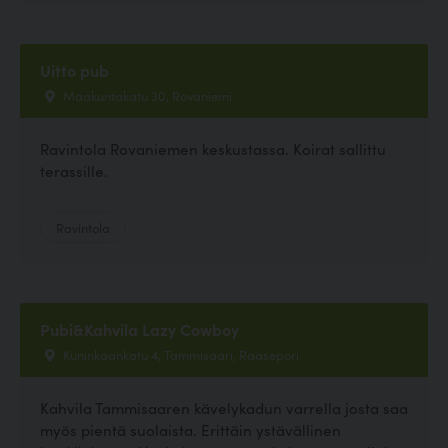
Uitto pub
Maakuntakatu 30, Rovaniemi
Ravintola Rovaniemen keskustassa. Koirat sallittu
terassille.
Ravintola
Pubi&Kahvila Lazy Cowboy
Kuninkaankatu 4, Tammisaari, Raasepori
Kahvila Tammisaaren kävelykadun varrella josta saa
myös pientä suolaista. Erittäin ystävällinen