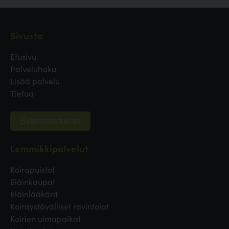
Sivusto
Etusivu
Palveluhaku
Lisää palvelu
Tietoa
Evästeasetukset
Lemmikkipalvelut
Koirapuistot
Eläinkaupat
Eläinlääkärit
Koiraystävälliset ravintolat
Koirien uimapaikat