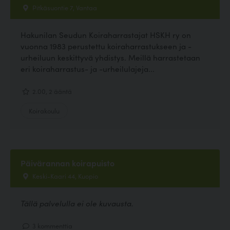
Pitkäsuontie 7, Vantaa
Hakunilan Seudun Koiraharrastajat HSKH ry on
vuonna 1983 perustettu koiraharrastukseen ja -
urheiluun keskittyvä yhdistys. Meillä harrastetaan
eri koiraharrastus- ja -urheilulajeja...
2.00, 2 ääntä
Koirakoulu
Päivärannan koirapuisto
Keski-Kaari 44, Kuopio
Tällä palvelulla ei ole kuvausta.
3 kommenttia