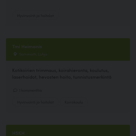
Hyvinvointi ja hoitolat
Tmi Heimanis
Sammatti, Lohja
Kotikoirien trimmaus, koirahieronta, koulutus,
laserhoidot, hevosten hoito, tunnistusmerkintä
1 kommenttia
Hyvinvointi ja hoitolat
Koirakoulu
HSKH