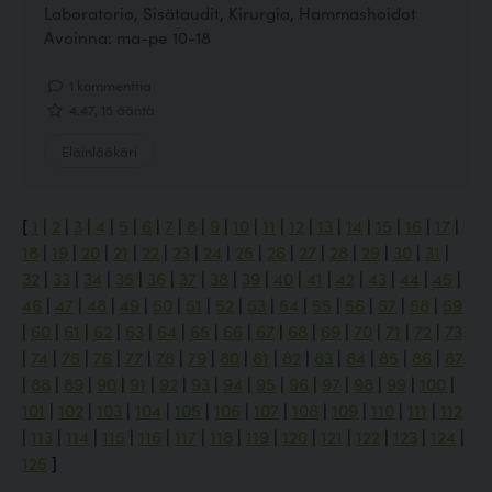
Laboratorio, Sisätaudit, Kirurgia, Hammashoidot
Avoinna: ma-pe 10-18
1 kommenttia
4.47, 15 ääntä
Eläinlääkäri
[
1
|
2
|
3
|
4
|
5
|
6
|
7
|
8
|
9
|
10
|
11
|
12
|
13
|
14
|
15
|
16
|
17
|
18
|
19
|
20
|
21
|
22
|
23
|
24
|
25
|
26
|
27
|
28
|
29
|
30
|
31
|
32
|
33
|
34
|
35
|
36
|
37
|
38
|
39
|
40
|
41
|
42
|
43
|
44
|
45
|
46
|
47
|
48
|
49
|
50
|
51
|
52
|
53
|
54
|
55
|
56
|
57
|
58
|
59
|
60
|
61
|
62
|
63
|
64
|
65
|
66
|
67
|
68
|
69
|
70
|
71
|
72
|
73
|
74
|
75
|
76
|
77
|
78
|
79
|
80
|
81
|
82
|
83
|
84
|
85
|
86
|
87
|
88
|
89
|
90
|
91
|
92
|
93
|
94
|
95
|
96
|
97
|
98
|
99
|
100
|
101
|
102
|
103
|
104
|
105
|
106
|
107
|
108
|
109
|
110
|
111
|
112
|
113
|
114
|
115
|
116
|
117
|
118
|
119
|
120
|
121
|
122
|
123
|
124
|
125
]