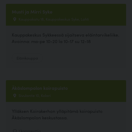
Musti ja Mirri Syke
Kauppakatu 18, Kauppakeskus Syke, Lahti
Kauppakeskus Sykkeessä sijaitseva eläintarvikeliike.
Avoinna: ma-pe 10-20 la 10-17 su 12-18
Eläinkauppa
Äkäslompolon koirapuisto
Sivulantie 10, Kolari
Ylläksen Koirakerhon ylläpitämä koirapuisto
Äkäslompolon keskustassa.
1 kommenttia