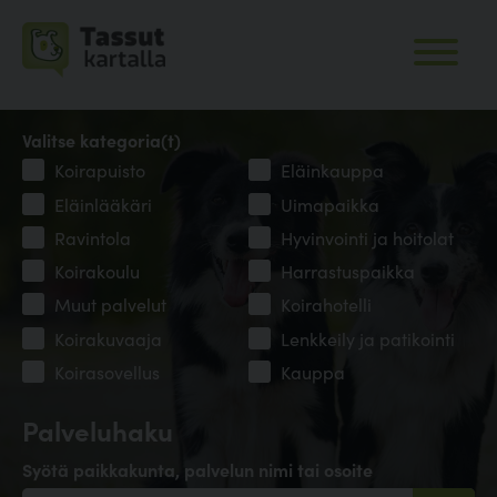
Valitse kategoria(t)
Koirapuisto
Eläinkauppa
Eläinlääkäri
Uimapaikka
Ravintola
Hyvinvointi ja hoitolat
Koirakoulu
Harrastuspaikka
Muut palvelut
Koirahotelli
Koirakuvaaja
Lenkkeily ja patikointi
Koirasovellus
Kauppa
Palveluhaku
Syötä paikkakunta, palvelun nimi tai osoite