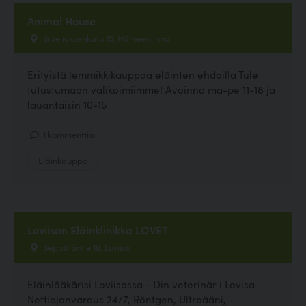
Animal House
Sibeliuksenkatu 15, Hämeenlinna
Erityistä lemmikkikauppaa eläinten ehdoilla Tule
tutustumaan valikoimiimme! Avoinna ma-pe 11-18 ja
lauantaisin 10-15
1 kommenttia
Eläinkauppa
Loviisan Eläinklinikka LOVET
Seppäläntie 19, Loviisa
Eläinlääkärisi Loviisassa - Din veterinär i Lovisa
Nettiajanvaraus 24/7, Röntgen, Ultraääni,