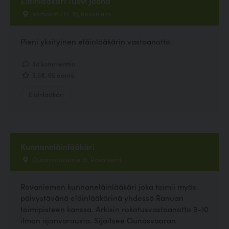
Eläinlääkäri Tuovi Joona
Vartiokatu 14-16, Rovaniemi
Pieni yksityinen eläinlääkärin vastaanotto.
34 kommenttia
3.58, 65 ääntä
Eläinlääkäri
Kunnaneläinlääkäri
Ounasvaarantie 15, Rovaniemi
Rovaniemen kunnaneläinlääkäri joka toimii myös
päivystävänä eläinlääkärinä yhdessä Ranuan
toimipisteen kanssa. Arkisin rokotusvastaanotto 9-10
ilman ajanvarausta. Sijaitsee Ounasvaaran