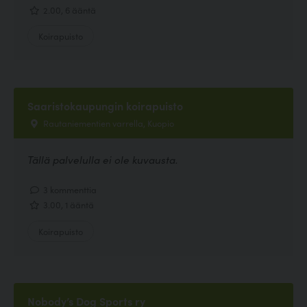
2.00, 6 ääntä
Koirapuisto
Saaristokaupungin koirapuisto
Rautaniementien varrella, Kuopio
Tällä palvelulla ei ole kuvausta.
3 kommenttia
3.00, 1 ääntä
Koirapuisto
Nobody’s Dog Sports ry