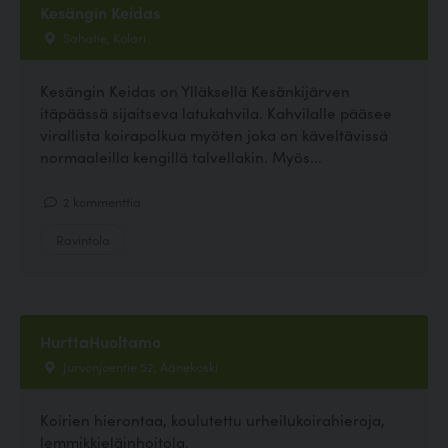
Kesängin Keidas
Sahatie, Kolari
Kesängin Keidas on Ylläksellä Kesänkijärven
itäpäässä sijaitseva latukahvila. Kahvilalle pääsee
virallista koirapolkua myöten joka on käveltävissä
normaaleilla kengillä talvellakin. Myös...
2 kommenttia
Ravintola
HurttaHuoltamo
Jurvonjoentie 52, Äänekoski
Koirien hierontaa, koulutettu urheilukoirahieroja,
lemmikkieläinhoitola.