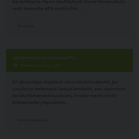
henkilökunta. Hyvin käyttäytyvät koirat tervetulleita
sekä terassille että sisätiloihin....
Ravintola
Löytynmäen koulutuskenttä
Hämeenlinnantie, Lahti
Eri järjestöjen käytössä oleva koulutuskenttä. Jos
sinulla on tarkempia tietoja kentästä, sen sijainnista
tai käyttömahdollisuuksista, ilmoita meille niistä
klikkaamalla yläpuolelta...
Harrastuspaikka