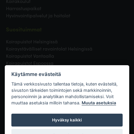
Koirakoulut
Harrastuspaikat
Hyvinvointipalvelut ja hoitolat
Suosituimmat
Koirapuistot Helsingissä
Koiraystävälliset ravaintolat Helsingissä
Koirapuistot Vantaalla
Koirapuistot Espoossa
Koirapuistot Turussa
Käytämme evästeitä
Eläinlääkäri Helsingissä
Koirapuistot Tampereella
Tämä verkkosivusto tallentaa tietoja, kuten evästeitä,
sivuston tärkeiden toimintojen sekä markkinoinnin,
personoinnin ja analytiikan mahdollistamiseksi. Voit
Linkit
muuttaa asetuksia milloin tahansa.
Muuta asetuksia
Hyväksy kaikki