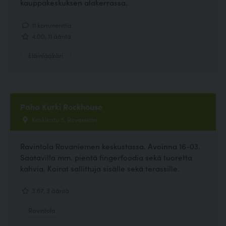
kauppakeskuksen alakerrassa.
11 kommenttia
4.00, 11 ääntä
Eläinlääkäri
Paha Kurki Rockhouse
Koskikatu 5, Rovaniemi
Ravintola Rovaniemen keskustassa. Avoinna 16-03.
Saatavilla mm. pientä fingerfoodia sekä tuoretta
kahvia. Koirat sallittuja sisälle sekä terassille.
3.67, 3 ääntä
Ravintola