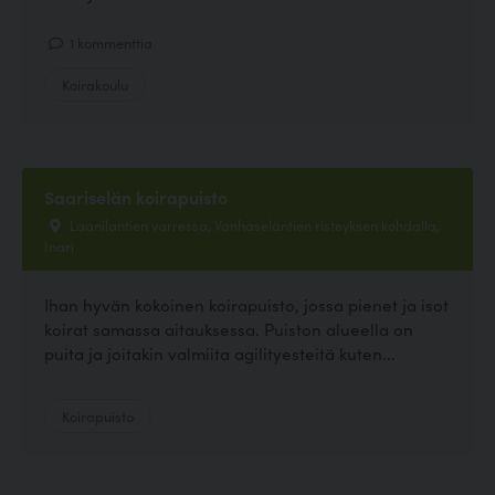
1 kommenttia
Koirakoulu
Saariselän koirapuisto
Laanilantien varressa, Vanhaseläntien risteyksen kohdalla,
Inari
Ihan hyvän kokoinen koirapuisto, jossa pienet ja isot
koirat samassa aitauksessa. Puiston alueella on
puita ja joitakin valmiita agilityesteitä kuten...
Koirapuisto