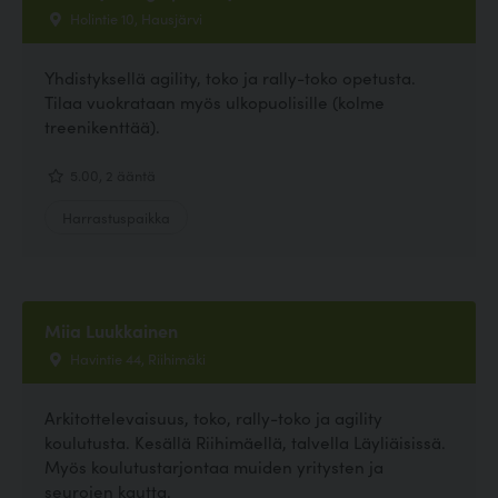
Holintie 10, Hausjärvi
Yhdistyksellä agility, toko ja rally-toko opetusta.
Tilaa vuokrataan myös ulkopuolisille (kolme
treenikenttää).
5.00, 2 ääntä
Harrastuspaikka
Miia Luukkainen
Havintie 44, Riihimäki
Arkitottelevaisuus, toko, rally-toko ja agility
koulutusta. Kesällä Riihimäellä, talvella Läyliäisissä.
Myös koulutustarjontaa muiden yritysten ja
seurojen kautta.