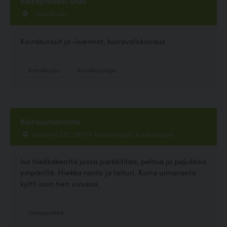
Koirapalvelu Unni
, Taivalkoski
Koirakurssit ja -luennot, koiravalokuvaus
Koirakoulu
Koirakuvaaja
Koirauimaranta
Laviantie 272, 38700 Kankaanpää, Kankaanpää
Iso hiekkakenttä jossa parkkitilaa, peltoa ja pajukkoa
ympärillä. Hiekka ranta ja laituri. Koira uimaranta
kyltti ison tien sivussa.
Uimapaikka