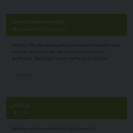
Koira mukaan terassille
Keskuskatu 31, Kankaanpää
Pancho Villa Kankaanpään ravintolan terassille ovat
eläimet tervetulleita, terassin aukioloaikojen
puitteissa. Tarjoilijat tuovat vettä myös koirille!
Ravintola
JanDogs
, Oulu
Koirien hyvinvointipalvelut ja koirakoulu.