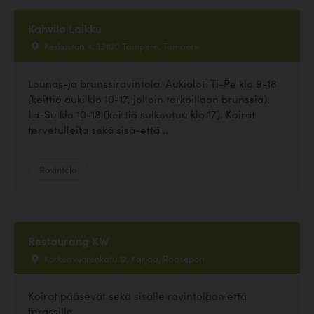
Kahvila Laikku
Keskustori 4, 33100 Tampere, Tampere
Lounas-ja brunssiravintola. Aukiolot: Ti-Pe klo 9-18
(keittiö auki klo 10-17, jolloin tarkoillaan brunssia).
La-Su klo 10-18 (keittiö sulkeutuu klo 17). Koirat
tervetulleita sekä sisä-että...
Ravintola
Restaurang KW
Korkeavuorenkatu 12, Karjaa, Raasepori
Koirat pääsevät sekä sisälle ravintolaan että
terassille.