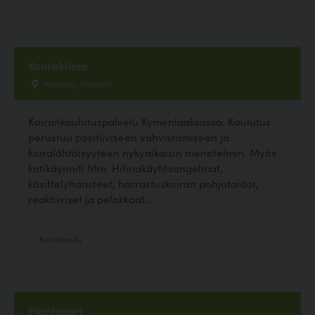
Kontaktissa
Kouvola, Kouvola
Koirankoulutuspalvelu Kymenlaaksossa. Koulutus
perustuu positiiviseen vahvistamiseen ja
koiralähtöisyyteen nykyaikaisin menetelmin. Myös
kotikäynnit! Mm. Hihnakäytösongelmat,
käsittelyhaasteet, harrastuskoiran pohjataidot,
reaktiiviset ja pelokkaat...
Koirakoulu
Plantagen