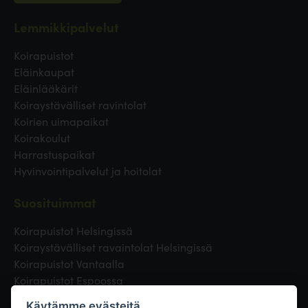
Lemmikkipalvelut
Koirapuistot
Eläinkaupat
Eläinlääkärit
Koiraystävälliset ravintolat
Koirien uimapaikat
Koirakoulut
Harrastuspaikat
Hyvinvointipalvelut ja hoitolat
Suosituimmat
Koirapuistot Helsingissä
Koiraystävälliset ravaintolat Helsingissä
Koirapuistot Vantaalla
Koirapuistot Espoossa
Koirapuistot Turussa
Käytämme evästeitä