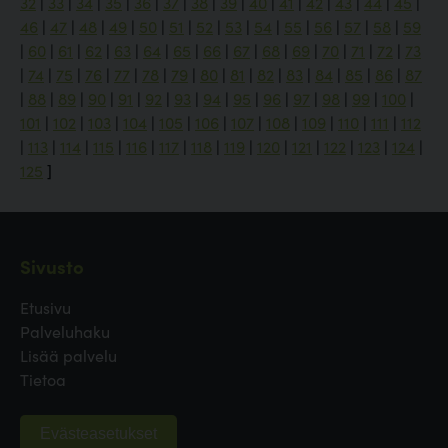
32
|
33
|
34
|
35
|
36
|
37
|
38
|
39
|
40
|
41
|
42
|
43
|
44
|
45
|
46
|
47
|
48
|
49
|
50
|
51
|
52
|
53
|
54
|
55
|
56
|
57
|
58
|
59
|
60
|
61
|
62
|
63
|
64
|
65
|
66
|
67
|
68
|
69
|
70
|
71
|
72
|
73
|
74
|
75
|
76
|
77
|
78
|
79
|
80
|
81
|
82
|
83
|
84
|
85
|
86
|
87
|
88
|
89
|
90
|
91
|
92
|
93
|
94
|
95
|
96
|
97
|
98
|
99
|
100
|
101
|
102
|
103
|
104
|
105
|
106
|
107
|
108
|
109
|
110
|
111
|
112
|
113
|
114
|
115
|
116
|
117
|
118
|
119
|
120
|
121
|
122
|
123
|
124
|
125
]
Sivusto
Etusivu
Palveluhaku
Lisää palvelu
Tietoa
Evästeasetukset