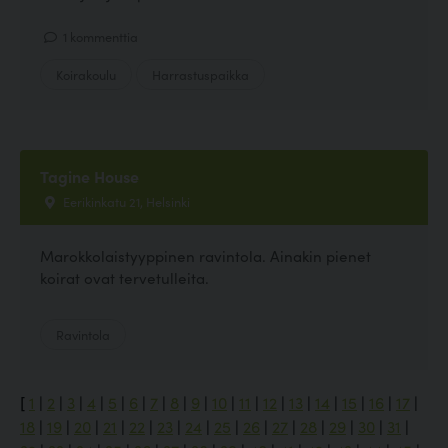
1 kommenttia
Koirakoulu
Harrastuspaikka
Tagine House
Eerikinkatu 21, Helsinki
Marokkolaistyyppinen ravintola. Ainakin pienet
koirat ovat tervetulleita.
Ravintola
[
1
|
2
|
3
|
4
|
5
|
6
|
7
|
8
|
9
|
10
|
11
|
12
|
13
|
14
|
15
|
16
|
17
|
18
|
19
|
20
|
21
|
22
|
23
|
24
|
25
|
26
|
27
|
28
|
29
|
30
|
31
|