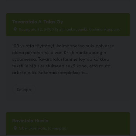
Tavaratalo A. Talas Oy
Kauppatori 2, 64100 Kristiinankaupunki, Kristiinankaupunki
100 vuotta täyttänyt, kolmannessa sukupolvessa
oleva perheyritys aivan Kristiinankaupungin
sydämessä. Tavaratalostamme löytää kaikkea
tekstiileistä sisustukseen sekä kone, että rauta
artikkeleita. Kokonaiskompleksista...
Kauppa
Ravintola Huvila
Sibeliuksenkatu, Järvenpää