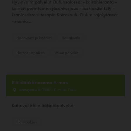
Hyvinvointipalvelut Oulunsalossa: - koirahieronta -
koirien perinteinen jäsenkorjaus - faskiakäsittely -
kraniosakraaliterapia Koirakoulu Oulun rajakylässä:
- monia...
Hyvinvointi ja hoitolat
Koirakoulu
Harrastuspaikka
Muut palvelut
Eläinlääkäriasema Armas
Honkipolku 6, 90900 Kiiminki, Oulu
Kattavat Eläinlääkintäpalvelut
Eläinlääkäri