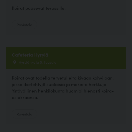
Koirat pääsevät terassille.
Ravintola
Cafetería Hyrylä
Hyrylänkatu 6, Tuusula
Koirat ovat todella tervetulleita kivaan kahvilaan,
jossa itsetehtyjä suolaisia ja makeita herkkuja.
Ystävällinen henkilökunta huomioi hienosti koira-
asiakkaansa.
Ravintola