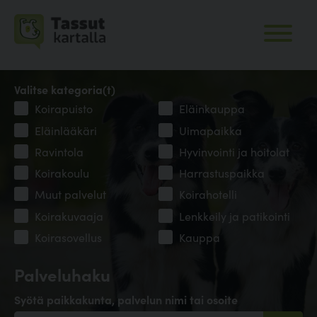
Valitse kategoria(t)
Koirapuisto
Eläinkauppa
Eläinlääkäri
Uimapaikka
Ravintola
Hyvinvointi ja hoitolat
Koirakoulu
Harrastuspaikka
Muut palvelut
Koirahotelli
Koirakuvaaja
Lenkkeily ja patikointi
Koirasovellus
Kauppa
Palveluhaku
Syötä paikkakunta, palvelun nimi tai osoite