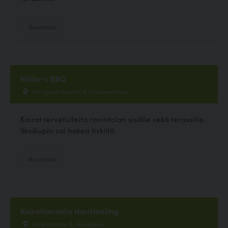
Ravintola
Miller's BBQ
Vanajanlinnantie 4, Hämeenlinna
Koirat tervetulleita ravintolan sisälle sekä terassille.
Vesikupin sai hakea tiskiltä.
Ravintola
Koirahieronta HauHealing
Umpistentie 8, Hausjärvi