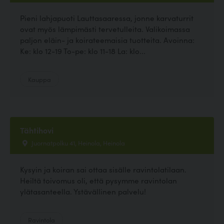
Pieni lahjapuoti Lauttasaaressa, jonne karvaturrit
ovat myös lämpimästi tervetulleita. Valikoimassa
paljon eläin- ja koirateemaisia tuotteita. Avoinna:
Ke: klo 12-19 To-pe: klo 11-18 La: klo...
Kauppa
Tähtihovi
Juornatpolku 41, Heinola, Heinola
Kysyin ja koiran sai ottaa sisälle ravintolatilaan.
Heiltä toivomus oli, että pysymme ravintolan
ylätasanteella. Ystävällinen palvelu!
Ravintola