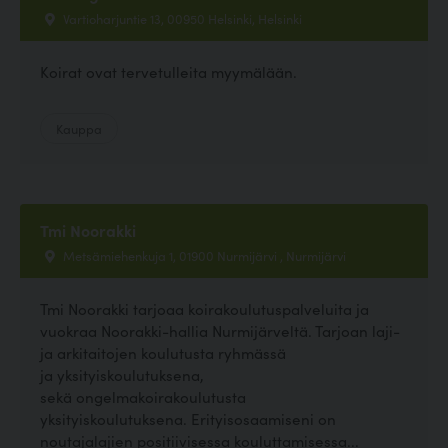
Vartioharjuntie 13, 00950 Helsinki, Helsinki
Koirat ovat tervetulleita myymälään.
Kauppa
Tmi Noorakki
Metsämiehenkuja 1, 01900 Nurmijärvi , Nurmijärvi
Tmi Noorakki tarjoaa koirakoulutuspalveluita ja
vuokraa Noorakki-hallia Nurmijärveltä. Tarjoan laji-
ja arkitaitojen koulutusta ryhmässä
ja yksityiskoulutuksena,
sekä ongelmakoirakoulutusta
yksityiskoulutuksena. Erityisosaamiseni on
noutajalajien positiivisessa kouluttamisessa...