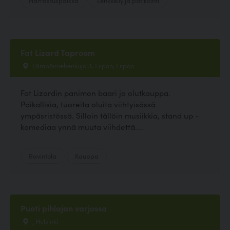
Fat Lizard Taproom
Lämpömiehenkuja 3, Espoo, Espoo
Fat Lizardin panimon baari ja olutkauppa.
Paikallisia, tuoreita oluita viihtyisässä
ympäsristössä. Silloin tällöin musiikkia, stand up -
komediaa ynnä muuta viihdettä....
Ravintola
Kauppa
Puoti pihlajan varjossa
, Helsinki