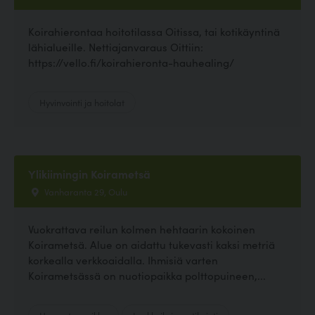
Koirahierontaa hoitotilassa Oitissa, tai kotikäyntinä
lähialueille. Nettiajanvaraus Oittiin:
https://vello.fi/koirahieronta-hauhealing/
Hyvinvointi ja hoitolat
Ylikiimingin Koirametsä
Vanharanta 29, Oulu
Vuokrattava reilun kolmen hehtaarin kokoinen
Koirametsä. Alue on aidattu tukevasti kaksi metriä
korkealla verkkoaidalla. Ihmisiä varten
Koirametsässä on nuotiopaikka polttopuineen,...
Harrastuspaikka
Lenkkeily ja patikointi